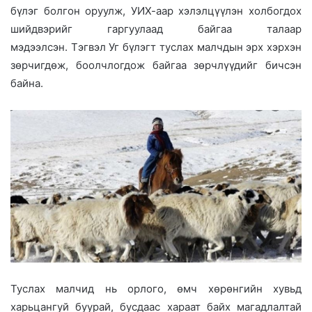
бүлэг болгон оруулж, УИХ-аар хэлэлцүүлэн холбогдох
шийдвэрийг гаргуулаад байгаа талаар
мэдээлсэн. Тэгвэл Уг бүлэгт туслах малчдын эрх хэрхэн
зөрчигдөж, боолчлогдож байгаа зөрчлүүдийг бичсэн
байна.
Туслах малчид нь орлого, өмч хөрөнгийн хувьд
харьцангуй буурай, бусдаас хараат байх магадлалтай