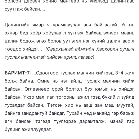
болсон дөрвөн хонио мөнгөөр нь үнэлээд цалингаас
суутгаж байсан….
Цалингийн ямар ч урамшуулал авч байгаагүй. Уг нь
эхнэр бид хоёр хоёулаа л зүтгэж байхад эхнэрт маань
цалин бодож өгөх болов уу гэтэл нэг хүний цалингаар л
тооцоо хийдэг…
(Өвөрхангай аймгийн Хархорин сумын
туслах малчинтай хийсэн ярилцлагаас)
БАРИМТ-7:
…Одоогоор туслах малчин хийгээд 3-4 жил
болж байна. Өмнө нь нэг айлд туслах малчин хийж
байсан. Өглөөнөөс орой болтол бүх юмыг нь хийдэг
байсан. Үхэр мал, гал тогооны ажил гээд бүхий л зүйлд
тусалдаг байсан. Тэгсэн хир нь ааш зан маш муутай,
байнга зандрангуй байдаг. Тухайн үед манайд гэр барьж
өгч байсан тэгээд түүгээрээ дарамталж, манай гэр
бүлийг ажиллуулдаг.