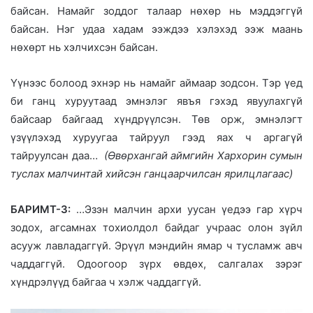
байсан. Намайг зоддог талаар нөхөр нь мэддэггүй
байсан. Нэг удаа хадам ээждээ хэлэхэд ээж маань
нөхөрт нь хэлчихсэн байсан.
Үүнээс болоод эхнэр нь намайг аймаар зодсон. Тэр үед
би ганц хуруутаад эмнэлэг явъя гэхэд явуулахгүй
байсаар байгаад хүндрүүлсэн. Төв орж, эмнэлэгт
үзүүлэхэд хуруугаа тайруул гээд яах ч аргагүй
тайруулсан даа…
(Өвөрхангай аймгийн Хархорин сумын
туслах малчинтай хийсэн ганцаарчилсан ярилцлагаас)
БАРИМТ-3:
…Эзэн малчин архи уусан үедээ гар хүрч
зодох, агсамнах тохиолдол байдаг учраас олон зүйл
асууж лавладаггүй. Эрүүл мэндийн ямар ч тусламж авч
чаддаггүй. Одоогоор зүрх өвдөх, салгалах зэрэг
хүндрэлүүд байгаа ч хэлж чаддаггүй.