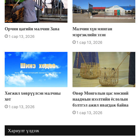
Орчин цагийн малчин Заяа
Малчин хүн мянган
мэргэжлийн эзэн
1 сар 13, 2026
1 сар 13, 2026
Хөгжил хөврүүлсэн малчны
Өвөр Монголын цас мөсний
хот
наадмын нээлтийн ёслолын
бэлтгэл ажил явагдаж байна
1 сар 13, 2026
1 сар 13, 2026
Хариулт үлдээх