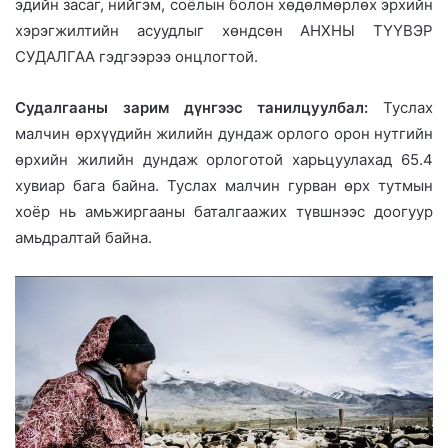
эдийн засаг, нийгэм, соёлын болон хөдөлмөрлөх эрхийн
хэрэгжилтийн асуудлыг хөндсөн АНХНЫ ТҮҮВЭР
СУДАЛГАА гэдгээрээ онцлогтой.
Судалгааны зарим дүнгээс танилцуулбал:
Туслах
малчин өрхүүдийн жилийн дундаж орлого орон нутгийн
өрхийн жилийн дундаж орлоготой харьцуулахад 65.4
хувиар бага байна. Туслах малчин гурван өрх тутмын
хоёр нь амьжиргааны баталгаажих түвшнээс доогуур
амьдралтай байна.