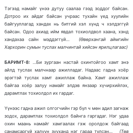
Тэгээд намайг үнээ дутуу саалаа гээд зоддог байсан.
Дотроо их айдаг байсан учраас тухайн үед хуулийн
байгууллагад хандах нь битгий хэл хүнд ч хэлдэггүй
байсан. Одоо ахиад ийм явдал тохиолдвол хаана, хэнд
хандахаа сайн мэддэггүй…
(Өвөрхангай аймгийн
Хархорин сумын туслах малчинтай хийсэн ярилцлагаас)
БАРИМТ-8:
…Би зургаан настай охинтойгоо хамт энэ
айлд туслах малчнаар ажилладаг. Надаас гадна хоёр
эрэгтэй туслах хамт ажиллаж байна. Хамт ажиллаж
байгаа хоёр залуу намайг элдэв янзаар хүчирхийлэх,
дарамтлах тохиолдол их гардаг.
Үүнээс гадна ажил олгогчийн гэр бүл ч мөн адил загнаж
зодох, дарамтлах тохиолдол байнга гаргадаг. Нэг удаа
охин маань намайг хамгаалах гэж оролдож байгаад
санамсаргүй халуун зууханд нэг гараа түлсэн…
(Төв