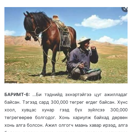
БАРИМТ-6:
…Би тэднийд эхнэртэйгээ цуг ажилладаг
байсан. Тэгээд сард 300,000 төгрөг өгдөг байсан. Хүнс
хоол, хувцас хунар гээд бүх зүйлсээ 300,000
төгрөгөөрөө болгодог. Хонь хариулж байхад дөрвөн
хонь алга болсон. Ажил олгогч маань хавар ирээд, алга