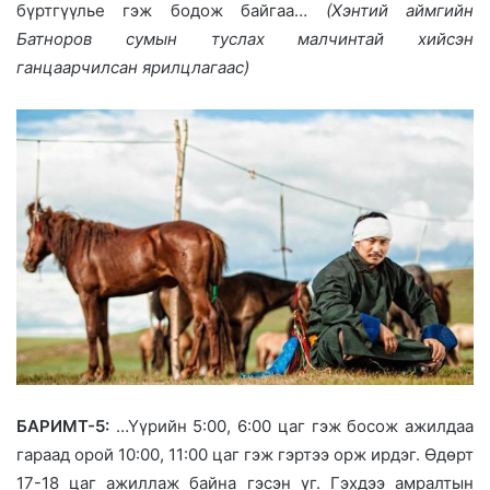
бүртгүүлье гэж бодож байгаа…
(Хэнтий аймгийн
Батноров сумын туслах малчинтай хийсэн
ганцаарчилсан ярилцлагаас)
БАРИМТ-5:
…Үүрийн 5:00, 6:00 цаг гэж босож ажилдаа
гараад орой 10:00, 11:00 цаг гэж гэртээ орж ирдэг. Өдөрт
17-18 цаг ажиллаж байна гэсэн үг. Гэхдээ амралтын