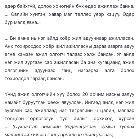
өдөр байхгүй, долоо хоногийн бүх өдөр ажиллаж байна.
… Өвлийн хүйтэн, хавар мал төллөх үеэр хэцүү. Өдөр
бүр малд явна…
… Би өмнө нь нэг айлд хоёр жил адуучнаар ажилласан.
Анх тохирохдоо хоёр жил ажилласны дараа азарга адуу
өгнө хэмээн ажил олгогч талаас хэлж байсан. Уг айлд
нэг жил зургаан сар ажилласан ба энэ хугацаанд ажил
олгогчийн адуунаас ганц нэгээрээ алга болох
тохиолдол гараад байсан.
Үүнд ажил олгогчийн хүү болох 20 орчим насны залуу
намайг буруутган хөөж явуулсан. Ингээд айлд нэг жил
зургаан сар ажиллаад нэг төгрөгийн ч цалин, малаар
тооцсон орлогогүй тус айлыг орхиход хүрсэн
…
(Сүхбаатар аймгийн Эрдэнэцагаан сумын туслах
малчинтай хийсэн ганцаарчилсан ярилцлагаас)