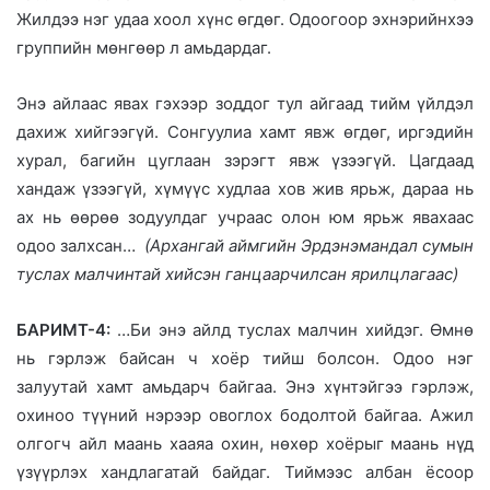
Жилдээ нэг удаа хоол хүнс өгдөг. Одоогоор эхнэрийнхээ
группийн мөнгөөр л амьдардаг.
Энэ айлаас явах гэхээр зоддог тул айгаад тийм үйлдэл
дахиж хийгээгүй. Сонгуулиа хамт явж өгдөг, иргэдийн
хурал, багийн цуглаан зэрэгт явж үзээгүй. Цагдаад
хандаж үзээгүй, хүмүүс худлаа хов жив ярьж, дараа нь
ах нь өөрөө зодуулдаг учраас олон юм ярьж явахаас
одоо залхсан…
(Архангай аймгийн Эрдэнэмандал сумын
туслах малчинтай хийсэн ганцаарчилсан ярилцлагаас)
БАРИМТ-4:
…Би энэ айлд туслах малчин хийдэг. Өмнө
нь гэрлэж байсан ч хоёр тийш болсон. Одоо нэг
залуутай хамт амьдарч байгаа. Энэ хүнтэйгээ гэрлэж,
охиноо түүний нэрээр овоглох бодолтой байгаа. Ажил
олгогч айл маань хааяа охин, нөхөр хоёрыг маань нүд
үзүүрлэх хандлагатай байдаг. Тиймээс албан ёсоор