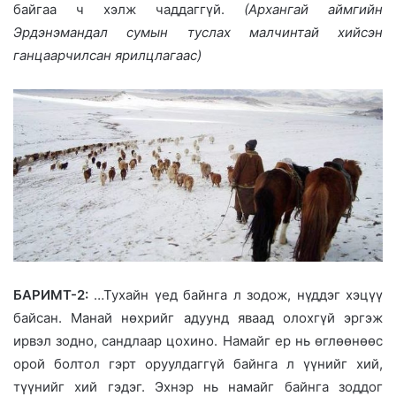
байгаа ч хэлж чаддаггүй.
(Архангай аймгийн
Эрдэнэмандал сумын туслах малчинтай хийсэн
ганцаарчилсан ярилцлагаас)
БАРИМТ-2:
…Тухайн үед байнга л зодож, нүддэг хэцүү
байсан. Манай нөхрийг адуунд яваад олохгүй эргэж
ирвэл зодно, сандлаар цохино. Намайг ер нь өглөөнөөс
орой болтол гэрт оруулдаггүй байнга л үүнийг хий,
түүнийг хий гэдэг. Эхнэр нь намайг байнга зоддог