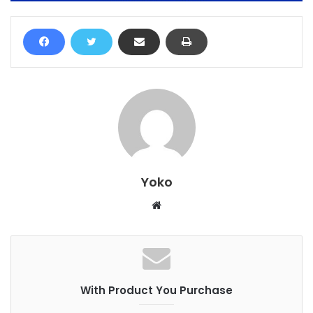
Yoko
W
e
b
s
i
With Product You Purchase
t
e