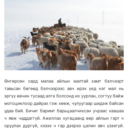
Өнгөрсөн сард малаа айлын малтай хамт бэлчээрт
тавьсан бөгөөд бэлчээрээс авч ирэх үед нэг мал нь
эргүү өвчин тусаад алга болсонд их уурлан, согтуу байж
мотоциклоор дайрах гэж хөөж, чулуугаар шидэж байсан
удаа бий. Бичиг баримт барьцаалчихсан учраас хаашаа
ч явж чаддаггүй. Ажиллах хугацаанд өөр айлын гэрт ч
оруулах дургүй, хэзээ ч гар дээрээ цалин авч үзээгүй.