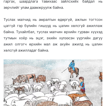
гаргах, шаардлага тавихаас зайлсхийх байдал нь
зөрчлийг улам даамжруулж байна.
Туслах малчид нь амралтын өдөргүй, ажлын тогтсон
цаггүй гэр бүлийн гишүүд нь цалин хөлсгүй ажиллаж
байна. Тухайлбал, туслах малчин өрхийн гурван хүүхэд
тутмын хоёр нь эцэг, эхийн хүлээсэн үүргийн дагуу
ажил олгогч өрхийн мал аж ахуйн ажилд нь цалин
хөлсгүй ажилладаг байна.