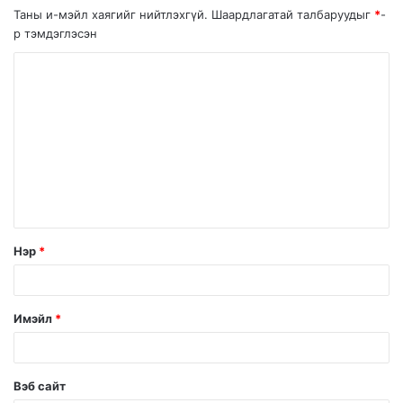
Таны и-мэйл хаягийг нийтлэхгүй.
Шаардлагатай талбаруудыг
*
-
р тэмдэглэсэн
Нэр
*
Имэйл
*
Вэб сайт