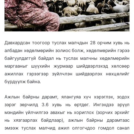
Давхардсан тоогоор туслах малчдын 28 орчим хувь нь
албадан хөдөлмөрийн золиос болж, хөдөлмөрийн гэрээ
байгуулдаггүй байдал нь туслах малчны хөдөлмөрийн
маргааныг шүүхийн журмаар шийдвэрлэхэд хөлсөөр
ажиллах гэрээгээр зүйлчлэн шийдвэрлэх нөхцөлийг
бүрдүүлж байна.
Ажлын байрны дарамт, ялангуяа хүч хэрэглэх, зодох
зэрэг зөрчилд 3.6 хувь нь өртдөг. Ингэхдээ эрүүл
мэндийн үйлчилгээ авахыг нь хориглох (зорчих эрхийг
нь хязгаарлах байдлаар), ажлын байрны дарамтаас
эмээж туслах малчид ажил олгогчдоо гомдол санал