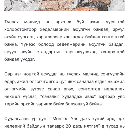
Туслах малчид нь эрхэлж буй ажил үүрэгтэй
холбоотойгоор хөдөлмөрийн аюулгүй байдал, эрүүл
ахуйн сургалт, хэрэглэлээр хангагдах байдал хангалтгүй
байна. Үүнээс болоод хөдөлмөрийн аюулгүй байдал,
эрүүл ахуйн стандартыг хэрэгжүүлэхэд хүндрэлтэй
байдал үүсдэг.
Өөр нэг ноцтой асуудал нь туслах малчид сонгуулийн
өдөр, ажил олгогчтойгоо цуг явж саналаа өгдөг нь ажил
олгогчийн зүгээс санал өгөх, сонголтод нөлөөлөх
нөхцөл үүсдэг, “саналыг худалдаж авах” зэргээр улс
төрийн эрхийг зөрчиж байж болзошгүй байна.
Судалгааны үр дүнг “Монгол Улс дахь хүний эрх, эрх
чөлөөний байдлын талаарх 20 дахь илтгэл”-д тусад нь