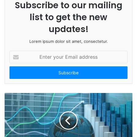
Subscribe to our mailing
list to get the new
updates!
Lorem ipsum dolor sit amet, consectetur.
E
n
t
e
r
y
o
u
r
E
m
a
i