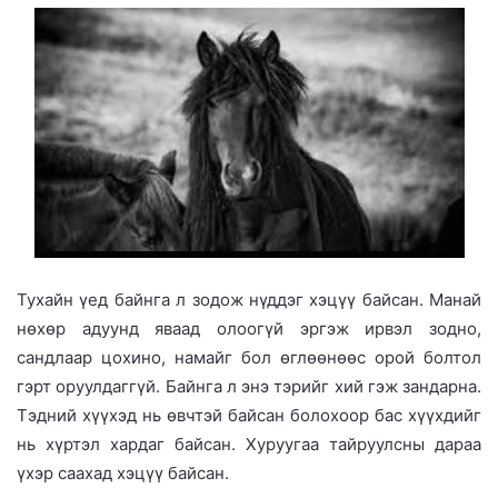
Тухайн үед байнга л зодож нүддэг хэцүү байсан. Манай
нөхөр адуунд яваад олоогүй эргэж ирвэл зодно,
сандлаар цохино, намайг бол өглөөнөөс орой болтол
гэрт оруулдаггүй. Байнга л энэ тэрийг хий гэж зандарна.
Тэдний хүүхэд нь өвчтэй байсан болохоор бас хүүхдийг
нь хүртэл хардаг байсан. Хуруугаа тайруулсны дараа
үхэр саахад хэцүү байсан.