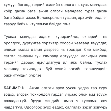
хүмүүс бөгөөд тэдний жилийн орлого нь хувь малчдаас
хоёр дахин бага, ажил олгогч малчдаас гурав дахин
бага байдаг ажээ. Боловсролын түвшин, эрх зүйн мэдлэг
тааруу байх нь түгээмэл байдаг гэнэ.
Туслах малчдаа зодож, хүчирхийлж, эхнэрийг нь
оролдож, дургүйгээ хүрэхээр хоосон хөөгөөд явуулдаг,
алдсан малаа цалин дээрээс нь тооцдог, бие махбод,
сэтгэл санааны гүн хямралд өртүүлдэг малчдын үнэн
төрхийг дараах ярилцлагууд илчилж байна. Туслах
малчдад тохиолдож буй хүний эрхийн зөрчлүүдийг
баримтуудыг хүргэе.
БАРИМТ-1:
…Ажил олгогч архи уусан үедээ гар хүрч
зодох, агсрах тохиолдол гардаг учраас олон юм асууж
лавладаггүй. Эрүүл мэндийн ямар ч тусламж авч
чаддаггүй. Одоогоор зүрх өвдөх, салгалах зэрэг зовуурь