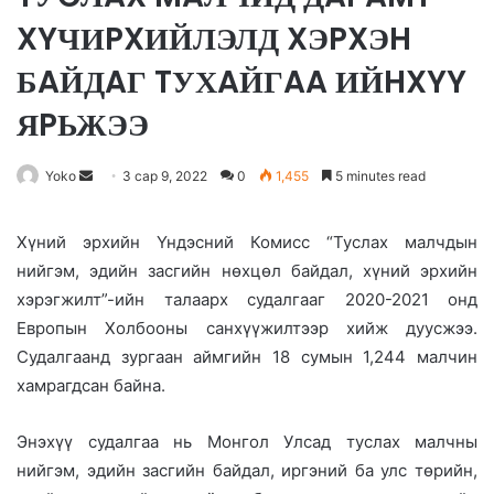
XYЧИPXИЙЛЭЛД XЭPXЭH
БAЙДAГ TУХAЙГAA ИЙHXYY
ЯPЬЖЭЭ
Yoko
S
3 сар 9, 2022
0
1,455
5 minutes read
e
n
Хүний эрхийн Үндэсний Комисс “Туслах малчдын
d
нийгэм, эдийн засгийн нөхцөл байдал, хүний эрхийн
a
хэрэгжилт”-ийн талаарх судалгааг 2020-2021 онд
n
Европын Холбооны санхүүжилтээр хийж дуусжээ.
e
Судалгаанд зургаан аймгийн 18 сумын 1,244 малчин
m
хамрагдсан байна.
a
i
Энэхүү судалгаа нь Монгол Улсад туслах малчны
l
нийгэм, эдийн засгийн байдал, иргэний ба улс төрийн,