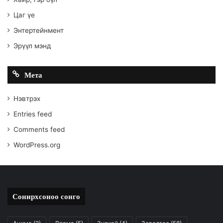
Цаг үе
Энтертейнмент
Эрүүл мэнд
Мета
Нэвтрэх
Entries feed
Comments feed
WordPress.org
Сонирхсоноо сонго