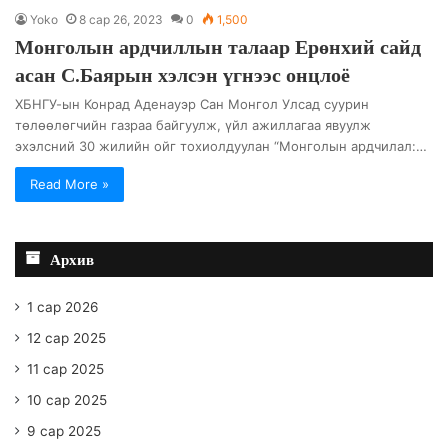
Yoko
8 сар 26, 2023
0
1,500
Монголын ардчиллын талаар Ерөнхий сайд
асан С.Баярын хэлсэн үгнээс онцлоё
XБНГУ-ын Конрад Аденауэр Сан Монгол Улсад суурин
төлөөлөгчийн газраа байгуулж, үйл ажиллагаа явуулж
эхэлсний 30 жилийн ойг тохиолдуулан “Монголын ардчилал:…
Read More »
Архив
1 сар 2026
12 сар 2025
11 сар 2025
10 сар 2025
9 сар 2025