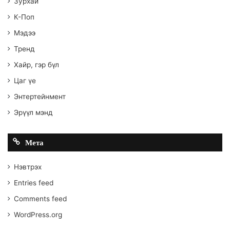
Зурхай
К-Поп
Мэдээ
Тренд
Хайр, гэр бүл
Цаг үе
Энтертейнмент
Эрүүл мэнд
Мета
Нэвтрэх
Entries feed
Comments feed
WordPress.org