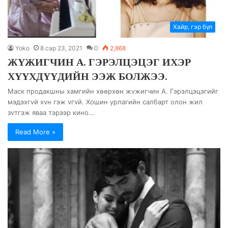
Хайр, гэр бүл
Yoko
8 сар 23, 2021
0
2,868
ЖҮЖИГЧИН А. ГЭРЭЛЦЭЦЭГ ИХЭР
ХҮҮХДҮҮДИЙН ЭЭЖ БОЛЖЭЭ.
Маск продакшны хамгийн хөөрхөн жvжигчин А. Гэрэлцэцэгийг
мэдэхгvй хvн гэж vгvй. Хошин урлагийн салбарт олон жил
зvтгэж яваа тэрээр кино…
Read More »