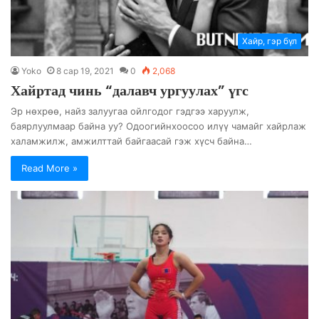
Хайр, гэр бүл
Yoko
8 сар 19, 2021
0
2,068
Хайртад чинь “далавч ургуулах” үгс
Эр нөхрөө, найз залуугаа ойлгодог гэдгээ харуулж,
баярлуулмаар байна уу? Одоогийнхоосоо илүү чамайг хайрлаж
халамжилж, амжилттай байгаасай гэж хүсч байна…
Read More »