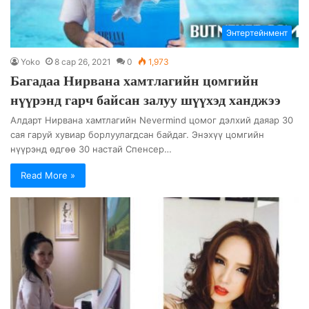
Энтертейнмент
Yoko
8 сар 26, 2021
0
1,973
Багадаа Нирвана хамтлагийн цомгийн
нүүрэнд гарч байсан залуу шүүхэд ханджээ
Алдарт Нирвана хамтлагийн Nevermind цомог дэлхий даяар 30
сая гаруй хувиар борлуулагдсан байдаг. Энэхүү цомгийн
нүүрэнд өдгөө 30 настай Спенсер…
Read More »