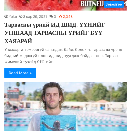
Зөвөлгөө
Yoko
8 сар 29, 2021
0
2,048
Тарвасны үрний ИД ШИД. ҮҮНИЙГ
УНШААД ТАРВАСНЫ ҮРИЙГ БҮҮ
ХАЯАРАЙ
Үнэхээр итгэмээргүй санагдаж байж болох ч, тарвасны үрэнд
бидний мэдэхгүй олон ид шид нуугдаж байдаг гэнэ. Тарвас
жимсний тухайд 91%-ийг…
Read More »