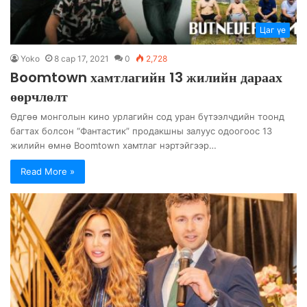
Цаг үе
Yoko
8 сар 17, 2021
0
2,728
Boomtown хамтлагийн 13 жилийн дараах
өөрчлөлт
Өдгөө монголын кино урлагийн сод уран бүтээлчдийн тоонд
багтах болсон “Фантастик” продакшны залуус одоогоос 13
жилийн өмнө Boomtown хамтлаг нэртэйгээр…
Read More »