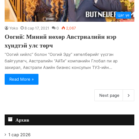
Цаг үе
Yoko
8 сар 17, 2021
0
2,067
Оогий: Миний нөхөр Австриалийн нэр
хүндтэй улс төрч
“Оогий хийлс” болон “Оогий Эдү” хөтөлбөрийг үүсгэн
байгуулагч, Австралийн “АйТи” компанийн Глобал пи ар
захирал, Австрали Азийн бизнес консулын ТУЗ-ийн…
Read More »
Next page
Архив
1 сар 2026