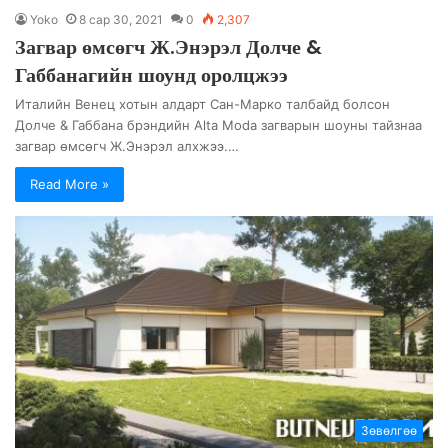
Yoko
8 сар 30, 2021
0
2,307
Загвар өмсөгч Ж.Энэрэл Долче &
Габбанагийн шоунд оролцжээ
Италийн Венец хотын алдарт Сан-Марко талбайд болсон
Долче & Габбана брэндийн Alta Moda загварын шоуны тайзнаа
загвар өмсөгч Ж.Энэрэл алхжээ.…
Read More »
Зөвөлгөө