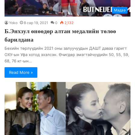
Мэдээ
Yoko
8 сар 19, 2021
0
2,132
Б.Энхзул өнөөдөр алтан медалийн төлөө
барилдана
Бөхийн төрлүүдийн 2021 оны залуучуудын ДАШТ даваа гаригт
ОХУ-ын Уфа хотод эхэлсэн. Өчигдөр эмэгтэйчүүдийн 50, 55, 59,
68, 76 кг-ын…
Read More »