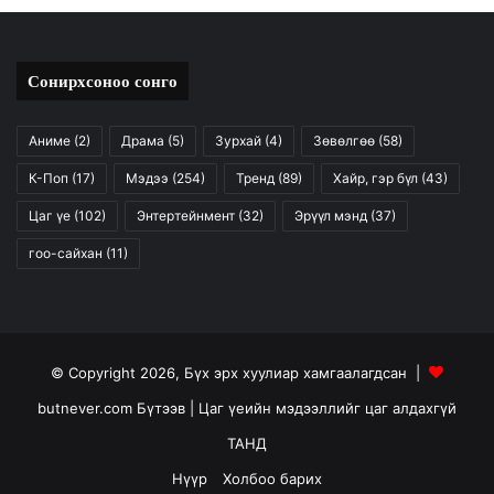
Сонирхсоноо сонго
Аниме
(2)
Драма
(5)
Зурхай
(4)
Зөвөлгөө
(58)
К-Поп
(17)
Мэдээ
(254)
Тренд
(89)
Хайр, гэр бүл
(43)
Цаг үе
(102)
Энтертейнмент
(32)
Эрүүл мэнд
(37)
гоо-сайхан
(11)
© Copyright 2026, Бүх эрх хуулиар хамгаалагдсан |
butnever.com Бүтээв
| Цаг үеийн мэдээллийг цаг алдахгүй
ТАНД
Нүүр
Холбоо барих