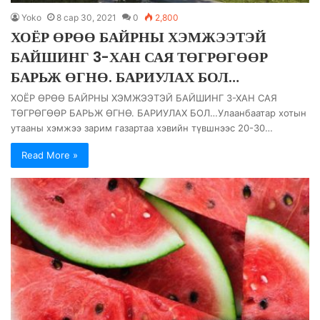
Yoko
8 сар 30, 2021
0
2,800
ХОЁР ӨРӨӨ БАЙРНЫ ХЭМЖЭЭТЭЙ
БАЙШИНГ 3-ХАН САЯ ТӨГРӨГӨӨР
БАРЬЖ ӨГНӨ. БАРИУЛАХ БОЛ…
ХОЁР ӨРӨӨ БАЙРНЫ ХЭМЖЭЭТЭЙ БАЙШИНГ 3-ХАН САЯ
ТӨГРӨГӨӨР БАРЬЖ ӨГНӨ. БАРИУЛАХ БОЛ…Улаанбаатар хотын
утааны хэмжээ зарим газартаа хэвийн түвшнээс 20-30…
Read More »