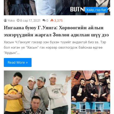
Хайр, гэр бүл
Yoko
8 сар 17, 2021
0
3,375
Ингаана буюу Г.Уянга: Хорвоогийн айлын
эхнэрүүдийн жаргал 3овлон адилхан шүү дээ
Хасын Ч.Ганхуяг гэхээр хэн бүхэн түүийг андахгүй биз ээ. Тэр
бол нэгэн үе “Хасын” гэх нэрээр овоглогдож байснаа өдгөө
“Ардын”…
Read More »