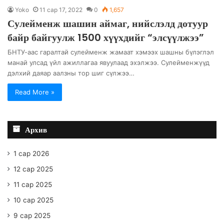
Yoko
11 сар 17, 2022
0
1,657
Сулейменж шашин аймаг, нийслэлд дотуур
байр байгуулж 1500 хүүхдийг “элсүүлжээ”
БНТУ-аас гаралтай сулейменж жамаат хэмээх шашны бүлэглэл
манай улсад үйл ажиллагаа явуулаад эхэлжээ. Сулейменжүүд
дэлхий даяар аалзны тор шиг сүлжээ…
Read More »
Архив
1 сар 2026
12 сар 2025
11 сар 2025
10 сар 2025
9 сар 2025