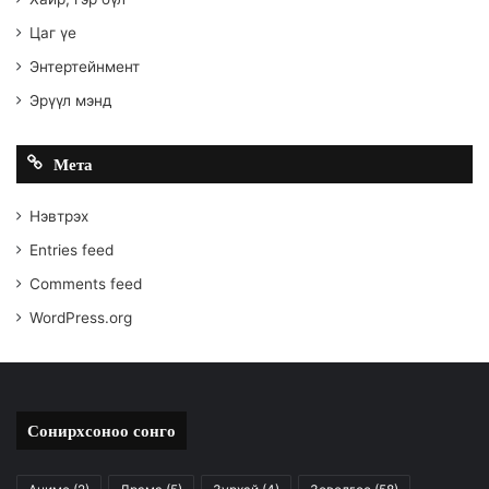
Цаг үе
Энтертейнмент
Эрүүл мэнд
Мета
Нэвтрэх
Entries feed
Comments feed
WordPress.org
Сонирхсоноо сонго