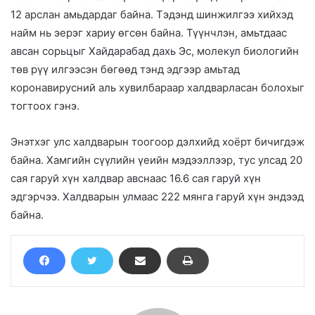
12 арслан амьдардаг байна. Тэдэнд шинжилгээ хийхэд
найм нь эерэг хариу өгсөн байна. Түүнчлэн, амьтдаас
авсан сорьцыг Хайдарабад дахь Эс, молекул биологийн
төв рүү илгээсэн бөгөөд тэнд эдгээр амьтад
коронавирусний аль хувилбараар халдварласан болохыг
тогтоох гэнэ.
Энэтхэг улс халдварын тоогоор дэлхийд хоёрт бичигдэж
байна. Хамгийн сүүлийн үеийн мэдээллээр, тус улсад 20
сая гаруй хүн халдвар авснаас 16.6 сая гаруй хүн
эдгэрчээ. Халдварын улмаас 222 мянга гаруй хүн эндээд
байна.