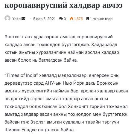
коронавирусний халдвар авчээ
Yoko
S
5 сар 5, 2021
0
1,575
1 minute read
e
n
Энэтхэгт анх удаа зэрлэг амьтад коронавирусний
d
халдвар авсан тохиолдол бүртгэгджээ. Хайдарабад
a
хотын амьтны хүрээлэнгийн найман арслан халдвар
n
авсан болох нь батлагдсан байна.
e
m
“Times of India” хэвлэлд мэдээлснээр, өнгөрсөн оны
a
дөрөвдүгээр сард АНУ-ын Нью Йорк дахь Бронксын
i
амьтны хүрээлэнгийн найман бар, арслан халдвар авсан
l
нь дэлхийд зэрлэг амьтан халдвар авсан анхны
тохиолдол болж байсан бол Хонконгт гэрийн тэжээмэл
амьтад халдвар авсан анхны тохиолдол мөн бүртгэгдэж
байсан гэж Зэрлэг амьтан судлалын төвийн тэргүүн
Шириш Упадхе онцолсон байна.