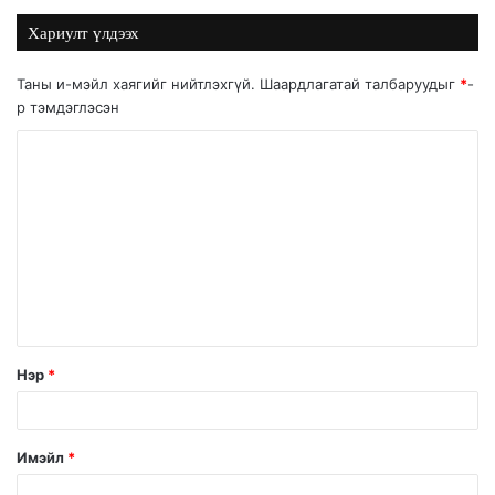
Хариулт үлдээх
Таны и-мэйл хаягийг нийтлэхгүй.
Шаардлагатай талбаруудыг
*
-
р тэмдэглэсэн
Нэр
*
Имэйл
*