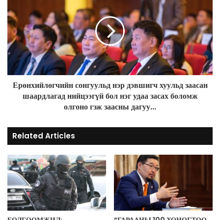
s
Ерөнхийлөгчийн сонгуульд нэр дэвшигч хуульд заасан
шаардлагад нийцээгүй бол нэг удаа засах боломж
олгоно гэж заасны дагуу...
Related Articles
БОЛГООМЖИЛ:
“ГАРААНЫ 100 ХОНОГТОО