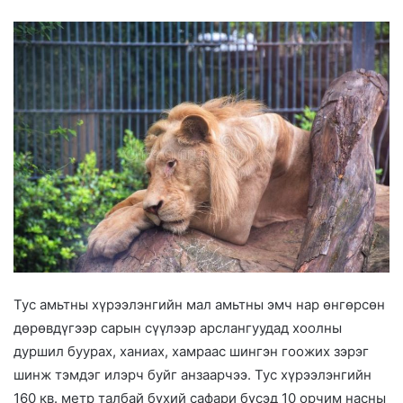
Тус амьтны хүрээлэнгийн мал амьтны эмч нар өнгөрсөн
дөрөвдүгээр сарын сүүлээр арслангуудад хоолны
дуршил буурах, ханиах, хамраас шингэн гоожих зэрэг
шинж тэмдэг илэрч буйг анзаарчээ. Тус хүрээлэнгийн
160 кв. метр талбай бүхий сафари бүсэд 10 орчим насны