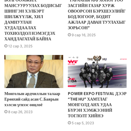
МАНСУУРУУЛАХ БОДИСЫГ
ЗАСГИЙН ГАЗАР ХУРЖ
ШИНГЭН ХЭЛБЭРТ
ОВООРСОН БЭРХШЭЭЛИЙГ
ШИЛЖҮҮЛЖ, ХИЛ
БОДЛОГООР, БОДИТ
ДАМНУУЛАН
АЖЛААР ДАВАН ТУУЛАХЫГ
ХУДАЛДААЛАХ
ЗОРЬСОН”
ТОХИОЛДОЛ НЭМЭГДЭХ
9 сар 16, 2025
ХАНДЛАГАТАЙ БАЙНА
12 сар 3, 2025
Монголын ардчиллын талаар
POWER EXPO FESTIVAL ДЭЭР
Ерөнхий сайд асан С.Баярын
“THE HU” ХАМТЛАГ
хэлсэн үгнээс онцлоё
МОНГОЛД АНХ УДАА
БҮРЭН ХЭМЖЭЭНИЙ
8 сар 26, 2023
ТОГЛОЛТ ХИЙНЭ
5 сар 5, 2023