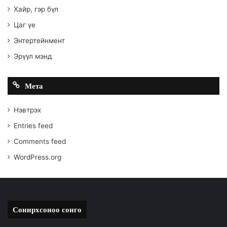
Хайр, гэр бүл
Цаг үе
Энтертейнмент
Эрүүл мэнд
Мета
Нэвтрэх
Entries feed
Comments feed
WordPress.org
Сонирхсоноо сонго