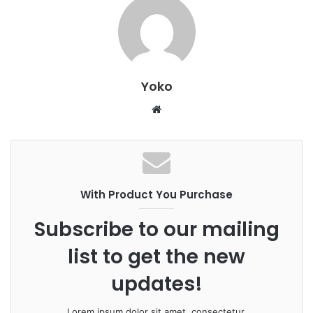
Yoko
W
e
b
s
i
With Product You Purchase
t
e
Subscribe to our mailing
list to get the new
updates!
Lorem ipsum dolor sit amet, consectetur.