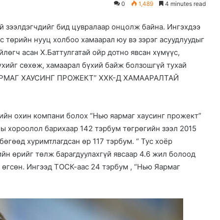
0
1,489
4 minutes read
й зээлдэгчдийг бид цувралаар онцолж байна. Ингэхдээ
улс төрийн нууц холбоо хамаарал юу вэ зэрэг асуудлуудыг
лөгч асан Х.Баттулгатай ойр дотно явсан хүмүүс,
үхийг сөхөж, хамаарал бүхий байж болзошгүй тухай
АРМАГ ХАУСИНГ ПРОЖЕКТ” ХХК-Д ХАМААРАЛТАЙ
йн охин компани болох “Нью яармаг хаусинг прожект”
ы хороолол барихаар 142 тэрбум төгрөгийн зээл 2015
бөгөөд хуримтлагдсан өр 117 тэрбум. “ Тус хоёр
ийн өрийг төлж барагдуулахгүй явсаар 4.6 жил болоод
 өгсөн. Ингээд ТОСК-аас 24 тэрбум , “Нью Яармаг