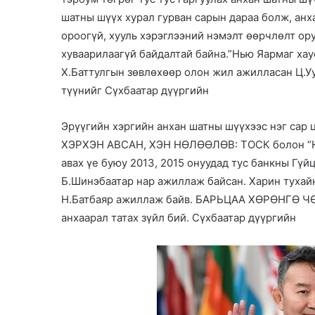
шатны шүүх хурал гурван сарын дараа болж, ан
ороогүй, хууль хэрэглээний нэмэлт өөрчлөлт ор
хуваарилаагүй байдалтай байна.”Нью Яармаг ха
Х.Баттулгын зөвлөхөөр олон жил ажилласан Ц.У
түүнийг Сүхбаатар дүүргийн
Эрүүгийн хэргийн анхан шатны шүүхээс нэг сар
ХЭРХЭН АВСАН, ХЭН НӨЛӨӨЛӨВ: ТОСК болон “Юн
авах үе буюу 2013, 2015 онуудад тус банкны Гүй
Б.Шинэбаатар нар ажиллаж байсан. Харин тухай
Н.Батбаяр ажиллаж байв. БАРЬЦАА ХӨРӨНГӨ 
анхаарал татах зүйл бий. Сүхбаатар дүүргийн