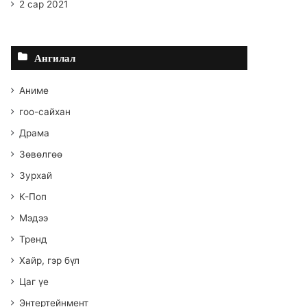
2 сар 2021
Ангилал
Аниме
гоо-сайхан
Драма
Зөвөлгөө
Зурхай
К-Поп
Мэдээ
Тренд
Хайр, гэр бүл
Цаг үе
Энтертейнмент