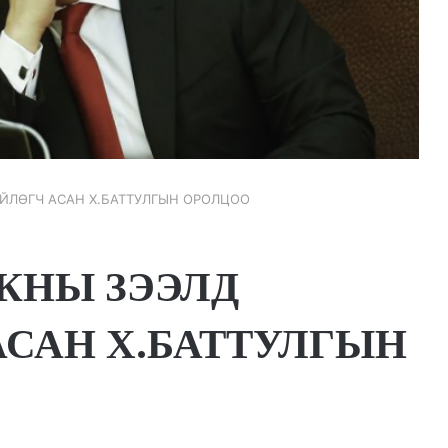
ЙЛӨГЧ АСАН Х.БАТТУЛГЫН ОРОЛЦОО
КНЫ ЗЭЭЛД
САН Х.БАТТУЛГЫН