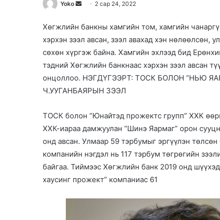
Yoko
S
2 сар 24, 2022
e
Хөгжлийн банкны хамгийн том, хамгийн чанаргү
n
хэрхэн зээл авсан, зээл авахад хэн нөлөөлсөн, 
d
a
сөхөн хүргэж байна. Хамгийн эхлээд бид Ерөнхий
n
тэдний Хөгжлийн банкнаас хэрхэн зээл авсан тү
e
онцоллоо. НЭГДҮГЭЭРТ: ТОСК БОЛОН “НЬЮ Я
m
Ч.УУГАНБАЯРЫН ЗЭЭЛ
a
i
ТОСК болон “Юнайтэд прожектс групп” ХХК өөри
l
ХХК-иараа дамжуулан “Шинэ Яармаг” орон сууцн
онд авсан. Улмаар 59 тэрбумыг эргүүлэн төлсөн 
компанийн нэгдэл нь 117 тэрбум төгрөгийн зээл
байгаа. Тиймээс Хөгжлийн банк 2019 онд шүүхэд
хаусинг прожект” компаниас 61