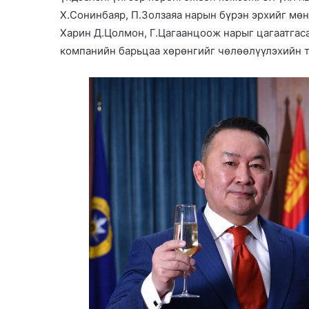
Х.Сонинбаяр, П.Золзаяа нарын бүрэн эрхийг мөн
Харин Д.Цолмон, Г.Цагаанцоож нарыг цагаатгаса
компанийн барьцаа хөрөнгийг чөлөөлүүлэхийн ту