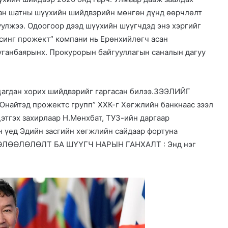
хан шатны шүүхийн шийдвэрийн мөнгөн дүнд өөрчлөлт
уулжээ. Одоогоор дээд шүүхийн шүүгчдэд энэ хэргийг
усинг прожект” компани нь Ерөнхийлөгч асан
уганбаярынх. Прокурорын байгууллагын саналын дагуу
 цагдан хорих шийдвэрийг гаргасан билээ.ЗЭЭЛИЙГ
айтэд прожектс групп” ХХК-г Хөгжлийн банкнаас зээл
цэтгэх захирлаар Н.Мөнхбат, ТУЗ-ийн даргаар
н үед Эдийн засгийн хөгжлийн сайдаар фортуна
ЧӨЛӨӨЛӨЛӨЛТ БА ШҮҮГЧ НАРЫН ГАНХАЛТ : Энд нэг