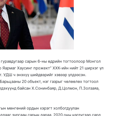
 гуравдугаар сарын 6-ны өдрийн тогтоолоор Монгол
 Яармаг Хаусинг прожект” ХХК-ийн нийт 21 ширхэг үл
. УДШ ч энэхүү шийдвэрийг хэвээр үлдээсэн.
Барьцааны 20 объект, нэг газрыг чөлөөлөх тогтоол
дэхүүнд байсан Х.Сонинбаяр, Д.Цолмон, П.Золзаяа,
итын мөнгөний ордын хэрэгт холбогдуулан
длаас зургаан сарын дараа, 2020 оны нэгдүгээр сард