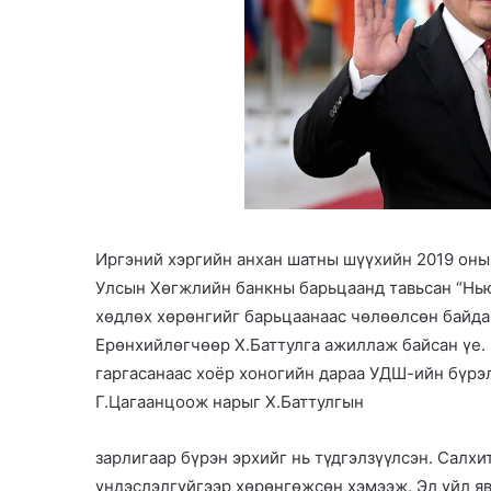
Иргэний хэргийн анхан шатны шүүхийн 2019 оны
Улсын Хөгжлийн банкны барьцаанд тавьсан “Нью
хөдлөх хөрөнгийг барьцаанаас чөлөөлсөн байдаг
Ерөнхийлөгчөөр Х.Баттулга ажиллаж байсан үе. 
гаргасанаас хоёр хоногийн дараа УДШ-ийн бүрэл
Г.Цагаанцоож нарыг Х.Баттулгын
зарлигаар бүрэн эрхийг нь түдгэлзүүлсэн. Салх
үндэслэлгүйгээр хөрөнгөжсөн хэмээж. Эл үйл яв