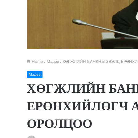
Home
/
Мэдээ
/
ХӨГЖЛИЙН БАНКНЫ ЗЭЭЛД ЕРӨНХИ
Мэдээ
ХӨГЖЛИЙН БАН
ЕРӨНХИЙЛӨГЧ А
ОРОЛЦОО