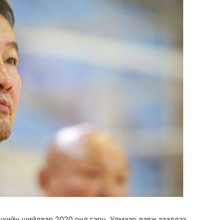
үүхийн шийдвэр 2020 онд гарч. Улмаар давж заалдах