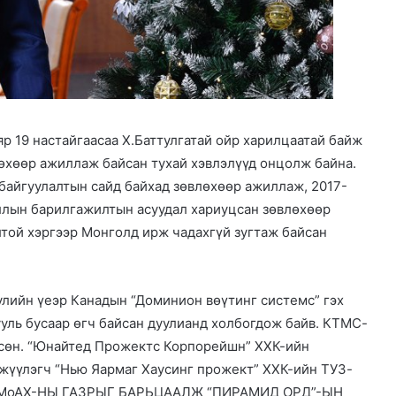
яр 19 настайгаасаа Х.Баттулгатай ойр харилцаатай байж
лөхөөр ажиллаж байсан тухай хэвлэлүүд онцолж байна.
т байгуулалтын сайд байхад зөвлөхөөр ажиллаж, 2017-
ллын барилгажилтын асуудал хариуцсан зөвлөхөөр
той хэргээр Монголд ирж чадахгүй зугтаж байсан
уулийн үеэр Канадын “Доминион вөүтинг системс” гэх
уль бусаар өгч байсан дуулианд холбогдож байв. КТМС-
ссөн. “Юнайтед Прожектc Корпорейшн” ХХК-ийн
гжүүлэгч “Нью Яармаг Хаусинг прожект” ХХК-ийн ТУЗ-
РТ: МоАХ-НЫ ГАЗРЫГ БАРЬЦААЛЖ “ПИРАМИД ОРД”-ЫН