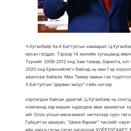
Ч.Ууганбаяр ба Х.Баттулгын хамаарал: Ц.Ууганба
ирсэн гэгддэг. Тэрээр 14 жилийн хугацаанд зөв
Түүнийг 2008-2012 онд Зам тээвэр, барилга, хо
2020 онд Ерөнхийлөгч байхад нь мөн Гэр хороо
ажиллаж байжээ. Мөн Төмөр замын гэх тодотгол
Х.Баттулгын “дөрвөн залуу”-гийн нэгээр
нэрлэгдэж байсан удаатай. Ц.Ууганбаяр нь сонг
компанид хар машин худалдаж авах захиалгыг ху
ийг Олон улсын менежмент чиглэлээр сурч төг
Гүйцэтгэх захирал, “Шинэ Яармаг” төслийг хэрэ
ийн дарга гэсэн сэтэр дагалддаг.ХОЁРДУГАА