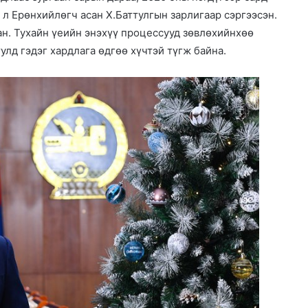
 л Ерөнхийлөгч асан Х.Баттулгын зарлигаар сэргээсэн.
н. Тухайн үеийн энэхүү процессууд зөвлөхийнхөө
лд гэдэг хардлага өдгөө хүчтэй түгж байна.