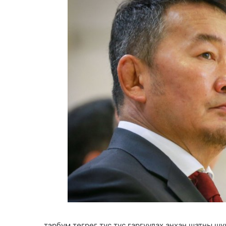
тэрбум төгрөг тус тус гаргуулах анхан шатны ш