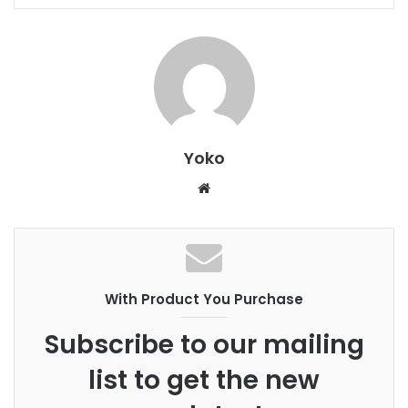
Yoko
W
e
b
s
i
With Product You Purchase
t
e
Subscribe to our mailing
list to get the new