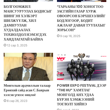
БОЛГООМЖИЛ:
“ГАРААНЫ 100 ХОНОГТОО
МАНСУУРУУЛАХ БОДИСЫГ
ЗАСГИЙН ГАЗАР ХУРЖ
ШИНГЭН ХЭЛБЭРТ
ОВООРСОН БЭРХШЭЭЛИЙГ
ШИЛЖҮҮЛЖ, ХИЛ
БОДЛОГООР, БОДИТ
ДАМНУУЛАН
АЖЛААР ДАВАН ТУУЛАХЫГ
ХУДАЛДААЛАХ
ЗОРЬСОН”
ТОХИОЛДОЛ НЭМЭГДЭХ
9 сар 16, 2025
ХАНДЛАГАТАЙ БАЙНА
12 сар 3, 2025
Монголын ардчиллын талаар
POWER EXPO FESTIVAL ДЭЭР
Ерөнхий сайд асан С.Баярын
“THE HU” ХАМТЛАГ
хэлсэн үгнээс онцлоё
МОНГОЛД АНХ УДАА
БҮРЭН ХЭМЖЭЭНИЙ
8 сар 26, 2023
ТОГЛОЛТ ХИЙНЭ