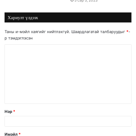
5 сар 5, 2023
Хариулт үлдээх
Таны и-мэйл хаягийг нийтлэхгүй.
Шаардлагатай талбаруудыг
*
-
р тэмдэглэсэн
Нэр
*
Имэйл
*