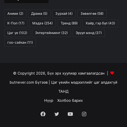
Аниме
(2)
Драма
(5)
Зурхай
(4)
Зөвөлгөө
(58)
К-Поп
(17)
Мэдээ
(254)
Тренд
(89)
Хайр, гэр бүл
(43)
Цаг үе
(102)
Энтертейнмент
(32)
Эрүүл мэнд
(37)
гоо-сайхан
(11)
© Copyright 2026, Бүх эрх хуулиар хамгаалагдсан |
butnever.com Бүтээв
| Цаг үеийн мэдээллийг цаг алдахгүй
ТАНД
Нүүр
Холбоо барих
Facebook
Twitter
YouTube
Instagram