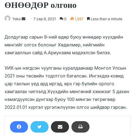
ӨНӨӨДӨР олгоно
Yoko
S
7 сар 9, 2021
0
1,587
Less than a minute
e
n
Долдугаар сарын 9-ний өдөр буюу өнөөдөр хүүхдийн
d
мөнгийг олгох болсныг Хөдөлмөр, нийгмийн
a
хамгааллын сайд А.Ариунзаяа мэдээлсэн билээ.
n
e
УИХ-ын нэгдсэн чуулганы хуралдаанаар Монгол Улсын
m
2021 оны төсвийн тодотгол баталсан. Ингэхдээ ковид
a
цар тахлын үед ард иргэд, өрх гэр бүлийн орлого
i
хамгаалах чиглэлд Хүүхдийн мөнгөний хэмжээг 5 дахин
l
нэмэгдүүлсэн дүнгээр буюу 100 мянган төгрөгөөр
2022.01.01 хүртэл үргэлжлүүлэн олгох шийдвэр гарсан.