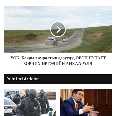
e
s
s
УОК: Баярын амралтын өдрүүдэд ОРОН НУТАГТ
ЗОРЧИХ ИРГЭДИЙН АНХААРАЛД
Related Articles