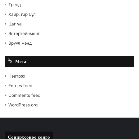
Тренд
Хайр, гэр бүл
Цаг үе
Энтертейнмент
Эрүүл мэнд
Мета
Нэвтрэх
Entries feed
Comments feed
WordPress.org
Сонирхсоноо сонго