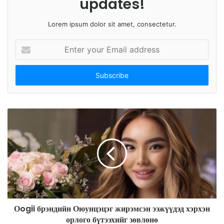
updates!
Lorem ipsum dolor sit amet, consectetur.
E
n
t
e
r
y
o
u
r
E
m
a
i
l
a
d
Оogii брэндийн Оюунцэцэг жирэмсэн ээжүүдэд хэрхэн
d
орлого бүтээхийг зөвлөнө
r