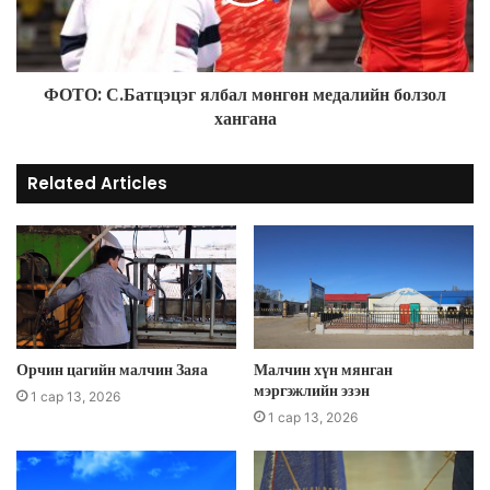
ФОТО: С.Батцэцэг ялбал мөнгөн медалийн болзол
хангана
Related Articles
Орчин цагийн малчин Заяа
Малчин хүн мянган
мэргэжлийн эзэн
1 сар 13, 2026
1 сар 13, 2026