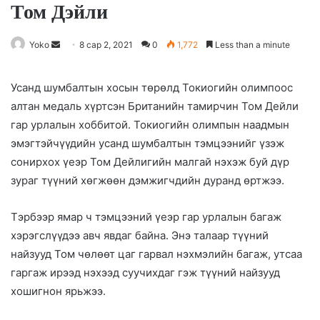
Том Дэйли
Yoko
S
8 сар 2, 2021
0
1,772
Less than a minute
e
n
Усанд шумбалтын хосын төрөлд Токиогийн олимпоос
d
алтан медаль хүртсэн Британийн тамирчин Том Дейли
a
гар урлалын хоббитой. Токиогийн олимпын наадмын
n
эмэгтэйчүүдийн усанд шумбалтын тэмцээнийг үзэж
e
сонирхох үеэр Том Дейлигийн малгай нэхэж буй дүр
m
зураг түүний хөгжөөн дэмжигчдийн дуранд өртжээ.
a
i
Тэрбээр ямар ч тэмцээний үеэр гар урлалын багаж
l
хэрэгслүүдээ авч явдаг байна. Энэ талаар түүний
найзууд Том чөлөөт цаг гарвал нэхмэлийн багаж, утсаа
гаргаж ирээд нэхээд суучихдаг гэж түүний найзууд
хошигнон ярьжээ.