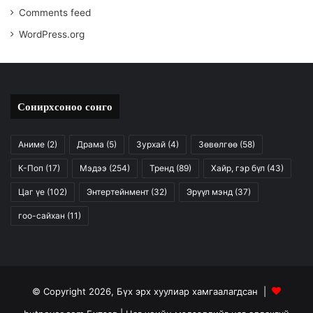
Comments feed
WordPress.org
Сонирхсоноо сонго
Аниме
(2)
Драма
(5)
Зурхай
(4)
Зөвөлгөө
(58)
К-Поп
(17)
Мэдээ
(254)
Тренд
(89)
Хайр, гэр бүл
(43)
Цаг үе
(102)
Энтертейнмент
(32)
Эрүүл мэнд
(37)
гоо-сайхан
(11)
© Copyright 2026, Бүх эрх хуулиар хамгаалагдсан |