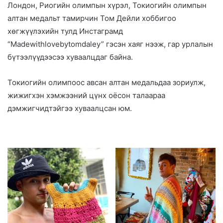
Лондон, Риогийн олимпын хүрэл, Токиогийн олимпын
алтан медальт тамирчин Том Дейли хоббигоо
хөгжүүлэхийн тулд Инстаграмд
“Madewithlovebytomdaley” гэсэн хаяг нээж, гар урлалын
бүтээлүүдээсээ хуваалцдаг байна.
Токиогийн олимпоос авсан алтан медальдаа зориулж,
жижигхэн хэмжээний цүнх оёсон талаараа
дэмжигчидтэйгээ хуваалцсан юм.