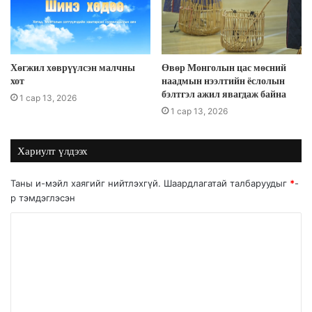
Хөгжил хөврүүлсэн малчны
Өвөр Монголын цас мөсний
хот
наадмын нээлтийн ёслолын
бэлтгэл ажил явагдаж байна
1 сар 13, 2026
1 сар 13, 2026
Хариулт үлдээх
Таны и-мэйл хаягийг нийтлэхгүй.
Шаардлагатай талбаруудыг
*
-
р тэмдэглэсэн