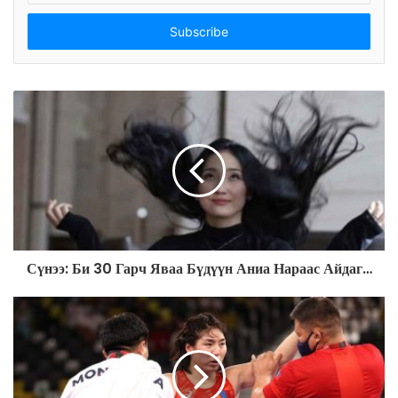
t
e
r
y
o
u
r
E
m
a
i
l
a
d
Сүнээ: Би 30 Гарч Яваа Бүдүүн Аниа Нараас Айдаг…
d
r
e
s
s