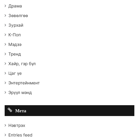
Драма
Зөвөлгөө
Зурхай
К-Поп
Мэдээ
Тренд
Хайр, гэр бүл
Цаг үе
Энтертейнмент
Эрүүл мэнд
Мета
Нэвтрэх
Entries feed