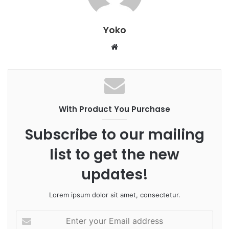
Yoko
W
e
b
s
i
With Product You Purchase
t
e
Subscribe to our mailing
list to get the new
updates!
Lorem ipsum dolor sit amet, consectetur.
E
n