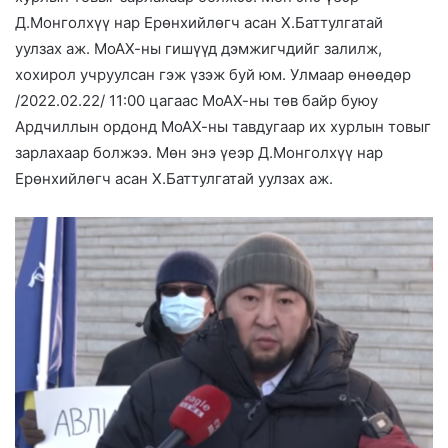
Д.Монголхүү нар Ерөнхийлөгч асан Х.Баттулгатай
уулзах аж. МоАХ-ны гишүүд дэмжигчдийг залилж,
хохирол учруулсан гэж үзэж буй юм. Улмаар өнөөдөр
/2022.02.22/ 11:00 цагаас МоАХ-ны төв байр буюу
Ардчиллын ордонд МоАХ-ны тавдугаар их хурлын товыг
зарлахаар болжээ. Мөн энэ үеэр Д.Монголхүү нар
Ерөнхийлөгч асан Х.Баттулгатай уулзах аж.