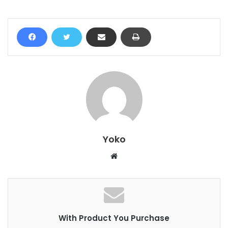
Yoko
W
e
b
s
i
With Product You Purchase
t