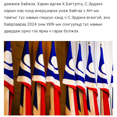
дэмжиж байжээ. Харин өдгөө Х.Баттулга, С.Эрдэнэ
нарын нэр хүнд инерцээрээ унаж байгаа ч АН-ын
тамгыг тус намын гишүүн хэнд ч С.Эрдэнэ өгөхгүй, энэ
байдлаараа 2024 оны УИХ-ын сонгуульд тус намын
удирдаж орно гэх яриа ч гарах болжээ.