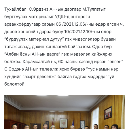
Тухайлбал, С.Эрдэнэ АН-ын даргаар М.Тулгатыг
бүртгүүлэх материалыг УДШ-д өнгөрөгч
арванхоёрдугаар сарын 06 /2021.12.06/-ны өдөр өгсөн ч,
дөрөв хоногийн дараа буюу 10/2021.12.10/-ны өдөр
“бүрдүүлэх материал дутуу” гэх үндэслэлээр буцаан
татаж аваад, дахин хандаагүй байгаа юм. Одоо бүр
“Албан ёсны АН-ын дарга” гэж мэдээлэл хийжярих
болжээ. Харамсалтай нь, 60 насны хаяанд ирсэн “өвгөн”
С.Эрдэнэ АН-ыг төлөөлж ярих бүрдээ “тус намын нэр
хүндийг газарт дэвсэлж” байгаа гэдгээ мэдэрдэггүй
бололтой.