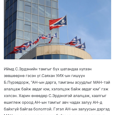
Иймд С.Эрдэнийн тамгыг бүх шатандаа хүлээн
зөвшөөрнө гэсэн үг.Саяхан УИХ-ын гишүүн
Б.Пүрэвдорж, “АН-ын дарга, тамганы асуудлыг МАН-тай
алалцаж байж авдаг юм, хэлэлцэж байж авдаг юм” гэж
хэлсэн. Харин өнөөдөр С.Эрдэнэтэй алалцаж, хаалгыг
өшиглөж ороод АН-ын тамгыг авч чадах залуу АН-д
байхгүй байгаа бололтой. Гэтэл АН-ын залуусын дэргэд