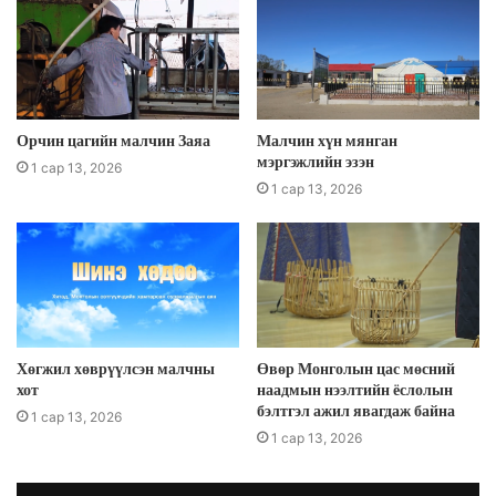
Орчин цагийн малчин Заяа
Малчин хүн мянган
мэргэжлийн эзэн
1 сар 13, 2026
1 сар 13, 2026
Хөгжил хөврүүлсэн малчны
Өвөр Монголын цас мөсний
хот
наадмын нээлтийн ёслолын
бэлтгэл ажил явагдаж байна
1 сар 13, 2026
1 сар 13, 2026