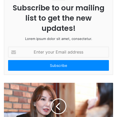
e
Subscribe to our mailing
list to get the new
updates!
Lorem ipsum dolor sit amet, consectetur.
E
n
t
e
r
y
o
u
r
E
m
a
i