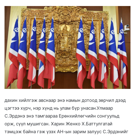
дахин хийлгэж авснаар энэ намын дотоод зөрчил дээд
цэгтээ хүрч, нэр хүнд нь улам бүр унасан.Улмаар
С.Эрдэнэ энэ тамгаараа Ерөнхийлөгчийн сонгуульд
орж, сүүл мушигсан. Харин Женко Х.Баттулгатай
тэмцэж байна гэж үзэх АН-ын зарим залуус С.Эрдэнийг