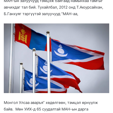
МАН-ын залуучууд тэмцэж байгаад намынхаа тамгыг
авчихдаг тал бий. Тухайлбал, 2012 онд Т.Аюурсайхан,
Б.Ганхуяг тэргүүтэй залуучууд “МАН-аа,
Монгол Улсаа аваръя” хөдөлгөөн, тэмцэл өрнүүлж
байв. Мөн УИХ-д 65 суудалтай МАН-ын дарга