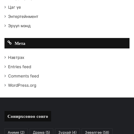
Цаг үе
Энтертейнмент
Эрүүл мэнд
Мета
Нэвтрэх
Entries feed
Comments feed
WordPress.org
Сонирхсоноо сонго
Аниме
(2)
Драма
(5)
Зурхай
(4)
Зөвөлгөө
(58)