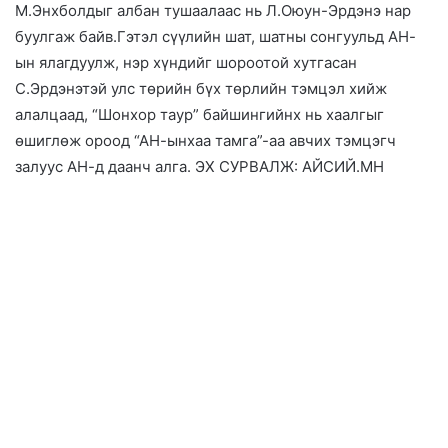
М.Энхболдыг албан тушаалаас нь Л.Оюун-Эрдэнэ нар
буулгаж байв.Гэтэл сүүлийн шат, шатны сонгуульд АН-
ын ялагдуулж, нэр хүндийг шороотой хутгасан
С.Эрдэнэтэй улс төрийн бүх төрлийн тэмцэл хийж
алалцаад, “Шонхор таур” байшингийнх нь хаалгыг
өшиглөж ороод “АН-ынхаа тамга”-аа авчих тэмцэгч
залуус АН-д даанч алга. ЭХ СУРВАЛЖ: АЙСИЙ.МН