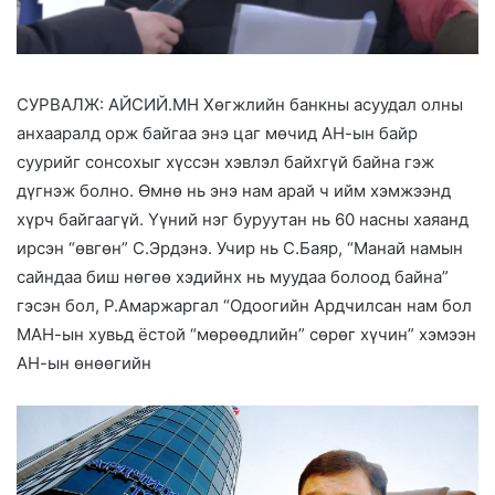
СУРВАЛЖ: АЙСИЙ.МН Хөгжлийн банкны асуудал олны
анхааралд орж байгаа энэ цаг мөчид АН-ын байр
суурийг сонсохыг хүссэн хэвлэл байхгүй байна гэж
дүгнэж болно. Өмнө нь энэ нам арай ч ийм хэмжээнд
хүрч байгаагүй. Үүний нэг буруутан нь 60 насны хаяанд
ирсэн “өвгөн” С.Эрдэнэ. Учир нь С.Баяр, “Манай намын
сайндаа биш нөгөө хэдийнх нь муудаа болоод байна”
гэсэн бол, Р.Амаржаргал “Одоогийн Ардчилсан нам бол
МАН-ын хувьд ёстой “мөрөөдлийн” сөрөг хүчин” хэмээн
АН-ын өнөөгийн