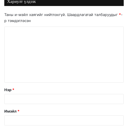
Хариулт үлдээх
Таны и-мэйл хаягийг нийтлэхгүй.
Шаардлагатай талбаруудыг
*
-
р тэмдэглэсэн
Нэр
*
Имэйл
*