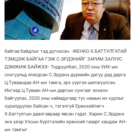
байгаа байдлыг тэд дүгнэсэн. -ЖЕНКО Х.БАТТУЛГАТАЙ
ТЭМЦЭЖ БАЙГАА ГЭЖ С.ЭРДЭНИЙГ ЗАРИМ ЗАЛУУС
ДЭМЖИЖ БАЙЖЭЭ- Тодруулбал, 2020 оны УИХ-ын
сонгуульд ялагдсан С.Эрдэнэ дүрмийн дагуу дэд дарга
Ц.Туваандаа АН-ын тамга, эрх үүргээ шилжүүлсэн.
Ингээд Ц.Туваан АН-ын даргын сунгааг зохион
байгуулах, 2020 оны наймдугаар тус намын их хурлыг
хуралдуулах байсан ч, тэгэлгүй Ерөнхийлөгч
Х.Баттулгын даалгавраар явсан гэдэг. Харин С.Эрдэнэ
энэ үеэр Улсын бүртгэлийн ерөнхий газарт хандаж АН-
ын тамгыг