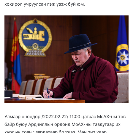
хохирол учруулсан гэж үзэж буй юм.
Улмаар өнөөдөр /2022.02.22/ 11:00 цагаас МоАХ-ны төв
байр буюу Ардчиллын ордонд МоАХ-ны тавдугаар их
хурлын товыг зарлахаар болжээ. Мөн энэ үеэр