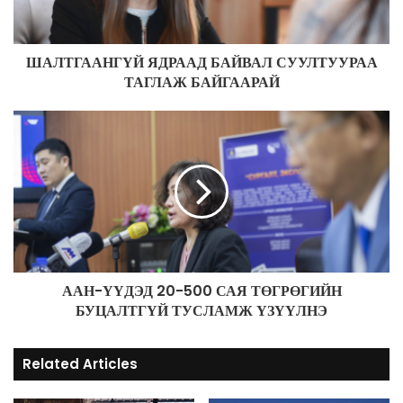
l
a
d
ШАЛТГААНГҮЙ ЯДРААД БАЙВАЛ СУУЛТУУРАА
d
ТАГЛАЖ БАЙГААРАЙ
r
e
s
s
ААН-ҮҮДЭД 20-500 САЯ ТӨГРӨГИЙН
БУЦАЛТГҮЙ ТУСЛАМЖ ҮЗҮҮЛНЭ
Related Articles