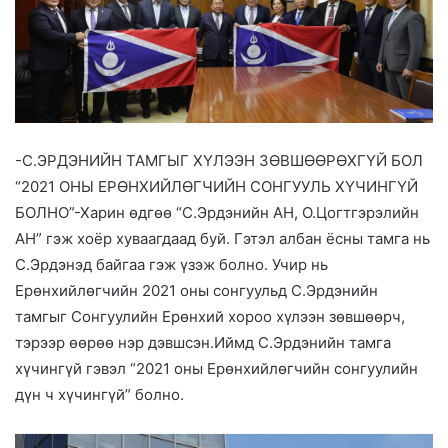
-С.ЭРДЭНИЙН ТАМГЫГ ХҮЛЭЭН ЗӨВШӨӨРӨХГҮЙ БОЛ
“2021 ОНЫ ЕРӨНХИЙЛӨГЧИЙН СОНГУУЛЬ ХҮЧИНГҮЙ
БОЛНО”-Харин өдгөө “С.Эрдэнийн АН, О.Цогтгэрэлийн
АН” гэж хоёр хуваагдаад буй. Гэтэл албан ёсны тамга нь
С.Эрдэнэд байгаа гэж үзэж болно. Учир нь
Ерөнхийлөгчийн 2021 оны сонгуульд С.Эрдэнийн
тамгыг Сонгуулийн Ерөнхий хороо хүлээн зөвшөөрч,
тэрээр өөрөө нэр дэвшсэн.Иймд С.Эрдэнийн тамга
хүчингүй гэвэл “2021 оны Ерөнхийлөгчийн сонгуулийн
дүн ч хүчингүй” болно.