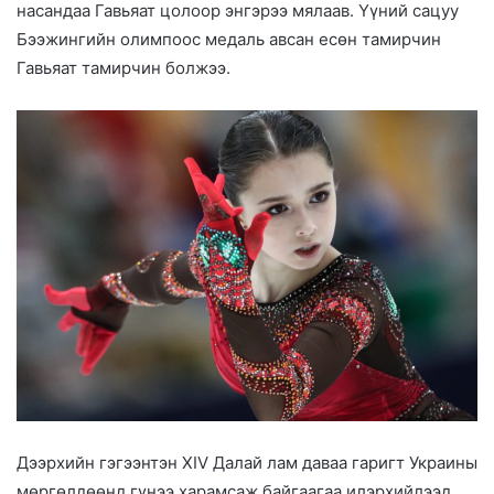
насандаа Гавьяат цолоор энгэрээ мялаав. Үүний сацуу
Бээжингийн олимпоос медаль авсан есөн тамирчин
Гавьяат тамирчин болжээ.
Дээрхийн гэгээнтэн XIV Далай лам даваа гаригт Украины
мөргөлдөөнд гүнээ харамсаж байгаагаа илэрхийлээд,