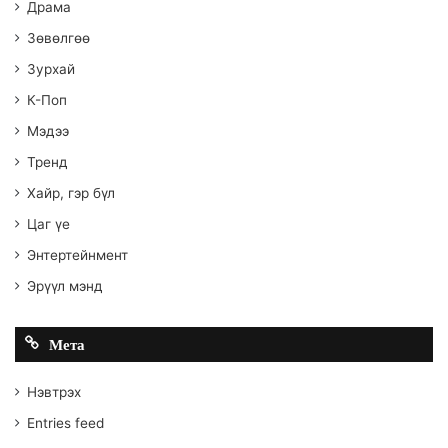
Драма
Зөвөлгөө
Зурхай
К-Поп
Мэдээ
Тренд
Хайр, гэр бүл
Цаг үе
Энтертейнмент
Эрүүл мэнд
Мета
Нэвтрэх
Entries feed