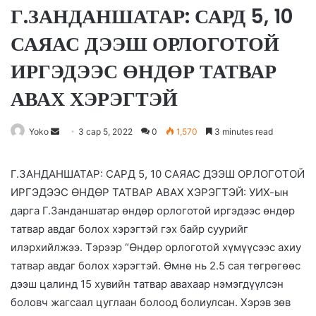
Г.ЗАНДАНШАТАР: САРД 5, 10
САЯАС ДЭЭШ ОРЛОГОТОЙ
ИРГЭДЭЭС ӨНДӨР ТАТВАР
АВАХ ХЭРЭГТЭЙ
Yoko
S
3 сар 5, 2022
0
1,570
3 minutes read
e
n
Г.ЗАНДАНШАТАР: САРД 5, 10 САЯАС ДЭЭШ ОРЛОГОТОЙ
d
ИРГЭДЭЭС ӨНДӨР ТАТВАР АВАХ ХЭРЭГТЭЙ: УИХ-ын
a
дарга Г.Занданшатар өндөр орлоготой иргэдээс өндөр
n
татвар авдаг болох хэрэгтэй гэх байр суурийг
e
илэрхийлжээ. Тэрээр “Өндөр орлоготой хүмүүсээс ахиу
m
татвар авдаг болох хэрэгтэй. Өмнө нь 2.5 сая төгрөгөөс
a
дээш цалинд 15 хувийн татвар авахаар нэмэгдүүлсэн
i
боловч жагсаал цуглаан болоод болиулсан. Хэрэв зөв
l