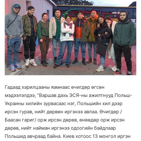
Гадаад харилцааны яамнаас өчигдөр өгсөн
мэдээлэлдээ, “Варшав дахь ЭСЯ-ны ажилтнууд Польш-
Украины хилийн зурвасаас нэг, Польшийн хил дээр
ирсэн гурав, нийт дөрвөн иргэнээ авлаа. Өчигдөр /
Баасан гариг/ орж ирсэн дөрөв, өнөөдөр орж ирсэн
дөрөв, нийт найман иргэнээ одоогийн байдлаар
Польшид авчраад байна. Киев хотоос 13 монгол иргэн