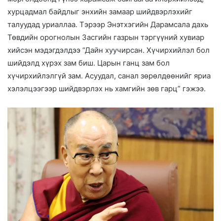
хурцадмал байдлыг энхийн замаар шийдвэрлэхийг
талуудад уриаллаа. Тэрээр Энэтхэгийн Дарамсала дахь
Төвдийн орогнолын Засгийн газрын тэргүүний хувиар
хийсэн мэдэгдэлдээ “Дайн хуучирсан. Xүчирхийлэл бол
шийдэлд хүрэх зам биш. Царын ганц зам бол
хүчирхийлэлгүй зам. Асуудал, санал зөрөлдөөнийг яриа
хэлэлцээгээр шийдвэрлэх нь хамгийн зөв гарц” гэжээ.