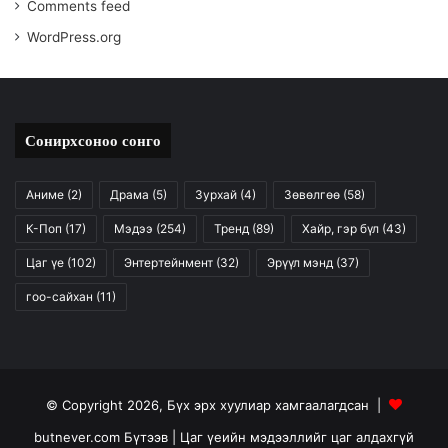
Comments feed
WordPress.org
Сонирхсоноо сонго
Аниме
(2)
Драма
(5)
Зурхай
(4)
Зөвөлгөө
(58)
К-Поп
(17)
Мэдээ
(254)
Тренд
(89)
Хайр, гэр бүл
(43)
Цаг үе
(102)
Энтертейнмент
(32)
Эрүүл мэнд
(37)
гоо-сайхан
(11)
© Copyright 2026, Бүх эрх хуулиар хамгаалагдсан |
butnever.com Бүтээв
| Цаг үеийн мэдээллийг цаг алдахгүй