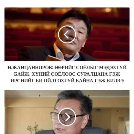
y
o
u
r
E
m
a
i
l
a
d
Н.ЖАНЦАННОРОВ: ӨӨРИЙГ СОЁЛЫГ МЭДЭХГҮЙ
d
БАЙЖ, ХҮНИЙ СОЁЛООС СУРАЛЦАНА ГЭЖ
r
ИРСНИЙГ БИ ОЙЛГОХГҮЙ БАЙНА ГЭЖ БИЛЭЭ
e
s
s