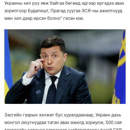
Украины хил рүү явж байгаа бөгөөд эдгээр иргэдээ авах
зорилгоор Будапешт, Прагад суугаа ЭСЯ-ны ажилтнууд
мөн хил дээр ирсэн болно” гэсэн юм.
Засгийн газрын ээлжит бус хуралдаанаар, Украин дахь
монгол оюутнуудаа татан авах ажилд зориулж, 500 сая
төгрөгийн хөрөнгө гаргахаар шийдвэрлэсэн тухай ГХЯ-