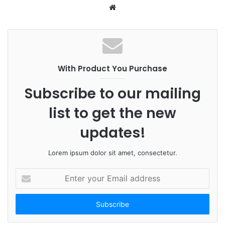
W
e
b
s
i
With Product You Purchase
t
e
Subscribe to our mailing
list to get the new
updates!
Lorem ipsum dolor sit amet, consectetur.
E
n
t
e
r