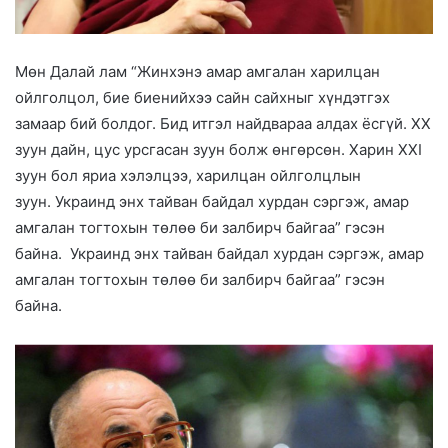
Мөн Далай лам “Жинхэнэ амар амгалан харилцан
ойлголцол, бие биенийхээ сайн сайхныг хүндэтгэх
замаар бий болдог. Бид итгэл найдвараа алдах ёсгүй. XX
зуун дайн, цус урсгасан зуун болж өнгөрсөн. Харин XXI
зуун бол яриа хэлэлцээ, харилцан ойлголцлын
зуун. Украинд энх тайван байдал хурдан сэргэж, амар
амгалан тогтохын төлөө би залбирч байгаа” гэсэн
байна. Украинд энх тайван байдал хурдан сэргэж, амар
амгалан тогтохын төлөө би залбирч байгаа” гэсэн
байна.