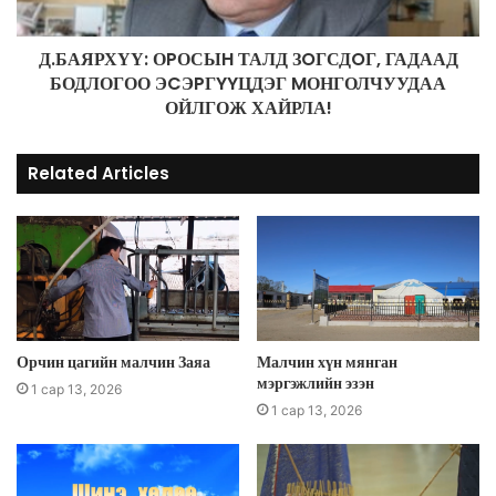
Д.БАЯРХҮҮ: ОPОСЫH ТАЛД ЗOГСДOГ, ГАДААД
БОДЛОГОО ЭCЭPГYYЦДЭГ MОНГОЛЧУУДАА
ОЙЛГОЖ ХАЙРЛА!
Related Articles
Орчин цагийн малчин Заяа
Малчин хүн мянган
мэргэжлийн эзэн
1 сар 13, 2026
1 сар 13, 2026