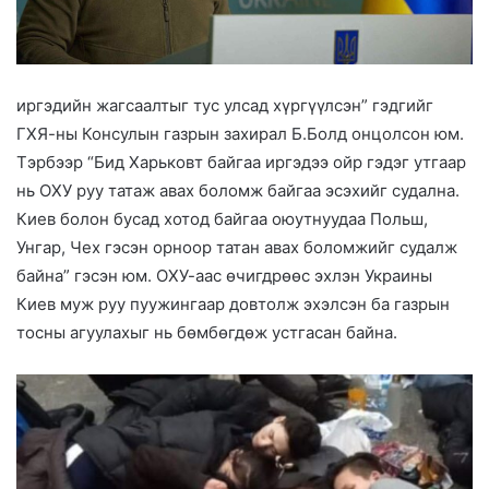
иргэдийн жагсаалтыг тус улсад хүргүүлсэн” гэдгийг
ГХЯ-ны Консулын газрын захирал Б.Болд онцолсон юм.
Тэрбээр “Бид Харьковт байгаа иргэдээ ойр гэдэг утгаар
нь ОХУ руу татаж авах боломж байгаа эсэхийг судална.
Киев болон бусад хотод байгаа оюутнуудаа Польш,
Унгар, Чех гэсэн орноор татан авах боломжийг судалж
байна” гэсэн юм. ОХУ-аас өчигдрөөс эхлэн Украины
Киев муж руу пуужингаар довтолж эхэлсэн ба газрын
тосны агуулахыг нь бөмбөгдөж устгасан байна.