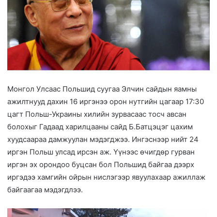
Монгол Улсаас Польшид суугаа Элчин сайдын яамны
ажилтнууд дахин 16 иргэнээ орон нутгийн цагаар 17:30
цагт Польш-Украины хилийн зурвасаас тосч авсан
болохыг Гадаад харилцааны сайд Б.Батцэцэг цахим
хуудсаараа дамжуулан мэдэгджээ. Ингэснээр нийт 24
иргэн Польш улсад ирсэн аж. Үүнээс өчигдөр гурван
иргэн эх орондоо буцсан бол Польшид байгаа дээрх
иргэдээ хамгийн ойрын нислэгээр явуулахаар ажиллаж
байгаагаа мэдэгдлээ.