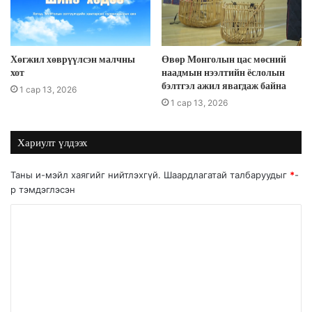
Хөгжил хөврүүлсэн малчны
Өвөр Монголын цас мөсний
хот
наадмын нээлтийн ёслолын
бэлтгэл ажил явагдаж байна
1 сар 13, 2026
1 сар 13, 2026
Хариулт үлдээх
Таны и-мэйл хаягийг нийтлэхгүй.
Шаардлагатай талбаруудыг
*
-
р тэмдэглэсэн