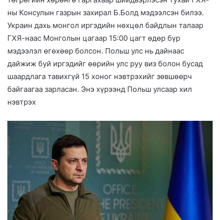
ны Консулын газрын захирал Б.Болд мэдээлсэн билээ.
Украин дахь монгол иргэдийн нөхцөл байдлын талаар
ГХЯ-наас Монголын цагаар 15:00 цагт өдөр бүр
мэдээлэл өгөхөөр болсон. Польш улс нь дайнаас
дайжиж буй иргэдийг өөрийн улс руу виз болон бусад
шаардлага тавихгүй 15 хоног нэвтрэхийг зөвшөөрч
байгаагаа зарласан. Энэ хүрээнд Польш улсаар хил
нэвтрэх