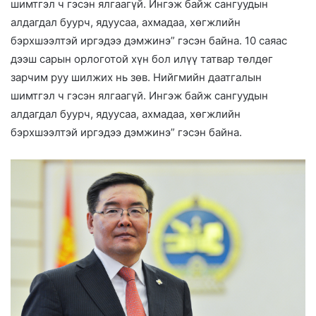
шимтгэл ч гэсэн ялгаагүй. Ингэж байж сангуудын
алдагдал буурч, ядуусаа, ахмадаа, хөгжлийн
бэрхшээлтэй иргэдээ дэмжинэ” гэсэн байна. 10 саяас
дээш сарын орлоготой хүн бол илүү татвар төлдөг
зарчим руу шилжих нь зөв. Нийгмийн даатгалын
шимтгэл ч гэсэн ялгаагүй. Ингэж байж сангуудын
алдагдал буурч, ядуусаа, ахмадаа, хөгжлийн
бэрхшээлтэй иргэдээ дэмжинэ” гэсэн байна.