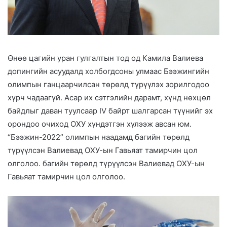
Өнөө цагийн уран гулгалтын тод од Камила Валиева
допингийн асуудалд холбогдсоны улмаас Бээжингийн
олимпын ганцаарчилсан төрөлд түрүүлэх зорилгодоо
хүрч чадаагүй. Асар их сэтгэлийн дарамт, хүнд нөхцөл
байдлыг даван туулсаар IV байрт шалгарсан түүнийг эх
орондоо очиход ОХУ хүндэтгэн хүлээж авсан юм.
“Бээжин-2022” олимпын наадамд багийн төрөлд
түрүүлсэн Валиевад ОХУ-ын Гавьяат тамирчин цол
олголоо. багийн төрөлд түрүүлсэн Валиевад ОХУ-ын
Гавьяат тамирчин цол олголоо.