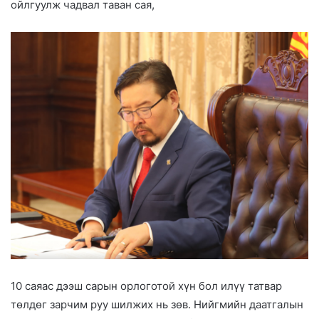
ойлгуулж чадвал таван сая,
10 саяас дээш сарын орлоготой хүн бол илүү татвар
төлдөг зарчим руу шилжих нь зөв. Нийгмийн даатгалын