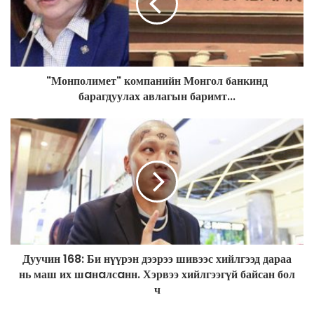
a
i
l
a
d
"Монполимет" компанийн Монгол банкинд
d
барагдуулах авлагын баримт...
r
e
s
s
Дуучин 168: Би нүүрэн дээрээ шивээс хийлгээд дараа
нь маш их шaнaлсaнн. Хэрвээ хийлгээгүй байсан бол
ч