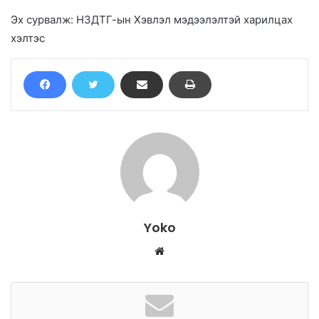
Эх сурвалж: НЗДТГ-ын Хэвлэл мэдээлэлтэй харилцах
хэлтэс
Yoko
W
e
b
s