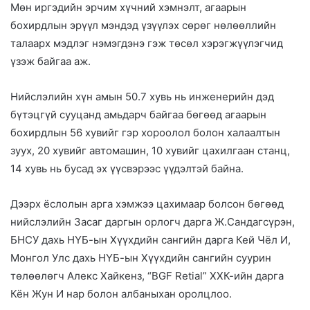
Мөн иргэдийн эрчим хүчний хэмнэлт, агаарын
бохирдлын эрүүл мэндэд үзүүлэх сөрөг нөлөөллийн
талаарх мэдлэг нэмэгдэнэ гэж төсөл хэрэгжүүлэгчид
үзэж байгаа аж.
Нийслэлийн хүн амын 50.7 хувь нь инженерийн дэд
бүтэцгүй сууцанд амьдарч байгаа бөгөөд агаарын
бохирдлын 56 хувийг гэр хороолол болон халаалтын
зуух, 20 хувийг автомашин, 10 хувийг цахилгаан станц,
14 хувь нь бусад эх үүсвэрээс үүдэлтэй байна.
Дээрх ёслолын арга хэмжээ цахимаар болсон бөгөөд
нийслэлийн Засаг даргын орлогч дарга Ж.Сандагсүрэн,
БНСУ дахь НҮБ-ын Хүүхдийн сангийн дарга Кей Чёл И,
Монгол Улс дахь НҮБ-ын Хүүхдийн сангийн суурин
төлөөлөгч Алекс Хайкенз, “BGF Retial” ХХК-ийн дарга
Кён Жун И нар болон албаныхан оролцлоо.