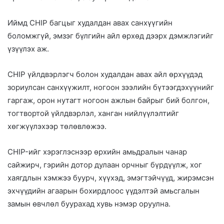
Иймд CHIP багцыг худалдан авах санхүүгийн
боломжгүй, эмзэг бүлгийн айл өрхөд дээрх дэмжлэгийг
үзүүлэх аж.
CHIP үйлдвэрлэгч болон худалдан авах айл өрхүүдэд
зориулсан санхүүжилт, ногоон зээлийн бүтээгдэхүүнийг
гаргаж, орон нутагт ногоон ажлын байрыг бий болгон,
тогтвортой үйлдвэрлэл, ханган нийлүүлэлтийг
хөгжүүлэхээр төлөвлөжээ.
CHIP-ийг хэрэглэснээр өрхийн амьдралын чанар
сайжирч, гэрийн дотор дулаан орчныг бүрдүүлж, хог
хаягдлын хэмжээ буурч, хүүхэд, эмэгтэйчүүд, жирэмсэн
эхчүүдийн агаарын бохирдлоос үүдэлтэй амьсгалын
замын өвчлөл буурахад хувь нэмэр оруулна.