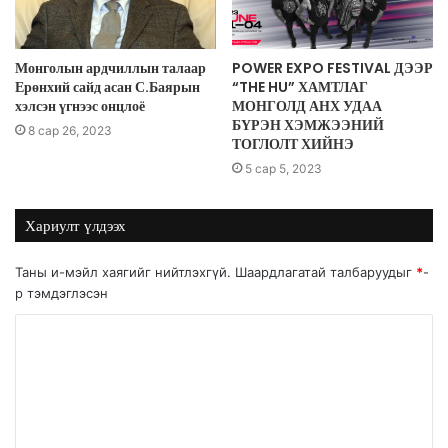
Монголын ардчиллын талаар
POWER EXPO FESTIVAL ДЭЭР
Ерөнхий сайд асан С.Баярын
“THE HU” ХАМТЛАГ
хэлсэн үгнээс онцлоё
МОНГОЛД АНХ УДАА
БҮРЭН ХЭМЖЭЭНИЙ
8 сар 26, 2023
ТОГЛОЛТ ХИЙНЭ
5 сар 5, 2023
Хариулт үлдээх
Таны и-мэйл хаягийг нийтлэхгүй.
Шаардлагатай талбаруудыг
*
-
р тэмдэглэсэн