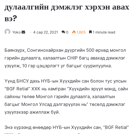
дулаалгийн дэмжлэг хэрхэн авах
вэ?
Yoko
S
4 сар 22, 2021
0
1,605
1 minute read
e
n
Баянзүрх, Сонгинохайрхан дүүргийн 500 өрхөд монгол
d
гэрийн дулаалга, халаалтын CHIP багц авахад дэмжлэг
a
үзүүлж, 10 гэр цэцэрлэгт уг багцыг суурилуулна.
n
e
Үүнд БНСУ дахь НҮБ-ын Хүүхдийн сан болон тус улсын
m
“BGF Retial” ХХК нь хамтран “Хүүхдийн эрүүл мэнд, сайн
a
сайхны төлөө Монгол гэрийн дулаалга, халаалтын
i
багцыг Монгол Улсад дэлгэрүүлэх нь” төсөлд дэмжлэг
l
үзүүлэхээр ажиллаж буй.
Энэ хүрээнд өнөөдөр НҮБ-ын Хүүхдийн сан, “BGF Retial”