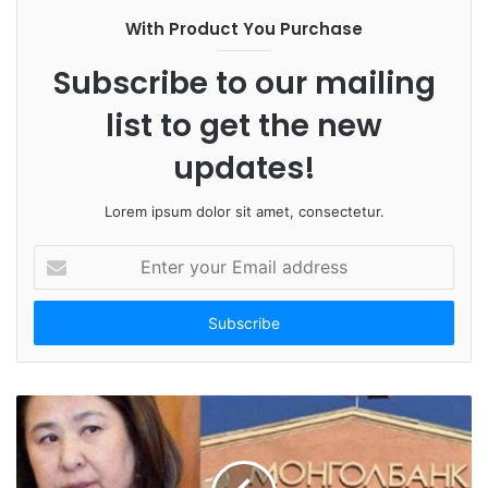
i
With Product You Purchase
t
e
Subscribe to our mailing
list to get the new
updates!
Lorem ipsum dolor sit amet, consectetur.
E
n
t
e
r
y
o
u
r
E
m