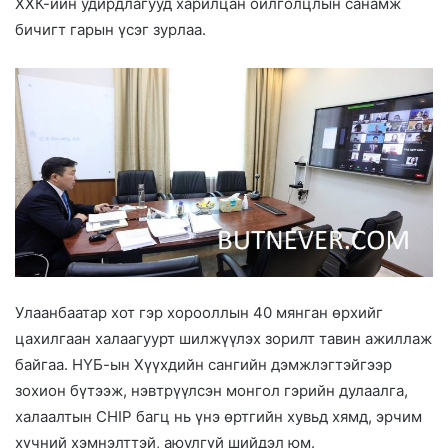
ХХК-ийн удирдлагууд харилцан ойлголцлын санамж
бичигт гарын үсэг зурлаа.
Улаанбаатар хот гэр хорооллын 40 мянган өрхийг
цахилгаан халаагуурт шилжүүлэх зорилт тавин ажиллаж
байгаа. НҮБ-ын Хүүхдийн сангийн дэмжлэгтэйгээр
зохион бүтээж, нэвтрүүлсэн монгол гэрийн дулаалга,
халаалтын CHIP багц нь үнэ өртгийн хувьд хямд, эрчим
хүчний хэмнэлттэй, аюулгүй шийдэл юм.