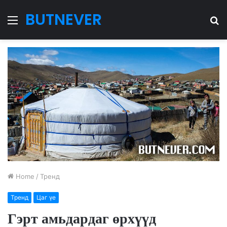
BUTNEVER
Menu
S
fo
Home
/
Тренд
Тренд
Цаг үе
Гэрт амьдардаг өрхүүд