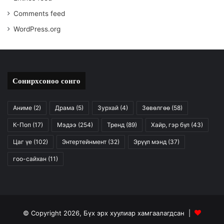
Comments feed
WordPress.org
Сонирхсоноо сонго
Аниме
(2)
Драма
(5)
Зурхай
(4)
Зөвөлгөө
(58)
К-Поп
(17)
Мэдээ
(254)
Тренд
(89)
Хайр, гэр бүл
(43)
Цаг үе
(102)
Энтертейнмент
(32)
Эрүүл мэнд
(37)
гоо-сайхан
(11)
© Copyright 2026, Бүх эрх хуулиар хамгаалагдсан |