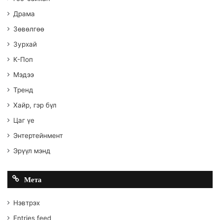
Драма
Зөвөлгөө
Зурхай
К-Поп
Мэдээ
Тренд
Хайр, гэр бүл
Цаг үе
Энтертейнмент
Эрүүл мэнд
Мета
Нэвтрэх
Entries feed