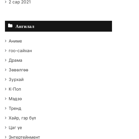
2 сар 2021
Ангилал
Аниме
гоо-сайхан
Драма
Зөвөлгөө
Зурхай
К-Поп
Мэдээ
Тренд
Хайр, гэр бүл
Цаг үе
Энтертейнмент