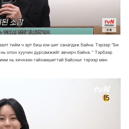
авалт тийм ч эрт биш юм шиг санагдаж байна. Тэрээр “Би
 нь олон хуучин дурсамжийг авчирч байна. ” Тэрбээр
хими нь хичнээн гайхамшигтай байсныг тэрээр мөн