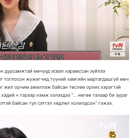
н дурсамжтай мөчүүд эсвэл харамссан зүйлээ
амт тоглосон жүжигчид түүний хамгийн мартагдашгүй мөч
раг жил орчим ажиллаж байсан төслөө орхих хэрэгтэй
хэдий ч тэрээр нэмж хэлэхдээ “… нөгөө талаар би зураг
лтэй байсан тул сэтгэл хөдлөл холилдсон” гэжээ.