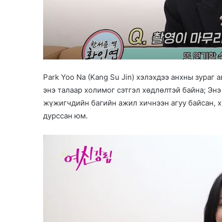
Park Yoo Na (Kang Su Jin) хэлэхдээ анхны зураг 
энэ талаар холимог сэтгэл хөдлөлтэй байна; Энэ
жүжигчдийн багийн ажил хичнээн агуу байсан, 
дурссан юм.