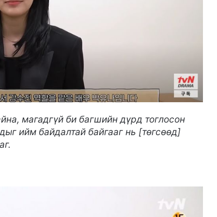
йна, магадгүй би багшийн дүрд тоглосон
дыг ийм байдалтай байгааг нь [төгсөөд]
аг.