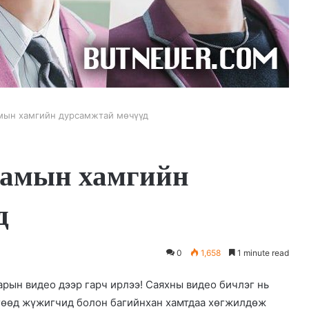
мын хамгийн дурсамжтай мөчүүд
рамын хамгийн
д
0
1,658
1 minute read
рын видео дээр гарч ирлээ! Саяхны видео бичлэг нь
өгөөд жүжигчид болон багийнхан хамтдаа хөгжилдөж