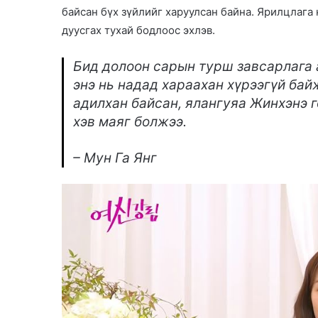
a
байсан бүх зүйлийг харуулсан байна. Ярилцлага 
n
дуусгах тухай бодлоос эхлэв.
e
m
Бид долоон сарын турш завсарлага а
a
энэ нь надад хараахан хүрээгүй бай
i
адилхан байсан, ялангуяа Жинхэнэ г
l
хэв маяг болжээ.
– Мун Га Янг