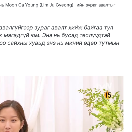
нь Moon Ga Young (Lim Ju Gyeong) -ийн зураг авалтыг
валгүйгээр зураг авалт хийж байгаа тул
ж магадгүй юм. Энэ нь бусад төслүүдтэй
оо сайхны хувьд энэ нь миний өдөр тутмын