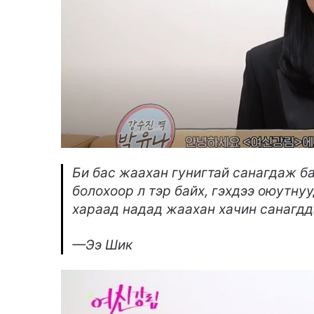
Би бас жаахан гунигтай санагдаж ба
болохоор л тэр байх, гэхдээ оюутнуу
хараад надад жаахан хачин санагдд
—Ээ Шик