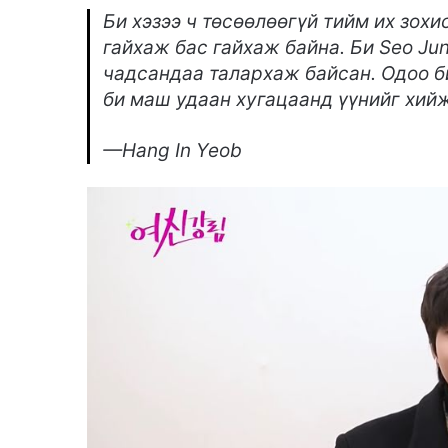
Би хэзээ ч төсөөлөөгүй тийм их зохи
гайхаж бас гайхаж байна. Би Seo Ju
чадсандаа талархаж байсан. Одоо би
би маш удаан хугацаанд үүнийг хий
—Hang In Yeob