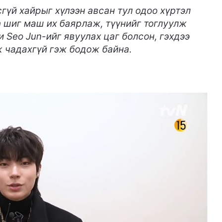
сгүй хайрыг хүлээн авсан тул одоо хүртэл
n шиг маш их баярлаж, түүнийг тоглуулж
 Seo Jun-ийг явуулах цаг болсон, гэхдээ
ж чадахгүй гэж бодож байна.