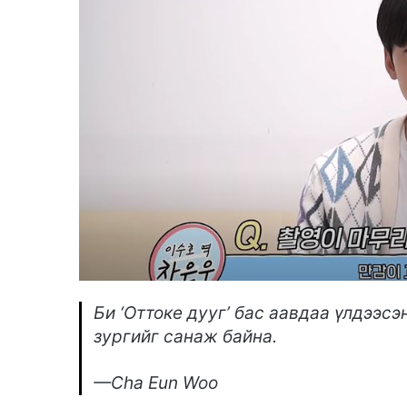
Би ‘Оттоке дууг’ бас аавдаа үлдээсэ
зургийг санаж байна.
—Cha Eun Woo