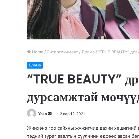
Home
/
Энтертейнмент
/
Драма
/
“TRUE BEAUTY” дра
Драма
“TRUE BEAUTY” д
дурсамжтай мөчүү
Yoko
S
2 сар 12, 2021
e
Жинхэнэ гоо сайхны жүжигчид дахин хөшигний а
n
тэдний зураг авалтын сүүлчийн өдрөөс авсан б
d