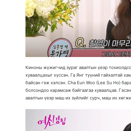
Киноны жүжигчид зураг авалтын үеэр тохиолдсо
хуваалцахыг хүссэн. Га Янг түүний гайхалтай х
байсан гэж хэлсэн. Cha Eun Woo (Lee Su Ho) ба
болсондоо харамсаж байгаагаа хуваалцав. Гэсэн 
авалтын үеэр маш их зүйлийг сурч, маш их хөгжи