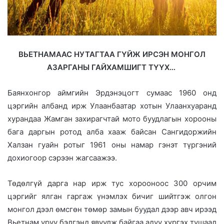
ВЬЕТНАМААС НУТАГТАА ГҮЙЖ ИРСЭН МОНГОЛ
АЗАPГАHЫ ГАЙХАМШИГТ ТҮҮХ…
Баянхонгор аймгийн Эрдэнэцогт сумаас 1960 онд
цэргийн албанд ирж Улаанбаатар хотын Улаанхуаранд
хурандаа Жамган захирагчтай мото буудлагын хорооны
бага даргын ротод алба хааж байсан Сангидоржийн
Халзан гуайн ротыг 1961 оны намар гэнэт түргэний
дохиогоор сэрээн жагсаажээ.
Төдөлгүй дарга нар ирж тус хорооноос 300 орчим
цэргийг ялган гаргаж үнэмлэх бичиг шийтгэж олгон
монгол дээл өмсгөн төмөр замын буудал дээр авч ирээд
Вьетнам уруу бэлгэнд явуулж байгаа адуу хүргэх тушаал