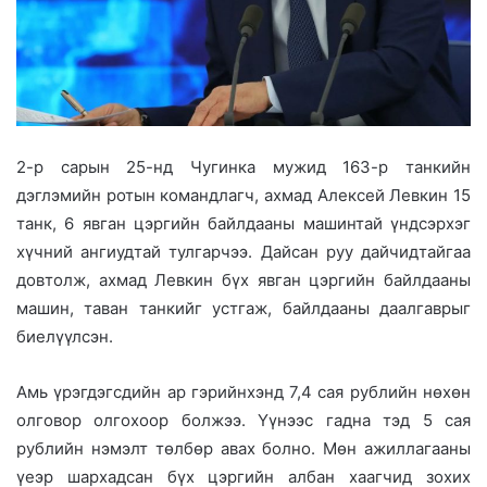
2-р сарын 25-нд Чугинка мужид 163-р танкийн
дэглэмийн ротын командлагч, ахмад Алексей Левкин 15
танк, 6 явган цэргийн байлдааны машинтай үндсэрхэг
хүчний ангиудтай тулгарчээ. Дайсан руу дайчидтайгаа
довтолж, ахмад Левкин бүх явган цэргийн байлдааны
машин, таван танкийг устгаж, байлдааны даалгаврыг
биелүүлсэн.
Амь үрэгдэгсдийн ар гэрийнхэнд 7,4 сая рублийн нөхөн
олговор олгохоор болжээ. Үүнээс гадна тэд 5 сая
рублийн нэмэлт төлбөр авах болно. Мөн ажиллагааны
үеэр шархадсан бүх цэргийн албан хаагчид зохих