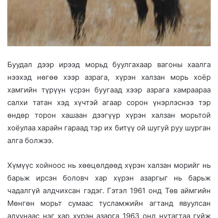
Буудал дээр ирээд морьд буулгахаар вагоны хаалга
нээхэд нөгөө хээр азрага, хүрэн халзан морь хоёр
хамгийн түрүүн үсрэн буугаад хээр азрага хамраараа
салхи татан хэд хүчтэй агаар сорон үнэрлэснээ тэр
өндөр торон хашаан дээгүүр хүрэн халзан морьтой
хоёулаа харайн гараад тэр их битүү ой шугуй руу шурган
алга болжээ.
Хүмүүс хойноос нь хөөцөлдөөд хүрэн халзан морийг нь
барьж ирсэн боловч хар хүрэн азаргыг нь барьж
чадалгүй алдчихсан гэдэг. Гэтэл 1961 онд Төв аймгийн
Мөнгөн морьт сумаас тусламжийн агтанд явуулсан
адуунаас нэг хар хүрэн азарга 1963 онд нутагтаа гүйж