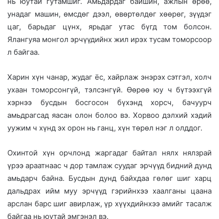
нь юутай гутамшиг. Амьдардаг байшин, ажлын өрөө,
унадаг машин, өмсдөг дээл, өвөртөлдөг хөөрөг, зүүдэг
цаг, барьдаг цүнх, ярьдаг утас бүгд том болсон.
Ялангуяа монгол эрчүүдийнх жил ирэх тусам томорсоор
л байгаа.
Харин хүн чанар, жудаг ёс, хайрлаж энэрэх сэтгэл, холч
ухаан томорсонгүй, тэлсэнгүй. Өөрөө юу ч бүтээхгүй
хэрнээ бусдын босгосон бүхэнд хорсч, бачуурч
амьдрагсад яасан олон болоо вэ. Хорвоо дэлхий хэдий
уужим ч хүнд эх орон нь ганц, хүн төрөл нэг л олддог.
Охинтой хүн орчлонд жаргадаг байтал нялх нялзрай
үрээ араатнаас ч дор тамлаж суудаг эрчүүд бидний дунд
амьдарч байна. Бусдын дунд байхдаа гөлөг шиг харц
дальдрах ийм муу эрчүүд гэрийнхээ хаалганы цаана
арслан барс шиг авирлаж, үр хүүхдийнхээ амийг тасалж
байгаа нь юутай эмгэнэл вэ.