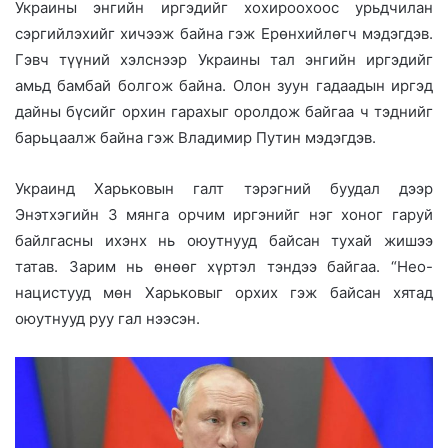
Украины энгийн иргэдийг хохироохоос урьдчилан
сэргийлэхийг хичээж байна гэж Ерөнхийлөгч мэдэгдэв.
Гэвч түүний хэлснээр Украины тал энгийн иргэдийг
амьд бамбай болгож байна. Олон зуун гадаадын иргэд
дайны бүсийг орхин гарахыг оролдож байгаа ч тэднийг
барьцаалж байна гэж Владимир Путин мэдэгдэв.
Украинд Харьковын галт тэрэгний буудал дээр
Энэтхэгийн 3 мянга орчим иргэнийг нэг хоног гаруй
байлгасны ихэнх нь оюутнууд байсан тухай жишээ
татав. Зарим нь өнөөг хүртэл тэндээ байгаа. “Нео-
нацистууд мөн Харьковыг орхих гэж байсан хятад
оюутнууд руу гал нээсэн.