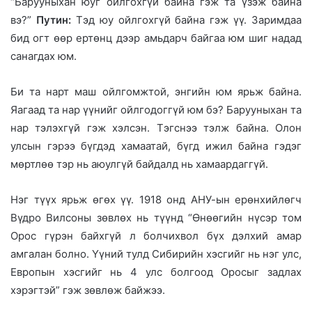
“Барууныхан юуг ойлгохгүй байна гэж та үзэж байна
вэ?”
Путин:
Тэд юу ойлгохгүй байна гэж үү. Заримдаа
бид огт өөр ертөнц дээр амьдарч байгаа юм шиг надад
санагдах юм.
Би та нарт маш ойлгомжтой, энгийн юм ярьж байна.
Яагаад та нар үүнийг ойлгодоггүй юм бэ? Барууныхан та
нар тэлэхгүй гэж хэлсэн. Тэгснээ тэлж байна. Олон
улсын гэрээ бүгдэд хамаатай, бүгд ижил байна гэдэг
мөртлөө тэр нь аюулгүй байдалд нь хамаардаггүй.
Нэг түүх ярьж өгөх үү. 1918 онд АНУ-ын ерөнхийлөгч
Вүдро Вилсоны зөвлөх нь түүнд “Өнөөгийн нүсэр том
Орос гүрэн байхгүй л болчихвол бүх дэлхий амар
амгалан болно. Үүний тулд Сибирийн хэсгийг нь нэг улс,
Европын хэсгийг нь 4 улс болгоод Оросыг задлах
хэрэгтэй” гэж зөвлөж байжээ.