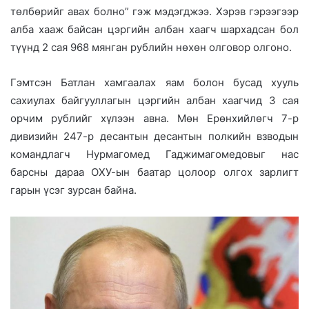
төлбөрийг авах болно” гэж мэдэгджээ. Хэрэв гэрээгээр
алба хааж байсан цэргийн албан хаагч шархадсан бол
түүнд 2 сая 968 мянган рублийн нөхөн олговор олгоно.
Гэмтсэн Батлан хамгаалах яам болон бусад хууль
сахиулах байгууллагын цэргийн албан хаагчид 3 сая
орчим рублийг хүлээн авна. Мөн Ерөнхийлөгч 7-р
дивизийн 247-р десантын десантын полкийн взводын
командлагч Нурмагомед Гаджимагомедовыг нас
барсны дараа ОХУ-ын баатар цолоор олгох зарлигт
гарын үсэг зурсан байна.