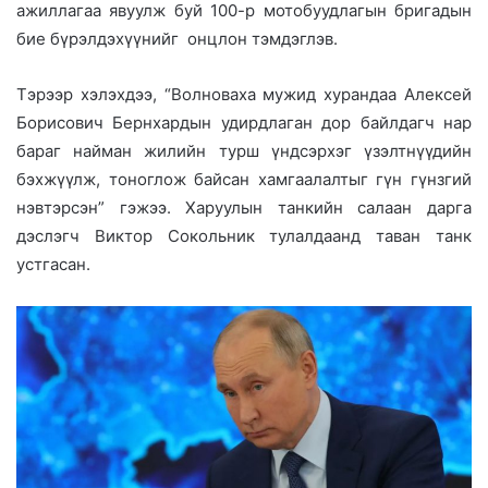
ажиллагаа явуулж буй 100-р мотобуудлагын бригадын
бие бүрэлдэхүүнийг онцлон тэмдэглэв.
Тэрээр хэлэхдээ, “Волноваха мужид хурандаа Алексей
Борисович Бернхардын удирдлаган дор байлдагч нар
бараг найман жилийн турш үндсэрхэг үзэлтнүүдийн
бэхжүүлж, тоноглож байсан хамгаалалтыг гүн гүнзгий
нэвтэрсэн” гэжээ. Харуулын танкийн салаан дарга
дэслэгч Виктор Сокольник тулалдаанд таван танк
устгасан.