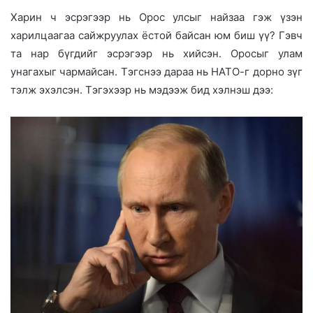
Харин ч эсрэгээр нь Орос улсыг найзаа гэж үзэн
харилцаагаа сайжруулах ёстой байсан юм биш үү? Гэвч
та нар бүгдийг эсрэгээр нь хийсэн. Оросыг улам
унагахыг чармайсан. Тэгснээ дараа нь НАТО-г дорно зүг
тэлж эхэлсэн. Тэгэхээр нь мэдээж бид хэлнэш дээ: