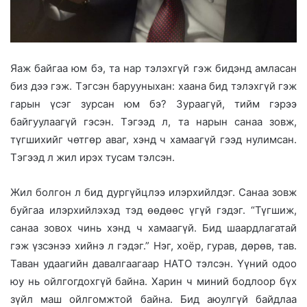
Яаж байгаа юм бэ, та нар тэлэхгүй гэж бидэнд амласан
биз дээ гэж. Тэгсэн барууныхан: хаана бид тэлэхгүй гэж
гарын үсэг зурсан юм бэ? Зураагүй, тийм гэрээ
байгуулаагүй гэсэн. Тэгээд л, та нарын санаа зовж,
түгшихийг чөтгөр аваг, хэнд ч хамаагүй гээд нулимсан.
Тэгээд л жил ирэх тусам тэлсэн.
Жил болгон л бид дургүйцлээ илэрхийлдэг. Санаа зовж
буйгаа илэрхийлэхэд тэд өөдөөс үгүй гэдэг. “Түгшиж,
санаа зовох чинь хэнд ч хамаагүй. Бид шаардлагатай
гэж үзсэнээ хийнэ л гэдэг.” Нэг, хоёр, гурав, дөрөв, тав.
Таван удаагийн давалгаагаар НАТО тэлсэн. Үүний одоо
юу нь ойлгогдохгүй байна. Харин ч миний бодлоор бүх
зүйл маш ойлгомжтой байна. Бид аюулгүй байдлаа