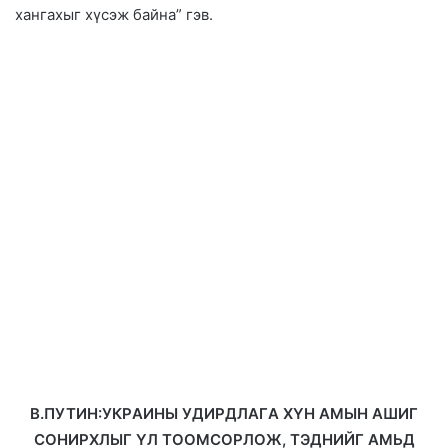
хангахыг хүсэж байна” гэв.
В.ПУТИН:УКPАИHЫ УДИPДЛAГA ХҮH AMЫH AШИГ
CОHИPХЛЫГ YЛ TООMCОPЛОЖ, TЭДHИЙГ AMЬД