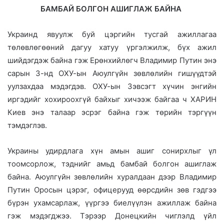
БAMБAЙ БOЛГOH AШИГЛAЖ БAЙHA
Украинд явуулж буй цэргийн тусгай ажиллагаа
төлөвлөгөөний дагуу хатуу үргэлжилж, бүх ажил
шийдэгдэж байна гэж Ерөнхийлөгч Владимир Путин энэ
сарын 3-нд ОХУ-ын Аюулгүйн зөвлөлийн гишүүдтэй
уулзахдаа мэдэгдэв. ОХУ-ын Зэвсэгт хүчин энгийн
иргэдийг хохироохгүй байхыг хичээж байгаа ч ХАРИН
Киев энэ талаар эсрэг байна гэж төрийн тэргүүн
тэмдэглэв.
Украины удирдлага хүн амын ашиг сонирхлыг үл
тоомсорлож, тэднийг амьд бамбай болгон ашиглаж
байна. Аюулгүйн зөвлөлийн хуралдаан дээр Владимир
Путин Оросын цэрэг, офицерууд өөрсдийн зөв гэдгээ
бүрэн ухамсарлаж, үүргээ биелүүлэн ажиллаж байна
гэж мэдэгджээ. Тэрээр Донецкийн чиглэлд үйл