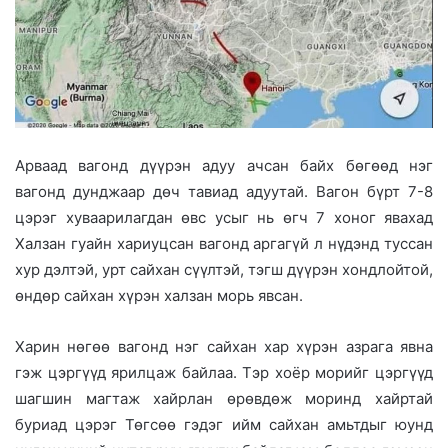
Арваад вагонд дүүрэн адуу ачсан байх бөгөөд нэг
вагонд дунджаар дөч тавиад адуутай. Вагон бүрт 7-8
цэрэг хуваарилагдан өвс усыг нь өгч 7 хоног явахад
Халзан гуайн хариуцсан вагонд аргагүй л нүдэнд туссан
хур дэлтэй, урт сайхан сүүлтэй, тэгш дүүрэн хондлойтой,
өндөр сайхан хүрэн халзан морь явсан.
Харин нөгөө вагонд нэг сайхан хар хүрэн азрага явна
гэж цэргүүд ярилцаж байлаа. Тэр хоёр морийг цэргүүд
шагшин магтаж хайрлан өрөвдөж моринд хайртай
буриад цэрэг Төгсөө гэдэг ийм сайхан амьтдыг юунд