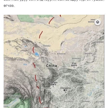
өгчээ.