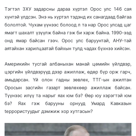
Тэгтэл ЗХУ задарсны дараа хүртэл Орос улс 146 сая
хүнтэй үлдсэн. Энэ нь хүртэл тэдэнд их санагдаад байгаа
бололтой. Чухам үүнээс болоод л та нар Орос улсад цаг
ямагт шахалт үзүүлж байна гэж би харж байна. 1990-ээд
онд ямар байсан гээч. Орос улс баруунтай, АНУ-тай
аятайхан харилцаатай байхын тулд чадах бүхнээ хийсэн.
Америкийн тусгай албаныхан манай цөмийн үйлдвэр,
цэргийн үйлдвэрүүд дээр ажиллаж, өдөр бүр орж гарч,
амьдарсан. Үй олон гадны зөвлөх, ТТГ-ын ажилтан
Оросын засгийн газарт зөвлөхөөр ажиллаж байсан.
Түүнээс илүү та нарыг яах юм бэ? Өөр юу хэрэгтэй юм
бэ? Яах гэж барууны орнууд Умард Кавказын
teppopиcтуудыг дэмжиж хор хутгасын?