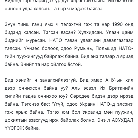
Бидэнд гарт баригдах үр дүн хэрэгтэй байна. Би өмнө нь
өчнөөн удаа хэлсэн. Та нар ч мэдэж байгаа.
Зүүн тийш ганц ямх ч тэлэхгүй гэж та нар 1990 онд
бидэнд хэлсэн. Тэгсэн яасан? Хулхидсан. Улаан цайм
биднийг мурьсан. НАТО таван удаагийн давалгаагаар
тэлсэн. Үүнээс болоод одоо Румынь, Польшид НАТО-
гийн пуужингууд байрлаж байна. Бид энэ талаар л яриад
байна. Энийг та нар ойлгох ёстой.
Бид хэнийг ч заналхийлээгүй. Бид ямар АНУ-ын хил
дээр оччихсон байна уу? Аль эсвэл Их Британийн
хилийн гадна оччихоо юу? Өөрсдөө бидэн дээр ирээд
байна. Тэгснээ бас: ‘Үгүй, одоо Украин НАТО-д элсэнэ’
гэж ярьж байна. Тэгэх юм бол Украинд мөн пуужин,
цохилтын зэвсгүүд ирж байрлах болно. Энэ л АСУУДАЛ
ҮҮСГЭЖ байна.