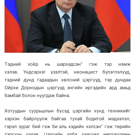
Тэдний хоёр нь шархадсан” гэж тэр нэмж
хэлэв. Үндсэрхэг үзэлтэй, неонацист бүлэглэлүүд,
тэдний дунд гадаадын хөлсний цэргүүд, тэр дундаа
Ойрхи Дорнодын цэргүүд энгийн иргэдийн ард амьд
бамбай болон нуугдаж байна.
Хотуудын суурьшлын бүсэд цэргийн хүнд техникийг
хэрхэн байрлуулж байгаа тухай бодитой мэдээлэл,
гэрэл зураг бий гэж би аль хэдийн хэлсэн” гэж төрийн
тэргүүн хэлэв. Цэргийн алба хаагчид мөргөлдөөн