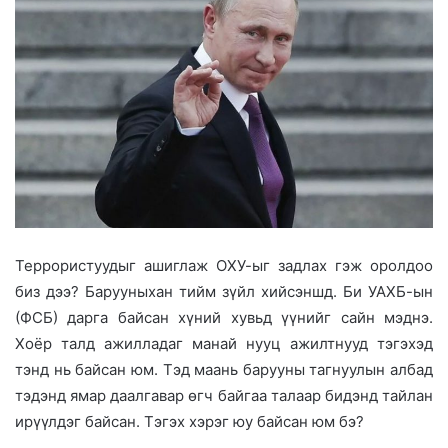
Teppopиcтуудыг ашиглаж ОХУ-ыг задлах гэж оролдоо
биз дээ? Барууныхан тийм зүйл хийсэншд. Би УАХБ-ын
(ФСБ) дарга байсан хүний хувьд үүнийг сайн мэднэ.
Хоёр талд ажилладаг манай нууц ажилтнууд тэгэхэд
тэнд нь байсан юм. Тэд маань барууны тагнуулын албад
тэдэнд ямар даалгавар өгч байгаа талаар бидэнд тайлан
ирүүлдэг байсан. Тэгэх хэрэг юу байсан юм бэ?