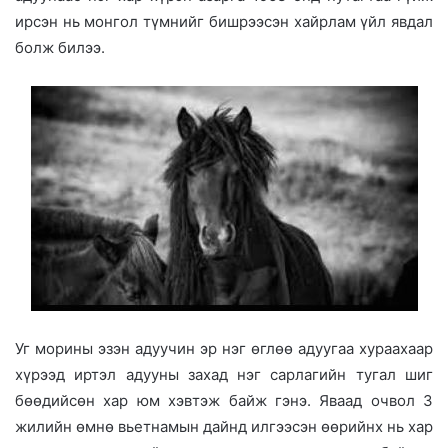
ирсэн нь монгол түмнийг бишрээсэн хайрлам үйл явдал
болж билээ.
Уг морины эзэн адуучин эр нэг өглөө адуугаа хураахаар
хүрээд иртэл адууны захад нэг сарлагийн тугал шиг
бөөдийсөн хар юм хэвтэж байж гэнэ. Яваад очвол 3
жилийн өмнө вьетнамын дайнд илгээсэн өөрийнх нь хар