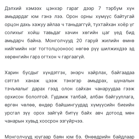
Дэлхий хэмээх цэнхэр гараг дээр 7 тэрбум хүн
амьдардаг юм гэнэ лээ. Орон орны хүмүүс байтугай
орцон дахь хажуу айлаа ч таньдаггүй, тухтайхан хоёр үг
солихыг хойш тавьдаг хачин хөгийн цаг үед бид
амьдарч байна. Монголчууд 20 гаруй жилийн өмнө
нийгмийн нэг тогтолцооноос нөгөө рүү шилжихдээ эд
хөрөнгийн гарз огтхон ч гаргаагүй.
Харин бусдыг хүндэтгэх, энэрч хайрлах, байгаадаа
сэтгэл ханаж цээж тэнэгэр амьдрах, шуналын
тэчъяалыг дарах гээд олон сайхан чанаруудаа гээж
орхисон бололтой. Гудамж талбай, албан байгууллага,
өргөн чөлөө, өндөр байшингуудад хүмүүсийн биеийн
урсгал зүү орох зайгүй битүү байх авч дотоод мөн
чанарын хувьд хоосрон эзгүйрчээ.
Монголчууд юугаар баян юм бэ. Өнөөдрийн байдлаар