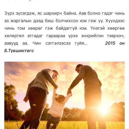
Зүрх зүсэгдэж, яс шархирч байна. Аав болно гэдэг чинь
аз жаргалын дээд биш болчихсон юм гэж үү. Хүүхдээс
чинь том хөөрөг гэж байдаггүй юм. Үнэтэй хөөргөө
хөлөртөл атгадаг гараараа үрээ энхрийлэн тэврээч,
аавууд аа. Чин сэтгэлээсээ гуйя…
2015 он
Б.Түвшинтөгс