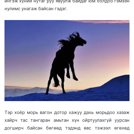
ингэж хүний нутаг руу явуулж байдаг юм болдоо гэмээн
нулимс унагаж байсан гэдэг.
Тэр хоёр морь вагон дотор хажуу дахь морьдоо хазаж
хайрч тас тангаран амьтан хүн ойртуулахгүй уурсан
догширч байсан бөгөөд тэдэнд өвс тэжээл өгөхөд