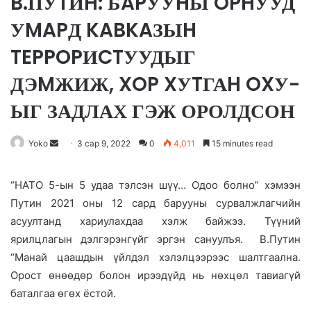
B.ПУTИH: БAPУУHЫ OPHУУД
УMAPД KABKAЗЫH
TEPPOPИCTУУДЫГ
ДЭMЖИЖ, XOP XУTГАH OXУ-
ЫГ ЗАДЛАХ ГЭЖ ОРОЛДСОН
Yoko
S
3 сар 9, 2022
0
4,011
15 minutes read
e
n
“НАТО 5-ын 5 удаа тэлсэн шүү… Одоо болно” хэмээн
d
Путин 2021 оны 12 сард барууны сурвалжлагчийн
a
асуултанд хариулахдаа хэлж байжээ. Түүний
n
ярилцлагын дэлгэрэнгүйг эргэн сануулъя. В.Путин
e
“Манай цаашдын үйлдэл хэлэлцээрээс шалтгаална.
m
Орост өнөөдөр болон ирээдүйд нь нөхцөл тавиагүй
a
баталгаа өгөх ёстой.
i
l