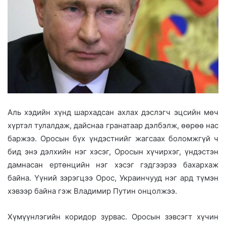
Аль хэдийн хүнд шархадсан ахлах дэслэгч эцсийн мөч
хүртэл тулалдаж, дайснаа гранатаар дэлбэлж, өөрөө нас
баржээ. Оросын бүх үндэстнийг жагсаах боломжгүй ч
бид энэ дэлхийн нэг хэсэг, Оросын хүчирхэг, үндэстэн
дамнасан ертөнцийн нэг хэсэг гэдгээрээ бахархаж
байна. Үүний зэрэгцээ Орос, Украинчууд нэг ард түмэн
хэвээр байна гэж Владимир Путин онцолжээ.
Хүмүүнлэгийн коридор зурвас. Оросын зэвсэгт хүчин