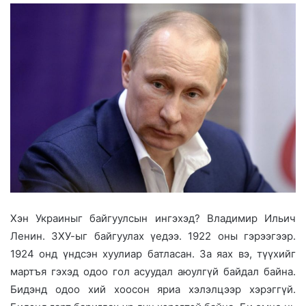
Хэн Украиныг байгуулсын ингэхэд? Владимир Ильич
Ленин. ЗХУ-ыг байгуулах үедээ. 1922 оны гэрээгээр.
1924 онд үндсэн хуулиар батласан. За яах вэ, түүхийг
мартъя гэхэд одоо гол асуудал аюулгүй байдал байна.
Бидэнд одоо хий хоосон яриа хэлэлцээр хэрэггүй.