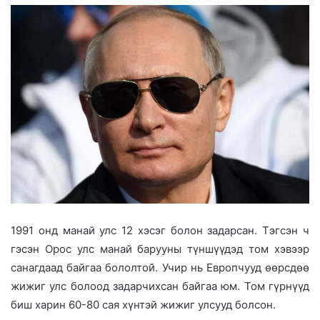
1991 онд манай улс 12 хэсэг болон задарсан. Тэгсэн ч
гэсэн Орос улс манай барууны түншүүдэд том хэвээр
санагдаад байгаа бололтой. Учир нь Европчууд өөрсдөө
жижиг улс болоод задарчихсан байгаа юм. Том гүрнүүд
биш харин 60-80 сая хүнтэй жижиг улсууд болсон.