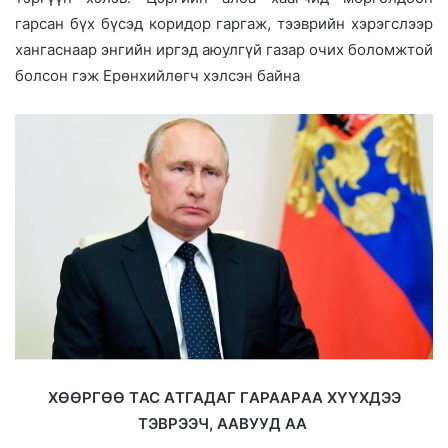
гарсан бүх бүсэд коридор гаргаж, тээврийн хэрэгслээр
хангаснаар энгийн иргэд аюулгүй газар очих боломжтой
болсон гэж Ерөнхийлөгч хэлсэн байна
ХӨӨРГӨӨ TАС АTГАДAГ ГAРААРAA ХҮҮХДЭЭ
ТЭВРЭЭЧ, ААВУУД АА