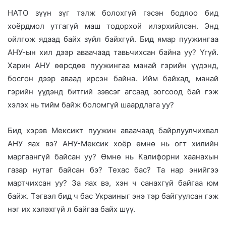
НАТО зүүн зүг тэлж болохгүй гэсэн бодлоо бид
хоёрдмол утгагүй маш тодорхой илэрхийлсэн. Энд
ойлгож ядаад байх зүйл байхгүй. Бид ямар пуужингаа
АНУ-ын хил дээр аваачаад тавьчихсан байна уу? Үгүй.
Харин АНУ өөрсдөө пуужингаа манай гэрийн үүдэнд,
босгон дээр аваад ирсэн байна. Ийм байхад, манай
гэрийн үүдэнд битгий зэвсэг агсаад зогсоод бай гэж
хэлэх нь тийм байж боломгүй шаардлага уу?
Бид хэрэв Мексикт пуужин аваачаад байрлуулчихвал
АНУ яах вэ? АНУ-Мексик хоёр өмнө нь огт хилийн
маргаангүй байсан уу? Өмнө нь Калифорни хаанахын
газар нутаг байсан бэ? Техас бас? Та нар энийгээ
мартчихсан уу? За яах вэ, хэн ч санахгүй байгаа юм
байж. Тэгвэл бид ч бас Украиныг энэ тэр байгуулсан гэж
нэг их хэлэхгүй л байгаа байх шүү.