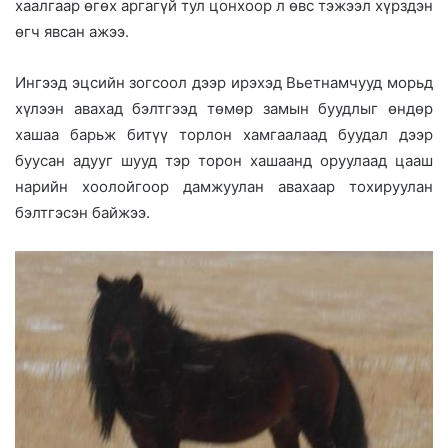
хаалгаар өгөх аргагүй тул цонхоор л өвс тэжээл хүрздэн
өгч явсан ажээ.
Ингээд эцсийн зогсоол дээр ирэхэд Вьетнамчууд морьд
хүлээн авахад бэлтгээд төмөр замын буудлыг өндөр
хашаа барьж битүү торлон хамгаалаад буудал дээр
буусан адууг шууд тэр торон хашаанд оруулаад цааш
нарийн хоолойгоор дамжуулан авахаар тохируулан
бэлтгэсэн байжээ.