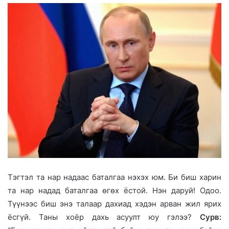
Тэгтэл та нар надаас баталгаа нэхэх юм. Би биш харин
та нар надад баталгаа өгөх ёстой. Нэн даруй! Одоо.
Түүнээс биш энэ талаар дахиад хэдэн арван жил ярих
ёсгүй. Таны хоёр дахь асуулт юу гэлээ?
Сурв: