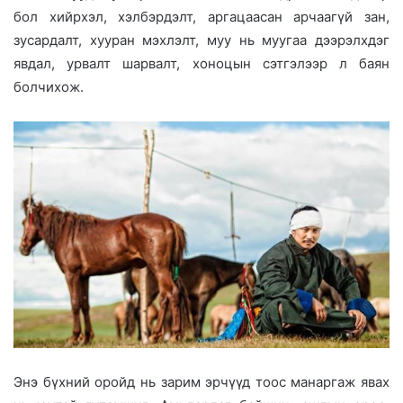
бол хийрхэл, хэлбэрдэлт, аргацаасан арчаагүй зан,
зусардалт, хууран мэхлэлт, муу нь муугаа дээрэлхдэг
явдал, урвалт шарвалт, хоноцын сэтгэлээр л баян
болчихож.
Энэ бүхний оройд нь зарим эрчүүд тоос манаргаж явах