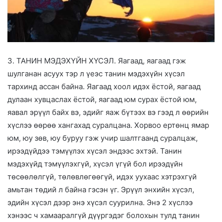
3. ТАНИН МЭДЭХҮЙН ХҮСЭЛ. Яагаад, яагаад гэж
шулганан асуух тэр л үеэс танин мэдэхүйн хүсэл
тархинд ассан байна. Яагаад хоол идэх ёстой, яагаад
дулаан хувцаслах ёстой, яагаад юм сурах ёстой юм,
яавал эрүүл байх вэ, эдийг яаж бүтээх вэ гээд л өөрийн
хүслээ өөрөө хангахад суралцана. Хорвоо ертөнц ямар
юм, юу зөв, юу буруу гэж учир шалтгаанд суралцаж,
ирээдүйдээ тэмүүлэх хүсэл эндээс эхтэй. Танин
мэдэхүйд тэмүүлэхгүй, хүсэл үгүй бол ирээдүйн
төсөөлөлгүй, төлөвлөгөөгүй, идэх уухаас хэтрэхгүй
амьтан төдий л байна гэсэн үг. Эрүүл энхийн хүсэл,
эдийн хүсэл дээр энэ хүсэл суурилна. Энэ 2 хүслээ
хэнээс ч хамааралгүй дүүргэдэг болохын тулд танин