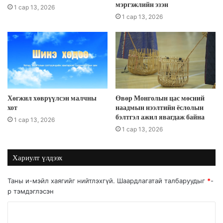
мэргэжлийн эзэн
1 сар 13, 2026
1 сар 13, 2026
Хөгжил хөврүүлсэн малчны
Өвөр Монголын цас мөсний
хот
наадмын нээлтийн ёслолын
бэлтгэл ажил явагдаж байна
1 сар 13, 2026
1 сар 13, 2026
Хариулт үлдээх
Таны и-мэйл хаягийг нийтлэхгүй.
Шаардлагатай талбаруудыг
*
-
р тэмдэглэсэн