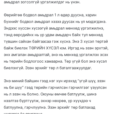
амьдрал зогсолгүй үргэлжилдэг нь үнэн.
Өөрийгөө бодвол амьдрал 1 л өдөр дуусна, харин
бүхнийг бодвол амьдрал хэзээ дуусах нь үл мэдэгдэнэ.
Эндээс хүссэн хүсээгүй амьдрал мөнхөд үргэлжилнэ,
тэнд өөрсдийнх нь үр удам амьдарч байх тул мөнхөд
түвшин сайхан байгаасаа гэж хүснэ. Энэ 3 хүсэл төртэй
байж биелэх ТӨРИЙН ХҮСЭЛ юм. Иргэд нь эзэн эрхтэй,
энх амгалан амьдралтай, энэ нь мөнхөд үргэлжлэх эсэх
нь төрийн бодлогоос хамаарна. Төр үгүй бол энэ хүсэл
биелэхгүй. Эзэн эрхийг төр л баталгаажуулдаг.
Энэ миний байшин гээд нэг хүн ирэхэд “үгүй шүү, эзэн
нь би шүү” гээд төрийн гэрчилсэн гэрчилгээг үзүүлсэн
нь л эзэн нь болно. Оюуны өмчөө батлуулж, шинэ
нээлтээ бүртгүүлж, эхнэр нөхрөө, үр хүүхдээ ч
батлуулна, гэрчлүүлнэ. Эзэн эрхийг төр батлахад
шударга ёс яригдана.