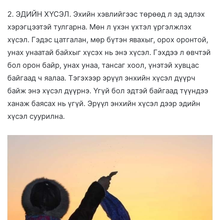
2. ЭДИЙН ХҮСЭЛ. Эхийн хэвлийгээс төрөөд л эд эдлэх
хэрэгцээтэй тулгарна. Мөн л үхэн үхтэл үргэлжлэх
хүсэл. Гэдэс цатгалан, мөр бүтэн явахыг, орох оронтой,
унах унаатай байхыг хүсэх нь энэ хүсэл. Гэхдээ л өвчтэй
бол орон байр, унах унаа, тансаг хоол, үнэтэй хувцас
байгаад ч яалаа. Тэгэхээр эрүүл энхийн хүсэл дүүрч
байж энэ хүсэл дүүрнэ. Үгүй бол эдтэй байгаад түүндээ
ханаж баясах нь үгүй. Эрүүл энхийн хүсэл дээр эдийн
хүсэл суурилна.