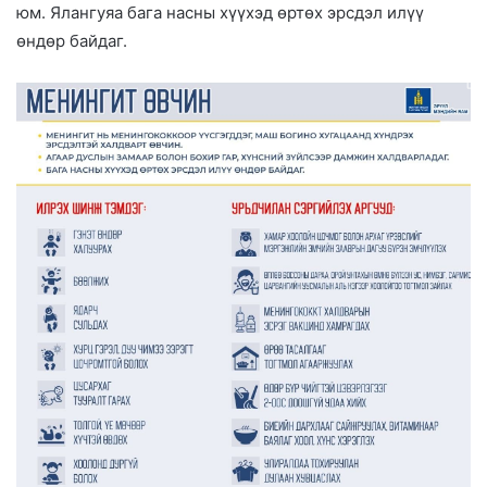
юм. Ялангуяа бага насны хүүхэд өртөх эрсдэл илүү
өндөр байдаг.