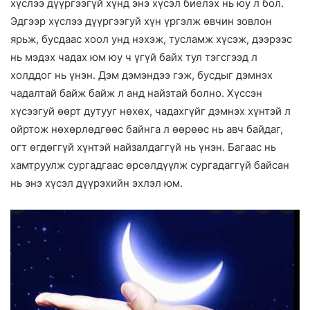
хүслээ дүүргээгүй хүнд энэ хүсэл биелэх нь юу л бол.
Эдгээр хүслээ дүүргээгуй хүн үргэлж өвчин зовлон
ярьж, бусдаас хоол унд нэхэж, тусламж хүсэж, дээрээс
нь мэдэх чадах юм юу ч үгүй байх тул тэгсгээд л
холддог нь үнэн. Дэм дэмэндээ гэж, бусдыг дэмнэх
чадалтай байж байж л анд найзтай болно. Хүссэн
хүсээгуй өөрт дутууг нөхөх, чадахгүйг дэмнэх хүнтэй л
ойртож нөхөрлөдгөөс байнга л өөрөөс нь авч байдаг,
огт өгдөггүй хүнтэй найзалдаггүй нь үнэн. Багаас нь
хамтруулж сургадгаас өрсөлдүүлж сургадаггүй байсан
нь энэ хүсэл дүүрэхийн эхлэл юм.