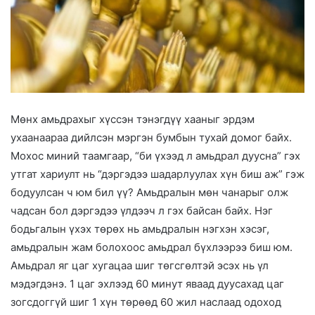
Мөнх амьдрахыг хүссэн тэнэгдүү хааныг эрдэм
ухаанаараа дийлсэн мэргэн бумбын тухай домог байх.
Мохос миний таамгаар, “би үхээд л амьдрал дуусна” гэх
утгат хариулт нь “дэргэдээ шадарлуулах хүн биш аж” гэж
бодуулсан ч юм бил үү? Амьдралын мөн чанарыг олж
чадсан бол дэргэдээ үлдээч л гэх байсан байх. Нэг
бодьгалын үхэх төрөх нь амьдралын нэгхэн хэсэг,
амьдралын жам болохоос амьдрал бүхлээрээ биш юм.
Амьдрал яг цаг хугацаа шиг төгсгөлтэй эсэх нь үл
мэдэгдэнэ. 1 цаг эхлээд 60 минут яваад дуусахад цаг
зогсдоггүй шиг 1 хүн төрөөд 60 жил наслаад одоход