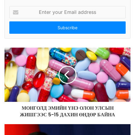
E
n
t
e
r
y
o
u
r
E
m
a
i
l
a
d
МОНГОЛД ЭМИЙН ҮНЭ ОЛОН УЛСЫН
d
ЖИШГЭЭС 5-15 ДАХИН ӨНДӨР БАЙНА
r
e
s