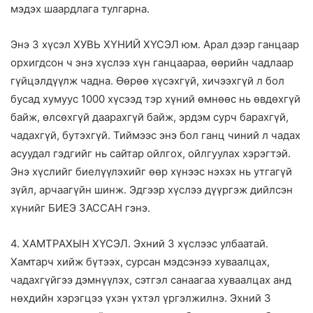
мэдэх шаардлага тулгарна.
Энэ 3 хүсэл ХУВЬ ХҮНИЙ ХҮСЭЛ юм. Арал дээр ганцаар
орхигдсон ч энэ хүслээ хүн ганцаараа, өөрийн чадлаар
гүйцэлдүүлж чадна. Өөрөө хүсэхгүй, хичээхгүй л бол
бусад хумуус 1000 хүсээд тэр хүний өмнөөс нь өвдөхгүй
байж, өлсөхгүй даарахгүй байж, эрдэм сурч барахгүй,
чадахгүй, бутэхгүй. Тиймээс энэ бол ганц чиний л чадах
асуудал гэдгийг нь сайтар ойлгох, ойлгуулах хэрэгтэй.
Энэ хүслийг биелүүлэхийг өөр хүнээс нэхэх нь утгагүй
зүйл, арчаагүйн шинж. Эдгээр хүслээ дүүргэж дийлсэн
хүнийг БИЕЭ ЗАССАН гэнэ.
4. ХАМТРАХЫН ХҮСЭЛ. Эхний 3 хүслээс улбаатай.
Хамтарч хийж бүтээх, сурсан мэдсэнээ хуваалцах,
чадахгүйгээ дэмнүүлэх, сэтгэл санаагаа хуваалцах анд
нөхдийн хэрэгцээ үхэн үхтэл үргэлжилнэ. Эхний 3