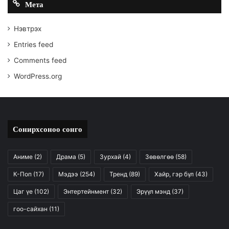
Мета
Нэвтрэх
Entries feed
Comments feed
WordPress.org
Сонирхсоноо сонго
Аниме
(2)
Драма
(5)
Зурхай
(4)
Зөвөлгөө
(58)
К-Поп
(17)
Мэдээ
(254)
Тренд
(89)
Хайр, гэр бүл
(43)
Цаг үе
(102)
Энтертейнмент
(32)
Эрүүл мэнд
(37)
гоо-сайхан
(11)