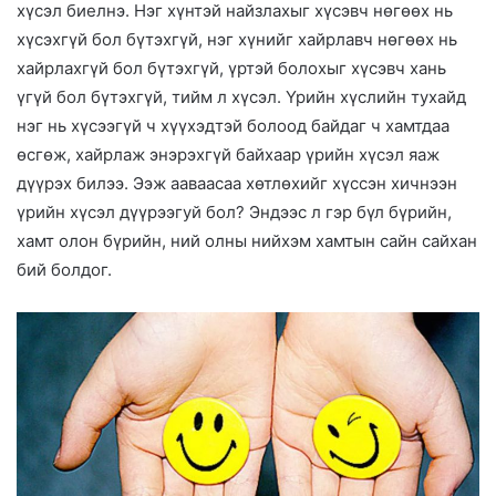
хүсэл биелнэ. Нэг хүнтэй найзлахыг хүсэвч нөгөөх нь
хүсэхгүй бол бүтэхгүй, нэг хүнийг хайрлавч нөгөөх нь
хайрлахгүй бол бүтэхгүй, үртэй болохыг хүсэвч хань
үгүй бол бүтэхгүй, тийм л хүсэл. Үрийн хүслийн тухайд
нэг нь хүсээгүй ч хүүхэдтэй болоод байдаг ч хамтдаа
өсгөж, хайрлаж энэрэхгүй байхаар үрийн хүсэл яаж
дүүрэх билээ. Ээж ааваасаа хөтлөхийг хүссэн хичнээн
үрийн хүсэл дүүрээгуй бол? Эндээс л гэр бүл бүрийн,
хамт олон бүрийн, ний олны нийхэм хамтын сайн сайхан
бий болдог.