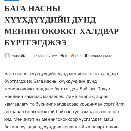
БАГА НАСНЫ
ХҮҮХДҮҮДИЙН ДУНД
МЕНИНГОКОККТ ХАЛДВАР
БҮРТГЭГДЖЭЭ
Yoko
S
3 сар 10, 2022
0
697
6 minutes read
e
n
Бага насны хүүхдүүдийн дунд менингококкт халдвар
d
бүртгэгджээ: Бага насны хүүхдүүдийн дунд
a
менингококкт халдвар бүртгэгдэж байгааг Эрүүл
n
мэндийн яамнаас мэдээлэв. Иймд эцэг эх, асран
e
хамгаалагч та бүхнийг халдвараас урьдчилан сэргийлж,
m
анхаарал болгоомжтой байхыг тус яамнаас зөвлөсөн
a
юм. Менингит нь менингококкоор үүсгэгддэг, маш
i
богино хугацаанд хүндрэх эрсдэлтэй халдварт өвчин
l