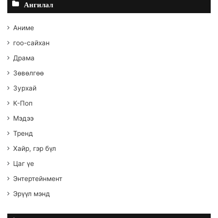
Ангилал
Аниме
гоо-сайхан
Драма
Зөвөлгөө
Зурхай
К-Поп
Мэдээ
Тренд
Хайр, гэр бүл
Цаг үе
Энтертейнмент
Эрүүл мэнд