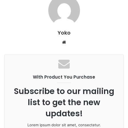
Yoko
W
e
b
s
i
With Product You Purchase
t
e
Subscribe to our mailing
list to get the new
updates!
Lorem ipsum dolor sit amet, consectetur.