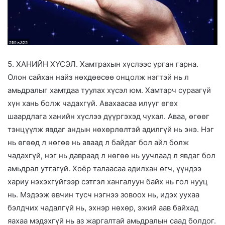
5. ХАНИЙН ХҮСЭЛ. Хамтрахын хүслээс урган гарна.
Олон сайхан найз нөхдөөсөө онцолж нэгтэй нь л
амьдралыг хамтдаа туулах хүсэл юм. Хамтарч сураагүй
хүн хань болж чадахгүй. Авахаасаа илүүг өгөх
шаардлага ханийн хүслээ дүүргэхэд чухал. Аваа, өгөөг
тэнцүүлж явдаг андын нөхөрлөлтэй адилгүй нь энэ. Нэг
нь өгөөд л нөгөө нь аваад л байдаг бол айл болж
чадахгүй, нэг нь давраад л нөгөө нь уучлаад л явдаг бол
амьдрал утгагүй. Хоёр талаасаа адилхан өгч, үүндээ
хариу нэхэхгүйгээр сэтгэл хангалуун байх нь гол нууц
нь. Мэдээж өвчин тусч нэгнээ зовоох нь, идэх уухаа
бэлдчих чадалгүй нь, эхнэр нөхөр, эжий аав байхад
яахаа мэдэхгүй нь аз жаргалтай амьдралын саад болдог.