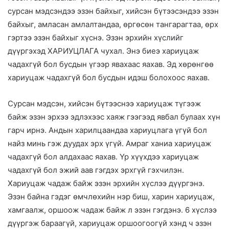
сурсан мэдсэндээ эзэн байхыг, хийсэн бүтээсэндээ эзэн
байхыг, амласан амлалтандаа, өргөсөн тангарагтаа, өрх
гэртээ эзэн байхыг хүснэ. Эзэн эрхийн хүслийг
дүүргэхэд ХАРИУЦЛАГА чухал. Энэ биеэ хариуцаж
чадахгүй бол бусдын үгээр явахаас яахав. Эд хөрөнгөө
хариуцаж чадахгүй бол бусдын идэш болохоос яахав.
Сурсан мэдсэн, хийсэн бүтээснээ хариуцаж түгээж
байж эзэн эрхээ эдлэхээс хаяж гээгээд явбал булаах хүн
гарч ирнэ. Андын харилцаандаа хариуцлага үгүй бол
найз минь гэж дуудах эрх үгүй. Амраг ханиа хариуцаж
чадахгүй бол алдахаас яахав. Үр хүүхдээ хариуцаж
чадахгүй бол эжий аав гэгдэх эрхгүй гэхчилэн.
Хариуцаж чадаж байж эзэн эрхийн хүслээ дүүргэнэ.
Эзэн байна гэдэг өмчлөхийн нэр биш, харин хариуцаж,
хамгаалж, оршоож чадаж байж л эзэн гэгдэнэ. 6 хүслээ
дүүргэж бараагүй, хариуцаж оршоогоогүй хэнд ч эзэн