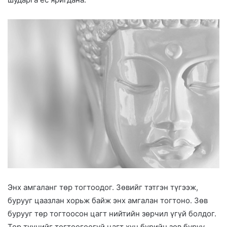
Энх амгаланг төр тогтоодог. Зөвийг тэтгэн түгээж,
бурууг цаазлан хорьж байж энх амгалан тогтоно. Зөв
бурууг төр тогтоосон цагт нийтийн зөрчил үгүй болдог.
Төр түүнийг тогтоогоогүй цагт хүн бүрийн зөв буруу