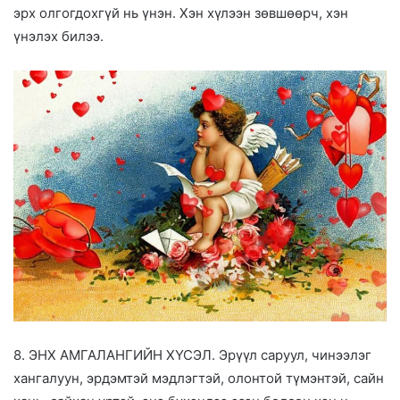
эрх олгогдохгүй нь үнэн. Хэн хүлээн зөвшөөрч, хэн
үнэлэх билээ.
8. ЭНХ АМГАЛАНГИЙН ХҮСЭЛ. Эрүүл саруул, чинээлэг
хангалуун, эрдэмтэй мэдлэгтэй, олонтой түмэнтэй, сайн