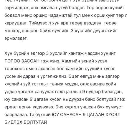
зөрчилдөж, энх амгалан үгүй болдог. Төр өөрөө хүнийг
бодвол мөнх орших чадамжтай тул мөнх оршихуйг төр л
хариуцдаг. Тиймээс л хүн ард төрөө дээдлэн, төрөө
мөнхөд оршоон байж сүүлийн 3 хүслийг дүүргэхийг
эрмэлздэг.
Хүн бүрийн эдгээр 3 хүслийг хангаж чадсан хүнийг
ТӨРӨӨ ЗАССАН гэж үзнэ. Хамгийн эхний хүсэл
төрөхөөс өмнө эхэлсэн бол хамгийн сүүлийн хүсэл
үхсэний дараа ч үргэлжилнэ. Эцэг өвгүд минь эдгээр
хүслийн зүй тогтлыг таниж мэдэн, олж авснаа хойч
үедээ үргэлж сануулах гэж цацлын 9 нүдээр билэгдэн,
юу санасан 9 цагаан хүсэл нь дүүрэн байх болтухай гэж
ерөөл өргөн үлдээжээ. Энэ хүртэл уншсан бүх хүмүүст
баярлалаа. Та бүхний ЮУ САНАСАН 9 ЦАГААН ХҮСЭЛ
БИЕЛЭХ БОЛТУГАЙ