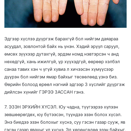
Эдгээр хүслээ дүүргэж барахгүй бол нийгэм даяараа
асуудал, зовлонтой байх нь үнэн. Хэдий эрүүл саруул,
өмсөх зүүхээр дутахгүй, эрдэм номд нэвтэрсэн ч анд
нөхөдгүй, хань ижилгүй, үр хүүхэдгүй, өөрөөр хэлбэл
санаа тавих хэн ч үгүй хувиа л хичээсэн хүмүүсээр
дүүрэн бол нийгэм ямар байхыг төсөөлөөд үзнэ биз.
Өөрийн болоод өрөөл нэгний эдгээр 3 хүслийг дүүргэж
дийлсэн хүнийг ГЭРЭЭ ЗАССАН гэнэ.
7. ЭЗЭН ЭРХИЙН ХҮСЭЛ. Юу чадна, түүгээрээ хүлээн
зөвшөөрөгдөх, юу бүтээсэн, түүндээ эзэн болох хүсэл.
Энэ биедээ эзэн болохыг хүснэ, суу гэсэн газар сууж, яв
гэсэн газар явахыг үл хүснэ. Эд хөрөнгөдөө эзэн байхыг,