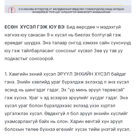
ЕСӨН ХҮСЭЛ ГЭЖ ЮУ ВЭ:
Бид өөрсдөө ч мэдэхгүй
нэгнээ юу санасан 9 н хүсэл нь биелэх болтугай гэж
ерөөдөг шүүдээ. Энэ талаар онгод хэмээх сайн сүнснүүд
юу гэж тайлбарласанг сонсохыг хүсвэл Зөв үү тав уу
подкастыг сонсоорой.
1. Хамгийн эхний хүсэл ЭРҮҮЛ ЭНХИЙН ХҮСЭЛ байдаг
гэнэ. Эхийн хэвлийд ураг бүрэлдэж эхлэхэд л энэ хүсэл
эсэнд нь шингэдэг гэдэг. Эх “үр минь эрүүл төрөөсэй”
гэж хүснэ. Ураг ч эд эсээрээ эрүүлийг хүсдэг гэдэг. Энэ
хүсэл ураг болон бүрэлдэхээс эхлээд үхэх хүртэл
үргэлжлэх хүсэл. Өвдөхгүй л бол эрүүл энхийн хүслийг
ухамсарлахгуй байх нь олон. Харин өвчтэй хүн эрүүл
болохын төлөө бүхнээ өгөхийг хүсэх тийм үнэтэй хүсэл.