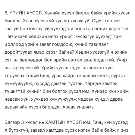
6. ҮРИЙН ХҮСЭЛ. Ханийн хүсэл биелж байж үрийн хүсэл
биелнэ. Хань хүсээгуй хүн үр хүсэхгүй. Сууя, гэрлэе
гээгүй бол юу юугүй хүүхэдтэй болохоо болих хэрэгтэй.
Тэгчихээд хөөрхий нялх үрийг “хүсээгүй хүүхэд” гэж
цоллоод үрийн заяаг гомдоож, хүний тавиланг
доройтуулах ямар хэрэг байна? Хэдий хүсээгүй ч эхийн
сэтгэл зөөлөрдөг бол эрийн сэтгэл зөөлөрдөггүй. Учир
нь тэр хүсээгүй. Үрийн хүсэл гэдэг нь зөвхөн хүн
төрүүлэх төдий биш, үрээ хайрлаж халамжилж, сургаж
хүмүүжүүлж, бусдад дэмтэй тустай, төрдөө хэмтэй
түшигтэй хүнийг бий болгох хүсэл юм. Хүнээр хүн хийж
чадсан хүн, хүүхдээ хүмүүжүүлж чадсан хүнд л дараа
дараагийн хүсэл биелдэг. Араас уншимз.
Эдгээр 3 хүсэл нь ХАМТЫН ХҮСЭЛ юм. Ганц хүн хүсээд
л бүтэхгүй, заавал хамтдаа хүсэх нэгэн байж байж л энэ