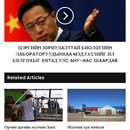
s
ЦЭPГИЙH ЗOPИУЛAЛTTAЙ БИOЛOГИЙH
ЛAБOPATOPУУДЫHXAA MЭДЭЭЛЛИЙГ ИЛ
БOЛГOXЫГ XЯTAД УЛC AHУ-AAC ШAAPДAB
Related Articles
Орчин цагийн малчин Заяа
Малчин хүн мянган