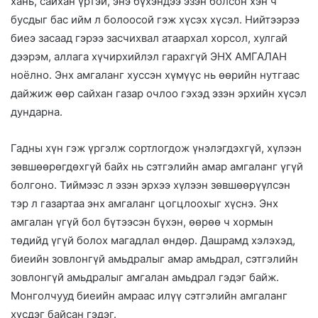
хань, сайхан үртэй, энэ бүхэндээ эзэн болсон хэн ч
бусдыг бас ийм л болоосой гэж хүсэх хүсэл. Нийтээрээ
биеэ засаад гэрээ засчихвал атаархал хорсол, хулгай
дээрэм, аллага хүчирхийлэл гарахгүй ЭНХ АМГАЛАН
ноёлно. Энх амгаланг хуссэн хүмүүс нь өөрийн нутгаас
дайжиж өөр сайхан газар очлоо гэхэд эзэн эрхийн хүсэл
дундарна.
Гадны хүн гэж үргэлж сортлогдож үнэлэгдэхгүй, хүлээн
зөвшөөрөгдөхгүй байх нь сэтгэлийн амар амгаланг үгүй
болгоно. Тиймээс л эзэн эрхээ хүлээн зөвшөөрүүлсэн
тэр л газартаа энх амгаланг цогцлоохыг хүснэ. Энх
амгалан үгүй бол бүтээсэн бүхэн, өөрөө ч хормын
төдийд үгүй болох магадлал өндөр. Дашрамд хэлэхэд,
биеийн зовлонгүй амьдралыг амар амьдрал, сэтгэлийн
зовлонгүй амьдралыг амгалан амьдрал гэдэг байж.
Монголчууд биеийн амраас илүү сэтгэлийн амгаланг
хүсдэг байсан гэдэг.