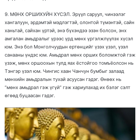
9. МӨНХ ОРШИХУЙН ХҮСЭЛ. Эрүүл саруул, чинээлэг
хангалуун, эрдэмтэй мэдлэгтэй, олонтой түмэнтэй, сайн
ханьтай, сайхан үртэй, энэ бүхэндээ эзэн болсон, энх
амгалан амьдралыг үрээс үрд мөнх үргэлжлүүлэх хүсэл
юм. Энэ бол Монголчуудын ертөнцийг үзэх үзэл, үзэл
санааны үндэс юм. Амьдрал мөнх орших боломжтой гэж
үзэж, мөнх оршоохын тулд яах ёстойгоо томъёолсон нь
Тэнгэр үзэл юм. Чингис хаан Чанчун бумбыг залаад
мөнхийн амьдралын тухай асуусан гэдэг. Өнөөх нь
“мөнх амьдрал гэж үгүй” гэж хариулахад их бэлэг сэлт
өгөөд буцаасан гэдэг.