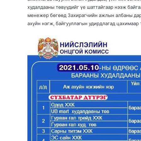
a
худалдааны төвүүдийг үе шаттайгаар нээж бай
n
менежер бөгөөд Захирагчийн ажлын албаны дарг
e
ахуйн нэгж, байгууллагын удирдлагад цахимаар 
m
a
i
l