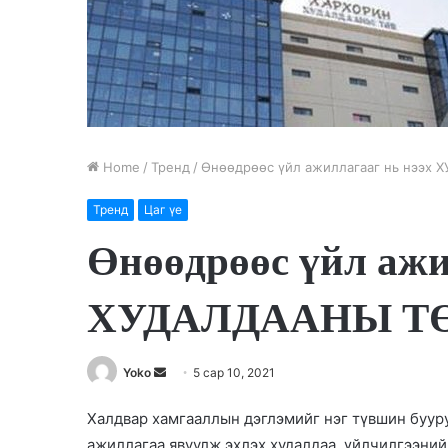
Home
/
Тренд
/
Өнөөдрөөс үйл ажиллагааг нь нээ
Тренд
Цаг үе
Өнөөдрөөс үйл ажи
ХУДАЛДААНЫ Т
Yoko
S
5 сар 10, 2021
e
Халдвар хамгааллын дэглэмийг нэг түвшин буур
n
ажиллагаа явуулж эхлэх худалдаа, үйлчилгээний
d