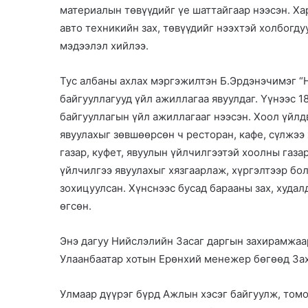
материалын төвүүдийг үе шаттайгаар нээсэн. Х
авто техникийн зах, төвүүдийг нээхтэй холбогд
мэдээлэл хийлээ.
Тус албаны ахлах мэргэжилтэн Б.Эрдэнэчимэг “Н
байгууллагууд үйл ажиллагаа явуулдаг. Үүнээс 1
байгууллагын үйл ажиллагааг нээсэн. Хоол үйлд
явуулахыг зөвшөөрсөн ч ресторан, кафе, сүлжээ 
газар, куфет, явуулын үйлчилгээтэй хоолны газа
үйлчилгээ явуулахыг хязгаарлаж, хүргэлтээр бо
зохицуулсан. Хүнснээс бусад барааны зах, худал
өгсөн.
Энэ дагуу Нийслэлийн Засаг даргын захирамжаар
Улаанбаатар хотын Ерөнхий менежер бөгөөд Зах
Улмаар дүүрэг бүрд Ажлын хэсэг байгуулж, томо