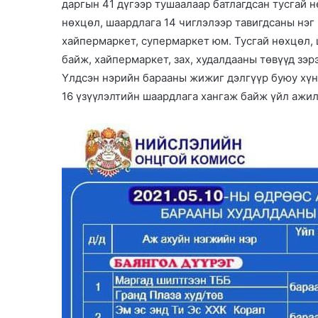
даргын 41 дүгээр тушаалаар батлагдсан тусгай 
нөхцөл, шаардлага 14 чиглэлээр тавигдсаны нэг н
хайпермаркет, супермаркет юм. Тусгай нөхцөл, 
байж, хайпермаркет, зах, худалдааны төвүүд зэр
Үлдсэн нэрийн барааны жижиг дэлгүүр буюу хүнс
16 үзүүлэлтийн шаардлага хангаж байж үйл ажил