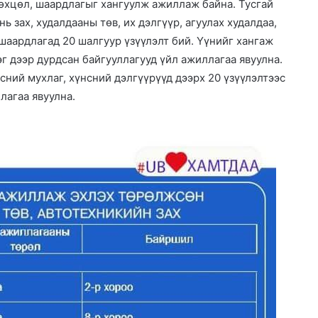
нөхцөл, шаардлагыг хангуулж ажиллаж байна. Тусгай
ь зах, худалдааны төв, их дэлгүүр, агуулах худалдаа,
шаардлагад 20 шалгуур үзүүлэлт бий. Үүнийг хангаж
эг дээр дурдсан байгууллагууд үйл ажиллагаа явуулна.
ний мухлаг, хүнсний дэлгүүрүүд дээрх 20 үзүүлэлтээс
лагаа явуулна.