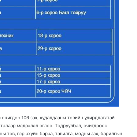
өчигдөр 106 зах, худалдааны төвийн удирдлагатай
талаар мэдээлэл өглөө. Тодруулбал, өчигдрөөс
ны төв, гэр ахуйн бараа, тавилга, модны зах, барилгын