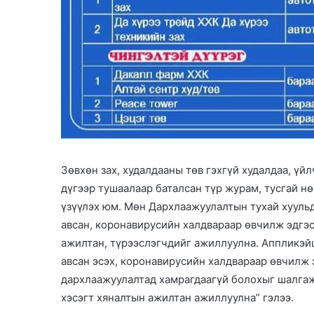
Зөвхөн зах, худалдааны төв гэхгүй худалдаа, үй
дүгээр тушаалаар баталсан түр журам, тусгай н
үзүүлэх юм. Мөн Дархлаажуулалтын тухай хууль
авсан, коронавирусийн халдвараар өвчилж эдгэс
ажилтан, түрээслэгчдийг ажиллуулна. Аппликэй
авсан эсэх, коронавирусийн халдвараар өвчилж 
дархлаажуулалтад хамрагдаагүй болохыг шалгаж,
хэсэгт хяналтын ажилтан ажиллуулна” гэлээ.