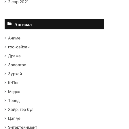
2 сар 2021
Ангилал
Аниме
гоо-сайхан
Драма
Зөвөлгөө
Зурхай
К-Поп
Мэдээ
Тренд
Хайр, гэр бүл
Цаг үе
Энтертейнмент