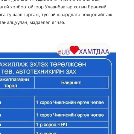
гаатай холбоотойгоор Улаанбаатар хотын Ерөнхий
а тушаал гаргаж, тусгай шаардлага нөхцөлийг аж
танилцуулан, мэдээлэл өгчээ.