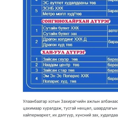
Улаанбаатар хотын Захирагчийн ажлын албанаас 
цахимаар хуралдаж, тусгай нөхцөл, шаардлагын 
хайпермаркет, их дэлгүүр, хүнсний зах, худалдаа