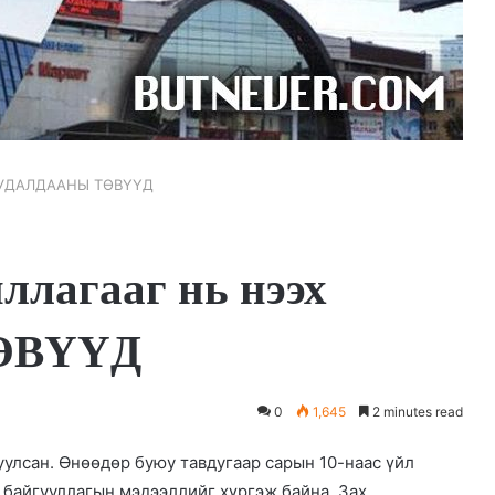
х ХУДАЛДААНЫ ТӨВҮҮД
ллагааг нь нээх
ӨВҮҮД
0
1,645
2 minutes read
уулсан. Өнөөдөр буюу тавдугаар сарын 10-наас үйл
 байгууллагын мэдээллийг хүргэж байна. Зах,