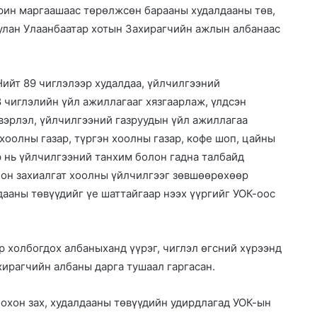
арин маргаашаас төрөлжсөн барааны худалдааны төв,
уулан Улаанбаатар хотын Захирагчийн ажлын албанаас
ийт 89 чиглэлээр худалдаа, үйлчилгээний
8 чиглэлийн үйл ажиллагааг хязгаарлаж, үлдсэн
вэрлэл, үйлчилгээний газруудын үйл ажиллагаа
хоолны газар, түргэн хоолны газар, кофе шоп, цайны
р нь үйлчилгээний танхим болон гадна талбайд
лон захиалгат хоолны үйлчилгээг зөвшөөрөхөөр
дааны төвүүдийг үе шаттайгаар нээх үүргийг УОК-оос
 холбогдох албаныханд үүрэг, чиглэл өгсний хүрээнд
ирагчийн албаны дарга тушаал гаргасан.
охон зах, худалдааны төвүүдийн удирдлагад УОК-ын