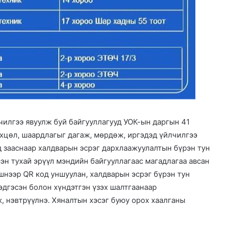
лчилгээ явуулж буй байгууллагууд УОК-ын даргын 41
өхцөл, шаардлагыг дагаж, мөрдөж, иргэдэд үйлчилгээ
д зааснаар халдварын эсрэг дархлаажуулалтын бүрэн тун
эн тухай эрүүл мэндийн байгууллагаас магадлагаа авсан
шнээр QR код уншуулан, халдварын эсрэг бүрэн тун
эдгэсэн болон хүндэтгэн үзэх шалтгаанаар
 нэвтрүүлнэ. Хяналтын хэсэг буюу орох хаалганы