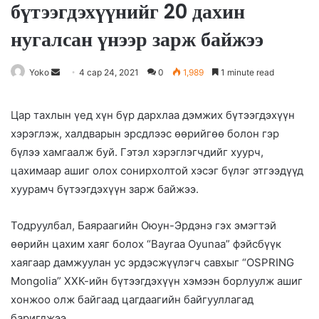
бүтээгдэхүүнийг 20 дахин
нугалсан үнээр зарж байжээ
Yoko
S
4 сар 24, 2021
0
1,989
1 minute read
e
n
Цар тахлын үед хүн бүр дархлаа дэмжих бүтээгдэхүүн
d
хэрэглэж, халдварын эрсдлээс өөрийгөө болон гэр
a
бүлээ хамгаалж буй. Гэтэл хэрэглэгчдийг хуурч,
n
цахимаар ашиг олох сонирхолтой хэсэг бүлэг этгээдүүд
e
хуурамч бүтээгдэхүүн зарж байжээ.
m
a
Тодруулбал, Баяраагийн Оюун-Эрдэнэ гэх эмэгтэй
i
өөрийн цахим хаяг болох “Bayraa Oyunaa” фэйсбүүк
l
хаягаар дамжуулан ус эрдэсжүүлэгч савхыг “OSPRING
Mongolia” ХХК-ийн бүтээгдэхүүн хэмээн борлуулж ашиг
хонжоо олж байгаад цагдаагийн байгууллагад
баригджээ.