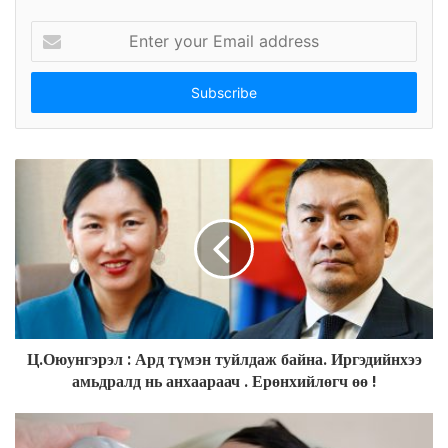
E
n
t
e
r
y
o
u
r
E
m
a
i
l
a
d
Ц.Оюунгэрэл : Ард түмэн туйлдаж байна. Иргэдийнхээ
d
амьдралд нь анхаараач . Ерөнхийлөгч өө !
r
e
s