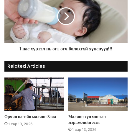
s
1 нас хүртэл нь огт өгч болохгүй хүнснүүд!!!
Related Articles
Орчин цагийн малчин Заяа
Малчин хүн мянган
мэргэжлийн эзэн
1 сар 13, 2026
1 сар 13, 2026