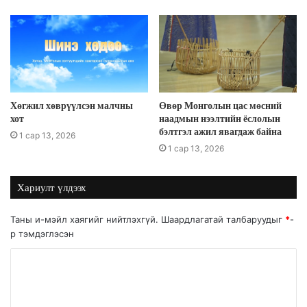
Хөгжил хөврүүлсэн малчны
Өвөр Монголын цас мөсний
хот
наадмын нээлтийн ёслолын
бэлтгэл ажил явагдаж байна
1 сар 13, 2026
1 сар 13, 2026
Хариулт үлдээх
Таны и-мэйл хаягийг нийтлэхгүй.
Шаардлагатай талбаруудыг
*
-
р тэмдэглэсэн