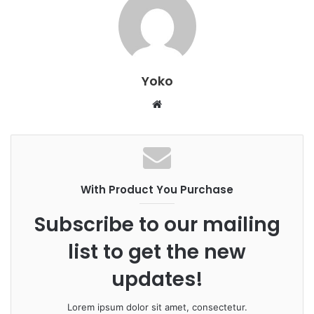
Yoko
W
e
b
s
i
With Product You Purchase
t
e
Subscribe to our mailing
list to get the new
updates!
Lorem ipsum dolor sit amet, consectetur.