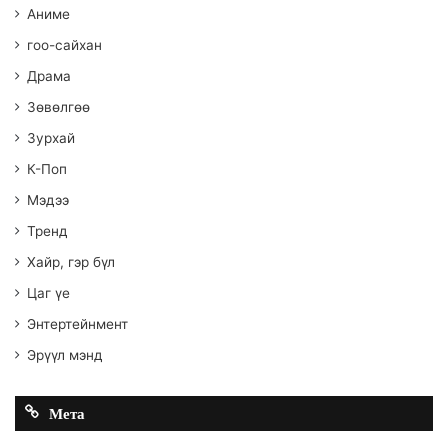
Аниме
гоо-сайхан
Драма
Зөвөлгөө
Зурхай
К-Поп
Мэдээ
Тренд
Хайр, гэр бүл
Цаг үе
Энтертейнмент
Эрүүл мэнд
Мета