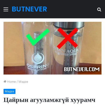
BUTNEVER
Menu
S
fo
Home
/
Мэдээ
Мэдээ
Цайрын агууламжгүй хуурамч