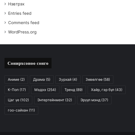
Нэвтрэх
Entries feed
Comments feed
WordPress.org
Сонирхсоноо сонго
Аниме
(2)
Драма
(5)
Зурхай
(4)
Зөвөлгөө
(58)
К-Поп
(17)
Мэдээ
(254)
Тренд
(89)
Хайр, гэр бүл
(43)
Цаг үе
(102)
Энтертейнмент
(32)
Эрүүл мэнд
(37)
гоо-сайхан
(11)