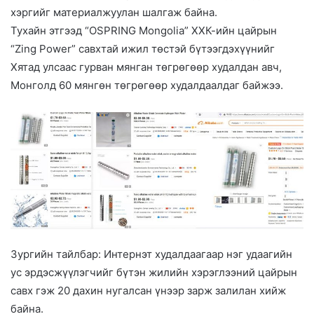
хэргийг материалжуулан шалгаж байна.
Тухайн этгээд “OSPRING Mongolia” ХХК-ийн цайрын
“Zing Power” савхтай ижил төстэй бүтээгдэхүүнийг
Хятад улсаас гурван мянган төгрөгөөр худалдан авч,
Монголд 60 мянгөн төгрөгөөр худалдаалдаг байжээ.
Зургийн тайлбар: Интернэт худалдаагаар нэг удаагийн
ус эрдэсжүүлэгчийг бүтэн жилийн хэрэглээний цайрын
савх гэж 20 дахин нугалсан үнээр зарж залилан хийж
байна.