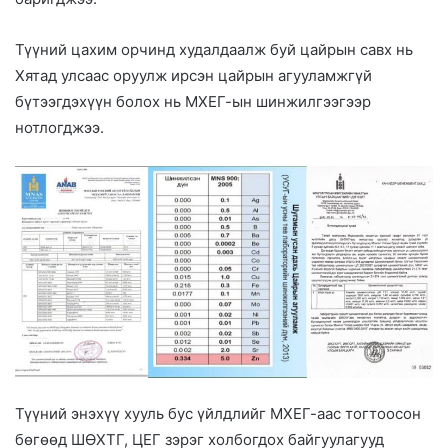
Түүний цахим орчинд худалдаалж буй цайрын савх нь
Хятад улсаас оруулж ирсэн цайрын агууламжгүй
бүтээгдэхүүн болох нь МХЕГ-ын шинжилгээгээр
нотлогджээ.
Түүний энэхүү хууль бус үйлдлийг МХЕГ-аас тогтоосон
бөгөөд ШӨХТГ, ЦЕГ зэрэг холбогдох байгуулагууд