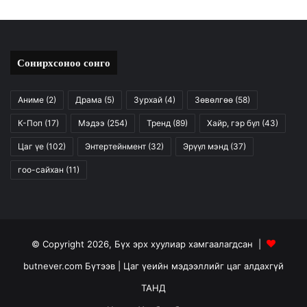
Сонирхсоноо сонго
Аниме
(2)
Драма
(5)
Зурхай
(4)
Зөвөлгөө
(58)
К-Поп
(17)
Мэдээ
(254)
Тренд
(89)
Хайр, гэр бүл
(43)
Цаг үе
(102)
Энтертейнмент
(32)
Эрүүл мэнд
(37)
гоо-сайхан
(11)
© Copyright 2026, Бүх эрх хуулиар хамгаалагдсан |
butnever.com Бүтээв
| Цаг үеийн мэдээллийг цаг алдахгүй
ТАНД