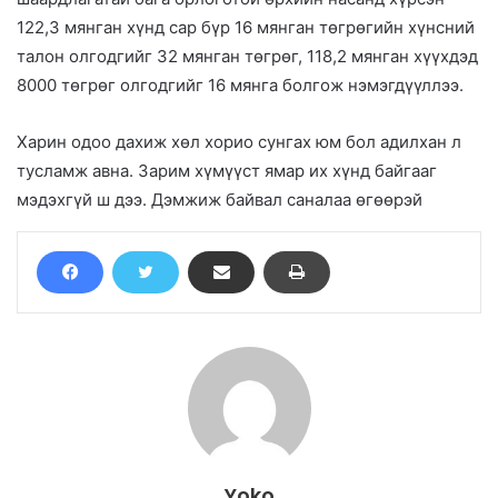
122,3 мянган хүнд сар бүр 16 мянган төгрөгийн хүнсний
талон олгодгийг 32 мянган төгрөг, 118,2 мянган хүүхдэд
8000 төгрөг олгодгийг 16 мянга болгож нэмэгдүүллээ.
Харин одоо дахиж хөл хорио сунгах юм бол адилхан л
тусламж авна. Зарим хүмүүст ямар их хүнд байгааг
мэдэхгүй ш дээ. Дэмжиж байвал саналаа өгөөрэй
Yoko