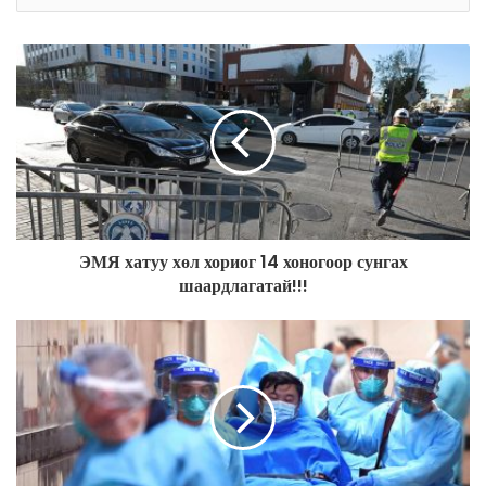
y
o
u
r
E
m
a
i
l
a
d
ЭМЯ хатуу хөл хориог 14 хоногоор сунгах
d
шаардлагатай!!!
r
e
s
s