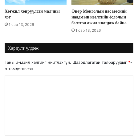
Хөгжил хөврүүлсэн малчны
Өвөр Монголын цас мөсний
хот
наадмын нээлтийн ёслолын
бэлтгэл ажил явагдаж байна
1 сар 13, 2026
1 сар 13, 2026
Хариулт үлдээх
Таны и-мэйл хаягийг нийтлэхгүй.
Шаардлагатай талбаруудыг
*
-
р тэмдэглэсэн