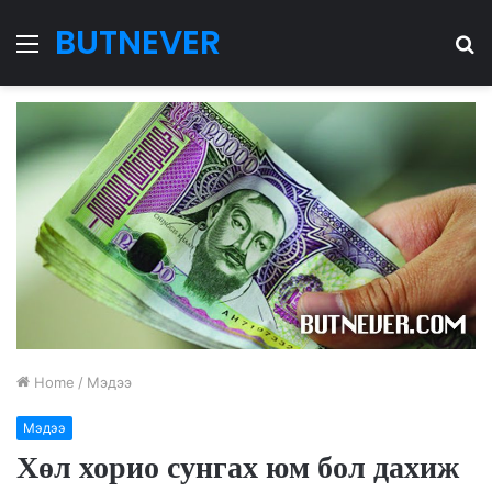
BUTNEVER
Menu
S
fo
Home
/
Мэдээ
Мэдээ
Хөл хорио сунгах юм бол дахиж