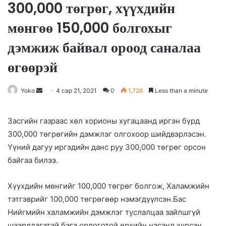
300,000 төгрөг, хүүхдийн
мөнгөө 150,000 болгохыг
дэмжиж байвал ороод саналаа
өгөөрэй
Yoko
S
4 сар 21, 2021
0
1,726
Less than a minute
e
n
Засгийн газраас хөл хорионы хугацаанд иргэн бүрд
d
300,000 төгрөгийн дэмжлэг олгохоор шийдвэрлэсэн.
a
Үүний дагуу иргэдийн данс руу 300,000 төгрөг орсон
n
байгаа билээ.
e
m
Хүүхдийн мөнгийг 100,000 төгрөг болгож, Халамжийн
a
тэтгэврийг 100,000 төгрөгөөр нэмэгдүүлсэн.Бас
i
Нийгмийн халамжийн дэмжлэг туслалцаа зайлшгүй
l
шаардлагатай бага орлоготой өрхийн насанд хүрсэн