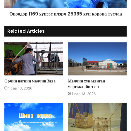
Өнөөдөр 1169 хүнээс илэрч 25365 хүн корона туслаа
Related Articles
Орчин цагийн малчин Заяа
Малчин хүн мянган
мэргэжлийн эзэн
1 сар 13, 2026
1 сар 13, 2026