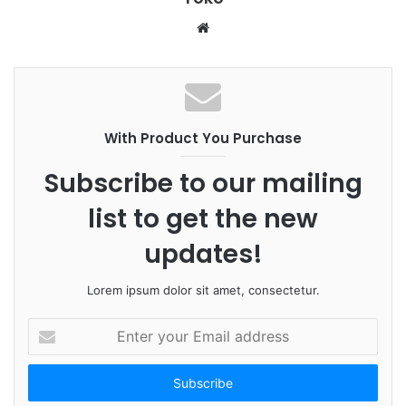
W
e
b
s
i
With Product You Purchase
t
e
Subscribe to our mailing
list to get the new
updates!
Lorem ipsum dolor sit amet, consectetur.
E
n
t
e
r