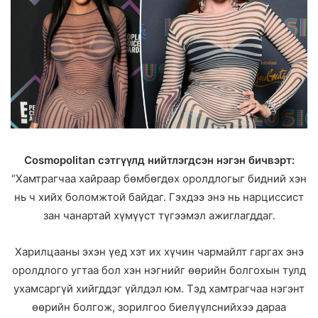
Cosmopolitan сэтгүүлд нийтлэгдсэн нэгэн бичвэрт:
“Хамтрагчаа хайраар бөмбөгдөх оролдлогыг бидний хэн
нь ч хийх боломжтой байдаг. Гэхдээ энэ нь нарциссист
зан чанартай хүмүүст түгээмэл ажиглагддаг.
Харилцааны эхэн үед хэт их хүчин чармайлт гаргах энэ
оролдлого угтаа бол хэн нэгнийг өөрийн болгохын тулд
ухамсаргүй хийгддэг үйлдэл юм. Тэд хамтрагчаа нэгэнт
өөрийн болгож, зорилгоо биелүүлснийхээ дараа