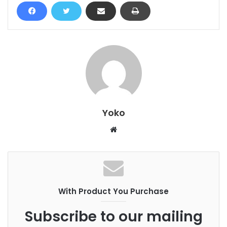
Yoko
W
e
b
s
i
With Product You Purchase
t
e
Subscribe to our mailing