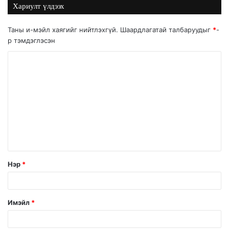
Хариулт үлдээх
Таны и-мэйл хаягийг нийтлэхгүй.
Шаардлагатай талбаруудыг
*
-
р тэмдэглэсэн
Нэр
*
Имэйл
*