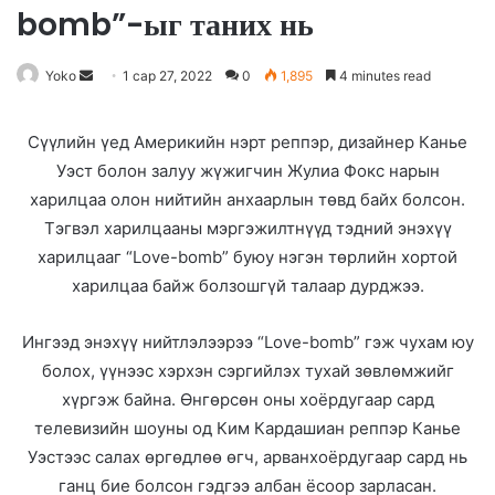
bomb”-ыг таних нь
Yoko
S
1 сар 27, 2022
0
1,895
4 minutes read
e
n
Сүүлийн үед Америкийн нэрт реппэр, дизайнер Канье
d
Уэст болон залуу жүжигчин Жулиа Фокс нарын
a
харилцаа олон нийтийн анхаарлын төвд байх болсон.
n
Тэгвэл харилцааны мэргэжилтнүүд тэдний энэхүү
e
харилцааг “Love-bomb” буюу нэгэн төрлийн хортой
m
харилцаа байж болзошгүй талаар дурджээ.
a
i
Ингээд энэхүү нийтлэлээрээ “Love-bomb” гэж чухам юу
l
болох, үүнээс хэрхэн сэргийлэх тухай зөвлөмжийг
хүргэж байна. Өнгөрсөн оны хоёрдугаар сард
телевизийн шоуны од Ким Кардашиан реппэр Канье
Уэстээс салах өргөдлөө өгч, арванхоёрдугаар сард нь
ганц бие болсон гэдгээ албан ёсоор зарласан.