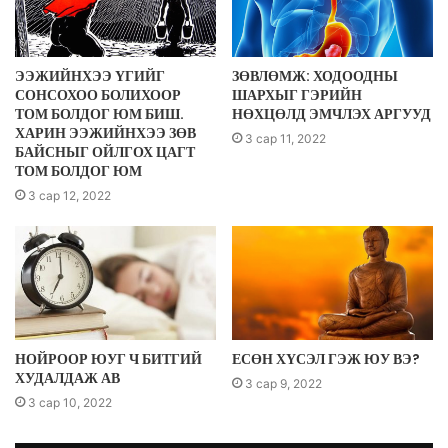
ЭЭЖИЙНХЭЭ ҮГИЙГ
ЗӨВЛӨМЖ: ХОДООДНЫ
СОНСОХОО БОЛИХООР
ШАРХЫГ ГЭРИЙН
ТОМ БОЛДОГ ЮМ БИШ.
НӨХЦӨЛД ЭМЧЛЭХ АРГУУД
ХАРИН ЭЭЖИЙНХЭЭ ЗӨВ
3 сар 11, 2022
БАЙСНЫГ ОЙЛГОХ ЦАГТ
ТОМ БОЛДОГ ЮМ
3 сар 12, 2022
НОЙРООР ЮУГ Ч БИТГИЙ
ЕСӨН ХҮСЭЛ ГЭЖ ЮУ ВЭ?
ХУДАЛДАЖ АВ
3 сар 9, 2022
3 сар 10, 2022