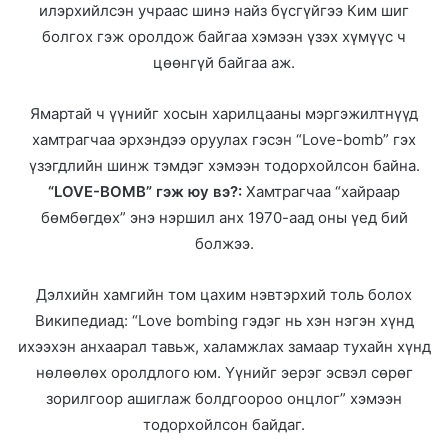
илэрхийлсэн учраас шинэ найз бүсгүйгээ Ким шиг
болгох гэж оролдож байгаа хэмээн үзэх хүмүүс ч
цөөнгүй байгаа аж.
Ямартай ч үүнийг хосын харилцааны мэргэжилтнүүд
хамтрагчаа эрхэндээ оруулах гэсэн “Love-bomb” гэх
үзэгдлийн шинж тэмдэг хэмээн тодорхойлсон байна.
“LOVE-BOMB” гэж юу вэ?:
Хамтрагчаа “хайраар
бөмбөгдөх” энэ нэршил анх 1970-аад оны үед бий
болжээ.
Дэлхийн хамгийн том цахим нэвтэрхий толь болох
Википедиад: “Love bombing гэдэг нь хэн нэгэн хүнд
ихээхэн анхаарал тавьж, халамжлах замаар тухайн хүнд
нөлөөлөх оролдлого юм. Үүнийг эерэг эсвэл сөрөг
зорилгоор ашиглаж болдгоороо онцлог” хэмээн
тодорхойлсон байдаг.