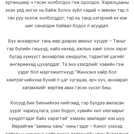
ертөнцөөр ч гэсэн холбогдох гэж оролдох. Харилцааны
эхэн үед ингэх нь байж болох зүйл хэдий ч зөвхөн тэр л
тан руу эхэлж холбогддог, тэр нь танд хэтэрхий их юм
шиг санагдаж байвал бодох л асуудал.
Бүх анхаарлыг тань өөр дээрээ авахыг хүсдэг – Таныг
гэр бүлийн гишүүд, найз нөхөд, ажлын хамт олон зэрэг
бусад хүмүүст анхаарлаа хандуулж, тэдэнтэй цагийг
өнгөрөөхөд цухалддаг. Та энэ үзэгдлийг хэвийн гэж
үздэг бол мэргэжилтнүүд “Жинхэнэ хайр бол
хамтрагчийнхаа бүхий л цаг хугацаа, эрч хүч, анхаарал
халамжийг өөртөө авах гэсэн хүсэл биш.
Хосууд бие биенийхээ нийгэмд, гэр бүлдээ амласан
үүрэг хариуцлага, үзэл бодол, хувийн хил хязгаарыг
хүндэтгэдэг байх хэрэгтэй” хэмээн зөвлөдөг юм шүү.
Өөрийгөө “заяаны хань” чинь гэдэг – Киног үзэхэд
сайхан ч жинхэнэ хайр ихэнх дэлгэцийн уран бүтээлүүд