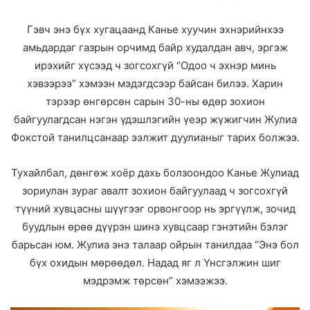
Гэвч энэ бүх хугацаанд Канье хуучин эхнэрийнхээ
амьдардаг газрын орчимд байр худалдан авч, эргэж
ирэхийг хүсээд ч зогсохгүй “Одоо ч эхнэр минь
хэвээрээ” хэмээн мэдэгдсээр байсан билээ. Харин
тэрээр өнгөрсөн сарын 30-ны өдөр зохион
байгуулагдсан нэгэн үдэшлэгийн үеэр жүжигчин Жулиа
Фокстой танилцсанаар ээлжит дуулианыг тарих болжээ.
Тухайлбал, дөнгөж хоёр дахь болзоондоо Канье Жулиад
зориулан зураг авалт зохион байгуулаад ч зогсохгүй
түүний хувцасны шүүгээг орвонгоор нь эргүүлж, зочид
буудлын өрөө дүүрэн шинэ хувцсаар гэнэтийн бэлэг
барьсан юм. Жулиа энэ талаар ойрын танилдаа “Энэ бол
бүх охидын мөрөөдөл. Надад яг л Үнсгэлжин шиг
мэдрэмж төрсөн” хэмээжээ.