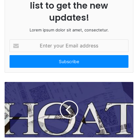
list to get the new
updates!
Lorem ipsum dolor sit amet, consectetur.
E
n
t
e
r
y
o
u
r
E
m
a
i
l
a