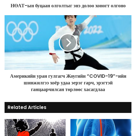
d
НӨАТ-ын буцаан олголтыг энэ долоо хоногт олгоно
d
r
e
s
s
Америкийн уран гулгагч Жоугийн “COVID-19”-ийн
шинжилгээ хоёр удаа эерэг гарч, эрэгтэй
ганцаарчилсан төрлөөс хасагдлаа
Related Articles