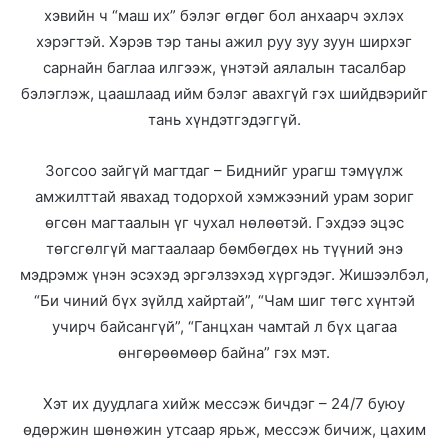
хэвийн ч “маш их” бэлэг өгдөг бол анхаарч эхлэх
хэрэгтэй. Хэрэв тэр таны ажил руу зуу зуун ширхэг
сарнайн баглаа илгээж, үнэтэй аялалын тасалбар
бэлэглэж, цаашлаад ийм бэлэг авахгүй гэх шийдвэрийг
тань хүндэтгэдэггүй.
Зогсоо зайгүй магтдаг – Биднийг урагш тэмүүлж
амжилттай явахад тодорхой хэмжээний урам зориг
өгсөн магтаалын үг чухал нөлөөтэй. Гэхдээ эцэс
төгсгөлгүй магтаалаар бөмбөгдөх нь түүний энэ
мэдрэмж үнэн эсэхэд эргэлзэхэд хүргэдэг. Жишээлбэл,
“Би чиний бүх зүйлд хайртай”, “Чам шиг төгс хүнтэй
учирч байсангүй”, “Ганцхан чамтай л бүх цагаа
өнгөрөөмөөр байна” гэх мэт.
Хэт их дуудлага хийж мессэж бичдэг – 24/7 буюу
өдөржин шөнөжин утсаар ярьж, мессэж бичиж, цахим