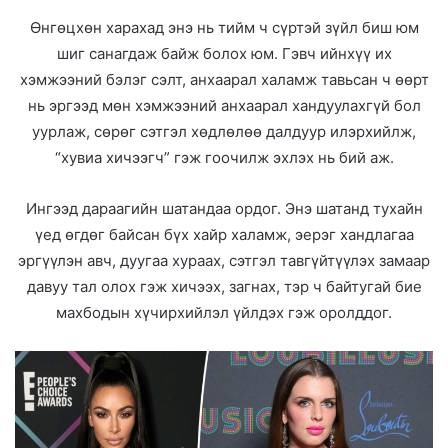
Өнгөцхөн харахад энэ нь тийм ч сүртэй зүйл биш юм
шиг санагдаж байж болох юм. Гэвч ийнхүү их
хэмжээний бэлэг сэлт, анхаарал халамж тавьсан ч өөрт
нь эргээд мөн хэмжээний анхаарал хандуулахгүй бол
уурлаж, сөрөг сэтгэл хөдлөлөө далдуур илэрхийлж,
“хувиа хичээгч” гэж гоочилж эхлэх нь бий аж.
Ингээд дараагийн шатандаа ордог. Энэ шатанд тухайн
үед өгдөг байсан бүх хайр халамж, эерэг хандлагаа
эргүүлэн авч, дуугаа хураах, сэтгэл тавгүйтүүлэх замаар
давуу тал олох гэж хичээх, загнах, тэр ч байтугай бие
махбодын хүчирхийлэл үйлдэх гэж оролддог.