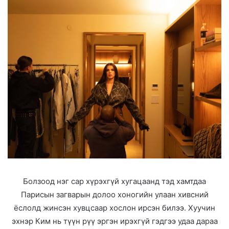
Болзоод нэг сар хүрэхгүй хугацаанд тэд хамтдаа
Парисын загварын долоо хоногийн улаан хивсний
ёслолд жинсэн хувцсаар хослон ирсэн билээ. Хуучин
эхнэр Ким нь түүн рүү эргэн ирэхгүй гэдгээ удаа дараа