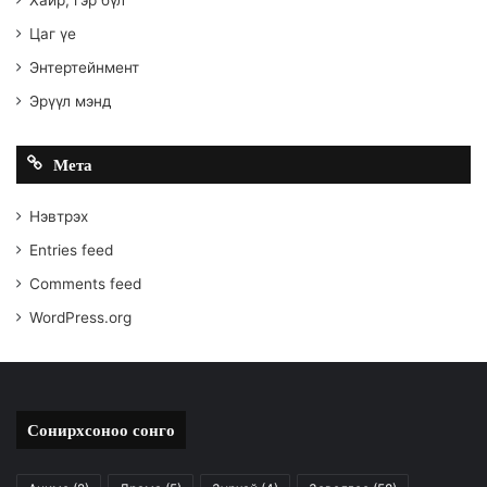
Цаг үе
Энтертейнмент
Эрүүл мэнд
Мета
Нэвтрэх
Entries feed
Comments feed
WordPress.org
Сонирхсоноо сонго