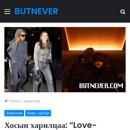
BUTNEVER
Menu
S
fo
Home
/
Зөвөлгөө
Зөвөлгөө
Хайр, гэр бүл
Хосын харилцаа: “Love-