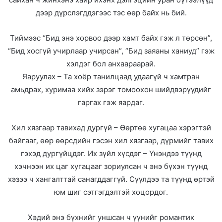
дээр дүрслэгддэгээс тэс өөр байх нь бий.
Тиймээс “Бид энэ хорвоо дээр хамт байх гэж л төрсөн”,
“Бид хосгүй учирлаар учирсан”, “Бид заяаны ханиуд” гэж
хэлдэг бол анхаараарай.
Яаруулах – Та хоёр танилцаад удаагүй ч хамтран
амьдрах, хуримаа хийх зэрэг томоохон шийдвэрүүдийг
гаргах гэж яардаг.
Хил хязгаар тавихад дургүй – Өөртөө хугацаа хэрэгтэй
байгааг, өөр өөрсдийн гэсэн хил хязгаар, дүрмийг тавих
гэхэд дургүйцдэг. Их зүйл хүсдэг – Үнэндээ түүнд
хэчнээн их цаг хугацааг зориулсан ч энэ бүхэн түүнд
хэзээ ч хангалттай санагддаггүй. Сүүлдээ та түүнд өртэй
юм шиг сэтгэгдэлтэй хоцордог.
Хэдий энэ бүхнийг уншсан ч үүнийг романтик