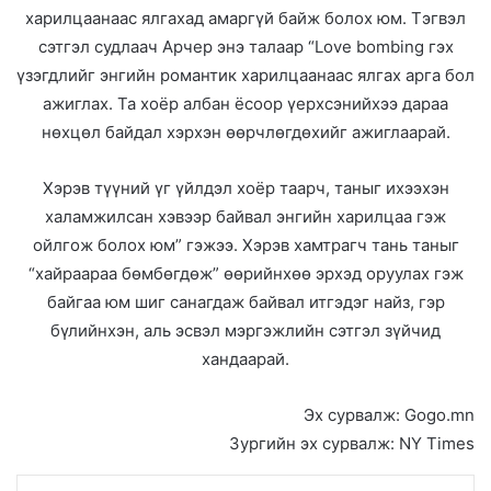
харилцаанаас ялгахад амаргүй байж болох юм. Тэгвэл
сэтгэл судлаач Арчер энэ талаар “Love bombing гэх
үзэгдлийг энгийн романтик харилцаанаас ялгах арга бол
ажиглах. Та хоёр албан ёсоор үерхсэнийхээ дараа
нөхцөл байдал хэрхэн өөрчлөгдөхийг ажиглаарай.
Хэрэв түүний үг үйлдэл хоёр таарч, таныг ихээхэн
халамжилсан хэвээр байвал энгийн харилцаа гэж
ойлгож болох юм” гэжээ. Хэрэв хамтрагч тань таныг
“хайраараа бөмбөгдөж” өөрийнхөө эрхэд оруулах гэж
байгаа юм шиг санагдаж байвал итгэдэг найз, гэр
бүлийнхэн, аль эсвэл мэргэжлийн сэтгэл зүйчид
хандаарай.
Эх сурвалж: Gogo.mn
Зургийн эх сурвалж: NY Times