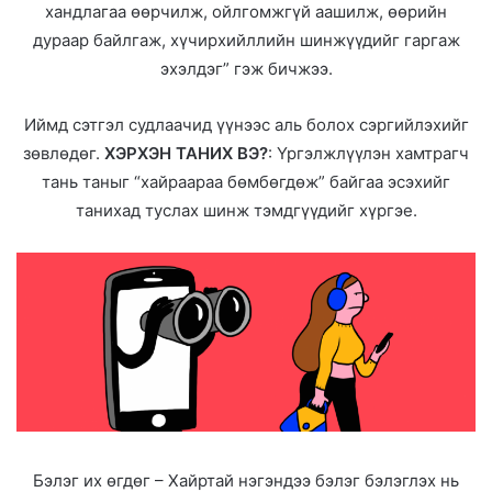
хандлагаа өөрчилж, ойлгомжгүй аашилж, өөрийн
дураар байлгаж, хүчирхийллийн шинжүүдийг гаргаж
эхэлдэг” гэж бичжээ.
Иймд сэтгэл судлаачид үүнээс аль болох сэргийлэхийг
зөвлөдөг.
ХЭРХЭН ТАНИХ ВЭ?
: Үргэлжлүүлэн хамтрагч
тань таныг “хайраараа бөмбөгдөж” байгаа эсэхийг
танихад туслах шинж тэмдгүүдийг хүргэе.
Бэлэг их өгдөг – Хайртай нэгэндээ бэлэг бэлэглэх нь