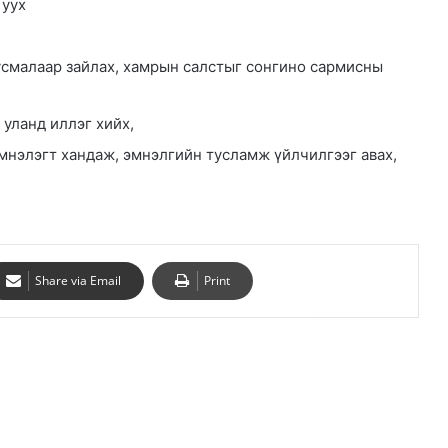
 уух
смалаар зайлах, хамрын салстыг сонгино сармисны
 уланд иллэг хийх,
нэлэгт хандаж, эмнэлгийн тусламж үйлчилгээг авах,
Share via Email
Print