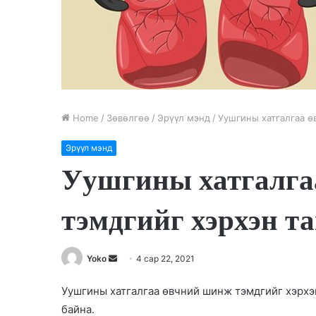
Home
/
Зөвөлгөө
/
Эрүүл мэнд
/
Уушгины хатгалгаа ө
Эрүүл мэнд
Уушгины хатгалга
тэмдгийг хэрхэн та
Yoko
S
4 сар 22, 2021
e
Уушгины хатгалгаа өвчний шинж тэмдгийг хэрхэ
n
байна.
d