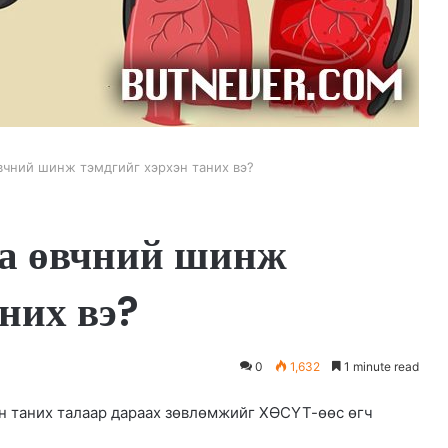
вчний шинж тэмдгийг хэрхэн таних вэ?
а өвчний шинж
них вэ?
0
1,632
1 minute read
н таних талаар дараах зөвлөмжийг ХӨСҮТ-өөс өгч