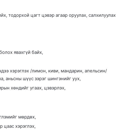
йх, тодорхой цагт цэвэр агаар оруулах, салхилуулах
болох явахгүй байх,
дээ хэрэглэх /лимон, киви, мандарин, апельсин/
а, аньсны шүүс зэрэг шингэнийг уух,
рын хөндийг угаах, цэвэрлэх,
эглэмийг мөрдөх,
р цаас хэрэглэх,