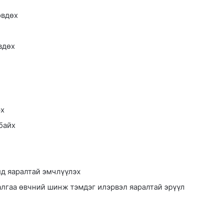
өвдөх
вдөх
эх
байх
д яаралтай эмчлүүлэх
алгаа өвчний шинж тэмдэг илэрвэл яаралтай эрүүл