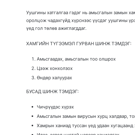
a
n
Уушгины хатгалгаа гэдэг нь амьсгалын замын ха
e
оролцож чадахгүйд хүрснээс үүсдэг уушгины үр
m
үед гол төлөв ажиглагддаг.
a
i
ХАМГИЙН ТҮГЭЭМЭЛ ГУРВАН ШИНЖ ТЭМДЭГ:
l
Амьсгаадах, амьсгалын тоо олшрох
Цээж хонхолзох
Өндөр халуурах
БУСАД ШИНЖ ТЭМДЭГ:
Чичрүүдэс хүрэх
Амьсгалын замын вирусын хурц халдвар, то
Хамрын ханиад туссан үед удаан хугацаанд 
Идээ, эсвэл цустай цэрээр ханиалгах