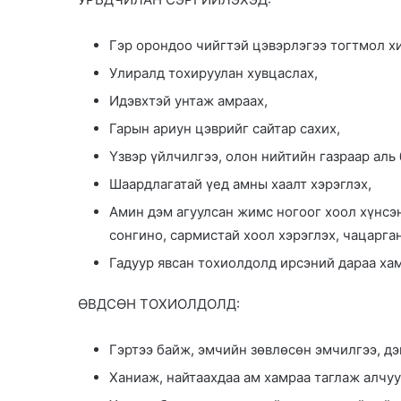
Гэр орондоо чийгтэй цэвэрлэгээ тогтмол хи
Улиралд тохируулан хувцаслах,
Идэвхтэй унтаж амраах,
Гарын ариун цэврийг сайтар сахих,
Үзвэр үйлчилгээ, олон нийтийн газраар аль 
Шаардлагатай үед амны хаалт хэрэглэх,
Амин дэм агуулсан жимс ногоог хоол хүнсэн
сонгино, сармистай хоол хэрэглэх, чацарган
Гадуур явсан тохиолдолд ирсэний дараа хам
ӨВДСӨН ТОХИОЛДОЛД:
Гэртээ байж, эмчийн зөвлөсөн эмчилгээ, д
Ханиаж, найтаахдаа ам хамраа таглаж алчуу