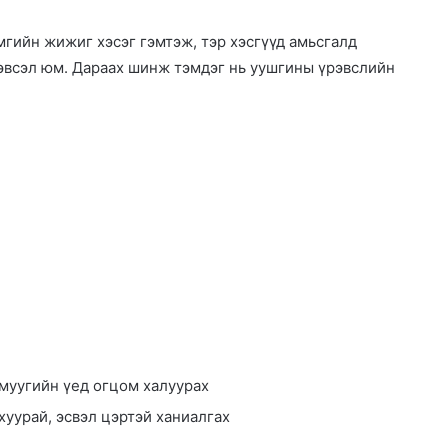
мгийн жижиг хэсэг гэмтэж, тэр хэсгүүд амьсгалд
эвсэл юм. Дараах шинж тэмдэг нь уушгины үрэвслийн
муугийн үед огцом халуурах
хуурай, эсвэл цэртэй ханиалгах