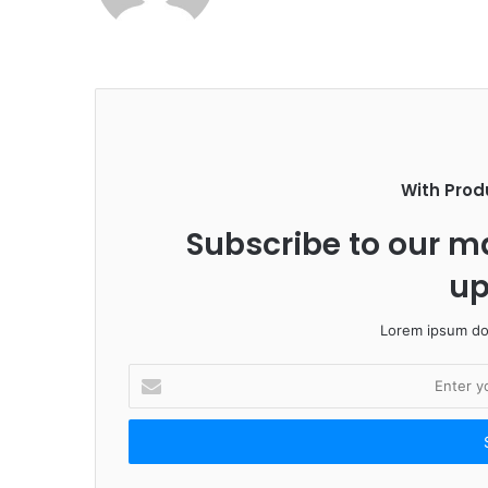
b
s
i
t
e
With Prod
Subscribe to our ma
up
Lorem ipsum dol
E
n
t
e
r