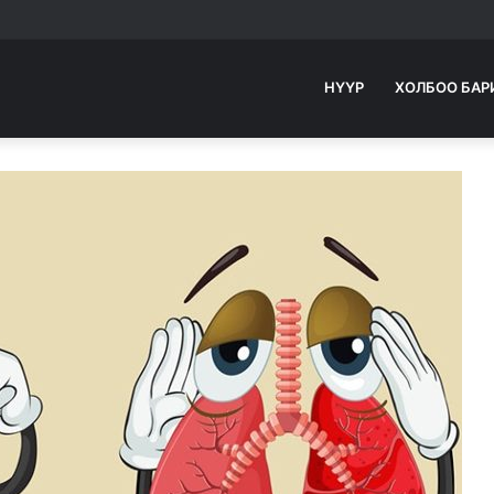
НҮҮР
ХОЛБОО БАР