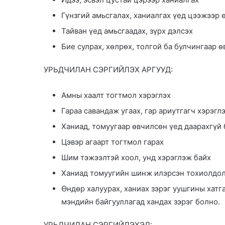
Гүнзгий амьсгалах, ханиалгах үед цээжээр 
Тайван үед амьсгаадах, зүрх дэлсэх
Бие сулрах, хөлрөх, толгой ба булчингаар ө
УРЬДЧИЛАН СЭРГИЙЛЭХ АРГУУД:
Амны хаалт тогтмол хэрэглэх
Гараа савандаж угаах, гар ариутгагч хэрэгл
Ханиад, томуугаар өвчилсөн үед даарахгүй 
Цэвэр агаарт тогтмол гарах
Шим тэжээлтэй хоол, унд хэрэглэж байх
Ханиад томуугийн шинж илэрсэн тохиолдол
Өндөр халуурах, ханиах зэрэг уушгины хатг
мэндийн байгууллагад хандах зэрэг болно.
УРЬДЧИЛАН СЭРГИЙЛЭХЭД: