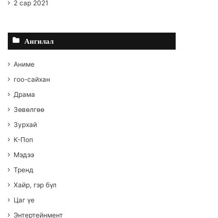
2 сар 2021
Ангилал
Аниме
гоо-сайхан
Драма
Зөвөлгөө
Зурхай
К-Поп
Мэдээ
Тренд
Хайр, гэр бүл
Цаг үе
Энтертейнмент