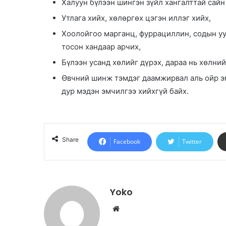
Халуун бүлээн шингэн зүйл хангалттай сайн
Утлага хийх, хөлөргөх цэгэн иллэг хийх,
Хоолойгоо марганц, фуррациллин, содын уу
тосон хандаар арчих,
Бүлээн усанд хөлийг дүрэх, дараа нь хөлний
Өвчний шинж тэмдэг даамжирвал аль ойр эм
дур мэдэн эмчилгээ хийхгүй байх.
Share
Facebook
Twitter
Yoko
W
e