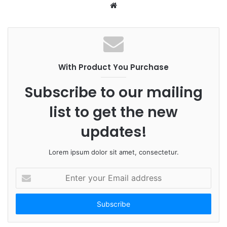
W
e
b
s
i
With Product You Purchase
t
e
Subscribe to our mailing
list to get the new
updates!
Lorem ipsum dolor sit amet, consectetur.
E
n
t
e
r
y