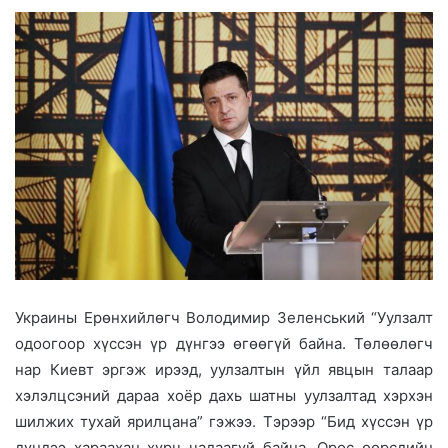
Украины Ерөнхийлөгч Володимир Зеленський “Уулзалт
одоогоор хүссэн үр дүнгээ өгөөгүй байна. Төлөөлөгч
нар Киевт эргэж ирээд, уулзалтын үйл явцын талаар
хэлэлцсэний дараа хоёр дахь шатны уулзалтад хэрхэн
шилжих тухай ярилцана” гэжээ. Тэрээр “Бид хүссэн үр
дүндээ хараахан хүрч чадаагүй байна. Орос өөрсдийн