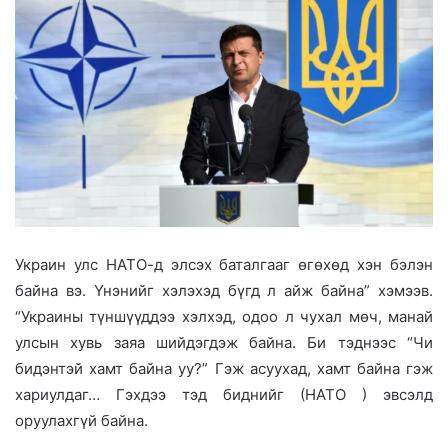
Украин улс НАТО-д элсэх баталгааг өгөхөд хэн бэлэн
байна вэ. Үнэнийг хэлэхэд бүгд л айж байна” хэмээв.
“Украины түншүүддээ хэлхэд, одоо л чухал мөч, манай
улсын хувь заяа шийдэгдэж байна. Би тэднээс “Чи
бидэнтэй хамт байна уу?” Гэж асуухад, хамт байна гэж
хариулдаг… Гэхдээ тэд биднийг (НАТО ) эвсэлд
оруулахгүй байна.