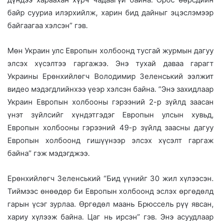
байр сууриа илэрхийлж, харин бид дайныг эцэслэмээр
байгаагаа хэлсэн” гэв.
Мөн Украин улс Европын холбоонд тусгай журмын дагуу
элсэх хүсэлтээ гаргажээ. Энэ тухай даваа гарагт
Украины Ерөнхийлөгч Володимир Зеленський ээлжит
видео мэдэгдлийнхээ үеэр хэлсэн байна. “Энэ захидлаар
Украин Европын холбооны гэрээний 2-р зүйлд заасан
үнэт зүйлсийг хүндэтгэдэг Европын улсын хувьд,
Европын холбооны гэрээний 49-р зүйлд заасны дагуу
Европын холбоонд гишүүнээр элсэх хүсэлт гаргаж
байна” гэж мэдэгджээ.
Ерөнхийлөгч Зеленський “Бид үүнийг 30 жил хүлээсэн.
Тиймээс өнөөдөр би Европын холбоонд эслэх өргөдөлд
гарын үсэг зурлаа. Өргөдөл маань Брюссель рүү явсан,
хариу хүлээж байна. Цаг нь ирсэн” гэв. Энэ асуудлаар