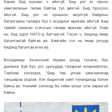
Харин бид юунаас ч айхгүй. Бид улс эх орноо
хамгаалахын төлөө байгаа тул айхгүй. Бид Оросоос
айхгүй. Бид улс эх орныхоо аюулгүй байдлын
баталгааны талаарх бүх л асуудлыг ярихаас айхгүй. Бид
төвийг сахисан статусын талаар ярихаас айхгүй. Учир
нь, бид одоо НАТО-д багтаагүй. Гэсэн ч, бидэнд ямар
баталгаатай байгаа вэ. Хамгийн гол нь ямар улсууд
бидэнд баталгаа өгөх вэ.
Володимир Зеленский Украин улсад тусалж, бас
дэмжиж буй бүх улс орнуудад талархал илэрхийллээ.
Тэрбээр хэлэхдээ, “Бид төр улсаа хамгаалахад
ганцаараа үлдлээ. Хэн бидэнтэй хамт тулалдахад бэлэн
байна вэ. Үнэнийг хэлэхэд би тийм улсыг олж харахгүй
байна.