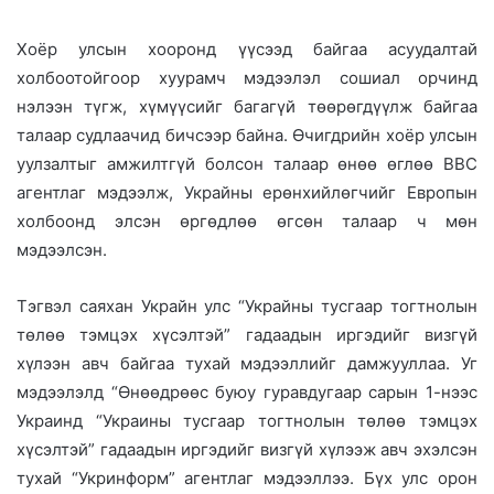
i
Хоёр улсын хооронд үүсээд байгаа асуудалтай
l
холбоотойгоор хуурамч мэдээлэл сошиал орчинд
нэлээн түгж, хүмүүсийг багагүй төөрөгдүүлж байгаа
талаар судлаачид бичсээр байна. Өчигдрийн хоёр улсын
уулзалтыг амжилтгүй болсон талаар өнөө өглөө ВВС
агентлаг мэдээлж, Украйны ерөнхийлөгчийг Европын
холбоонд элсэн өргөдлөө өгсөн талаар ч мөн
мэдээлсэн.
Тэгвэл саяхан Украйн улс “Украйны тусгаар тогтнолын
төлөө тэмцэх хүсэлтэй” гадаадын иргэдийг визгүй
хүлээн авч байгаа тухай мэдээллийг дамжууллаа. Уг
мэдээлэлд “Өнөөдрөөс буюу гуравдугаар сарын 1-нээс
Украинд “Украины тусгаар тогтнолын төлөө тэмцэх
хүсэлтэй” гадаадын иргэдийг визгүй хүлээж авч эхэлсэн
тухай “Укринформ” агентлаг мэдээллээ. Бүх улс орон