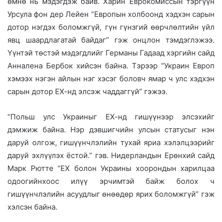
өмнө нь мэдэгдэж байв. Харин Еврокомиссын тэргүүн
Урсула фон дер Лейен “Европын холбоонд хэдхэн сарын
дотор нэгдэх боломжгүй, гүн гүнзгий өөрчлөлтийн үйл
явц шаардлагатай байдаг” гэж онцлон тэмдэглэжээ.
Үүнтэй төстэй мэдэгдлийг Германы Гадаад хэргийн сайд
Анналена Бербок хийсэн байна. Тэрээр “Украин Европ
хэмээх нэгэн айлын нэг хэсэг боловч ямар ч улс хэдхэн
сарын дотор ЕХ-нд элсэж чаддаггүй” гэжээ.
“Польш улс Украиныг ЕХ-нд гишүүнээр элсэхийг
дэмжиж байна. Нэр дэвшигчийн улсын статусыг нэн
даруй олгож, гишүүнчлэлийн тухай яриа хэлэлцээрийг
даруй эхлүүлэх ёстой.” гэв. Нидерландын Ерөнхий сайд
Марк Рютте “ЕХ болон Украины хоорондын харилцаа
одоогийнхоос илүү эрчимтэй байж болох ч
гишүүнчлэлийн асуудлыг өнөөдөр ярих боломжгүй” гэж
хэлсэн байна.