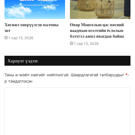
Хөгжил хөврүүлсэн малчны
Өвөр Монголын цас мөсний
хот
наадмын нээлтийн ёслолын
бэлтгэл ажил явагдаж байна
1 сар 13, 2026
1 сар 13, 2026
Хариулт үлдээх
Таны и-мэйл хаягийг нийтлэхгүй.
Шаардлагатай талбаруудыг
*
-
р тэмдэглэсэн