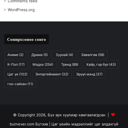
Comments feed
WordPress.org
Сонирхсоноо сонго
Аниме
(2)
Драма
(5)
Зурхай
(4)
Зөвөлгөө
(58)
К-Поп
(17)
Мэдээ
(254)
Тренд
(89)
Хайр, гэр бүл
(43)
Цаг үе
(102)
Энтертейнмент
(32)
Эрүүл мэнд
(37)
гоо-сайхан
(11)
© Copyright 2026, Бүх эрх хуулиар хамгаалагдсан |
butnever.com Бүтээв
| Цаг үеийн мэдээллийг цаг алдахгүй