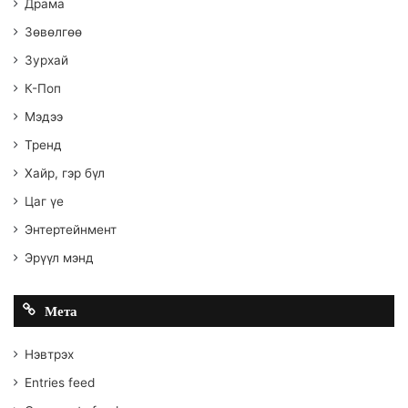
Драма
Зөвөлгөө
Зурхай
К-Поп
Мэдээ
Тренд
Хайр, гэр бүл
Цаг үе
Энтертейнмент
Эрүүл мэнд
Мета
Нэвтрэх
Entries feed