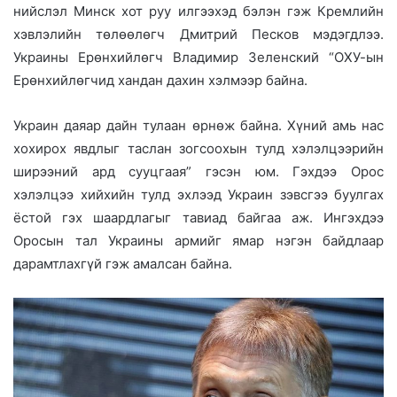
нийслэл Минск хот руу илгээхэд бэлэн гэж Кремлийн
хэвлэлийн төлөөлөгч Дмитрий Песков мэдэгдлээ.
Украины Ерөнхийлөгч Владимир Зеленский “ОХУ-ын
Ерөнхийлөгчид хандан дахин хэлмээр байна.
Украин даяар дайн тулаан өрнөж байна. Хүний ​​амь нас
хохирох явдлыг таслан зогсоохын тулд хэлэлцээрийн
ширээний ард сууцгаая” гэсэн юм. Гэхдээ Орос
хэлэлцээ хийхийн тулд эхлээд Украин зэвсгээ буулгах
ёстой гэх шаардлагыг тавиад байгаа аж. Ингэхдээ
Оросын тал Украины армийг ямар нэгэн байдлаар
дарамтлахгүй гэж амалсан байна.