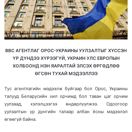
ВВС АГЕНТЛАГ ОРОС-УКРАИНЫ УУЛЗАЛТЫГ ХҮССЭН
ҮР ДҮНДЭЭ ХҮРЭЭГҮЙ, УКРАИН УЛС ЕВРОПЫН
ХОЛБООНД НЭН ЯАРАЛТАЙ ЭЛСЭХ ӨРГӨДЛӨӨ
ӨГСӨН ТУХАЙ МЭДЭЭЛЛЭЭ
Тус агентлагийн мэдээлж буйгаар бол Орос, Украины
талууд Беларусийн хил орчимд бол таван цаг орчим
уулзаад, хэлэлцээгээ өндөрлүүлжээ. Одоогоор
уулзалтын үр дүнгийн талаар албан ёсны мэдээлэл
өгөөгүй байна.