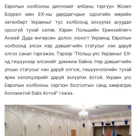
Европын холбооны дипломат албаны тэргүүн Жозеп
Боррел мөн ЕХ-ны удирдагчдын одоогийн мөрийн
хөтөлбөрт Украиныг тус холбоонд элсүүлэх асуудал
ороогүй тухай хэлэв. Харин Польшийн Ерөнхийлөгч
Анжей Дуда өнгөрсөн долоо хоногт Украинд Европын
холбоонд элсэх нэр дэвшигчийн статусыг нэн даруй
олгох санал гаргажээ. Тэрээр “Польш улс Украиныг ЕХ-
нд гишүүнээр элсэхийг дэмжиж байна. Нэр дэвшигчийн
улсын статусыг нэн даруй олгож, гишүүнчлэлийн тухай
яриа хэлэлцээрийг даруй эхлүүлэх ёстой. Украин улс
Европын холбооны сэргээн босголтын санд хамрагдах
боломжтой байх ёстой” гэжээ.