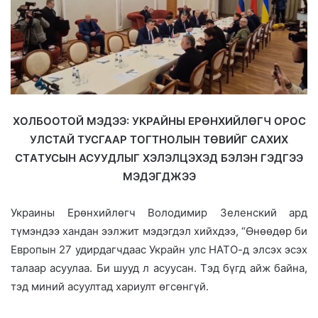
ХОЛБООТОЙ МЭДЭЭ: УКРАЙНЫ ЕРӨНХИЙЛӨГЧ ОРОС
УЛСТАЙ TУСГААР TОГTНОЛЫН TӨВИЙГ САХИХ
СTАTУСЫН АСУУДЛЫГ ХЭЛЭЛЦЭХЭД БЭЛЭН ГЭДГЭЭ
MЭДЭГДЖЭЭ
Украины Ерөнхийлөгч Володимир Зеленский ард
түмэндээ хандан ээлжит мэдэгдэл хийхдээ, “Өнөөдөр би
Европын 27 удирдагчдаас Украйн улс НАТО-д элсэх эсэх
талаар асуулаа. Би шууд л асуусан. Тэд бүгд айж байна,
тэд миний асуултад хариулт өгсөнгүй.