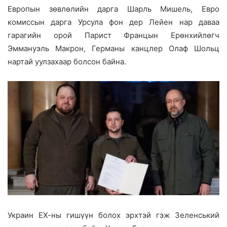
Европын зөвлөлийн дарга Шарль Мишель, Евро
комиссын дарга Урсула фон дер Лейен нар даваа
гарагийн орой Парист Францын Ерөнхийлөгч
Эммануэль Макрон, Германы канцлер Олаф Шольц
нартай уулзахаар болсон байна.
Украин ЕХ-ны гишүүн болох эрхтэй гэж Зеленський