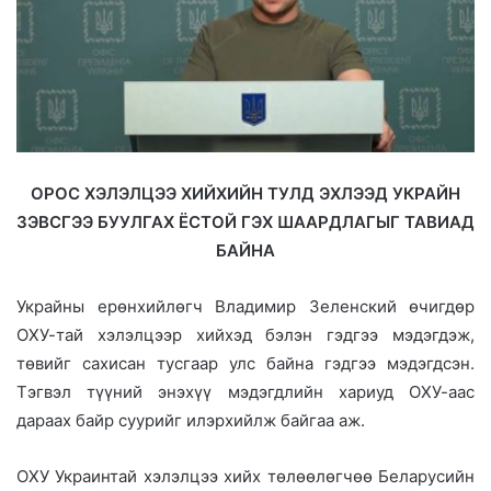
ОРОС ХЭЛЭЛЦЭЭ ХИЙХИЙН ТУЛД ЭХЛЭЭД УКРАЙH
ЗЭВCГЭЭ БУУЛГАХ ЁСТОЙ ГЭХ ШААРДЛАГЫГ ТАВИАД
БАЙНА
Украйны ерөнхийлөгч Владимир Зеленский өчигдөр
ОХУ-тай хэлэлцээр хийхэд бэлэн гэдгээ мэдэгдэж,
төвийг сахисан тусгаар улс байна гэдгээ мэдэгдсэн.
Тэгвэл түүний энэхүү мэдэгдлийн хариуд ОХУ-аас
дараах байр суурийг илэрхийлж байгаа аж.
ОХУ Украинтай хэлэлцээ хийх төлөөлөгчөө Беларусийн