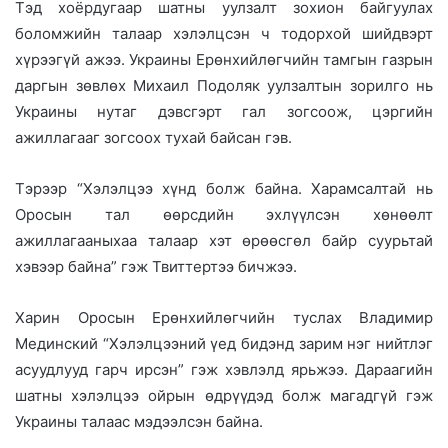
Тэд хоёрдугаар шатны уулзалт зохион байгуулах
боломжийн талаар хэлэлцсэн ч тодорхой шийдвэрт
хүрээгүй ажээ. Украины Ерөнхийлөгчийн тамгын газрын
даргын зөвлөх Михаил Подоляк уулзалтын зорилго нь
Украины нутаг дэвсгэрт гал зогсоож, цэргийн
ажиллагааг зогсоох тухай байсан гэв.
Тэрээр “Хэлэлцээ хүнд болж байна. Харамсалтай нь
Оросын тал өөрсдийн эхлүүлсэн хөнөөлт
ажиллагааныхаа талаар хэт өрөөсгөл байр суурьтай
хэвээр байна” гэж Твиттертээ бичжээ.
Харин Оросын Ерөнхийлөгчийн туслах Владимир
Мединский “Хэлэлцээний үед бидэнд зарим нэг нийтлэг
асуудлууд гарч ирсэн” гэж хэвлэлд ярьжээ. Дараагийн
шатны хэлэлцээ ойрын өдрүүдэд болж магадгүй гэж
Украины талаас мэдээлсэн байна.