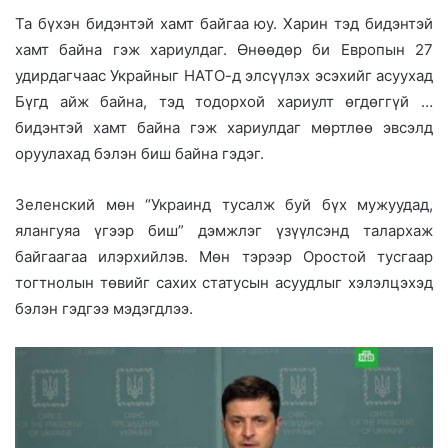
Та бүхэн бидэнтэй хамт байгаа юу. Харин тэд бидэнтэй
хамт байна гэж хариулдаг. Өнөөдөр би Европын 27
удирдагчаас Украйныг НАТО-д элсүүлэх эсэхийг асуухад
Бүгд айж байна, тэд тодорхой хариулт өгдөггүй …
бидэнтэй хамт байна гэж хариулдаг мөртлөө эвсэлд
оруулахад бэлэн биш байна гэдэг.
Зеленский мөн “Украинд тусалж буй бүх мужуудад,
ялангуяа үгээр биш” дэмжлэг үзүүлсэнд талархаж
байгаагаа илэрхийлэв. Мөн тэрээр Оростой тусгаар
тогтнолын төвийг сахих статусын асуудлыг хэлэлцэхэд
бэлэн гэдгээ мэдэгдлээ.