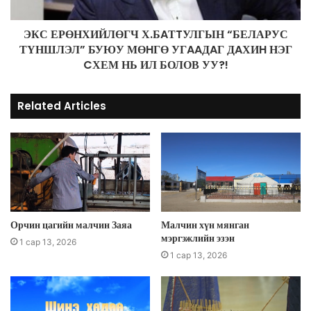
ЭКС ЕРӨНХИЙЛӨГЧ Х.БAТTУЛГЫН “БЕЛАРУС
ТҮНШЛЭЛ” БУЮУ МӨHГӨ УГAAДAГ ДAХИH НЭГ
CХЕМ НЬ ИЛ БОЛОВ УУ?!
Related Articles
Орчин цагийн малчин Заяа
Малчин хүн мянган
мэргэжлийн эзэн
1 сар 13, 2026
1 сар 13, 2026