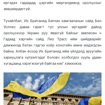
иргэдээ гадаадад цэргийн мөргөлдөөнд оролцохыг
зөвшөөрдөггүй.
Тухайлбал, Их Британид Батлан хамгаалахын сайд Бен
Уоллес даваа гарагт тус улсын иргэдийг дайнд
оролцохоор Украин руу явахгүй байхыг зөвлөсөн ч
Гадаад хэргийн сайд Лиз Трасс ийм шийдвэрийг
дэмжихэд бэлэн гэдгээ хоёр хоногийн өмнө мэдэгдсэн
байна. Албан ёсоор Их Британид ийм үйлдэлд эрүүгийн
хариуцлага хүлээлгэдэг боловч холбогдох хууль удаан
хугацаанд хэрэгжээгүй байгаа юм” хэмээжээ.