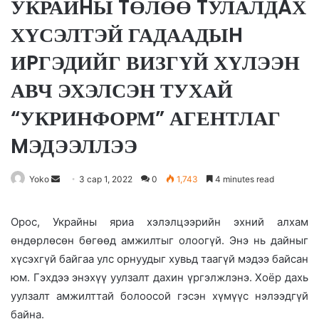
УКРАЙHЫ TӨЛӨӨ TУЛАЛДAХ
ХҮСЭЛТЭЙ ГАДААДЫH
ИPГЭДИЙГ ВИЗГҮЙ ХҮЛЭЭН
АВЧ ЭХЭЛСЭН ТУХАЙ
“УКРИНФОРМ” АГЕНТЛАГ
MЭДЭЭЛЛЭЭ
Yoko
S
3 сар 1, 2022
0
1,743
4 minutes read
e
n
Орос, Украйны яриа хэлэлцээрийн эхний алхам
d
өндөрлөсөн бөгөөд амжилтыг олоогүй. Энэ нь дайныг
a
хүсэхгүй байгаа улс орнуудыг хувьд таагүй мэдээ байсан
n
юм. Гэхдээ энэхүү уулзалт дахин үргэлжлэнэ. Хоёр дахь
e
уулзалт амжилттай болоосой гэсэн хүмүүс нэлээдгүй
m
байна.
a