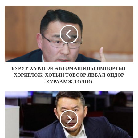
o
u
r
E
m
a
i
l
a
d
БУРУУ ХҮРДТЭЙ АВТОМАШИНЫ ИМПОРТЫГ
d
ХОРИГЛОЖ, ХОТЫН ТӨВӨӨР ЯВБАЛ ӨНДӨР
r
ХУРААМЖ ТӨЛНӨ
e
s
s