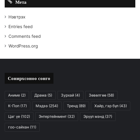
Мета
Нэвтрэх
Entries feed
Comments feed
WordPress.org
Сонирхсоноо сонго
Аниме
(2)
Драма
(5)
Зурхай
(4)
Зөвөлгөө
(58)
К-Поп
(17)
Мэдээ
(254)
Тренд
(89)
Хайр, гэр бүл
(43)
Цаг үе
(102)
Энтертейнмент
(32)
Эрүүл мэнд
(37)
гоо-сайхан
(11)