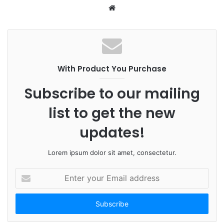
W
e
b
s
i
With Product You Purchase
t
e
Subscribe to our mailing
list to get the new
updates!
Lorem ipsum dolor sit amet, consectetur.
E
n
t
e
r