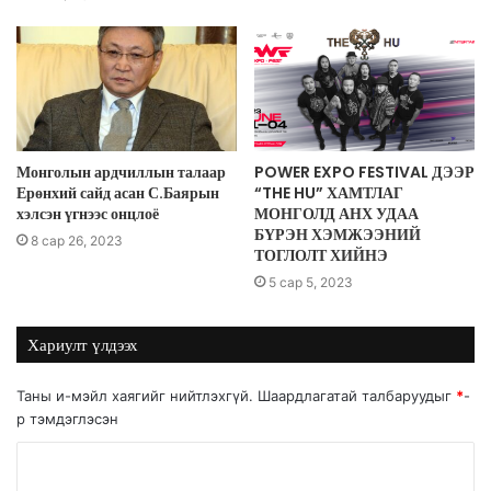
Монголын ардчиллын талаар
POWER EXPO FESTIVAL ДЭЭР
Ерөнхий сайд асан С.Баярын
“THE HU” ХАМТЛАГ
хэлсэн үгнээс онцлоё
МОНГОЛД АНХ УДАА
БҮРЭН ХЭМЖЭЭНИЙ
8 сар 26, 2023
ТОГЛОЛТ ХИЙНЭ
5 сар 5, 2023
Хариулт үлдээх
Таны и-мэйл хаягийг нийтлэхгүй.
Шаардлагатай талбаруудыг
*
-
р тэмдэглэсэн