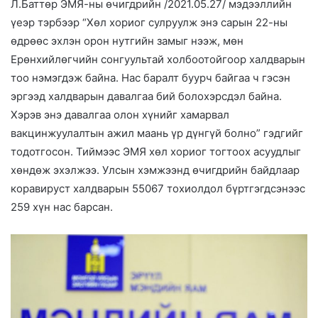
Л.Баттөр ЭМЯ-ны өчигдрийн /2021.05.27/ мэдээллийн
үеэр тэрбээр “Хөл хориог сулруулж энэ сарын 22-ны
өдрөөс эхлэн орон нутгийн замыг нээж, мөн
Ерөнхийлөгчийн сонгуультай холбоотойгоор халдварын
тоо нэмэгдэж байна. Нас баралт буурч байгаа ч гэсэн
эргээд халдварын давалгаа бий болохэрсдэл байна.
Хэрэв энэ давалгаа олон хүнийг хамарвал
вакцинжуулалтын ажил маань үр дүнгүй болно” гэдгийг
тодотгосон. Тиймээс ЭМЯ хөл хориог тогтоох асуудлыг
хөндөж эхэлжээ. Улсын хэмжээнд өчигдрийн байдлаар
коравируст халдварын 55067 тохиолдол бүртгэгдсэнээс
259 хүн нас барсан.