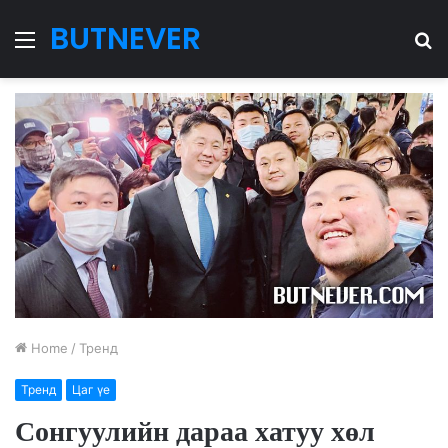
BUTNEVER
Menu
S
fo
Home
/
Тренд
Тренд
Цаг үе
Сонгуулийн дараа хатуу хөл