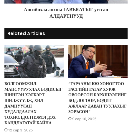
Ангийнхаа анхны ГАВЪЯАТЫГ угтсан
АЛДАРТНУУД
Related Articles
БОЛГООМЖИЛ:
“ГАРААНЫ 100 ХОНОГТОО
МАНСУУРУУЛАХ БОДИСЫГ
ЗАСГИЙН ГАЗАР ХУРЖ
ШИНГЭН ХЭЛБЭРТ
ОВООРСОН БЭРХШЭЭЛИЙГ
ШИЛЖҮҮЛЖ, ХИЛ
БОДЛОГООР, БОДИТ
ДАМНУУЛАН
АЖЛААР ДАВАН ТУУЛАХЫГ
ХУДАЛДААЛАХ
ЗОРЬСОН”
ТОХИОЛДОЛ НЭМЭГДЭХ
9 сар 16, 2025
ХАНДЛАГАТАЙ БАЙНА
12 сар 3, 2025