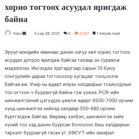
хорио тогтоох асуудал яригдаж
байна
Yoko
S
5 сар 28, 2021
0
2,067
1 minute read
e
n
Эрүүл мэндийн яамнаас дахин хатуу хөл хорио тогтоох
d
асуудал дотроо яригдаж байгаа талаар эх сурвалж
a
мэдээллээ. Ингэхдээ зургадугаар сарын 10 буюу
n
сонгуулийн дараа тогтоохоор хугацааг тооцоолж
e
байгаа аж. Учир нь өдөрт илрэх халдварын тохиолдлын
m
тоо огтхон ч буурахгүй байна гэж үзжээ. PCR-ийн
a
шинжилгээний цэгүүдээ цөөлж өдөрт 6500-7000 орчим
i
хүнд шинжилгээ хийхэд халдвар 550-680 орчим
l
бүртгэгдэж байгаа. Өөрөөр хэлбэл, шинжилгээ хийх
хүний тоо хэд дахин буурсан болохоос биш халдварын
тархалт буураагүй гэсэн үг. ХӨСҮТ-ийн захирал