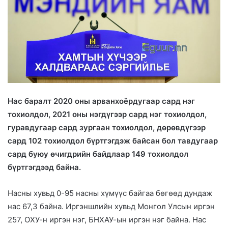
Нас баралт 2020 оны арванхоёрдугаар сард нэг
тохиолдол, 2021 оны нэгдүгээр сард нэг тохиолдол,
гуравдугаар сард зургаан тохиолдол, дөрөвдүгээр
сард 102 тохиолдол бүртгэгдэж байсан бол тавдугаар
сард буюу өчигдрийн байдлаар 149 тохиолдол
бүртгэгдээд байна.
Насны хувьд 0-95 насны хүмүүс байгаа бөгөөд дундаж
нас 67,3 байна. Иргэншлийн хувьд Монгол Улсын иргэн
257, ОХУ-н иргэн нэг, БНХАУ-ын иргэн нэг байна. Нас