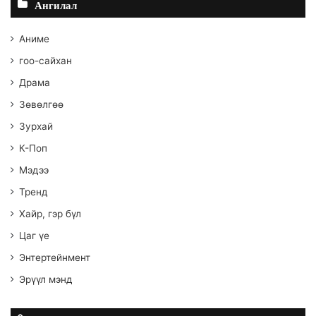
Ангилал
Аниме
гоо-сайхан
Драма
Зөвөлгөө
Зурхай
К-Поп
Мэдээ
Тренд
Хайр, гэр бүл
Цаг үе
Энтертейнмент
Эрүүл мэнд