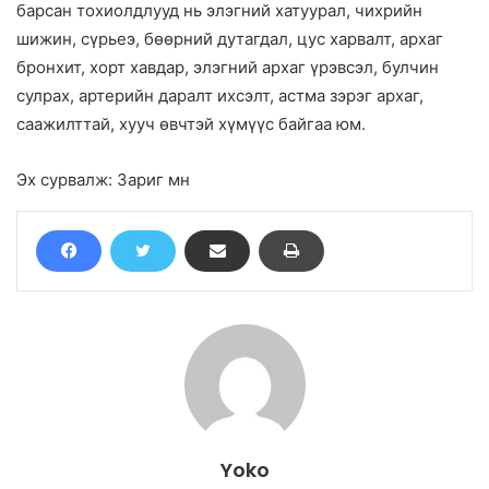
барсан тохиолдлууд нь элэгний хатуурал, чихрийн
шижин, сүрьеэ, бөөрний дутагдал, цус харвалт, архаг
бронхит, хорт хавдар, элэгний архаг үрэвсэл, булчин
сулрах, артерийн даралт ихсэлт, астма зэрэг архаг,
саажилттай, хууч өвчтэй хүмүүс байгаа юм.
Эх сурвалж: Зариг мн
Yoko