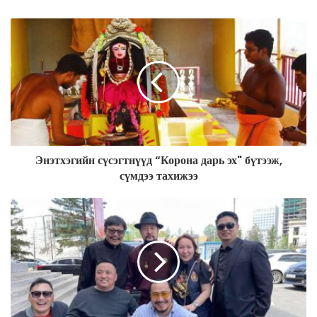
y
o
u
r
E
m
a
i
l
a
d
Энэтхэгийн сүсэгтнүүд “Корона дарь эх" бүтээж,
d
сүмдээ тахижээ
r
e
s
s