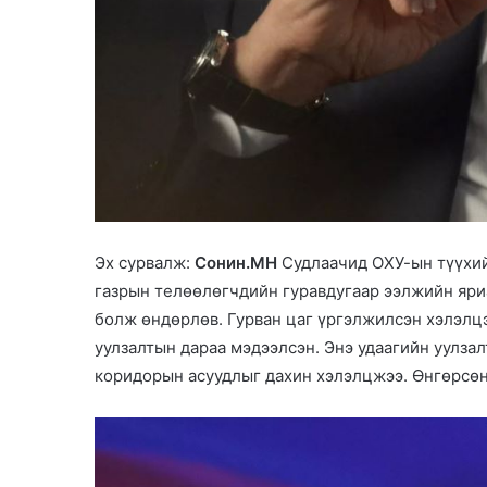
Эх сурвалж:
Сонин.МН
Судлаачид ОХУ-ын түүхий
газрын телөөлөгчдийн гуравдугаар ээлжийн яри
болж өндөрлөв. Гурван цаг үргэлжилсэн хэлэлцэ
уулзалтын дараа мэдээлсэн. Энэ удаагийн уулза
коридорын асуудлыг дахин хэлэлцжээ. Өнгөрсөн