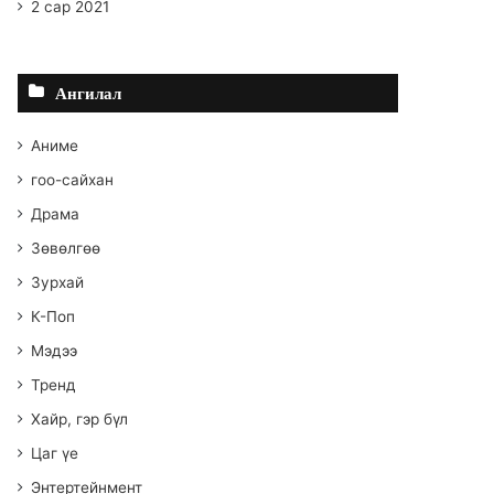
2 сар 2021
Ангилал
Аниме
гоо-сайхан
Драма
Зөвөлгөө
Зурхай
К-Поп
Мэдээ
Тренд
Хайр, гэр бүл
Цаг үе
Энтертейнмент