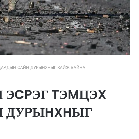
AДAAДЫH САЙН ДУPЫHXHЫГ ХАЙЖ БАЙНА
 ЭCPЭГ TЭMЦЭX
Н ДУPЫHXHЫГ