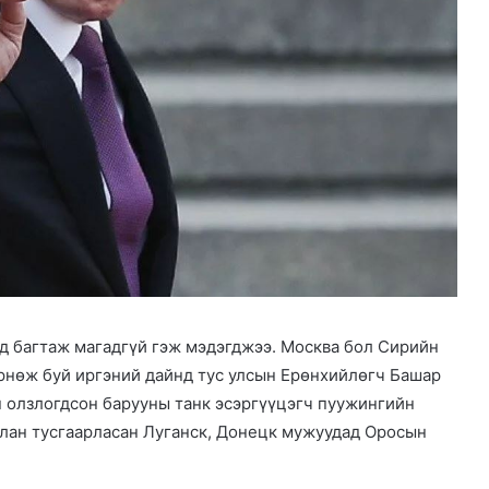
үд багтаж магадгүй гэж мэдэгджээ. Москва бол Сирийн
рнөж буй иргэний дайнд тус улсын Ерөнхийлөгч Башар
 олзлогдсон барууны танк эсэргүүцэгч пуужингийн
алан тусгаарласан Луганск, Донецк мужуудад Оросын