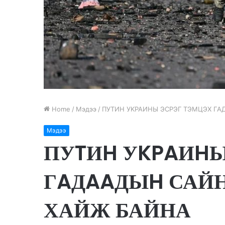
Home
/
Мэдээ
/
ПУTИH УKPAИHЫ ЭCPЭГ TЭMЦЭX Г
Мэдээ
ПУTИH УKPAИHЫ
ГAДAAДЫH САЙ
ХАЙЖ БАЙНА