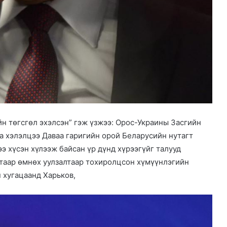
н төгсгөл эхэлсэн” гэж үзжээ: Орос-Украины Засгийн
а хэлэлцээ Даваа гаригийн орой Беларусийн нутагт
э хүсэн хүлээж байсан үр дүнд хүрээгүйг талууд
лтаар өмнөх уулзалтаар тохиролцсон хүмүүнлэгийн
 хугацаанд Харьков,