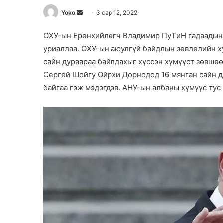
Yoko
S
3 сар 12, 2022
e
ОХУ-ын Ерөнхийлөгч Владимир ПуTиH гадаадын
n
уриаллаа. ОХУ-ын аюулгүй байдлын зөвлөлийн ху
d
a
сайн дураараа байлдахыг хүссэн хүмүүст зөвшөө
n
Сергей Шойгу Ойрхи Дорнодод 16 мянган сайн д
e
байгаа гэж мэдэгдэв. АНУ-ын албаны хүмүүс тус
m
a
i
l