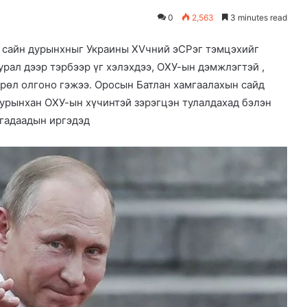
0
2,563
3 minutes read
 сайн дурынхныг Украины XVчний эCPэг тэмцэхийг
рал дээр тэрбээр үг хэлэхдээ, ОХУ-ын дэмжлэгтэй ,
рөл олгоно гэжээ. Оросын Батлан ​​хамгаалахын сайд
урынхан ОХУ-ын хүчинтэй зэрэгцэн тулалдахад бэлэн
 гадаадын иргэдэд