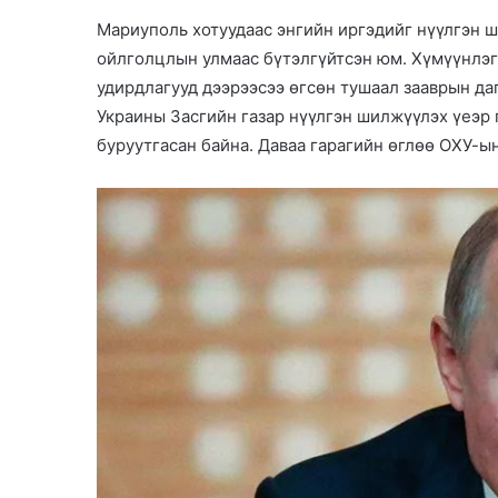
Мариуполь хотуудаас энгийн иргэдийг нүүлгэн ш
ойлголцлын улмаас бүтэлгүйтсэн юм. Хүмүүнлэг
удирдлагууд дээрээсээ өгсөн тушаал зааврын да
Украины Засгийн газар нүүлгэн шилжүүлэх үеэр 
буруутгасан байна. Даваа гарагийн өглөө ОХУ-ы