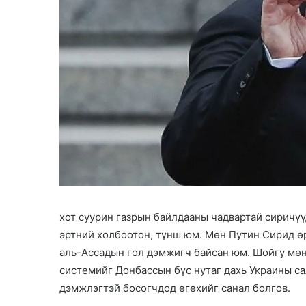
хот суурин газрын байлдааны чадвартай сиричү
эртний холбоотон, түнш юм. Мөн Путин Сирид ө
аль-Ассадын гол дэмжигч байсан юм. Шойгу мөн
системийг Донбассын бүс нутаг дахь Украины с
дэмжлэгтэй босогчдод өгөхийг санал болгов.