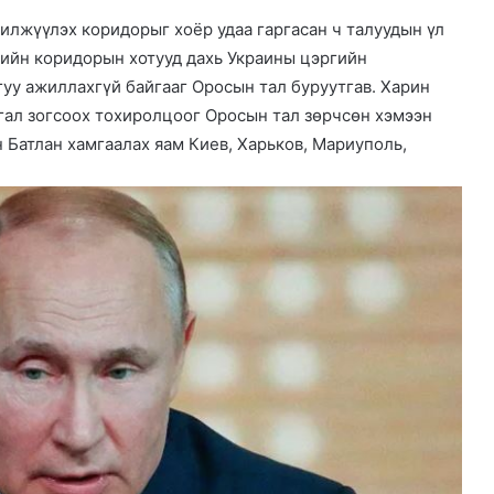
илжүүлэх коридорыг хоёр удаа гаргасан ч талуудын үл
ийн коридорын хотууд дахь Украины цэргийн
гуу ажиллахгүй байгааг Оросын тал буруутгав. Харин
гал зогсоох тохиролцоог Оросын тал зөрчсөн хэмээн
н Батлан хамгаалах яам Киев, Харьков, Мариуполь,