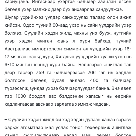
хариуцана. Ингэснээр үхэртээ бэлчээр зайчлан өгсөн
бөгөөд үхэр малжих дээр бүх анхаарлаа хандуулжээ.
Шугар үхрийнхээ үүлдэр сайжруулах талаар олон ажил
хийсэн. Одоо түүний 60-аад үхэр нь сайн үүлдрийн үхэр
болжээ. Сүүлийн хэдэн жилд махны үнэ бууж, нутгийн
үхэр хэдэн мянган юань л хүрч байхад, түүний
Австралиас импортолсон симментал үүлдрийн үхэр 16-
17 мянган юаньд хүрч, Хятадын үүлдэрийн хуаши үхэр нь
9-10 мянган юаньд хүрч байна. Бэлчээрээ ашиглах тал
дээр тэрээр 759 га бэлчээрээсээ 266 гаг нь хадлан
болгосон бөгөөд бусад айлаас 400 га бэлчээр
түрээсэлж,зундаа үхрээ бэлчээрлүүлдэг байна. Энэ өвөл
тэр 1000 боодол өвс бэлдсэний хагасыг нь өөрийн
хадлангаасаа авснаар зарлагаа хэмнэж чадсан.
– Сүүлийн хэдэн жилд би хэд хэдэн дулаан хашаа саравч
барьж атоматаар мал услах тоног төхөөрөмж ашиглаж
камер суурилуулснаар надад маш дөхөм болсон