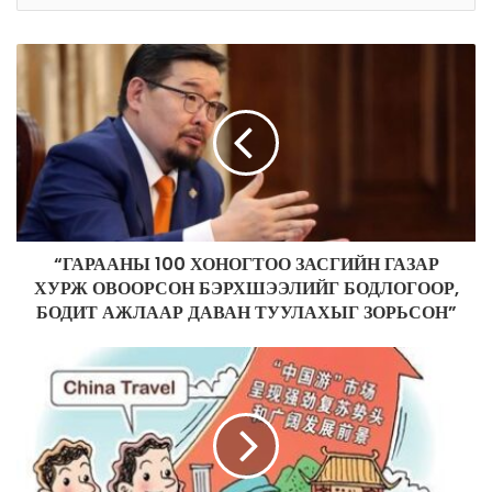
y
o
u
r
E
m
a
i
l
a
d
“ГАРААНЫ 100 ХОНОГТОО ЗАСГИЙН ГАЗАР
d
ХУРЖ ОВООРСОН БЭРХШЭЭЛИЙГ БОДЛОГООР,
r
БОДИТ АЖЛААР ДАВАН ТУУЛАХЫГ ЗОРЬСОН”
e
s
s