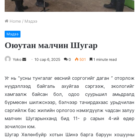
Home
/
Мэдээ
Мэдээ
Оюутан малчин Шугар
Yoko
S
10 сар 6, 2025
0
501
1 minute read
e
n
Уг нь “усны тунгалаг өвсний соргогийг даган ” оторлож
d
нүүдэллээд байгаль ахуйгаа сэргээж, экологийг
a
хамгаалж байсан бол, одоо суурьшил амьдралд
n
бүрмөсөн шилжснээр, бэлчээр тачирдахаас урьдчилан
e
сэргийлж бас жилийн орлогоо нэмэгдүүлж чадсан залуу
m
малчин Шугарынханд бид 11- р сарын 4-ий өдөр
a
зочилсон юм.
i
Шугар Хөлөнбуйр хотын Шинэ барга баруун хошууны
l