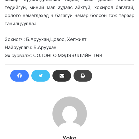
төдийгүй, миний мал зудаас айхгүй, хохирол багатай,
орлого нэмэгдэхэд ч багагүй нэмэр болсон гэж тэрээр
танилцууллаа.
Зохиогч: Б.Аруухан,Цовоо, Хөгжилт
Найруулагч: Б.Аруухан
Эх сурвалж: СОЛОНГО МЭДЭЭЛЛИЙН ТӨВ
Yoko