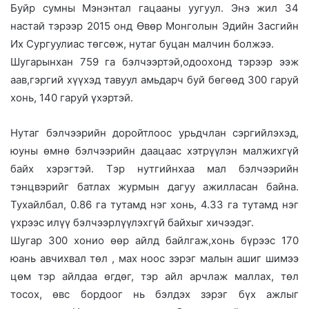
Буйр сумны Мэнэнтал гацааны уугуул. Энэ жил 34
настай тэрээр 2015 онд Өвөр Монголын Эдийн Засгийн
Их Сургуулиас төгсөж, нутаг буцан малчин болжээ.
Шугарынхан 759 га бэлчээртэй,одоохонд тэрээр ээж
аав,гэргий хүүхэд тавуул амьдарч буй бөгөөд 300 гаруй
хонь, 140 гаруй үхэртэй.
Нутаг бэлчээрийн доройтлоос урьдчлан сэргийлэхэд,
юуны өмнө бэлчээрийн даацаас хэтрүүлэн малжихгүй
байх хэрэгтэй. Тэр нутгийнхаа мал бэлчээрийн
тэнцвэрийг батлах журмын дагуу ажилласан байна.
Тухайлбал, 0.86 га тутамд нэг хонь, 4.33 га тутамд нэг
үхрээс илүү бэлчээрлүүлэхгүй байхыг хичээдэг.
Шугар 300 хонио өөр айлд байлгаж,хонь бүрээс 170
юань авчихвал төл , мах ноос зэрэг малын ашиг шимээ
цөм тэр айлдаа өгдөг, тэр айл арчлаж маллах, төл
тосох, өвс бордоог нь бэлдэх зэрэг бүх ажлыг