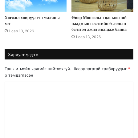
Хөгжил хөврүүлсэн малчны
Өвөр Монголын цас мөсний
хот
наадмын нээлтийн ёслолын
бэлтгэл ажил явагдаж байна
1 сар 13, 2026
1 сар 13, 2026
Хариулт үлдээх
Таны и-мэйл хаягийг нийтлэхгүй.
Шаардлагатай талбаруудыг
*
-
р тэмдэглэсэн