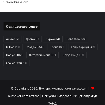
WordPress.org
Сонирхсоноо сонго
Аниме
(2)
Драма
(5)
Зурхай
(4)
Зөвөлгөө
(58)
К-Поп
(17)
Мэдээ
(254)
Тренд
(89)
Хайр, гэр бүл
(43)
Цаг үе
(102)
Энтертейнмент
(32)
Эрүүл мэнд
(37)
гоо-сайхан
(11)
© Copyright 2026, Бүх эрх хуулиар хамгаалагдсан |
butnever.com Бүтээв
| Цаг үеийн мэдээллийг цаг алдахгүй
ТАНД