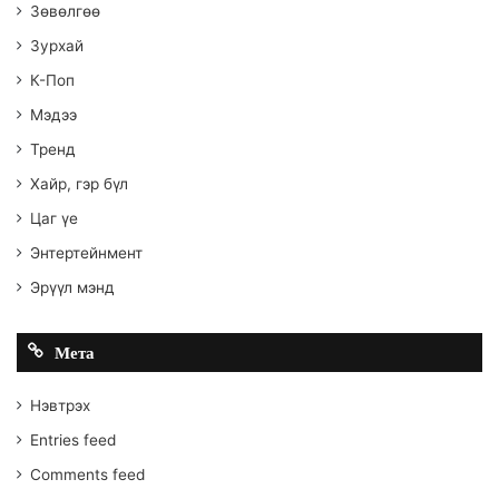
Зөвөлгөө
Зурхай
К-Поп
Мэдээ
Тренд
Хайр, гэр бүл
Цаг үе
Энтертейнмент
Эрүүл мэнд
Мета
Нэвтрэх
Entries feed
Comments feed