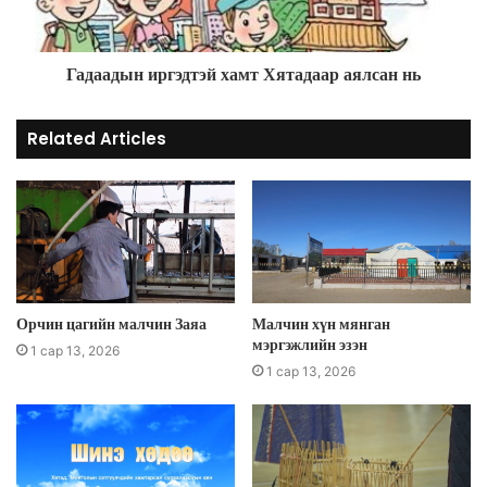
Гадаадын иргэдтэй хамт Хятадаар аялсан нь
Related Articles
Орчин цагийн малчин Заяа
Малчин хүн мянган
мэргэжлийн эзэн
1 сар 13, 2026
1 сар 13, 2026