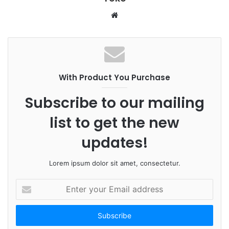
W
e
b
s
i
With Product You Purchase
t
e
Subscribe to our mailing
list to get the new
updates!
Lorem ipsum dolor sit amet, consectetur.
E
n
t
e
r