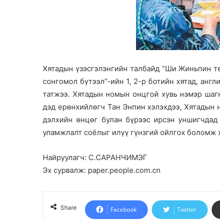
Хятадын үзэсгэлэнгийн талбайд “Ши Жиньпин тө
сонгомол бүтээл”-ийн 1, 2-р ботийн хятад, анг
татжээ. Хятадын номын онцгой хувь нэмэр шагн
дэд ерөнхийлөгч Тан Энпин хэлэхдээ, Хятадын н
дэлхийн өнцөг булан бүрээс ирсэн уншигчдад
уламжлалт соёлыг илүү гүнзгий ойлгох боломж х
Найруулагч: С.САРАНЧИМЭГ
Эх сурвалж: paper.people.com.cn
Share
Facebook
Twitter