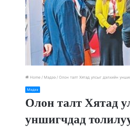
Home
/
Мэдээ
/
Олон талт Хятад улсыг дэлхийн унши
Мэдээ
Олон талт Хятад у
уншигчдад толилу