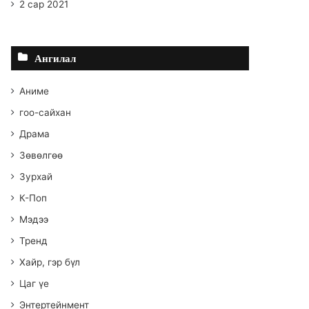
2 сар 2021
Ангилал
Аниме
гоо-сайхан
Драма
Зөвөлгөө
Зурхай
К-Поп
Мэдээ
Тренд
Хайр, гэр бүл
Цаг үе
Энтертейнмент