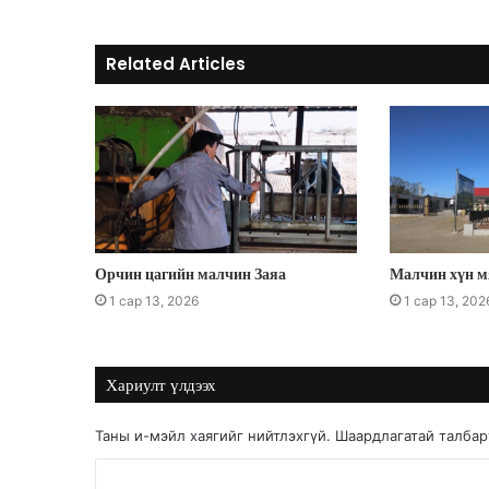
s
Related Articles
Орчин цагийн малчин Заяа
Малчин хүн м
1 сар 13, 2026
1 сар 13, 202
Хариулт үлдээх
Таны и-мэйл хаягийг нийтлэхгүй.
Шаардлагатай талба