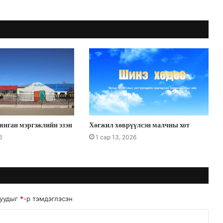
янган мэргэжлийн эзэн
Хөгжил хөврүүлсэн малчны хот
6
1 сар 13, 2026
руудыг
*
-р тэмдэглэсэн