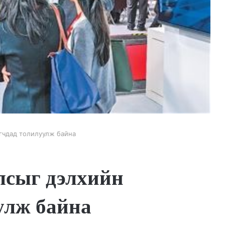
гчдад толилуулж байна
лсыг дэлхийн
улж байна