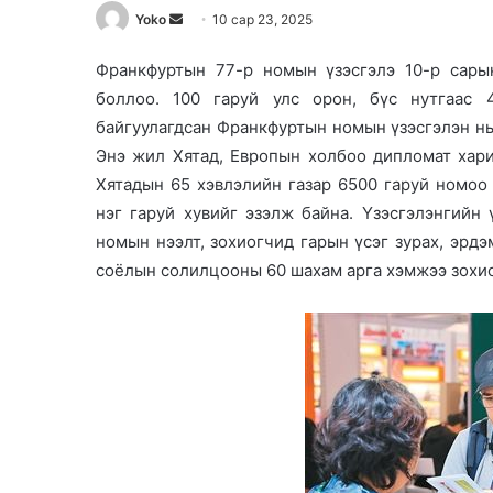
Yoko
S
10 сар 23, 2025
e
Франкфуртын 77-р номын үзэсгэлэ 10-р сары
n
боллоо. 100 гаруй улс орон, бүс нутгаас 
d
a
байгуулагдсан Франкфуртын номын үзэсгэлэн нь
n
Энэ жил Хятад, Европын холбоо дипломат хар
e
Хятадын 65 хэвлэлийн газар 6500 гаруй номоо 
m
нэг гаруй хувийг эзэлж байна. Үзэсгэлэнгийн
a
номын нээлт, зохиогчид гарын үсэг зурах, эрд
i
соёлын солилцооны 60 шахам арга хэмжээ зохио
l