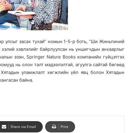
р улсыг засах тухай” номын 1-5-р боть, “Ши Жиньпиний
ли хэлий хэвлэлийг байрлуулсан нь уншигчдын анхаарлыг
алын эзэн, Springer Nature Books компанийн гүйцэтгэх
омууд нь олон талт мэдээлэлтэй, агуулга сайтай бөгөөд
 Хятадын уламжлалт хөгжлийн үйл явц болон Хятадын
ангасан байна.
Share via Email
Print