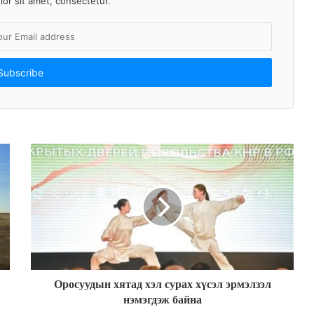
or sit amet, consectetur.
Оросуудын хятад хэл сурах хүсэл эрмэлзэл
нэмэгдэж байна