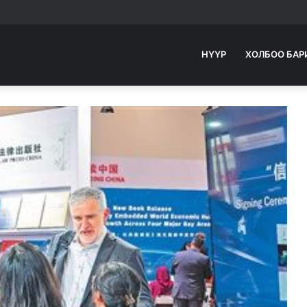
НҮҮР
ХОЛБОО БАР