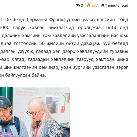
0
557
1 minute read
н 15-19-нд Германы Франкфуртын үзэсгэлэнгийн төвд
4000 гаруй хэвлэн нийтлэгчид оролцжээ. 1949 онд
 дэлхийн хамгийн том хэвлэлийн үзэсгэлэнгийн нэг юм.
илцаа тогтоосны 50 жилийн ойтой давхцаж буй бөгөөд
дэлгэн үзүүлж, гадаад хэл дээрх хэвлэлүүдийн гуравны
 үеэр Хятад, гадаадын хэвлэлийн газрууд хамтран шинэ
эм шинжилгээний семинар, уран зургийн үзэсгэлэн зэрэг
н байгуулсан байна.