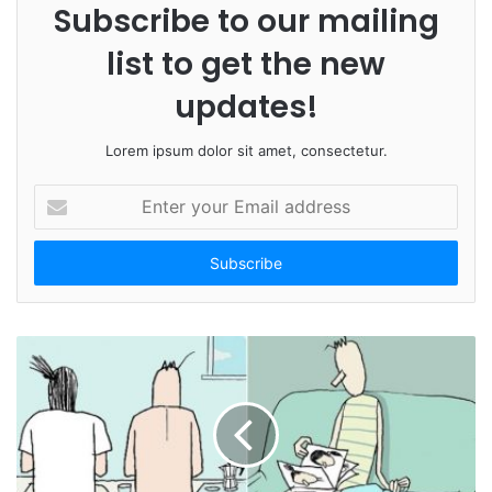
Subscribe to our mailing
list to get the new
updates!
Lorem ipsum dolor sit amet, consectetur.
E
n
t
e
r
y
o
u
r
E
m
a
i