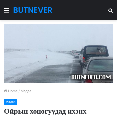
BUTNEVER
Menu
S
fo
Home
/
Мэдээ
Мэдээ
Ойрын хоногуудад ихэнх