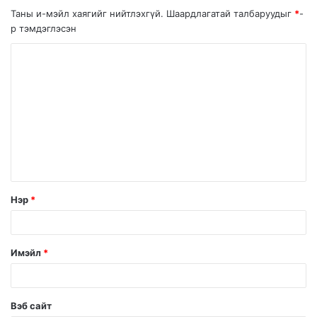
Таны и-мэйл хаягийг нийтлэхгүй.
Шаардлагатай талбаруудыг
*
-
р тэмдэглэсэн
Нэр
*
Имэйл
*
Вэб сайт