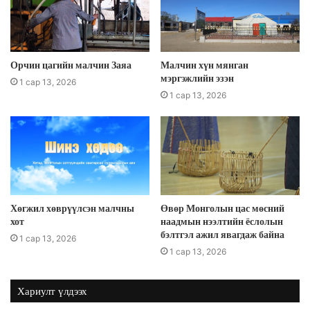
Орчин цагийн малчин Заяа
Малчин хүн мянган
мэргэжлийн эзэн
1 сар 13, 2026
1 сар 13, 2026
Хөгжил хөврүүлсэн малчны
Өвөр Монголын цас мөсний
хот
наадмын нээлтийн ёслолын
бэлтгэл ажил явагдаж байна
1 сар 13, 2026
1 сар 13, 2026
Хариулт үлдээх