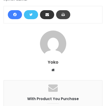
Yoko
W
e
b
s
i
With Product You Purchase
t
e