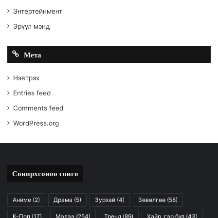
Энтертейнмент
Эрүүл мэнд
Мета
Нэвтрэх
Entries feed
Comments feed
WordPress.org
Сонирхсоноо сонго
Аниме
(2)
Драма
(5)
Зурхай
(4)
Зөвөлгөө
(58)
К-Поп
(17)
Мэдээ
(254)
Тренд
(89)
Хайр, гэр бүл
(43)