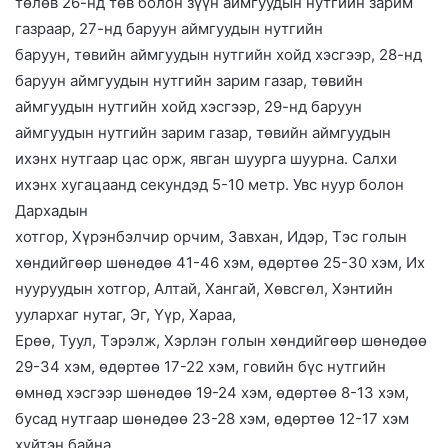
төлөв 26-нд төв болон зүүн аймгуудын нутгийн зарим
газраар, 27-нд баруун аймгуудын нутгийн
баруун, төвийн аймгуудын нутгийн хойд хэсгээр, 28-нд
баруун аймгуудын нутгийн зарим газар, төвийн
аймгуудын нутгийн хойд хэсгээр, 29-нд баруун
аймгуудын нутгийн зарим газар, төвийн аймгуудын
ихэнх нутгаар цас орж, явган шуурга шуурна. Салхи
ихэнх хугацаанд секундэд 5-10 метр. Увс нуур болон
Дархадын
хотгор, Хүрэнбэлчир орчим, Завхан, Идэр, Тэс голын
хөндийгөөр шөнөдөө 41-46 хэм, өдөртөө 25-30 хэм, Их
нууруудын хотгор, Алтай, Хангай, Хөвсгөл, Хэнтийн
уулархаг нутаг, Эг, Үүр, Хараа,
Ерөө, Туул, Тэрэлж, Хэрлэн голын хөндийгөөр шөнөдөө
29-34 хэм, өдөртөө 17-22 хэм, говийн бүс нутгийн
өмнөд хэсгээр шөнөдөө 19-24 хэм, өдөртөө 8-13 хэм,
бусад нутгаар шөнөдөө 23-28 хэм, өдөртөө 12-17 хэм
хүйтэн байна.