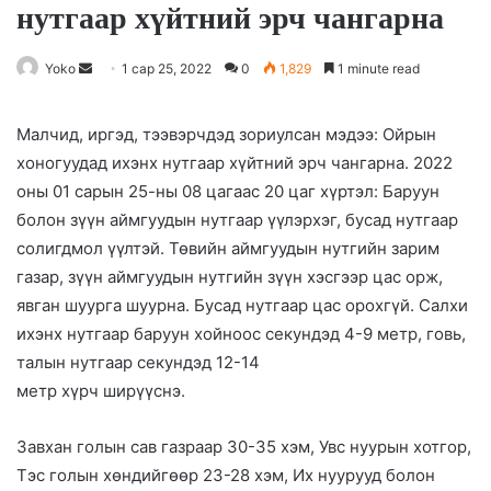
нутгаар хүйтний эрч чангарна
Yoko
S
1 сар 25, 2022
0
1,829
1 minute read
e
n
Малчид, иргэд, тээвэрчдэд зориулсан мэдээ: Ойрын
d
хоногуудад ихэнх нутгаар хүйтний эрч чангарна. 2022
a
оны 01 сарын 25-ны 08 цагаас 20 цаг хүртэл: Баруун
n
болон зүүн аймгуудын нутгаар үүлэрхэг, бусад нутгаар
e
солигдмол үүлтэй. Төвийн аймгуудын нутгийн зарим
m
газар, зүүн аймгуудын нутгийн зүүн хэсгээр цас орж,
a
явган шуурга шуурна. Бусад нутгаар цас орохгүй. Салхи
i
ихэнх нутгаар баруун хойноос секундэд 4-9 метр, говь,
l
талын нутгаар секундэд 12-14
метр хүрч ширүүснэ.
Завхан голын сав газраар 30-35 хэм, Увс нуурын хотгор,
Тэс голын хөндийгөөр 23-28 хэм, Их нуурууд болон