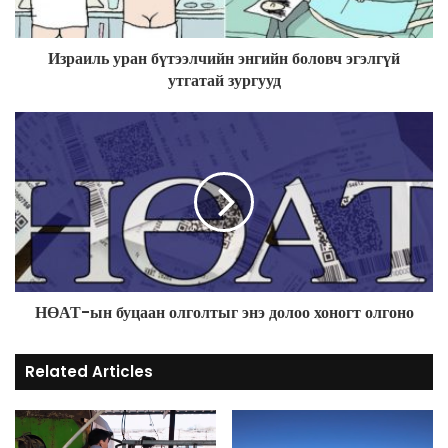
l
a
d
Израиль уран бүтээлчийн энгийн боловч эгэлгүй
d
утгатай зургууд
r
e
s
s
НӨАТ-ын буцаан олголтыг энэ долоо хоногт олгоно
Related Articles