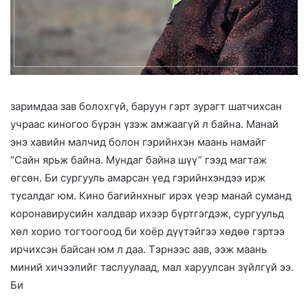
заримдаа зав болохгүй, баруун гэрт зурагт шатчихсан
учраас киногоо бүрэн үзэж амжаагүй л байна. Манай
энэ хавийн малчид болон гэрийнхэн маань намайг
“Сайн ярьж байна. Мундаг байна шүү” гээд магтаж
өгсөн. Би сургууль амарсан үед гэрийнхэндээ ирж
тусалдаг юм. Кино багийнхныг ирэх үеэр манай суманд
коронавирусийн халдвар ихээр бүртгэгдэж, сургуульд
хөл хорио тогтоогоод би хоёр дүүтэйгээ хөдөө гэртээ
ирчихсэн байсан юм л даа. Тэрнээс аав, ээж маань
миний хичээлийг таслуулаад, мал харуулсан зүйлгүй ээ.
Би