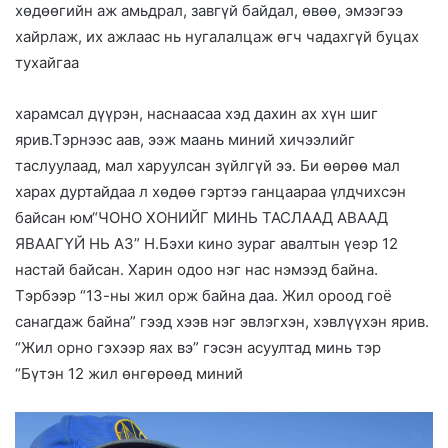
хөдөөгийн аж амьдрал, завгүй байдал, өвөө, эмээгээ
хайрлаж, их ажлаас нь нугалалцаж өгч чадахгүй буцах
тухайгаа
харамсал дүүрэн, наснаасаа хэд дахин ах хүн шиг
ярив.Тэрнээс аав, ээж маань миний хичээлийг
таслуулаад, мал харуулсан зүйлгүй ээ. Би өөрөө мал
харах дуртайдаа л хөдөө гэртээ ганцаараа үлдчихсэн
байсан юм“ЧОНО ХОНИЙГ МИНЬ ТАСЛААД АВААД
ЯВААГҮЙ НЬ АЗ” Н.Бэхи кино зураг авалтын үеэр 12
настай байсан. Харин одоо нэг нас нэмээд байна.
Тэрбээр “13-ны жил орж байна даа. Жил ороод гоё
санагдаж байна” гээд хээв нэг эвлэгхэн, хэвлүүхэн ярив.
“Жил орно гэхээр яах вэ” гэсэн асуултад минь тэр
“Бүтэн 12 жил өнгөрөөд миний