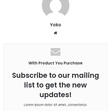
Yoko
W
e
b
s
i
With Product You Purchase
t
e
Subscribe to our mailing
list to get the new
updates!
Lorem ipsum dolor sit amet, consectetur.