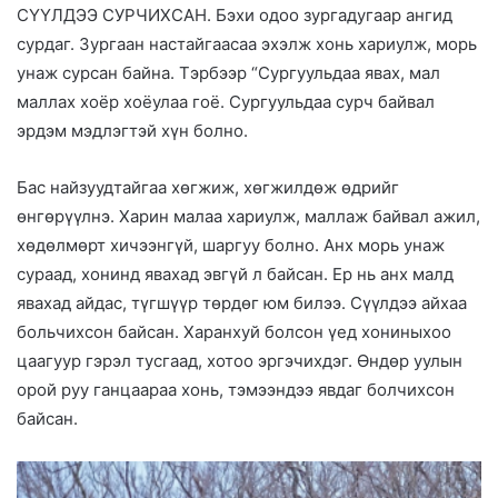
СҮҮЛДЭЭ СУРЧИХСАН. Бэхи одоо зургадугаар ангид
сурдаг. Зургаан настайгаасаа эхэлж хонь хариулж, морь
унаж сурсан байна. Тэрбээр “Сургуульдаа явах, мал
маллах хоёр хоёулаа гоё. Сургуульдаа сурч байвал
эрдэм мэдлэгтэй хүн болно.
Бас найзуудтайгаа хөгжиж, хөгжилдөж өдрийг
өнгөрүүлнэ. Харин малаа хариулж, маллаж байвал ажил,
хөдөлмөрт хичээнгүй, шаргуу болно. Анх морь унаж
сураад, хонинд явахад эвгүй л байсан. Ер нь анх малд
явахад айдас, түгшүүр төрдөг юм билээ. Сүүлдээ айхаа
больчихсон байсан. Харанхуй болсон үед хониныхоо
цаагуур гэрэл тусгаад, хотоо эргэчихдэг. Өндөр уулын
орой руу ганцаараа хонь, тэмээндээ явдаг болчихсон
байсан.