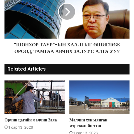
"ШОНХОР ТАУР"-ЫН ХААЛГЫГ ӨШИГЛӨЖ
ОРООД, ТАМГАА АВЧИХ ЗАЛУУС АЛГА УУ?
Related Articles
Орчин цагийн малчин Заяа
Малчин хүн мянган
мэргэжлийн эзэн
1 сар 13, 2026
1 сар 13, 2026