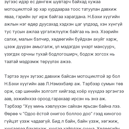
зүгээс идэр ес дөнгөж шувтарч байхад хужаа
мотоциклтой эр хар хурдаараа тоос татуулан давхиж
яваа, гэрийн зүг ирж байгаа харагдана. Н.Бэхи хүүгийн
ажлын нэг өдөр дуусахад хэдхэн цаг үлдээд, хэн хүнгүй
тус тусын ажлаа үргэлжлүүлж байгаа нь энэ. Хээрийн
салхи, малын бэлчир, хөдөөгийн буйдхан ахуйг харж,
цээж дүүрэн амьсгалж, үл мэдэгдэх үнэрт мансуурч,
үзэгдэх орчны тухай бодлогоширч, бодож зогсох нь
таатай мэдрэмж төрүүлэх ажээ.
Тэртээ зүүн зүгээс давхиж байсан мотоциклтой эр бол
Н.Бэхи хүүгийн аав Л.Нэмэхбаяр аж. Тэрбээр сумын төв
орж, сар шинийн золголт хийгээд хоёр хүүхдээ эргэнгээ
аав, ээжийнхээ ороод гарахаар ирсэн нь энэ аж.
Тэрбээр “Хүү минь хэвлүүхэн сайхан ярьсан байна лээ.
Өөрөө ч “Одоо ёстой онигоо боллоо доо” гээд киногоо
гүйцэт үзэж чадаагүй. Бид л байн, байн үзэж, хөгжиж,
хүүгээрээ бахархаж, хүүгээ хайрлаж сууна. Хөдөөгийн