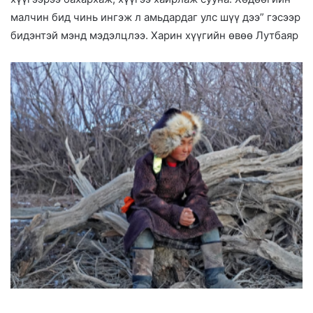
малчин бид чинь ингэж л амьдардаг улс шүү дээ” гэсээр
бидэнтэй мэнд мэдэлцлээ. Харин хүүгийн өвөө Лутбаяр