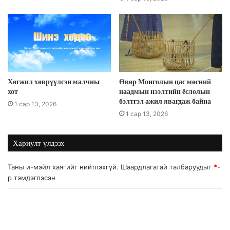
Хөгжил хөврүүлсэн малчны
Өвөр Монголын цас мөсний
хот
наадмын нээлтийн ёслолын
бэлтгэл ажил явагдаж байна
1 сар 13, 2026
1 сар 13, 2026
Хариулт үлдээх
Таны и-мэйл хаягийг нийтлэхгүй.
Шаардлагатай талбаруудыг
*
-
р тэмдэглэсэн