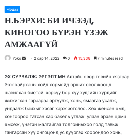
Мэдээ
Н.БЭРХИ: БИ ИЧЭЭД,
КИНОГОО БҮРЭН ҮЗЭЖ
АМЖААГҮЙ
Yoko
S
2 сар 14, 2022
0
15,338
7 minutes read
e
n
ЭХ СУРВАЛЖ: ЭРГЭЛТ.МН
Алтайн өвөр говийн хязгаар,
d
Ээж хайрханы хойд хормойд орших өвөлжөөнд
a
шавилхан биетэй, хэрсүү бор хүү худгийн хүрдийг
n
жижигхэн гараараа эргүүлж, хонь, ямаагаа усалж,
e
ундаалж байхыг хэсэг харж зогслоо. Хөх женсэн өмд,
m
хонгоороо татсан хар бакель углаж, улаан эрээн цамц
a
өмсөж, үнэгэн малгайгаа толгойныхоо голд тавьж,
i
гангарсан хүү онгоцонд ус дүүргэх хоорондоо хонь,
l