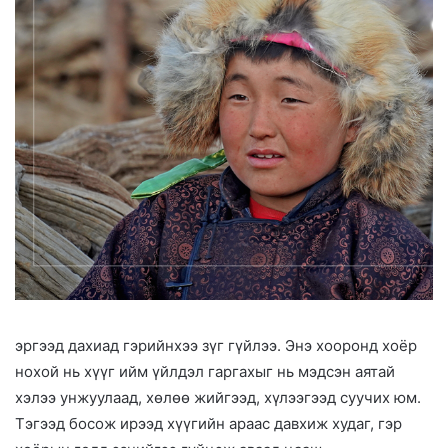
эргээд дахиад гэрийнхээ зүг гүйлээ. Энэ хооронд хоёр
нохой нь хүүг ийм үйлдэл гаргахыг нь мэдсэн аятай
хэлээ унжуулаад, хөлөө жийгээд, хүлээгээд суучих юм.
Тэгээд босож ирээд хүүгийн араас давхиж худаг, гэр