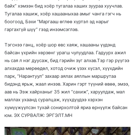
байх” хэмээн бид хоёр тугалаа хаших зуураа хуучлав.
Тугалаа хашиж, хоёр хашааныхаа амыг чанга гэгч нь
боогоод, Бэхи “Маргааш өглөө хүртэл эд нарыг
гаргахгүй шүү” гээд инээмсэглэв.
Тэгснээ ганц, хоёр шор өвс хаяж, хашааны үүдэнд
байсан үхрийн хөрзөнг урагш чулуудлаа. Гадуурх ажил
нь сая л нэг дуусаж, бид гэрийн зүг алхав.Тэр гэр рүүгээ
алхахдаа мөрөөдөл, хотод очиж үзэх хүсэл, хүүхдийн
парк, “Нарантуул” захаар аялах аяллын маршрутаа
бидэнд ярьж, жаал инээв. Харин гэрт түүний өвөө, эмээ,
аав нь Ээж хайрханыг 35 жил “сахиж”, харуулдаж, мал
маллах ухаанд суралцаж, хүүхдүүдээ хэрхэн
хүмүүжүүлсэн тухай сонирхолтой яриа өрнүүлж байсан
юм. ЭХ СУРВАЛЖ: ЭРГЭЛТ.МН