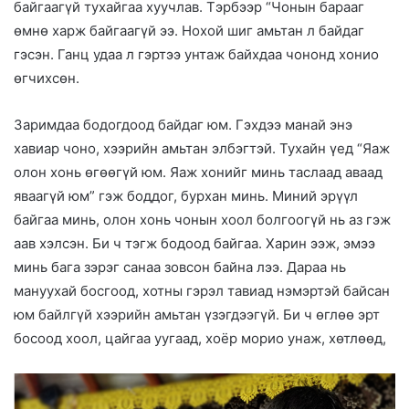
байгаагүй тухайгаа хуучлав. Тэрбээр “Чонын барааг
өмнө харж байгаагүй ээ. Нохой шиг амьтан л байдаг
гэсэн. Ганц удаа л гэртээ унтаж байхдаа чононд хонио
өгчихсөн.
Заримдаа бодогдоод байдаг юм. Гэхдээ манай энэ
хавиар чоно, хээрийн амьтан элбэгтэй. Тухайн үед “Яаж
олон хонь өгөөгүй юм. Яаж хонийг минь таслаад аваад
яваагүй юм” гэж боддог, бурхан минь. Миний эрүүл
байгаа минь, олон хонь чонын хоол болгоогүй нь аз гэж
аав хэлсэн. Би ч тэгж бодоод байгаа. Харин ээж, эмээ
минь бага зэрэг санаа зовсон байна лээ. Дараа нь
мануухай босгоод, хотны гэрэл тавиад нэмэртэй байсан
юм байлгүй хээрийн амьтан үзэгдээгүй. Би ч өглөө эрт
босоод хоол, цайгаа уугаад, хоёр морио унаж, хөтлөөд,