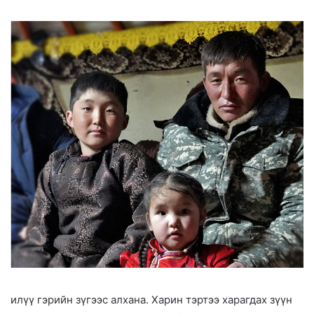
илүү гэрийн зүгээс алхана. Харин тэртээ харагдах зүүн