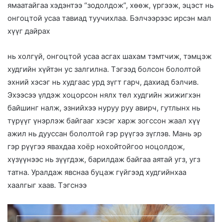
ямаатайгаа хэдэнтээ “зодолдож”, хөөж, үргээж, эцэст нь
онгоцтой усаа тавиад туучихлаа. Бэлчээрээс ирсэн мал
хүүг дайрах
нь холгүй, онгоцтой усаа асгах шахам тэмтчиж, тэмцэж
худгийн хүйтэн ус залгилна. Тэгээд болсон бололтой
эхний хэсэг нь худгаас урд зүгт гарч, дахиад бэлчив.
Эхээсээ үлдэж хоцорсон нялх төл худгийн жижигхэн
байшинг налж, эзнийхээ нуруу руу авирч, гутлынх нь
түрүүг үнэрлэж байгааг хэсэг харж зогссон жаал хүү
ажил нь дууссан бололтой гэр рүүгээ зүглэв. Мань эр
гэр рүүгээ явахдаа хоёр нохойтойгоо ноцолдож,
хүзүүнээс нь зүүгдэж, барилдаж байгаа аятай угз, угз
татна. Уралдаж явснаа буцаж гүйгээд худгийнхаа
хаалгыг хаав. Тэгснээ