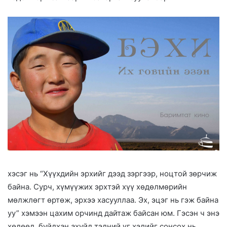
хэсэг нь “Хүүхдийн эрхийг дээд зэргээр, ноцтой зөрчиж
байна. Сурч, хүмүүжих эрхтэй хүү хөдөлмөрийн
мөлжлөгт өртөж, эрхээ хасууллаа. Эх, эцэг нь гэж байна
уу” хэмээн цахим орчинд дайтаж байсан юм. Гэсэн ч энэ
хөдөөд, буйдхан ахуйд тэдний үг хэлийг сонсох нь