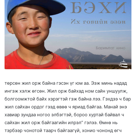
төрсөн жил орж байна гэсэн үг юм аа. Ээж минь надад
ингэж хэлж өгсөн. Жил орж байхад ном сайн уншуулж,
болгоомжтой байх хэрэгтэй гэж байна лээ. Гэхдээ ч бар
жил сайхан ордог гээд өвөө ч яриад байгаа. Манай энэ
хавиар зундаа ногоо элбэгтэй, бороо хуртай байвал ч
сайхан жил орж байгаагийн илрэл” гэлээ. Өмнө нь
тэрбээр чонотой таарч байгаагүй, хонио чононд өгч