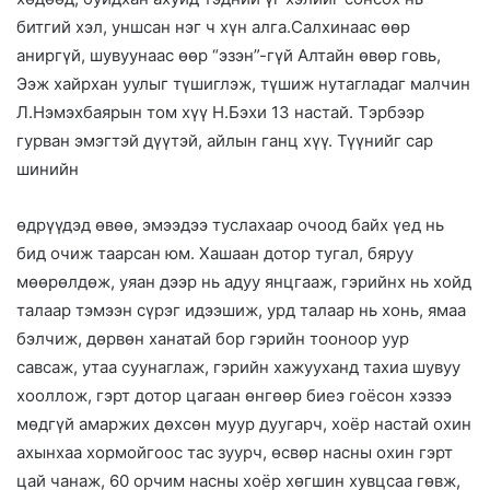
битгий хэл, уншсан нэг ч хүн алга.Салхинаас өөр
аниргүй, шувуунаас өөр “эзэн”-гүй Алтайн өвөр говь,
Ээж хайрхан уулыг түшиглэж, түшиж нутагладаг малчин
Л.Нэмэхбаярын том хүү Н.Бэхи 13 настай. Тэрбээр
гурван эмэгтэй дүүтэй, айлын ганц хүү. Түүнийг сар
шинийн
өдрүүдэд өвөө, эмээдээ туслахаар очоод байх үед нь
бид очиж таарсан юм. Хашаан дотор тугал, бяруу
мөөрөлдөж, уяан дээр нь адуу янцгааж, гэрийнх нь хойд
талаар тэмээн сүрэг идээшиж, урд талаар нь хонь, ямаа
бэлчиж, дөрвөн ханатай бор гэрийн тооноор уур
савсаж, утаа суунаглаж, гэрийн хажууханд тахиа шувуу
хооллож, гэрт дотор цагаан өнгөөр биеэ гоёсон хэзээ
мөдгүй амаржих дөхсөн муур дуугарч, хоёр настай охин
ахынхаа хормойгоос тас зуурч, өсвөр насны охин гэрт
цай чанаж, 60 орчим насны хоёр хөгшин хувцсаа гөвж,