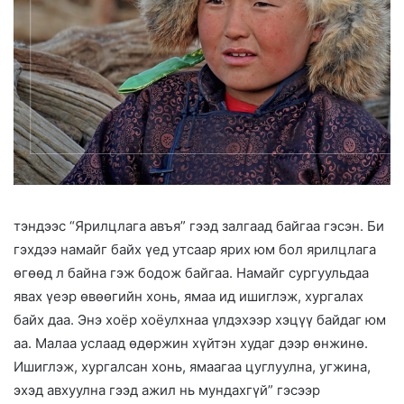
тэндээс “Ярилцлага авъя” гээд залгаад байгаа гэсэн. Би
гэхдээ намайг байх үед утсаар ярих юм бол ярилцлага
өгөөд л байна гэж бодож байгаа. Намайг сургуульдаа
явах үеэр өвөөгийн хонь, ямаа ид ишиглэж, хургалах
байх даа. Энэ хоёр хоёулхнаа үлдэхээр хэцүү байдаг юм
аа. Малаа услаад өдөржин хүйтэн худаг дээр өнжинө.
Ишиглэж, хургалсан хонь, ямаагаа цуглуулна, угжина,
эхэд авхуулна гээд ажил нь мундахгүй” гэсээр