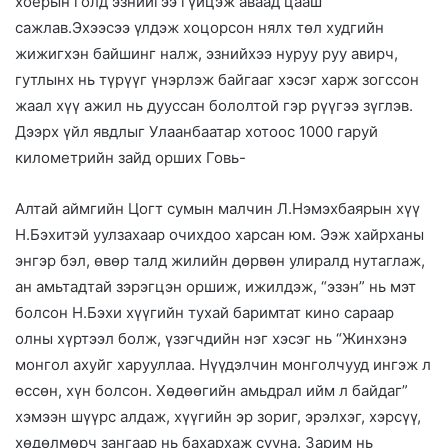
хоёрын голд эзнийгээ гүйцэж аваад цааш
сажлав.Эхээсээ үлдэж хоцорсон нялх төл худгийн
жижигхэн байшинг налж, эзнийхээ нуруу руу авирч,
гутлынх нь түрүүг үнэрлэж байгааг хэсэг харж зогссон
жаал хүү ажил нь дууссан бололтой гэр рүүгээ зүглэв.
Дээрх үйл явдлыг Улаанбаатар хотоос 1000 гаруй
километрийн зайд орших Говь-
Алтай аймгийн Цогт сумын малчин Л.Нэмэхбаярын хүү
Н.Бэхитэй уулзахаар очихдоо харсан юм. Ээж хайрханы
энгэр бэл, өвөр талд жилийн дөрвөн улиралд нутаглаж,
ан амьтадтай зэрэгцэн оршиж, ижилдэж, “эзэн” нь мэт
болсон Н.Бэхи хүүгийн тухай баримтат кино сараар
олны хүртээл болж, үзэгчдийн нэг хэсэг нь “Жинхэнэ
монгол ахуйг харууллаа. Нүүдэлчин монголчууд ингэж л
өссөн, хүн болсон. Хөдөөгийн амьдрал ийм л байдаг”
хэмээн шүүрс алдаж, хүүгийн эр зориг, эрэлхэг, хэрсүү,
хөдөлмөрч зангаар нь бахархаж сууна. Зарим нь