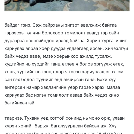
байдаг гэнэ. Ээж хайрханы энгэрт өвөлжиж байгаа
гэрээсээ төлчин болохоор томилолт аваад тэр сайн
дураараа өвөөгийндөө ирээд байгаа. Харин хурга, ишиг
хариулах албаа хоёр дүүдээ үлдээгээд ирсэн. Хичээлгүй
байх үедээ өвөө, эмээ хоёрынхоо ажилд тусалж,
худгийнх нь хүрдийг ганц өглөө ч болов эргүүлж өгөх,
хонь, хургийг нь ганц өдөр ч гэсэн хариулаад өгөх юм
сан гэх бодол түүнийг энд авчирсан гэнэ. Бэхи хүү
өнгөрсөн намар хадлангийн үеэр гэрээ харах, малаа
хариулах бас нэгэн томилолт аваад байх үедээ кино
багийнхантай
таарчээ. Тухайн үед хоттой хонинд нь чоно орж, улаан
хүрэн хонийг барьж, багалзуурдсан байсан аж. Хүү
өглөө эртлэн босоод аав руугаа станцаар “Байхгүй ээ,