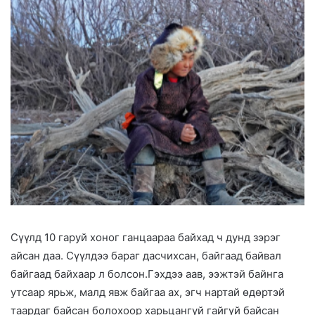
Сүүлд 10 гаруй хоног ганцаараа байхад ч дунд зэрэг
айсан даа. Сүүлдээ бараг дасчихсан, байгаад байвал
байгаад байхаар л болсон.Гэхдээ аав, ээжтэй байнга
утсаар ярьж, малд явж байгаа ах, эгч нартай өдөртэй
таардаг байсан болохоор харьцангуй гайгүй байсан