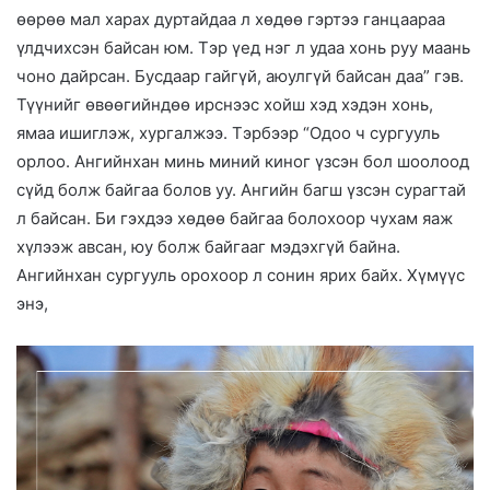
өөрөө мал харах дуртайдаа л хөдөө гэртээ ганцаараа
үлдчихсэн байсан юм. Тэр үед нэг л удаа хонь руу маань
чоно дайрсан. Бусдаар гайгүй, аюулгүй байсан даа” гэв.
Түүнийг өвөөгийндөө ирснээс хойш хэд хэдэн хонь,
ямаа ишиглэж, хургалжээ. Тэрбээр “Одоо ч сургууль
орлоо. Ангийнхан минь миний киног үзсэн бол шоолоод
сүйд болж байгаа болов уу. Ангийн багш үзсэн сурагтай
л байсан. Би гэхдээ хөдөө байгаа болохоор чухам яаж
хүлээж авсан, юу болж байгааг мэдэхгүй байна.
Ангийнхан сургууль орохоор л сонин ярих байх. Хүмүүс
энэ,