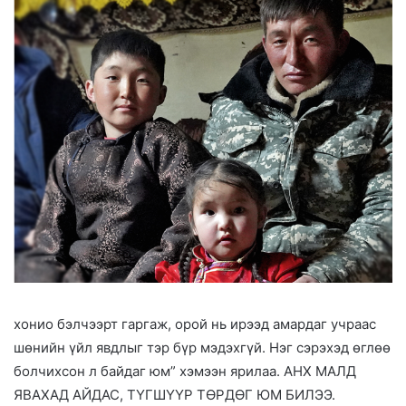
хонио бэлчээрт гаргаж, орой нь ирээд амардаг учраас
шөнийн үйл явдлыг тэр бүр мэдэхгүй. Нэг сэрэхэд өглөө
болчихсон л байдаг юм” хэмээн ярилаа. АНХ МАЛД
ЯВАХАД АЙДАС, ТҮГШҮҮР ТӨРДӨГ ЮМ БИЛЭЭ.