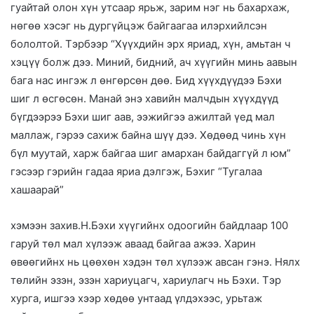
гуайтай олон хүн утсаар ярьж, зарим нэг нь бахархаж,
нөгөө хэсэг нь дургүйцэж байгаагаа илэрхийлсэн
бололтой. Тэрбээр “Хүүхдийн эрх яриад, хүн, амьтан ч
хэцүү болж дээ. Миний, бидний, ач хүүгийн минь аавын
бага нас ингэж л өнгөрсөн дөө. Бид хүүхдүүдээ Бэхи
шиг л өсгөсөн. Манай энэ хавийн малчдын хүүхдүүд
бүгдээрээ Бэхи шиг аав, ээжийгээ ажилтай үед мал
маллаж, гэрээ сахиж байна шүү дээ. Хөдөөд чинь хүн
бүл муутай, харж байгаа шиг амархан байдаггүй л юм”
гэсээр гэрийн гадаа яриа дэлгэж, Бэхиг “Тугалаа
хашаарай”
хэмээн захив.Н.Бэхи хүүгийнх одоогийн байдлаар 100
гаруй төл мал хүлээж аваад байгаа ажээ. Харин
өвөөгийнх нь цөөхөн хэдэн төл хүлээж авсан гэнэ. Нялх
төлийн эзэн, эзэн хариуцагч, хариулагч нь Бэхи. Тэр
хурга, ишгээ хээр хөдөө унтаад үлдэхээс, урьтаж