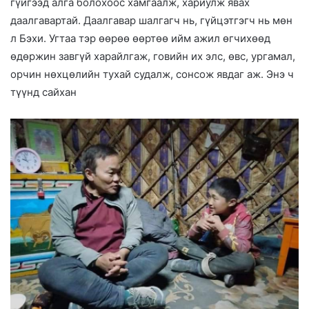
гүйгээд алга болохоос хамгаалж, хариулж явах
даалгавартай. Даалгавар шалгагч нь, гүйцэтгэгч нь мөн
л Бэхи. Угтаа тэр өөрөө өөртөө ийм ажил өгчихөөд
өдөржин завгүй харайлгаж, говийн их элс, өвс, ургамал,
орчин нөхцөлийн тухай судалж, сонсож явдаг аж. Энэ ч
түүнд сайхан