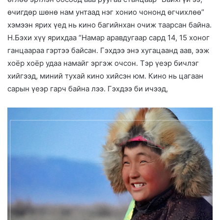
өчигдөр шөнө нам унтаад нэг хонио чононд өгчихлөө”
хэмээн ярих үед нь кино багийнхан очиж таарсан байна.
Н.Бэхи хүү ярихдаа “Намар аравдугаар сард 14, 15 хоног
ганцаараа гэртээ байсан. Гэхдээ энэ хугацаанд аав, ээж
хоёр хоёр удаа намайг эргэж очсон. Тэр үеэр бичлэг
хийгээд, миний тухай кино хийсэн юм. Кино нь цагаан
сарын үеэр гарч байна лээ. Гэхдээ би ичээд,