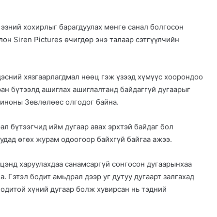
 эзний хохирлыг барагдуулах мөнгө санал болгосон
он Siren Pictures өчигдөр энэ талаар сэтгүүлчийн
эсний хязгаарлагдмал нөөц гэж үзээд хүмүүс хоорондоо
ан бүтээлд ашиглах ашиглалтанд байдаггүй дугаарыг
иноны Зөвлөлөөс олгодог байна.
ал бүтээгчид ийм дугаар авах эрхтэй байдаг бол
удад өгөх журам одоогоор байхгүй байгаа ажээ.
эцэнд харуулахдаа санамсаргүй сонгосон дугаарынхаа
. Гэтэл бодит амьдрал дээр уг дутуу дугаарт залгахад
бодитой хүний дугаар болж хувирсан нь тэдний