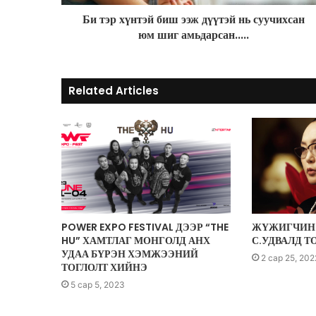
d
r
Би тэр хүнтэй биш ээж дүүтэй нь суучихсан
e
юм шиг амьдарсан.....
s
s
Related Articles
POWER EXPO FESTIVAL ДЭЭР “THE
ЖҮЖИГЧИН 
HU” ХАМТЛАГ МОНГОЛД АНХ
С.УДВАЛД Т
УДАА БҮРЭН ХЭМЖЭЭНИЙ
2 сар 25, 202
ТОГЛОЛТ ХИЙНЭ
5 сар 5, 2023