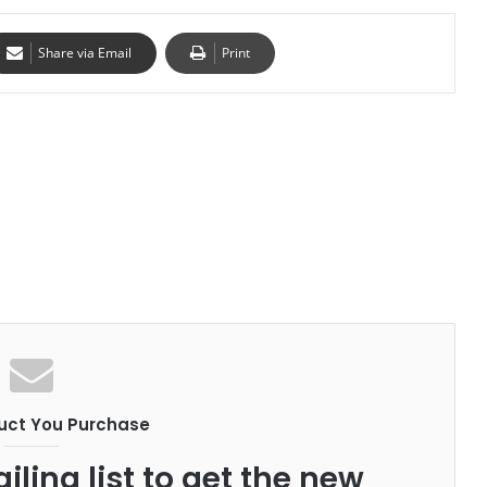
Share via Email
Print
uct You Purchase
iling list to get the new