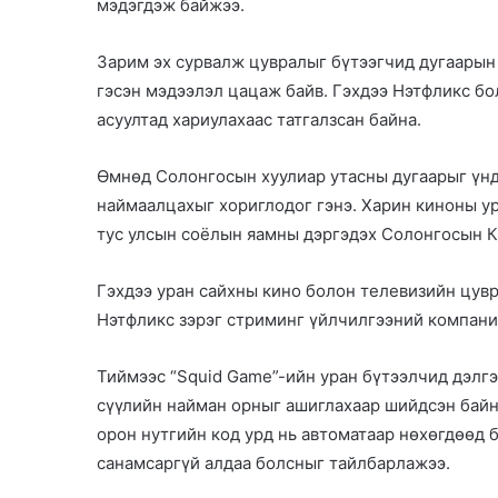
мэдэгдэж байжээ.
Зарим эх сурвалж цувралыг бүтээгчид дугаарын
гэсэн мэдээлэл цацаж байв. Гэхдээ Нэтфликс бол
асуултад хариулахаас татгалзсан байна.
Өмнөд Солонгосын хуулиар утасны дугаарыг үнд
наймаалцахыг хориглодог гэнэ. Харин киноны ур
тус улсын соёлын яамны дэргэдэх Солонгосын К
Гэхдээ уран сайхны кино болон телевизийн цувр
Нэтфликс зэрэг стриминг үйлчилгээний компани
Тиймээс “Squid Game”-ийн уран бүтээлчид дэлг
сүүлийн найман орныг ашиглахаар шийдсэн байна
орон нутгийн код урд нь автоматаар нөхөгдөөд 
санамсаргүй алдаа болсныг тайлбарлажээ.