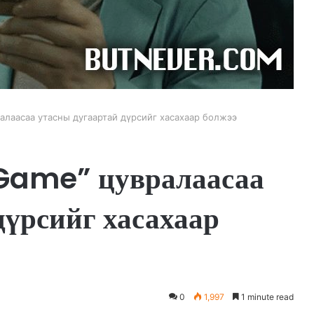
алаасаа утасны дугаартай дүрсийг хасахаар болжээ
Game” цувралаасаа
дүрсийг хасахаар
0
1,997
1 minute read