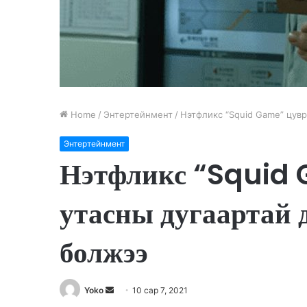
Home
/
Энтертейнмент
/
Нэтфликс “Squid Game” цувр
Энтертейнмент
Нэтфликс “Squid 
утасны дугаартай 
болжээ
Yoko
S
10 сар 7, 2021
e