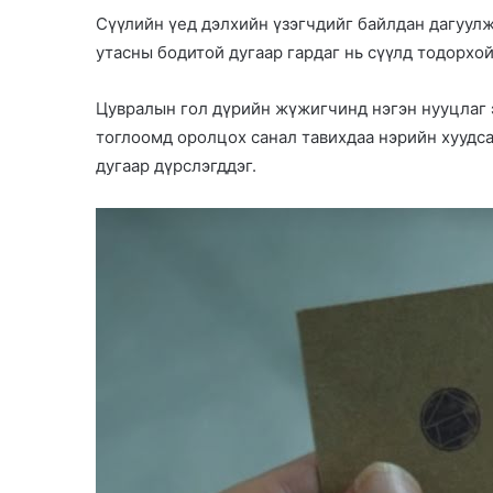
Сүүлийн үед дэлхийн үзэгчдийг байлдан дагуул
n
утасны бодитой дугаар гардаг нь сүүлд тодорхо
d
a
n
Цувралын гол дүрийн жүжигчинд нэгэн нууцлаг 
e
тоглоомд оролцох санал тавихдаа нэрийн хуудсаа
m
дугаар дүрслэгддэг.
a
i
l