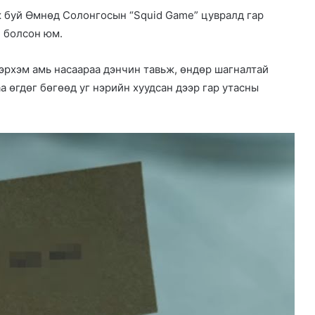
ж буй Өмнөд Солонгосын “Squid Game” цувралд гар
й болсон юм.
эрхэм амь насаараа дэнчин тавьж, өндөр шагналтай
 өгдөг бөгөөд уг нэрийн хуудсан дээр гар утасны