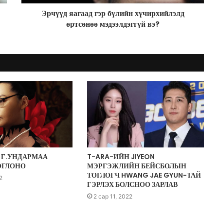
Эрчүүд яагаад гэр бүлийн хүчирхийлэлд
өртсөнөө мэдээлдэггүй вэ?
Г.УНДАРМАА
T-ARA-ИЙН JIYEON
ОГЛОНО
МЭРГЭЖЛИЙН БЕЙСБОЛЫН
ТОГЛОГЧ HWANG JAE GYUN-ТАЙ
2
ГЭРЛЭХ БОЛСНОО ЗАРЛАВ
2 сар 11, 2022