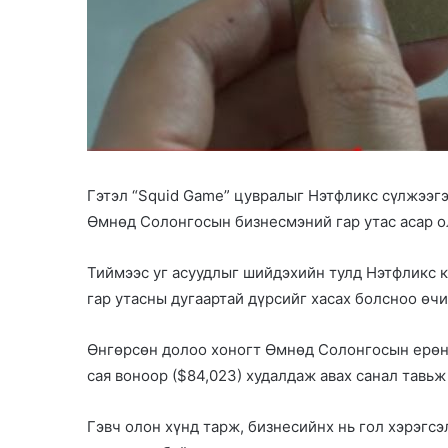
Гэтэл “Squid Game” цувралыг Нэтфликс сүлжээгэ
Өмнөд Солонгосын бизнесмэний гар утас асар о
Тиймээс уг асуудлыг шийдэхийн тулд Нэтфликс к
гар утасны дугаартай дүрсийг хасах болсноо өч
Өнгөрсөн долоо хоногт Өмнөд Солонгосын ерөнх
сая воноор ($84,023) худалдаж авах санал тавьж
Гэвч олон хүнд тарж, бизнесийнх нь гол хэрэгсэ