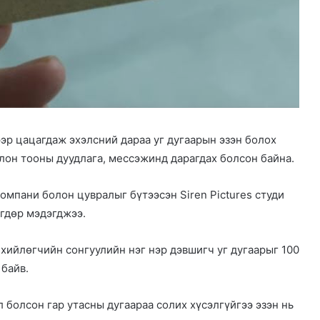
эр цацагдаж эхэлсний дараа уг дугаарын эзэн болох
лон тооны дуудлага, мессэжинд дарагдах болсон байна.
омпани болон цувралыг бүтээсэн Siren Pictures студи
игдөр мэдэгджээ.
ийлөгчийн сонгуулийн нэг нэр дэвшигч уг дугаарыг 100
 байв.
л болсон гар утасны дугаараа солих хүсэлгүйгээ эзэн нь