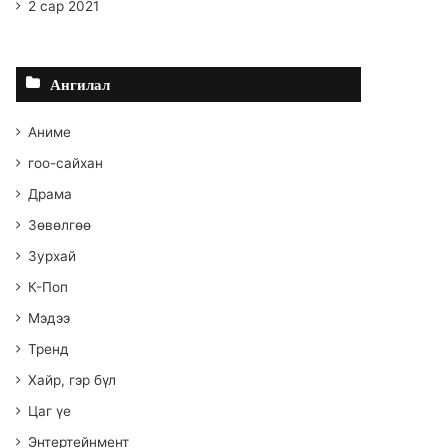
2 сар 2021
Ангилал
Аниме
гоо-сайхан
Драма
Зөвөлгөө
Зурхай
К-Поп
Мэдээ
Тренд
Хайр, гэр бүл
Цаг үе
Энтертейнмент