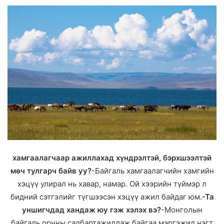
хамгаалагчаар ажиллахад хүндрэлтэй, бэрхшээлтэй
мөч тулгарч байв уу?
-Байгаль хамгаалагчийн хамгийн
хэцүү улирал нь хавар, намар. Ой хээрийн түймэр л
бидний сэтгэлийг түгшээсэн хэцүү ажил байдаг юм.
-Та
уншигчдад хандаж юу гэж хэлэх вэ?
-Монголын
байгаль орчны салбартажиллаж байгаа мэргэжил нэгт