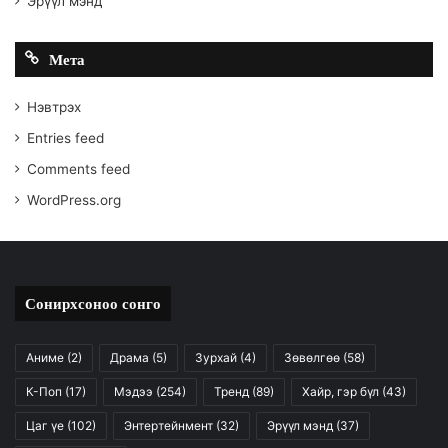
Эрүүл мэнд
Мета
Нэвтрэх
Entries feed
Comments feed
WordPress.org
Сонирхсоноо сонго
Аниме
(2)
Драма
(5)
Зурхай
(4)
Зөвөлгөө
(58)
К-Поп
(17)
Мэдээ
(254)
Тренд
(89)
Хайр, гэр бүл
(43)
Цаг үе
(102)
Энтертейнмент
(32)
Эрүүл мэнд
(37)