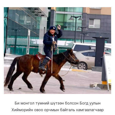
Би монгол түмний шүтээн болсон Богд уулын
Хийморийн овоо орчмын байгаль хамгаалагчаар