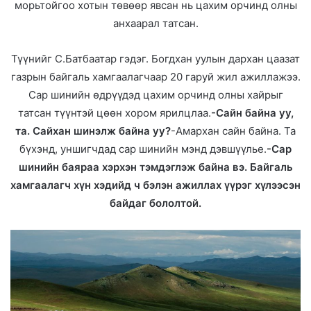
морьтойгоо хотын төвөөр явсан нь цахим орчинд олны
l
анхаарал татсан.
Түүнийг С.Батбаатар гэдэг. Богдхан уулын дархан цаазат
газрын байгаль хамгаалагчаар 20 гаруй жил ажиллажээ.
Сар шинийн өдрүүдэд цахим орчинд олны хайрыг
татсан түүнтэй цөөн хором ярилцлаа.
-Сайн байна уу,
та. Сайхан шинэлж байна уу?
-Амархан сайн байна. Та
бүхэнд, уншигчдад сар шинийн мэнд дэвшүүлье.
-Сар
шинийн баяраа хэрхэн тэмдэглэж байна вэ. Байгаль
хамгаалагч хүн хэдийд ч бэлэн ажиллах үүрэг хүлээсэн
байдаг бололтой.