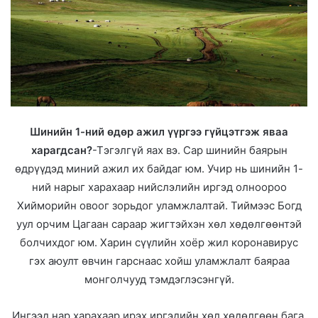
Шинийн 1-ний өдөр ажил үүргээ гүйцэтгэж яваа
харагдсан?
-Тэгэлгүй яах вэ. Сар шинийн баярын
өдрүүдэд миний ажил их байдаг юм. Учир нь шинийн 1-
ний нарыг харахаар нийслэлийн иргэд олноороо
Хийморийн овоог зорьдог уламжлалтай. Тиймээс Богд
уул орчим Цагаан сараар жигтэйхэн хөл хөдөлгөөнтэй
болчихдог юм. Харин сүүлийн хоёр жил коронавирус
гэх аюулт өвчин гарснаас хойш уламжлалт баяраа
монголчууд тэмдэглэсэнгүй.
Ингээд нар харахаар ирэх иргэдийн хөл хөдөлгөөн бага,