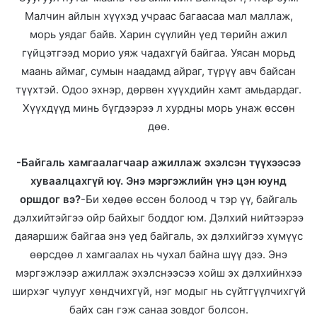
Малчин айлын хүүхэд учраас багаасаа мал маллаж,
морь уядаг байв. Харин сүүлийн үед төрийн ажил
гүйцэтгээд морио уяж чадахгүй байгаа. Уясан морьд
маань аймаг, сумын наадамд айраг, түрүү авч байсан
түүхтэй. Одоо эхнэр, дөрвөн хүүхдийн хамт амьдардаг.
Хүүхдүүд минь бүгдээрээ л хурдны морь унаж өссөн
дөө.
-Байгаль хамгаалагчаар ажиллаж эхэлсэн түүхээсээ
хуваалцахгүй юү. Энэ мэргэжлийн үнэ цэн юунд
оршдог вэ?
-Би хөдөө өссөн болоод ч тэр үү, байгаль
дэлхийтэйгээ ойр байхыг боддог юм. Дэлхий нийтээрээ
даяаршиж байгаа энэ үед байгаль, эх дэлхийгээ хүмүүс
өөрсдөө л хамгаалах нь чухал байна шүү дээ. Энэ
мэргэжлээр ажиллаж эхэлснээсээ хойш эх дэлхийнхээ
ширхэг чулууг хөндчихгүй, нэг модыг нь сүйтгүүлчихгүй
байх сан гэж санаа зовдог болсон.