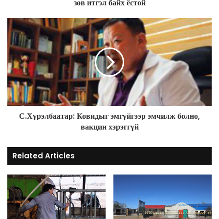
зөв итгэл байх ёстой
r
e
s
s
С.Хүрэлбаатар: Ковидыг эмгүйгээр эмчилж болно,
вакцин хэрэггүй
Related Articles