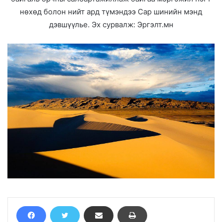
нөхөд болон нийт ард түмэндээ Сар шинийн мэнд
дэвшүүлье. Эх сурвалж: Эргэлт.мн