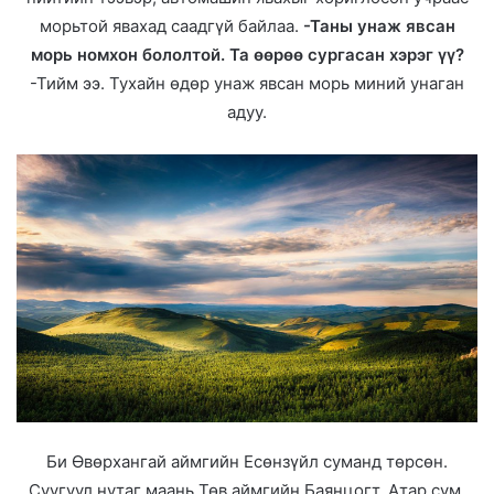
морьтой явахад саадгүй байлаа.
-Таны унаж явсан
морь номхон бололтой. Та өөрөө сургасан хэрэг үү?
-Тийм ээ. Тухайн өдөр унаж явсан морь миний унаган
адуу.
Би Өвөрхангай аймгийн Есөнзүйл суманд төрсөн.
Суугуул нутаг маань Төв аймгийн Баянцогт, Атар сум.