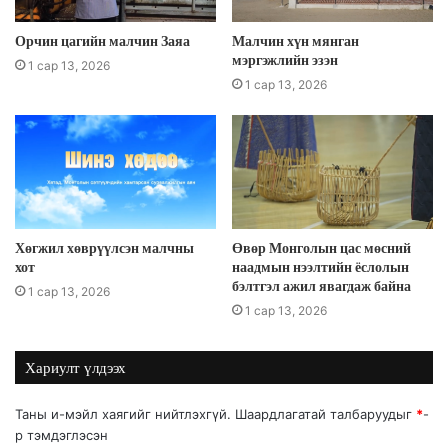
Орчин цагийн малчин Заяа
Малчин хүн мянган
мэргэжлийн эзэн
1 сар 13, 2026
1 сар 13, 2026
Хөгжил хөврүүлсэн малчны
Өвөр Монголын цас мөсний
хот
наадмын нээлтийн ёслолын
бэлтгэл ажил явагдаж байна
1 сар 13, 2026
1 сар 13, 2026
Хариулт үлдээх
Таны и-мэйл хаягийг нийтлэхгүй.
Шаардлагатай талбаруудыг
*
-
р тэмдэглэсэн