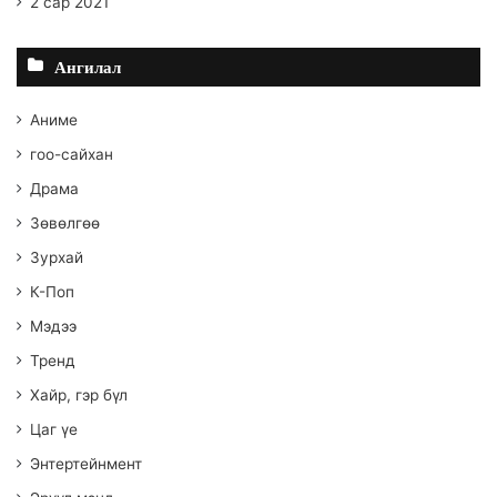
2 сар 2021
Ангилал
Аниме
гоо-сайхан
Драма
Зөвөлгөө
Зурхай
К-Поп
Мэдээ
Тренд
Хайр, гэр бүл
Цаг үе
Энтертейнмент