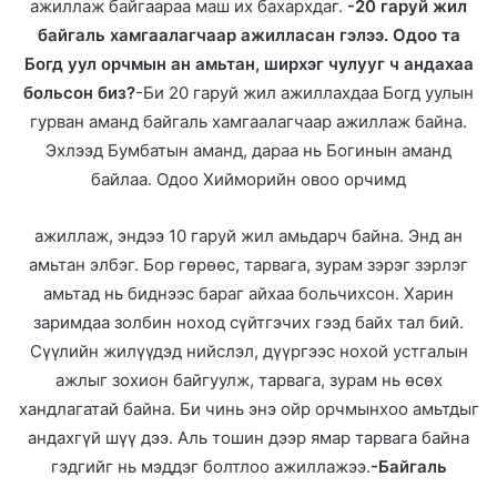
ажиллаж байгаараа маш их бахархдаг.
-20 гаруй жил
байгаль хамгаалагчаар ажилласан гэлээ. Одоо та
Богд уул орчмын ан амьтан, ширхэг чулууг ч андахаа
больсон биз?
-Би 20 гаруй жил ажиллахдаа Богд уулын
гурван аманд байгаль хамгаалагчаар ажиллаж байна.
Эхлээд Бумбатын аманд, дараа нь Богинын аманд
байлаа. Одоо Хийморийн овоо орчимд
ажиллаж, эндээ 10 гаруй жил амьдарч байна. Энд ан
амьтан элбэг. Бор гөрөөс, тарвага, зурам зэрэг зэрлэг
амьтад нь биднээс бараг айхаа больчихсон. Харин
заримдаа золбин ноход сүйтгэчих гээд байх тал бий.
Сүүлийн жилүүдэд нийслэл, дүүргээс нохой устгалын
ажлыг зохион байгуулж, тарвага, зурам нь өсөх
хандлагатай байна. Би чинь энэ ойр орчмынхоо амьтдыг
андахгүй шүү дээ. Аль тошин дээр ямар тарвага байна
гэдгийг нь мэддэг болтлоо ажиллажээ.
-Байгаль