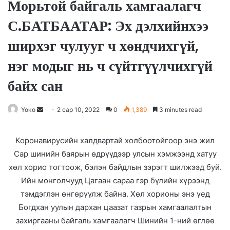
Морьтой байгаль хамгаалагч
С.БАТБААТАР: Эх дэлхийнхээ
ширхэг чулууг ч хөндчихгүй,
нэг модыг нь ч сүйтгүүлчихгүй
байх сан
Yoko
S
2 сар 10, 2022
0
1,389
3 minutes read
e
n
Коронавирусийн халдвартай холбоотойгоор энэ жил
d
Сар шинийн баярын өдрүүдээр улсын хэмжээнд хатуу
a
хөл хорио тогтоож, бэлэн байдлын зэрэгт шилжээд буй.
n
Ийн монголчууд Цагаан сараа гэр бүлийн хүрээнд
e
тэмдэглэн өнгөрүүлж байна. Хөл хорионы энэ үед
m
Богдхан уулын дархан цаазат газрын хамгаалалтын
a
захиргааны байгаль хамгаалагч Шинийн 1-ний өглөө
i