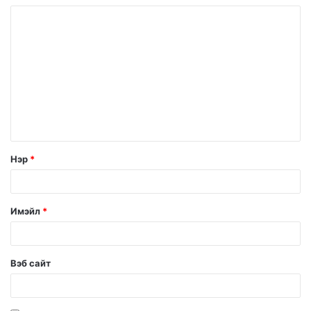
Нэр
*
Имэйл
*
Вэб сайт