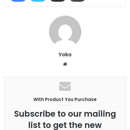
Yoko
W
e
b
s
i
With Product You Purchase
t
e
Subscribe to our mailing
list to get the new