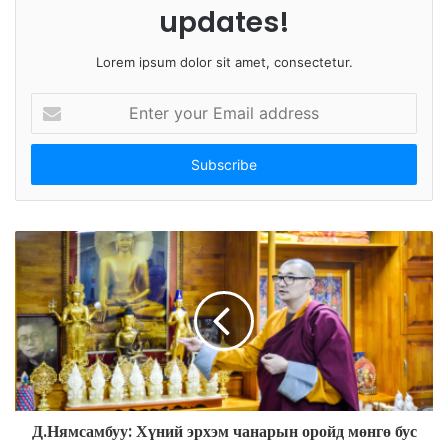
updates!
Lorem ipsum dolor sit amet, consectetur.
E
n
t
e
r
y
o
u
r
E
m
a
i
l
a
d
Д.Нямсамбуу: Хүний эрхэм чанарын оройд мөнгө бус
d