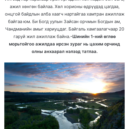
ажил хөнгөн байлаа. Хөл хорионы өдрүүдэд цагдаа,
онцгой байдлын алба хаагч нартайгаа хамтран ажиллаж
байгаа юм. Би Богд уулын Зайсан орчмын Богдын ам,
Чандманийн амыг хариуцдаг. Байгаль хамгаалагчаар 20
гаруй жил ажиллаж байна.
-Шинийн 1-ний өглөө
морьтойгоо ажилдаа ирсэн зураг нь цахим орчинд
олны анхаарал нэлээд татлаа.