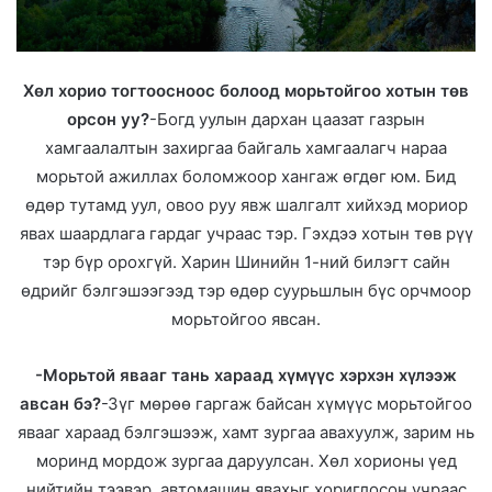
Хөл хорио тогтоосноос болоод морьтойгоо хотын төв
орсон уу?
-Богд уулын дархан цаазат газрын
хамгаалалтын захиргаа байгаль хамгаалагч нараа
морьтой ажиллах боломжоор хангаж өгдөг юм. Бид
өдөр тутамд уул, овоо руу явж шалгалт хийхэд мориор
явах шаардлага гардаг учраас тэр. Гэхдээ хотын төв рүү
тэр бүр орохгүй. Харин Шинийн 1-ний билэгт сайн
өдрийг бэлгэшээгээд тэр өдөр суурьшлын бүс орчмоор
морьтойгоо явсан.
-Морьтой явааг тань хараад хүмүүс хэрхэн хүлээж
авсан бэ?
-Зүг мөрөө гаргаж байсан хүмүүс морьтойгоо
явааг хараад бэлгэшээж, хамт зургаа авахуулж, зарим нь
моринд мордож зургаа даруулсан. Хөл хорионы үед
нийтийн тээвэр, автомашин явахыг хориглосон учраас