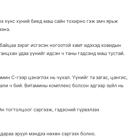
э хүнс хүний биед маш сайн тохирно гэж эмч ярьж
ээнэ.
айцаа зэрэг исгэсэн ногоотой хамт идэхэд ковидын
ганцхан удаа үүнийг идсэн ч таны гэдсэнд маш тустай.
мин С-гээр цэнэглэх нь чухал. Үүнийг та загас, цангис,
кали ч бий. Витамины комплекс болсон эдгээр зүйл нь
йн тогтолцоог сэргээж, гэдэсний гүрвэлзэх
дараа эрүүл мэндээ нөхөн сэргээх болно.