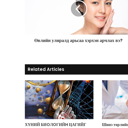
a
i
l
a
d
d
r
Өвлийн улиралд арьсаа хэрхэн арчлах вэ?
e
s
s
Related Articles
ХҮНИЙ БИOЛOГИЙH ЦАГИЙГ
Шинэ төрлийн