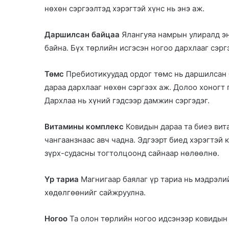
e
нөхөн сэргээлтэд хэрэгтэй хүнс нь энэ аж.
m
a
Даршилсан байцаа
Ялангуяа намрын улиралд эн
i
байна. Бүх төрлийн исгэсэн ногоо дархлааг сэрг
l
Төмс
Пребиотикуудад ордог төмс нь даршилсан б
дараа дархлааг нөхөн сэргээх аж. Долоо хоногт 
Дархлаа нь хүний гэдсээр дамжин сэргэдэг.
Витамины комплекс
Ковидын дараа та биеэ вита
чангаанзнаас авч чадна. Эдгээрт биед хэрэгтэй 
зүрх-судасны тогтолцоонд сайнаар нөлөөлнө.
Үр тариа
Магнигаар баялаг үр тариа нь мэдрэли
хөдөлгөөнийг сайжруулна.
Ногоо
Та олон төрлийн ногоо идсэнээр ковидын 