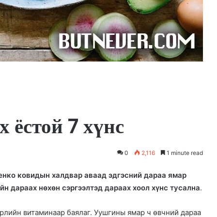
 ёстой 7 хүнс
0
2,116
1 minute read
нко ковидын халдвар аваад эдгэсний дараа ямар
ийн дараах нөхөн сэргээлтэд дараах хоол хүнс тусална
.
өрлийн витаминаар баялаг. Уушгины ямар ч өвчний дараа