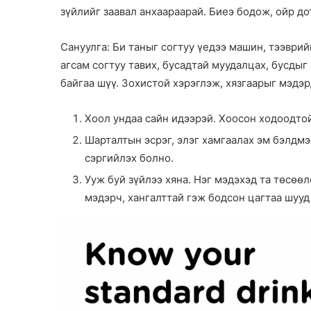
a
зүйлийг заавал анхаараарай. Биеэ бодож, ойр до
n
e
Сануулга: Би таныг согтуу үедээ машин, тээврий
m
агсам согтуу тавих, бусадтай муудалцах, бусдыг
a
байгаа шүү. Зохистой хэрэглэж, хязгаарыг мэдэр
i
l
Хоол ундаа сайн идээрэй. Хоосон ходоодтой
Шарталтын эсрэг, элэг хамгаалах эм бэлдмэ
сэргийлэх болно.
Ууж буй зүйлээ хяна. Нэг мэдэхэд та төсөө
мэдэрч, хангалттай гэж бодсон цагтаа шууд