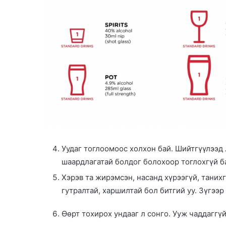
Уудаг тоглоомоос холхон бай. Шийтгүүлээд л
шаардлагатай болдог болохоор тоглохгүй ба
Хэрэв та жирэмсэн, насанд хүрээгүй, танихгү
гутралтай, харшилтай бол битгий уу. Зүгээр 
Өөрт тохирох ундааг л сонго. Ууж чаддаггүй 