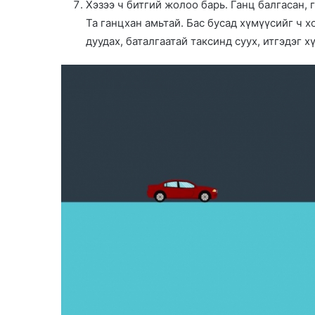
Хэзээ ч битгий жолоо барь. Ганц балгасан, 
Та ганцхан амьтай. Бас бусад хүмүүсийг ч 
дуудах, баталгаатай таксинд суух, итгэдэг х