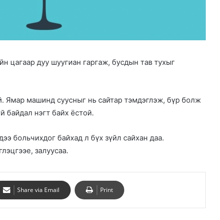
йн цагаар дуу шуугиан гаргаж, бусдын тав тухыг
ай. Ямар машинд суусныг нь сайтар тэмдэглэж, бүр болж
й байдал нэгт байх ёстой.
дээ больчихдог байхад л бүх зүйл сайхан даа.
глэцгээе, залуусаа.
Share via Email
Print