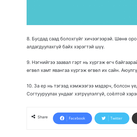
8. Бусдад саад болохгүйг хичээгээрэй. Шөнө оро
алдагдуулахгүй байх хэрэгтэй шүү.
9. Нэгнийгээ заавал гэрт нь хүргэж өгч байгаар
өгвөл хамт явангаа хүргэж өгвөл их сайн. Аюулгү
10. За ер нь тэгээд хэмжээгээ мэдэрч, болсон үе
Согтууруулах ундааг хэтрүүлэлгүй, соёлтой хэрэ
Share
Facebook
Twitter