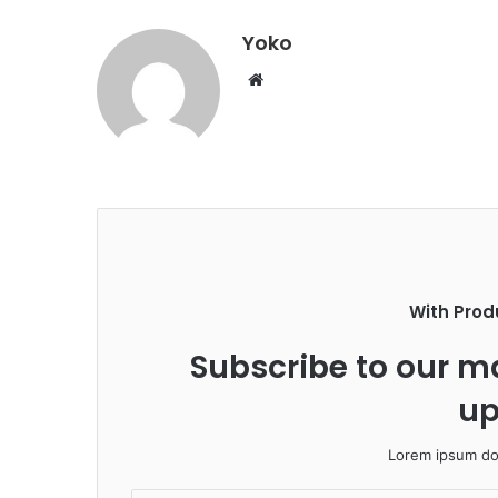
Yoko
W
e
b
s
i
t
e
With Prod
Subscribe to our ma
up
Lorem ipsum dol