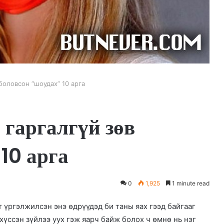
боловсон “шоудах” 10 арга
 гаргалгүй зөв
10 арга
0
1,925
1 minute read
т үргэлжилсэн энэ өдрүүдэд би таны яах гээд байгааг
 хүссэн зүйлээ уух гэж яарч байж болох ч өмнө нь нэг