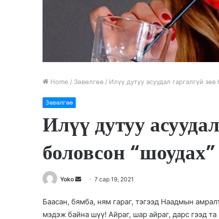
Home
/
Зөвөлгөө
/
Илүү дутуу асуудал гаргалгүй зөв 
Зөвөлгөө
Илүү дутуу асуудал
боловсон “шоудах” 
Yoko
S
7 сар 19, 2021
e
Баасан, бямба, ням гараг, тэгээд Наадмын амрал
n
мэдэж байна шүү! Айраг, шар айраг, дарс гээд та
d