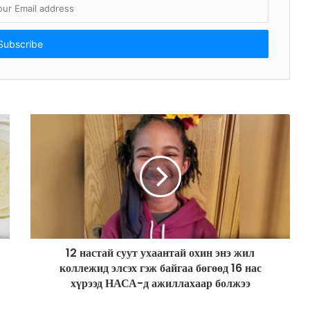
12 настай суут ухаантай охин энэ жил
коллежид элсэх гэж байгаа бөгөөд 16 нас
хүрээд НАСА-д ажиллахаар болжээ