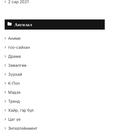
2 сар 2021
Ангилал
Аниме
гоо-сайхан
Драма
Зөвөлгөө
Зурхай
К-Поп
Мэдээ
Тренд
Хайр, гэр бүл
Цаг үе
Энтертейнмент