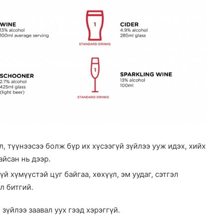
, түүнээсээ болж бүр их хүсээгүй зүйлээ ууж идэх, хийх
йсан нь дээр.
й хүмүүстэй цуг байгаа, хөхүүл, эм уудаг, сэтгэл
л битгий.
зүйлээ заавал уух гээд хэрэггүй.