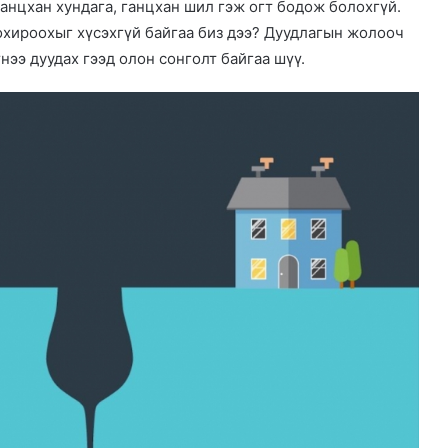
ганцхан хундага, ганцхан шил гэж огт бодож болохгүй.
хохироохыг хүсэхгүй байгаа биз дээ? Дуудлагын жолооч
үнээ дуудах гээд олон сонголт байгаа шүү.