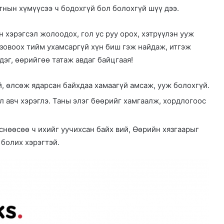
тнын хүмүүсээ ч бодохгүй бол болохгүй шүү дээ.
н хэрэгсэл жолоодох, гол ус руу орох, хэтрүүлэн ууж
 зовоох тийм ухамсаргүй хүн биш гэж найдаж, итгэж
дэг, өөрийгөө татаж авдаг байцгаая!
, өлсөж ядарсан байхдаа хамаагүй амсаж, ууж болохгүй.
л авч хэрэглэ. Таны элэг бөөрийг хамгаалж, хордлогоос
лснөөсөө ч ихийг уучихсан байх вий, Өөрийн хязгаарыг
 болих хэрэгтэй.