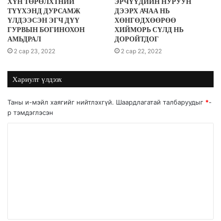
ХҮН ТӨРӨЛХТНИЙ
ЭРЧҮҮДИЙН НУРУУН
ТҮҮХЭНД ДУРСАМЖ
ДЭЭРХ АЧАА НЬ
ҮЛДЭЭСЭН ЭГЧ ДҮҮ
ХӨНГӨДХӨӨРӨӨ
ГУРВЫН БОГИНОХОН
ХИЙМОРЬ СҮЛД НЬ
АМЬДРАЛ
ДОРОЙТДОГ
2 сар 23, 2022
2 сар 22, 2022
Хариулт үлдээх
Таны и-мэйл хаягийг нийтлэхгүй.
Шаардлагатай талбаруудыг
*
-
р тэмдэглэсэн