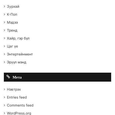
Зурхай
К-Поп
Мэдээ
Тренд
Хайр, гэр бүл
Цаг үе
Энтертейнмент
Эрүүл мэнд
Мета
Нэвтрэх
Entries feed
Comments feed
WordPress.org