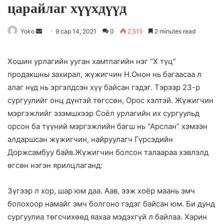
царайлаг хүүхдүүд
Yoko
S
9 сар 14, 2021
0
2,515
2 minutes read
e
n
Хошин урлагийн ууган хамтлагийн нэг “Х түц”
d
продакшны захирал, жүжигчин Н.Онон нь багаасаа л
a
алаг нүд нь эргэлдсэн хүү байсан гэдэг. Тэрээр 23-р
n
сургуулийг онц дүнтэй төгссөн, Орос хэлтэй. Жүжигчин
e
мэргэжлийг эзэмшхээр Соёл урлагийн их сургуульд
m
орсон ба түүний мэргэжлийн багш нь “Арслан” хэмээн
a
алдаршсан жүжигчин, найруулагч Гүрсэдийн
i
Доржсамбуу байв.Жүжигчин болсон талаараа хэвлэлд
l
өгсөн нэгэн ярилцлаганд:
Зүгээр л хор, шар юм даа. Аав, ээж хоёр маань эмч
болохоор намайг эмч болгоно гэдэг байсан юм. Би дунд
сургуулиа төгсчихөөд яахаа мэдэхгүй л байлаа. Харин