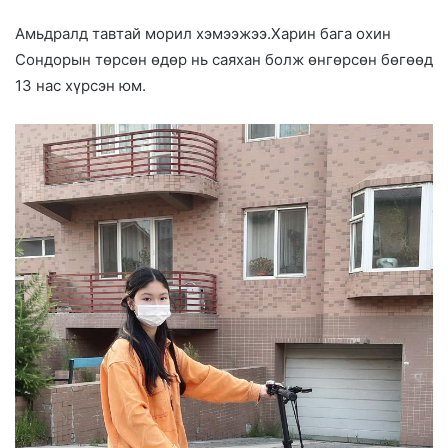
Амьдралд тавтай морил хэмээжээ.Харин бага охин
Сондорын төрсөн өдөр нь саяхан болж өнгөрсөн бөгөөд
13 нас хүрсэн юм.