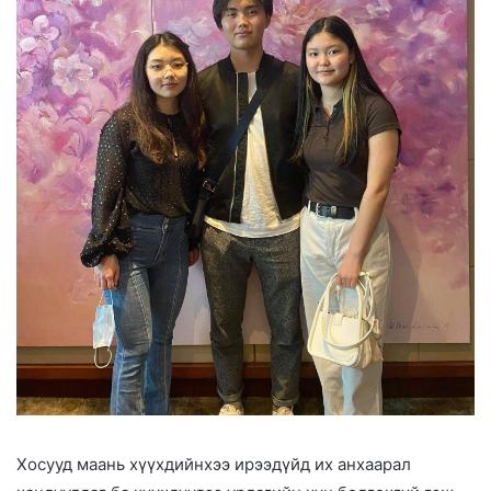
Хосууд маань хүүхдийнхээ ирээдүйд их анхаарал