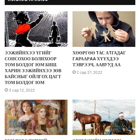
ЭЭЖИЙНХЭЭ ҮГИЙГ
ХӨӨРГӨӨ TАС АTГАДAГ
СОНСОХОО БОЛИХООР
ГAРААРAA ХҮҮХДЭЭ
ТОМ БОЛДОГ ЮМ БИШ.
ТЭВРЭЭЧ, ААВУУД АА
ХАРИН ЭЭЖИЙНХЭЭ ЗӨВ
2 сар 27, 2022
БАЙСНЫГ ОЙЛГОХ ЦАГТ
ТОМ БОЛДОГ ЮМ
3 сар 12, 2022