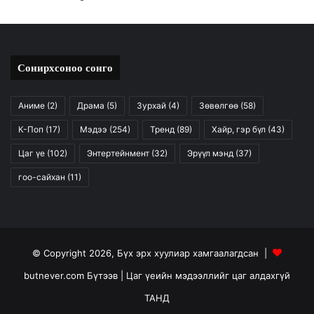
Сонирхсоноо сонго
Аниме
(2)
Драма
(5)
Зурхай
(4)
Зөвөлгөө
(58)
К-Поп
(17)
Мэдээ
(254)
Тренд
(89)
Хайр, гэр бүл
(43)
Цаг үе
(102)
Энтертейнмент
(32)
Эрүүл мэнд
(37)
гоо-сайхан
(11)
© Copyright 2026, Бүх эрх хуулиар хамгаалагдсан |
butnever.com Бүтээв
| Цаг үеийн мэдээллийг цаг алдахгүй
ТАНД