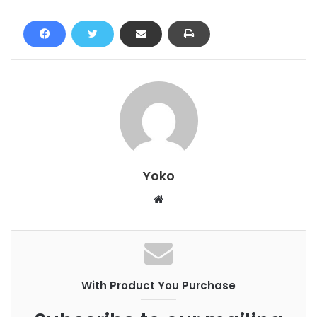
Yoko
W
e
b
s
i
With Product You Purchase
t
e