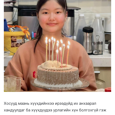
Хосууд маань хүүхдийнхээ ирээдүйд их анхаарал
хандуулдаг ба хүүхдүүдээ урлагийн хүн болгохгүй гэж