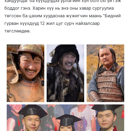
хандуулдаг ба хүүхдүүдээ урлагийн хүн болгохгүй гэж
боддог гэнэ. Харин хүү нь энэ оны хавар сургуулиа
төгссөн ба цахим хуудаснаа жүжигчин маань “Бидний
гурван хүүхдүүд 12 жил цуг сурч найзалсаар
төгслөөдөө.