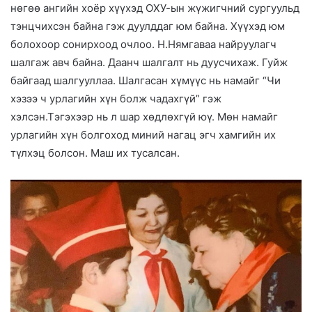
нөгөө ангийн хоёр хүүхэд ОХУ-ын жүжигчний сургуульд
тэнцчихсэн байна гэж дуулддаг юм байна. Хүүхэд юм
болохоор сонирхоод очлоо. Н.Нямгаваа найруулагч
шалгаж авч байна. Даанч шалгалт нь дуусчихаж. Гуйж
байгаад шалгууллаа. Шалгасан хүмүүс нь намайг “Чи
хэзээ ч урлагийн хүн болж чадахгүй” гэж
хэлсэн.Тэгэхээр нь л шар хөдлөхгүй юү. Мөн намайг
урлагийн хүн болгоход миний нагац эгч хамгийн их
түлхэц болсон. Маш их тусалсан.