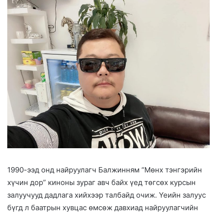
1990-ээд онд найруулагч Балжинням “Мөнх тэнгэрийн
хүчин дор” киноны зураг авч байх үед төгсөх курсын
залуучууд дадлага хийхээр талбайд очиж. Үеийн залуус
бүгд л баатрын хувцас өмсөж давхиад найруулагчийн