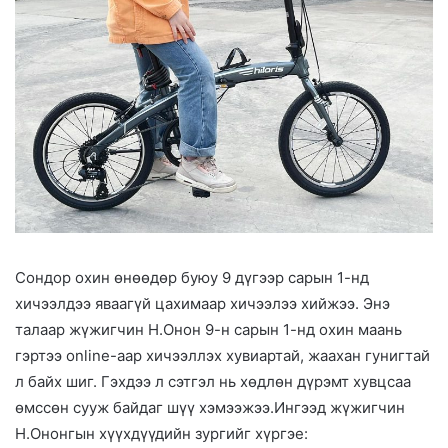
Сондор охин өнөөдөр буюу 9 дүгээр сарын 1-нд
хичээлдээ яваагүй цахимаар хичээлээ хийжээ. Энэ
талаар жүжигчин Н.Онон 9-н сарын 1-нд охин маань
гэртээ online-аар хичээллэх хувиартай, жаахан гунигтай
л байх шиг. Гэхдээ л сэтгэл нь хөдлөн дүрэмт хувцсаа
өмссөн сууж байдаг шүү хэмээжээ.Ингээд жүжигчин
Н.Ононгын хүүхдүүдийн зургийг хүргэе: