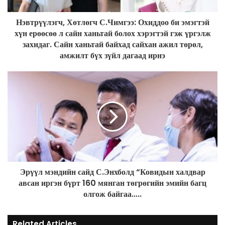
a
d
Нэвтрүүлэгч, Хөтлөгч С.Чимгээ: Охиддоо би эмэгтэй
d
хүн ерөөсөө л сайн ханьтай болох хэрэгтэй гэж үргэлж
r
захидаг. Сайн ханьтай байхад сайхан ажил төрөл,
e
амжилт бүх зүйл дагаад ирнэ
s
s
Эрүүл мэндийн сайд С.Энхболд “Ковидын халдвар
авсан иргэн бүрт 160 мянган төгрөгийн эмийн багц
олгож байгаа.....
Related Articles