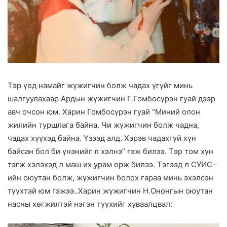
Тэр үед намайг жүжигчин болж чадах үгүйг минь
шалгуулахаар Ардын жүжигчин Г.Гомбосүрэн гуай дээр
авч очсон юм. Харин Гомбосүрэн гуай “Миний олон
жилийн туршлага байна. Чи жүжигчин болж чадна,
чадах хүүхэд байна. Үзээд алд. Хэрэв чадахгүй хүн
байсан бол би үнэнийг л хэлнэ” гэж билээ. Тэр том хүн
тэгж хэлэхэд л маш их урам орж билээ. Тэгээд л СУИС-
ийн оюутан болж, жүжигчин болох гараа минь эхэлсэн
түүхтэй юм гэжээ..Харин жүжигчин Н.Ононгын оюутан
насны хөгжилтэй нэгэн түүхийг хуваалцвал: