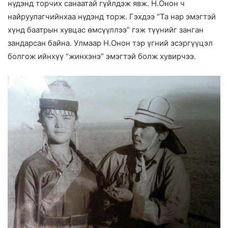
нүдэнд торчих санаатай гүйлдэж явж. Н.Онон ч
найруулагчийнхаа нүдэнд торж. Гэхдээ “Та нар эмэгтэй
хүнд баатрын хувцас өмсүүллээ” гэж түүнийг занган
зандарсан байна. Улмаар Н.Онон тэр үгний эсэргүүцэл
болгож ийнхүү “жинхэнэ” эмэгтэй болж хувирчээ.