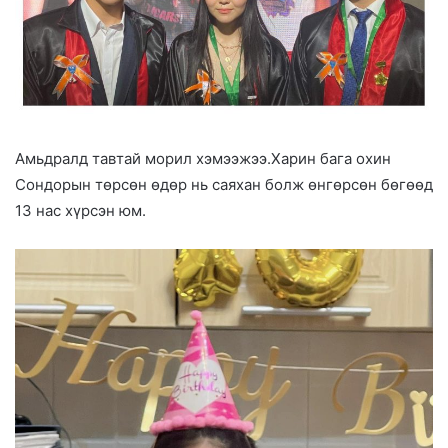
Амьдралд тавтай морил хэмээжээ.Харин бага охин
Сондорын төрсөн өдөр нь саяхан болж өнгөрсөн бөгөөд
13 нас хүрсэн юм.