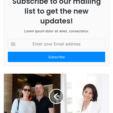
Subscribe to our mailing
list to get the new
updates!
Lorem ipsum dolor sit amet, consectetur.
E
n
t
e
r
y
o
u
r
E
m
a
i
l