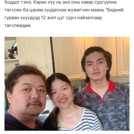
боддог гэнэ. Харин хүү нь энэ оны хавар сургуулиа
төгссөн ба цахим хуудаснаа жүжигчин маань “Бидний
гурван хүүхдүүд 12 жил цуг сурч найзалсаар
төгслөөдөө.