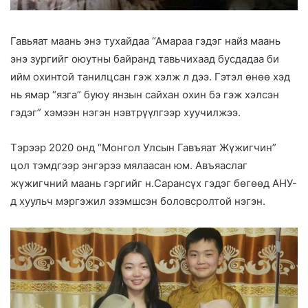
Гавьяат маань энэ тухайдаа “Амараа гэдэг найз маань
энэ зургийг оюутны байранд тавьчихаад бусдадаа би
ийм охинтой танилцсан гэж хэлж л дээ. Гэтэл өнөө хэд
нь ямар “язга” буюу янзын сайхан охин бэ гэж хэлсэн
гэдэг” хэмээн нэгэн нэвтрүүлгээр хуучилжээ.
Тэрээр 2020 онд “Монгол Улсын Гавъяат Жүжигчин”
цол тэмдгээр энгэрээ мялаасан юм. Авъяаслаг
жүжигчний маань гэргийг н.Сарансүх гэдэг бөгөөд АНУ-
д хуульч мэргэжил эзэмшсэн боловсролтой нэгэн.