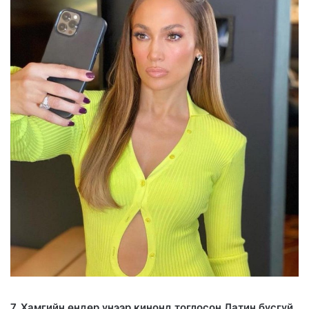
7. Хамгийн өндөр үнээр кинонд тоглосон Латин бүсгүй