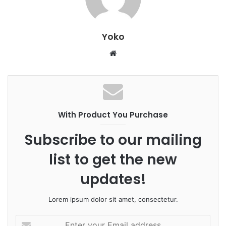
Yoko
W
e
b
s
i
With Product You Purchase
t
e
Subscribe to our mailing
list to get the new
updates!
Lorem ipsum dolor sit amet, consectetur.
E