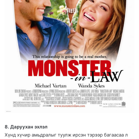
8. Даруухан эхлэл
Хүнд хүчир амьдралыг туулж ирсэн тэрээр багаасаа л