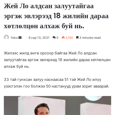
Жей Ло алдсан залуутайгаа
эргэж эвлэрээд 18 жилийн дараа
хөтлөлцөн алхаж буй нь.
Yoko
S
9 сар 13, 2021
0
2,150
3 minutes read
e
n
Жилээс жилд өнгө орсоор байгаа Жей Ло алдсан
d
залуутайгаа эргэж эвлэрээд 18 жилийн дараа хөтлөлцөн
a
алхаж буй нь.
n
e
33 тай гунхсан залуу наснаасаа 51 тэй Жей Ло илүү
m
үзэсгэлэн гоо болжээ 50 настанууд урам зориг аваарай.
a
i
l