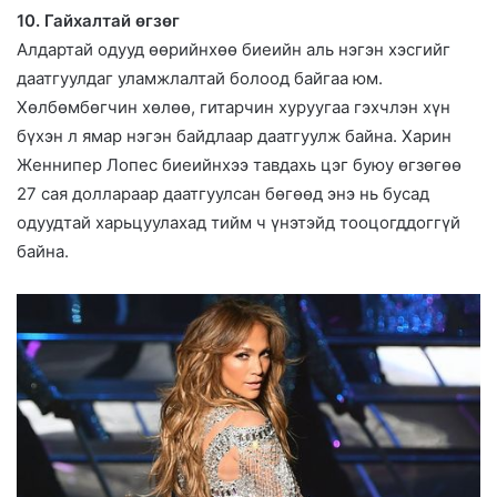
10. Гайхалтай өгзөг
Алдартай одууд өөрийнхөө биеийн аль нэгэн хэсгийг
даатгуулдаг уламжлалтай болоод байгаа юм.
Хөлбөмбөгчин хөлөө, гитарчин хуруугаа гэхчлэн хүн
бүхэн л ямар нэгэн байдлаар даатгуулж байна. Харин
Женнипер Лопес биеийнхээ тавдахь цэг буюу өгзөгөө
27 сая доллараар даатгуулсан бөгөөд энэ нь бусад
одуудтай харьцуулахад тийм ч үнэтэйд тооцогддоггүй
байна.