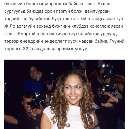
бүжигчин болохыг мөрөөдөж байсан гэдэг. Ахлах
сургуульд байхдаа орон гэргүй болж, дампуурсан
тэдний гэр бүлийнхэн бүгд тал тал тийш тарцгаасан тул
Ж.Ло аргагүйн эрхэнд бүжгийн клубдээ хоноглож явсан
гэдэг. Ямартай ч нөр их хичээл зүтгэлийнхээ үр дүнд
тэрээр өнөөдрийн өндөрлөгт хүрч чадсан байна. Түүний
хөрөнгө 322 сая доллар орчим юм шүү.