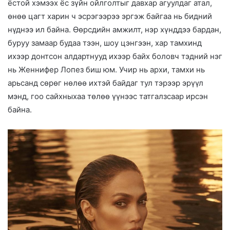
ёстой хэмээх ёс зүйн ойлголтыг давхар агуулдаг атал,
өнөө цагт харин ч эсрэгээрээ эргэж байгаа нь бидний
нүднээ ил байна. Өөрсдийн амжилт, нэр хүнддээ бардан,
буруу замаар будаа тээн, шоу цэнгээн, хар тамхинд
ихээр донтсон алдартнууд ихээр байх боловч тэдний нэг
нь Женнифер Лопез биш юм. Учир нь архи, тамхи нь
арьсанд сөрөг нөлөө ихтэй байдаг тул тэрээр эрүүл
мэнд, гоо сайхныхаа төлөө үүнээс татгалзсаар ирсэн
байна.