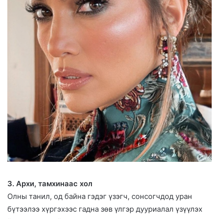
3. Архи, тамхинаас хол
Олны танил, од байна гэдэг үзэгч, сонсогчдод уран
бүтээлээ хүргэхээс гадна зөв үлгэр дууриалал үзүүлэх