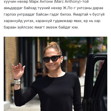
хуучин нөхөр Марк Антони (Marc Anthony)-той
амьдардаг байхад түүний нөхөр Ж.Ло-г унтсаны дараа
гэрлээ унтраадаг байсан гэдэг билээ. Ямартай ч бүсгүй
харанхуйд унтах, харанхуй гудамжаар явах, ер нь хар
бараан зүйлсээс ямагт эмээж байдаг юм.