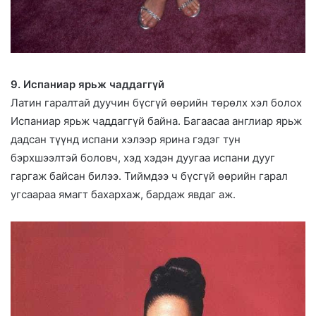
9. Испаниар ярьж чаддаггүй
Латин гаралтай дуучин бүсгүй өөрийн төрөлх хэл болох
Испаниар ярьж чаддаггүй байна. Багаасаа англиар ярьж
дадсан түүнд испани хэлээр ярина гэдэг тун
бэрхшээлтэй боловч, хэд хэдэн дуугаа испани дууг
гаргаж байсан билээ. Тиймдээ ч бүсгүй өөрийн гарал
угсаараа ямагт бахархаж, бардаж явдаг аж.