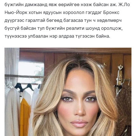
бүжгийн дамжаанд явж өөрийгөө нээж байсан аж. Ж.Ло
Нью-Йорк хотын ядуусын хороолол гэгддэг Бронкс
дүүргээс гаралтай бөгөөд багаасаа тун ч хөдөлмөрч
бүсгүй байсан тул бүжгийн реалити шоунд оролцож,
түүнээсээ улбаалан нэр алдраа түгээсэн байна.