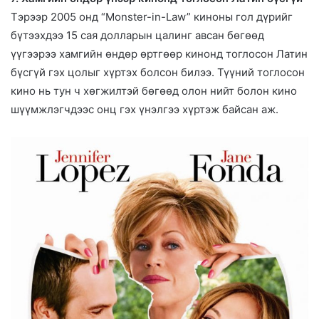
Тэрээр 2005 онд “Monster-in-Law” киноны гол дүрийг
бүтээхдээ 15 сая долларын цалинг авсан бөгөөд
үүгээрээ хамгийн өндөр өртгөөр кинонд тоглосон Латин
бүсгүй гэх цолыг хүртэх болсон билээ. Түүний тоглосон
кино нь тун ч хөгжилтэй бөгөөд олон нийт болон кино
шүүмжлэгчдээс онц гэх үнэлгээ хүртэж байсан аж.