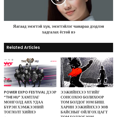
Яагаад эмэгтэй хүн, эмэгтэйлэг чанараа дээдлэн
хадгалах ёстой вэ
Related Articles
POWER EXPO FESTIVAL ДЭЭР
ЭЭЖИЙНХЭЭ ҮГИЙГ
“THE HU” ХАМТЛАГ
СОНСОХОО БОЛИХООР
МОНГОЛД АНХ УДАА
ТОМ БОЛДОГ ЮМ БИШ.
БҮРЭН ХЭМЖЭЭНИЙ
ХАРИН ЭЭЖИЙНХЭЭ ЗӨВ
ТОГЛОЛТ ХИЙНЭ
БАЙСНЫГ ОЙЛГОХ ЦАГТ
ТОМ БОЛДОГ ЮМ