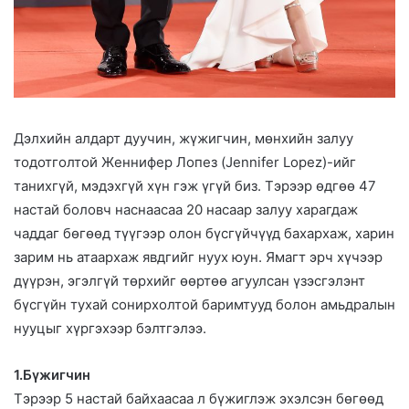
Дэлхийн алдарт дуучин, жүжигчин, мөнхийн залуу
тодотголтой Женнифер Лопез (Jennifer Lopez)-ийг
танихгүй, мэдэхгүй хүн гэж үгүй биз. Тэрээр өдгөө 47
настай боловч наснаасаа 20 насаар залуу харагдаж
чаддаг бөгөөд түүгээр олон бүсгүйчүүд бахархаж, харин
зарим нь атаархаж явдгийг нуух юун. Ямагт эрч хүчээр
дүүрэн, эгэлгүй төрхийг өөртөө агуулсан үзэсгэлэнт
бүсгүйн тухай сонирхолтой баримтууд болон амьдралын
нууцыг хүргэхээр бэлтгэлээ.
1.Бүжигчин
Тэрээр 5 настай байхаасаа л бүжиглэж эхэлсэн бөгөөд