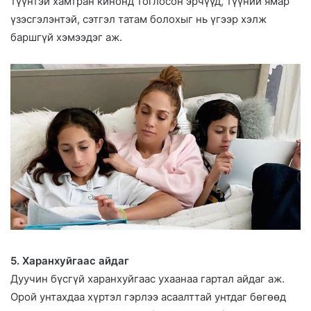
түүнтэй хамтран кинонд тоглосон эрчүүд, түүний ямар
үзэсгэлэнтэй, сэтгэл татам болохыг нь үгээр хэлж
баршгүй хэмээдэг аж.
5. Харанхуйгаас айдаг
Дуучин бүсгүй харанхуйгаас ухаанаа гартал айдаг аж.
Орой унтахдаа хүртэл гэрлээ асаалттай унтдаг бөгөөд