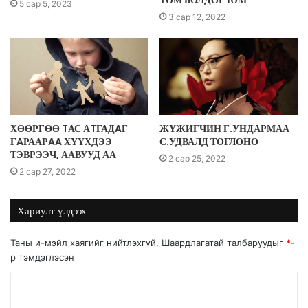
5 сар 5, 2023
3 сар 12, 2022
ХӨӨРГӨӨ TАС АTГАДAГ
ЖҮЖИГЧИН Г.УНДАРМАА
ГAРААРAA ХҮҮХДЭЭ
С.УДВАЛД ТОГЛОНО
ТЭВРЭЭЧ, ААВУУД АА
2 сар 25, 2022
2 сар 27, 2022
Хариулт үлдээх
Таны и-мэйл хаягийг нийтлэхгүй.
Шаардлагатай талбаруудыг
*
-
р тэмдэглэсэн