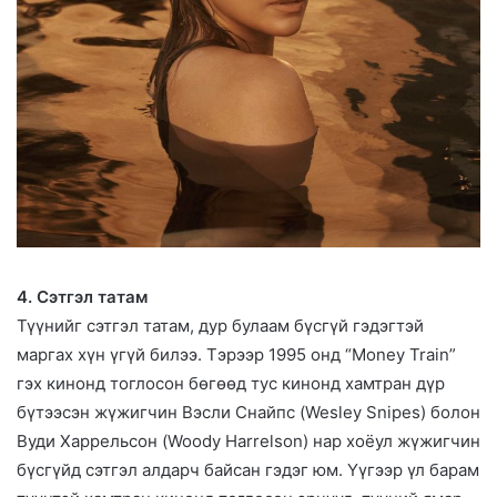
4. Сэтгэл татам
Түүнийг сэтгэл татам, дур булаам бүсгүй гэдэгтэй
маргах хүн үгүй билээ. Тэрээр 1995 онд “Money Train”
гэх кинонд тоглосон бөгөөд тус кинонд хамтран дүр
бүтээсэн жүжигчин Вэсли Снайпс (Wesley Snipes) болон
Вуди Харрельсон (Woody Harrelson) нар хоёул жүжигчин
бүсгүйд сэтгэл алдарч байсан гэдэг юм. Үүгээр үл барам