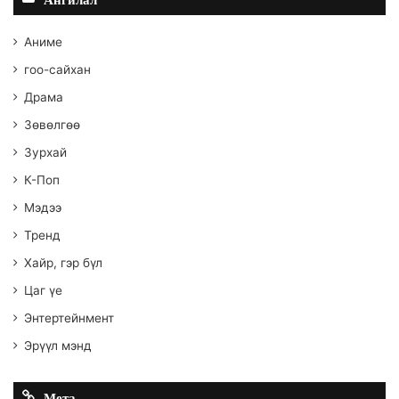
Аниме
гоо-сайхан
Драма
Зөвөлгөө
Зурхай
К-Поп
Мэдээ
Тренд
Хайр, гэр бүл
Цаг үе
Энтертейнмент
Эрүүл мэнд
Мета