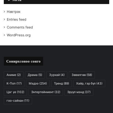
Нэвтрэх
Entries feed
Comments feed
WordPress.org
Сонирхсоноо сонго
Аниме
(2)
Драма
(5)
Зурхай
(4)
Зөвөлгөө
(58)
К-Поп
(17)
Мэдээ
(254)
Тренд
(89)
Хайр, гэр бүл
(43)
Цаг үе
(102)
Энтертейнмент
(32)
Эрүүл мэнд
(37)
гоо-сайхан
(11)