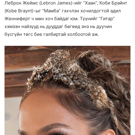
Леброн Жеймс (Lebron James)-ийг “Хаан”, Коби Брайнт
(Kobe Braynt)-ыг “Мамба” гэхчлэн хочилдогтой адил
Женниферт ч мөн хоч байдаг юм. Түүнийг “Гитар”
хэмээн найзууд нь дууддаг бөгөөд энэ нь дуучин
бүсгүйн төгс бие галбиртай холбоотой аж.