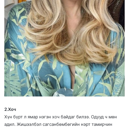
2.Хоч
Хүн бүрт л ямар нэгэн хоч байдаг билээ. Одууд ч мөн
адил. Жишээлбэл сагсанбөмбөгийн нэрт тамирчин