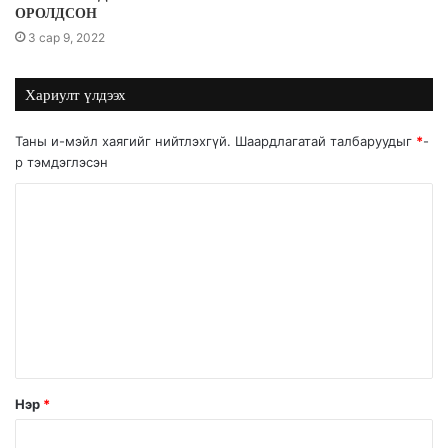
ОРОЛДСОН
3 сар 9, 2022
Хариулт үлдээх
Таны и-мэйл хаягийг нийтлэхгүй.
Шаардлагатай талбаруудыг
*
-
р тэмдэглэсэн
Нэр
*