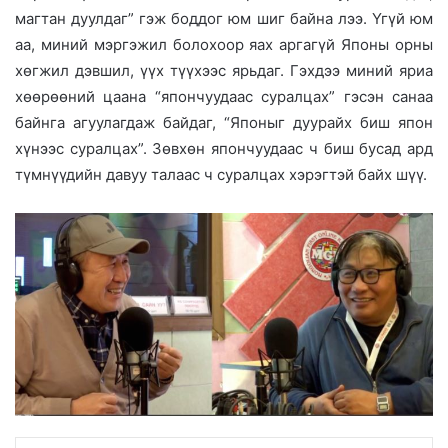
магтан дуулдаг” гэж боддог юм шиг байна лээ. Үгүй юм
аа, миний мэргэжил болохоор яах аргагүй Японы орны
хөгжил дэвшил, үүх түүхээс ярьдаг. Гэхдээ миний яриа
хөөрөөний цаана “япончуудаас суралцах” гэсэн санаа
байнга агуулагдаж байдаг, “Японыг дуурайх биш япон
хүнээс суралцах”. Зөвхөн япончуудаас ч биш бусад ард
түмнүүдийн давуу талаас ч суралцах хэрэгтэй байх шүү.