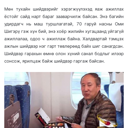
Мөн тухайн шийдвэрийг хэрэгжүүлэхэд яаж ажиллах
ёстойг сайд нарт бараг зааварчилж байсан. Энэ багийн
удирдагч нь маш туршлагатай, 70 гаруй насны Оми
Шигэрү гэж хүн бий, энэ хоёр жилийн хугацаанд уйгагүй
ажиллалаа, одоо ч ажиллаж байна. Халдвартай тэмцэх
ажлын шийдвэр нэг гарт төвлөрөөд байх шиг санагдсан.
Шийдвэр гарахын өмнө олон хүний санал бодлыг илээр
сонсож, ярилцаж байж шийдвэр гаргаж байсан.