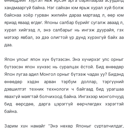
өнөөдрийг хүртэл явж ирсэн арга барилаараа асуудалд
хандмааргүй байна. Нэг сайхан юм ярьж хурал хуй болж
байснаа хоёр гурван жилийн дараа мартаад л, өөр юм
яриад яваад өгдөг. Японы салбар бүрийг сугалж аваад л,
хурал хийгээд л, энэ салбарыг нь ингэж дуурайя, гэх
мэтээр явбал, ээ дээ олигтой үр дүнд хүрэхгүй байх аа
даа.
Япон улсыг япон хүн бүтээсэн. Энэ хүчирхэг улс орныг
бүтээсэн япон хүнээс нь суралцах ёстой. Бид өнөөдөр
Япон лугаа адил Монгол орныг бүтээж чадах уу? Бидэнд
өнөөдөр хэдэн арван тэрбум доллар, тэргүүний
дэвшилтэт техник технологи ч байгаад бид урагшаа
явахгүй маягтай болчихоод байна. Ингэхээр монголчууд
бид өөрсдөө, дарга цэрэггүй өөрчлөгдөх хэрэгтэй
байна.
Зарим хүн намайг “Энэ нөхөр Японыг сурталчилдаг,