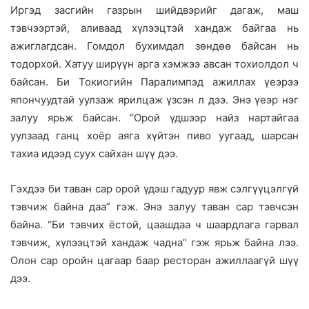
Иргэд засгийн газрын шийдвэрийг дагаж, маш
тэвчээртэй, аливаад хүлээцтэй хандаж байгаа нь
ажиглагдсан. Гомдол бухимдал зөндөө байсан нь
тодорхой. Хатуу ширүүн арга хэмжээ авсан тохиолдол ч
байсан. Би Токиогийн Паралимпэд ажиллах үеэрээ
япончуудтай уулзаж ярилцаж үзсэн л дээ. Энэ үеэр нэг
залуу ярьж байсан. “Орой үдшээр найз нартайгаа
уулзаад ганц хоёр аяга хүйтэн пиво уугаад, шарсан
тахиа идээд суух сайхан шүү дээ.
Гэхдээ би таван сар орой үдэш гадуур явж сэлгүүцэлгүй
тэвчиж байна даа” гэж. Энэ залуу таван сар тэвчсэн
байна. “Би тэвчих ёстой, цаашдаа ч шаардлага гарвал
тэвчиж, хүлээцтэй хандаж чадна” гэж ярьж байна лээ.
Олон сар оройн цагаар баар ресторан ажиллаагүй шүү
дээ.