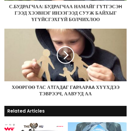
d
С.БУДРАГЧАА: БУДРАГЧАА НАМАЙГ ГҮTГЭСЭH
d
ГЭЭД ХЭЭВНЭГ ИНЭЭГЭЭД СУУЖ БАЙХЫГ
r
ҮГҮЙСГЭХГҮЙ БОЛЧИХЛОО
e
s
s
ХӨӨРГӨӨ TАС АTГАДAГ ГAРААРAA ХҮҮХДЭЭ
ТЭВРЭЭЧ, ААВУУД АА
Related Articles