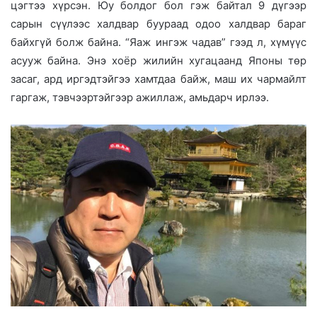
цэгтээ хүрсэн. Юу болдог бол гэж байтал 9 дүгээр
сарын сүүлээс халдвар буураад одоо халдвар бараг
байхгүй болж байна. “Яаж ингэж чадав” гээд л, хүмүүс
асууж байна. Энэ хоёр жилийн хугацаанд Японы төр
засаг, ард иргэдтэйгээ хамтдаа байж, маш их чармайлт
гаргаж, тэвчээртэйгээр ажиллаж, амьдарч ирлээ.