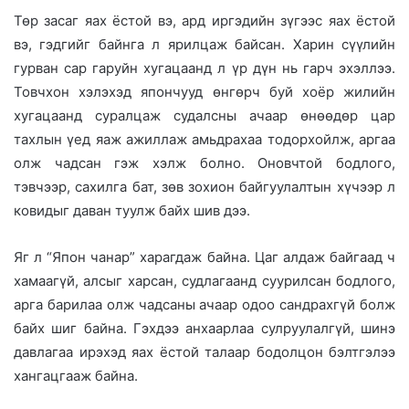
Төр засаг яах ёстой вэ, ард иргэдийн зүгээс яах ёстой
вэ, гэдгийг байнга л ярилцаж байсан. Харин сүүлийн
гурван сар гаруйн хугацаанд л үр дүн нь гарч эхэллээ.
Товчхон хэлэхэд япончууд өнгөрч буй хоёр жилийн
хугацаанд суралцаж судалсны ачаар өнөөдөр цар
тахлын үед яаж ажиллаж амьдрахаа тодорхойлж, аргаа
олж чадсан гэж хэлж болно. Оновчтой бодлого,
тэвчээр, сахилга бат, зөв зохион байгуулалтын хүчээр л
ковидыг даван туулж байх шив дээ.
Яг л “Япон чанар” харагдаж байна. Цаг алдаж байгаад ч
хамаагүй, алсыг харсан, судлагаанд суурилсан бодлого,
арга барилаа олж чадсаны ачаар одоо сандрахгүй болж
байх шиг байна. Гэхдээ анхаарлаа сулруулалгүй, шинэ
давлагаа ирэхэд яах ёстой талаар бодолцон бэлтгэлээ
хангацгааж байна.