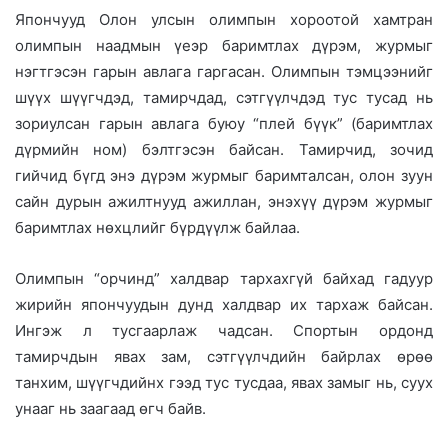
Япончууд Олон улсын олимпын хороотой хамтран
олимпын наадмын үеэр баримтлах дүрэм, журмыг
нэгтгэсэн гарын авлага гаргасан. Олимпын тэмцээнийг
шүүх шүүгчдэд, тамирчдад, сэтгүүлчдэд тус тусад нь
зориулсан гарын авлага буюу “плей бүүк” (баримтлах
дүрмийн ном) бэлтгэсэн байсан. Тамирчид, зочид
гийчид бүгд энэ дүрэм журмыг баримталсан, олон зуун
сайн дурын ажилтнууд ажиллан, энэхүү дүрэм журмыг
баримтлах нөхцлийг бүрдүүлж байлаа.
Олимпын “орчинд” халдвар тархахгүй байхад гадуур
жирийн япончуудын дунд халдвар их тархаж байсан.
Ингэж л тусгаарлаж чадсан. Спортын ордонд
тамирчдын явах зам, сэтгүүлчдийн байрлах өрөө
танхим, шүүгчдийнх гээд тус тусдаа, явах замыг нь, суух
унааг нь заагаад өгч байв.