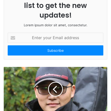
list to get the new
updates!
Lorem ipsum dolor sit amet, consectetur.
E
n
t
e
r
y
o
u
r
E
m
a
i
l
a