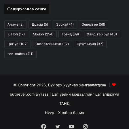
Сонирхсоноо сонго
Аниме
(2)
Драма
(5)
Зурхай
(4)
Зөвөлгөө
(58)
К-Поп
(17)
Мэдээ
(254)
Тренд
(89)
Хайр, гэр бүл
(43)
Цаг үе
(102)
Энтертейнмент
(32)
Эрүүл мэнд
(37)
гоо-сайхан
(11)
© Copyright 2026, Бүх эрх хуулиар хамгаалагдсан |
butnever.com Бүтээв
| Цаг үеийн мэдээллийг цаг алдахгүй
ТАНД
Нүүр
Холбоо барих
Facebook
Twitter
YouTube
Instagram