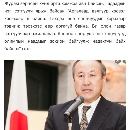
Журам зөрчсөн хүнд арга хэмжээ авч байсан. Гадаадын
нэг сэтгүүлч ярьж байсан “Аргалаад дэлгүүр хэсвэл
хэсэхээр л байна. Гэхдээ энэ япончуудыг харахаар
тэвчиж тэсэхээс өөр аргагүй байна. Би олон газар
сэтгүүлчээр ажиллалаа. Японоос өөр улс энэ хэцүү үед
олимпын наадмыг зохион байгуулж чадахгүй байх
байлаа” гэж.