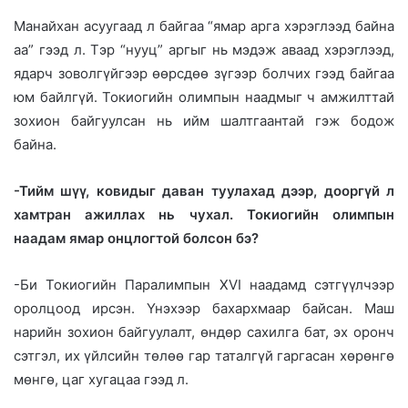
Манайхан асуугаад л байгаа “ямар арга хэрэглээд байна
аа” гээд л. Тэр “нууц” аргыг нь мэдэж аваад хэрэглээд,
ядарч зоволгүйгээр өөрсдөө зүгээр болчих гээд байгаа
юм байлгүй. Токиогийн олимпын наадмыг ч амжилттай
зохион байгуулсан нь ийм шалтгаантай гэж бодож
байна.
-Тийм шүү, ковидыг даван туулахад дээр, дооргүй л
хамтран ажиллах нь чухал. Токиогийн олимпын
наадам ямар онцлогтой болсон бэ?
-Би Токиогийн Паралимпын XVI наадамд сэтгүүлчээр
оролцоод ирсэн. Үнэхээр бахархмаар байсан. Маш
нарийн зохион байгуулалт, өндөр сахилга бат, эх оронч
сэтгэл, их үйлсийн төлөө гар таталгүй гаргасан хөрөнгө
мөнгө, цаг хугацаа гээд л.