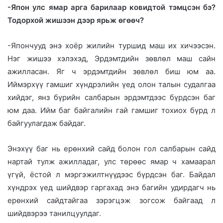
-Япон улс ямар арга барилаар ковидтой тэмцсэн бэ?
Тодорхой жишээн дээр ярьж өгөөч?
-Япончууд энэ хоёр жилийн туршид маш их хичээсэн.
Нэг жишээ хэлэхэд, Эрдэмтдийн зөвлөл маш сайн
ажилласан. Яг ч эрдэмтдийн зөвлөл биш юм аа.
Иймэрхүү гамшиг хүндрэлийн үед олон талын судалгаа
хийдэг, янз бүрийн салбарын эрдэмтдээс бүрдсэн баг
юм даа. Ийм баг байгалийн гай гамшиг тохиох бүрд л
байгуулагдаж байдаг.
Энэхүү баг нь ерөнхий сайд болон гол салбарын сайд
нартай тулж ажилладаг, улс төрөөс ямар ч хамаарал
үгүй, ёстой л мэргэжилтнүүдээс бүрдсэн баг. Байдал
хүндрэх үед шийдвэр гаргахад энэ багийн удирдагч нь
ерөнхий сайдтайгаа зэрэгцэж зогсож байгаад л
шийдвэрээ танилцуулдаг.