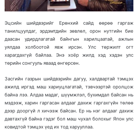
Эцсийн шийдвэрийг Ерөнхий сайд өөрөө гаргаж
танилцуулдаг, эрдэмтдийн зөвлөл, орон нутгийн бие
даасан удирдлагатай байнгын харилцаатай, ажлын
уялдаа холбоотой явж ирсэн. Улс төржилт огт
харагдахгүй байлаа. Энэ хоёр жилд хэд хэдэн улс
төрийн сонгууль яваад өнгөрсөн.
Засгийн газрын шийдвэрийн дагуу, халдвартай тэмцэх
ажилд иргэд маш хариуцлагатай, тэвчээртэй оролцож
байна лээ. Алдаа мадаг, шүүмжлэл, бухимдал байсан нь
мэдээж, харин гаргасан алдааг дахиж гаргахгүйн төлөө
дээр дооргүй л хичээж байсан. Ер нь нэг алдааг дахиж
давтахгүй байна гэдэг бол маш чухал болохыг Япон улс
ковидтой тэмцэх үед их тод харууллаа.