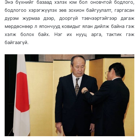
Энэ бүхнийг базаад хэлэх юм бол оновчтой бодлого,
бодлогоо хэрэгжүүлэх зөв зохион байгуулалт, гаргасан
дүрэм журмаа дээр, дооргүй тэвчээртэйгээр дагаж
мөрдөснөөр л япончууд ковидыг ялан дийлж байна гэж
хэлж болох байх. Нэг их нууц арга, тактик гэж
байгаагүй.