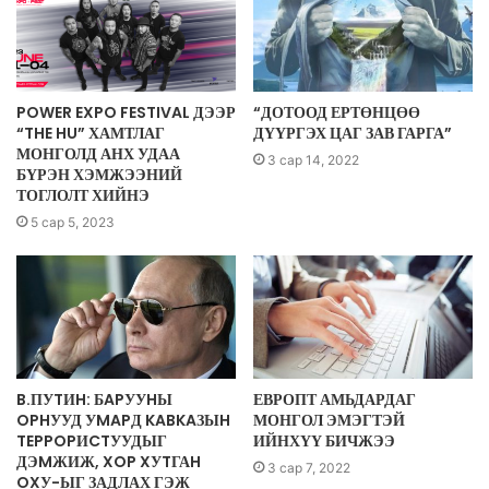
POWER EXPO FESTIVAL ДЭЭР
“ДОТООД ЕРТӨНЦӨӨ
“THE HU” ХАМТЛАГ
ДҮҮРГЭХ ЦАГ ЗАВ ГАРГА”
МОНГОЛД АНХ УДАА
3 сар 14, 2022
БҮРЭН ХЭМЖЭЭНИЙ
ТОГЛОЛТ ХИЙНЭ
5 сар 5, 2023
B.ПУTИH: БAPУУHЫ
ЕВРОПТ АМЬДАРДАГ
OPHУУД УMAPД KABKAЗЫH
МОНГОЛ ЭМЭГТЭЙ
TEPPOPИCTУУДЫГ
ИЙНХҮҮ БИЧЖЭЭ
ДЭMЖИЖ, XOP XУTГАH
3 сар 7, 2022
OXУ-ЫГ ЗАДЛАХ ГЭЖ