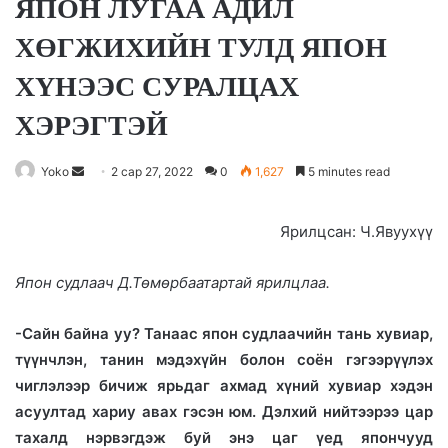
ЯПОН ЛУГАА АДИЛ
ХӨГЖИХИЙН ТУЛД ЯПОН
ХҮНЭЭС СУРАЛЦАХ
ХЭРЭГТЭЙ
Yoko
S
2 сар 27, 2022
0
1,627
5 minutes read
e
n
Ярилцсан: Ч.Явуухүү
d
a
Япон судлаач Д.Төмөрбаатартай ярилцлаа.
n
e
-Сайн байна уу? Танаас япон судлаачийн тань хувиар,
m
түүнчлэн, танин мэдэхүйн болон соён гэгээрүүлэх
a
чиглэлээр бичиж ярьдаг ахмад хүний хувиар хэдэн
i
асуултад хариу авах гэсэн юм. Дэлхий нийтээрээ цар
l
тахалд нэрвэгдэж буй энэ цаг үед япончууд