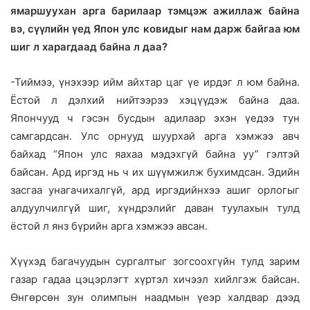
ямаршуухан арга барилаар тэмцэж ажиллаж байна
вэ, сүүлийн үед Япон улс ковидыг нам дарж байгаа юм
шиг л харагдаад байна л даа?
-Тиймээ, үнэхээр ийм айхтар цаг үе ирдэг л юм байна.
Ёстой л дэлхий нийтээрээ хэцүүдэж байна даа.
Япончууд ч гэсэн бусдын адилаар эхэн үедээ тун
самгардсан. Улс орнууд шуурхай арга хэмжээ авч
байхад “Япон улс яахаа мэдэхгүй байна уу” гэлтэй
байсан. Ард иргэд нь ч их шүүмжилж бухимдсан. Эдийн
засгаа унагачихалгүй, ард иргэдийнхээ ашиг орлогыг
алдуулчилгүй шиг, хүндрэлийг даван туулахын тулд
ёстой л янз бүрийн арга хэмжээ авсан.
Хүүхэд багачуудын сургалтыг зогсоохгүйн тулд зарим
газар гадаа цэцэрлэгт хүртэл хичээл хийлгэж байсан.
Өнгөрсөн зун олимпын наадмын үеэр халдвар дээд