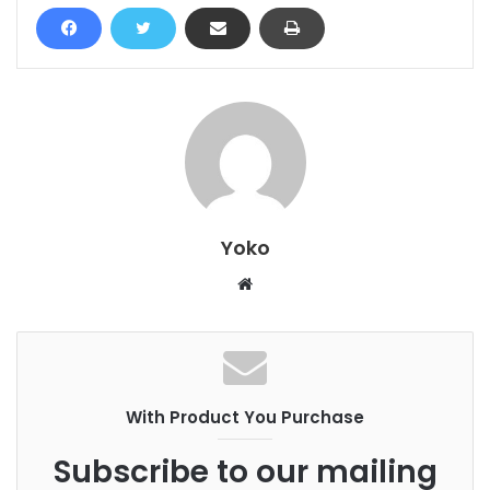
Yoko
W
e
b
s
i
With Product You Purchase
t
e
Subscribe to our mailing