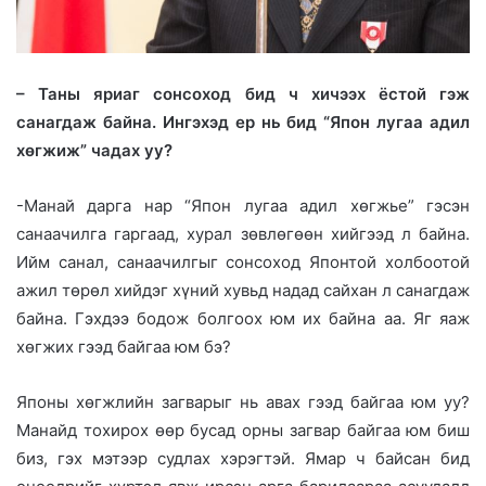
– Таны яриаг сонсоход бид ч хичээх ёстой гэж
санагдаж байна. Ингэхэд ер нь бид “Япон лугаа адил
хөгжиж” чадах уу?
-Манай дарга нар “Япон лугаа адил хөгжье” гэсэн
санаачилга гаргаад, хурал зөвлөгөөн хийгээд л байна.
Ийм санал, санаачилгыг сонсоход Японтой холбоотой
ажил төрөл хийдэг хүний хувьд надад сайхан л санагдаж
байна. Гэхдээ бодож болгоох юм их байна аа. Яг яаж
хөгжих гээд байгаа юм бэ?
Японы хөгжлийн загварыг нь авах гээд байгаа юм уу?
Манайд тохирох өөр бусад орны загвар байгаа юм биш
биз, гэх мэтээр судлах хэрэгтэй. Ямар ч байсан бид