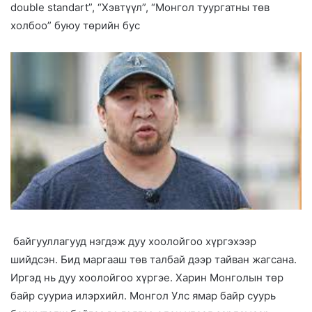
double standart”, “Хэвтүүл”, “Монгол туургатны төв
холбоо” буюу төрийн бус
байгууллагууд нэгдэж дуу хоолойгоо хүргэхээр
шийдсэн. Бид маргааш төв талбай дээр тайван жагсана.
Иргэд нь дуу хоолойгоо хүргэе. Харин Монголын төр
байр сууриа илэрхийл. Монгол Улс ямар байр суурь