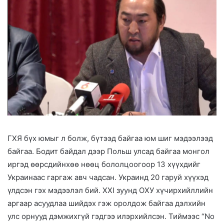
ГХЯ бүх юмыг л болж, бүтээд байгаа юм шиг мэдээлээд
байгаа. Бодит байдал дээр Польш улсад байгаа монгол
иргэд өөрсдийнхөө нөөц бололцоогоор 13 хүүхдийг
Украинаас гаргаж авч чадсан. Украинд 20 гаруй хүүхэд
үлдсэн гэх мэдээлэл бий. XXI зуунд ОХУ хүчирхийллийн
аргаар асуудлаа шийдэх гэж оролдож байгаа дэлхийн
улс орнууд дэмжихгүй гэдгээ илэрхийлсэн. Тиймээс “No