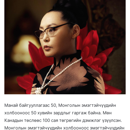
Манай байгууллагаас 50, Монголын эмэгтэйчүүдийн
холбооноос 50 хувийн зардлыг гаргаж байна. Мөн
Канадын төслөөс 100 сая төгрөгийн дэмжлэг үзүүлсэн.
Монголын эмэгтэйчүүдийн холбооноос эмэгтэйчүүдийн