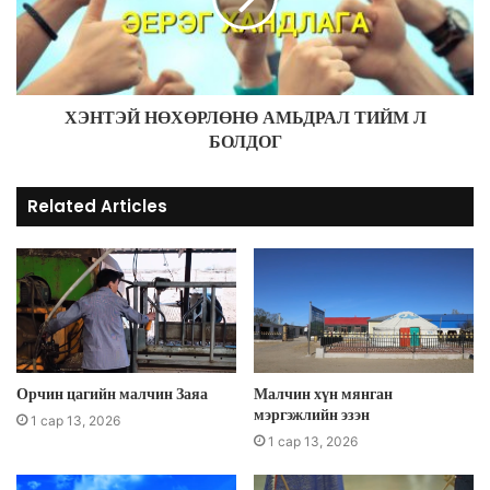
ХЭНТЭЙ НӨХӨРЛӨНӨ АМЬДРАЛ ТИЙМ Л
БОЛДОГ
Related Articles
Орчин цагийн малчин Заяа
Малчин хүн мянган
мэргэжлийн эзэн
1 сар 13, 2026
1 сар 13, 2026