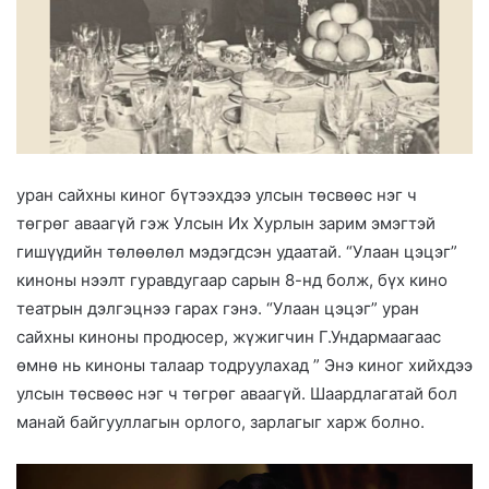
уран сайхны киног бүтээхдээ улсын төсвөөс нэг ч
төгрөг аваагүй гэж Улсын Их Хурлын зарим эмэгтэй
гишүүдийн төлөөлөл мэдэгдсэн удаатай. “Улаан цэцэг”
киноны нээлт гуравдугаар сарын 8-нд болж, бүх кино
театрын дэлгэцнээ гарах гэнэ. “Улаан цэцэг” уран
сайхны киноны продюсер, жүжигчин Г.Ундармаагаас
өмнө нь киноны талаар тодруулахад ” Энэ киног хийхдээ
улсын төсвөөс нэг ч төгрөг аваагүй. Шаардлагатай бол
манай байгууллагын орлого, зарлагыг харж болно.