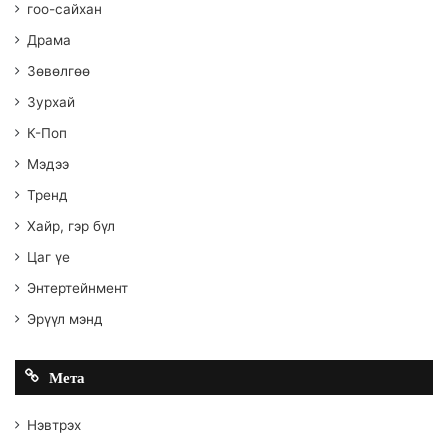
гоо-сайхан
Драма
Зөвөлгөө
Зурхай
К-Поп
Мэдээ
Тренд
Хайр, гэр бүл
Цаг үе
Энтертейнмент
Эрүүл мэнд
Мета
Нэвтрэх