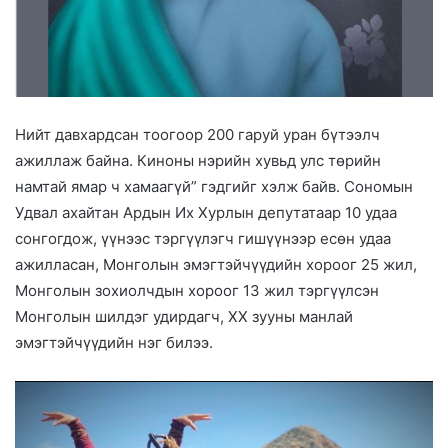
Нийт давхардсан тоогоор 200 гаруй уран бүтээлч
ажиллаж байна. Киноны нэрийн хувьд улс төрийн
намтай ямар ч хамаагүй” гэдгийг хэлж байв. Сономын
Удвал ахайтан Ардын Их Хурлын депутатаар 10 удаа
сонгогдож, үүнээс тэргүүлэгч гишүүнээр есөн удаа
ажилласан, Монголын эмэгтэйчүүдийн хороог 25 жил,
Монголын зохиолчдын хороог 13 жил тэргүүлсэн
Монголын шилдэг удирдагч, ХХ зууны манлай
эмэгтэйчүүдийн нэг билээ.