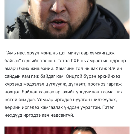
“Амь нас, эрүүл мэнд нь цаг минутаар хэмжигдэж
байгаа” гэдгийг хэлсэн. Гэтэл ГХЯ нь амралтын өдрөөр
амарч байх жишээний. Хамгийн гол нь яах гэж Элчин
сайдын яам гэж байдаг юм. Онцгой бүрэн эрхийнхээ
хүрээнд мэдээлэл цуглуулж, дүгнэлт, прогноз гаргаж
нөхцөл байдал хаашаа эргэхийг урьдчилан таамаглах
ёстой биз дээ. Улмаар иргэдээ нүүлгэн шилжүүлэх,
өөрийн иргэдээ хамгаалах үндсэн үүрэгтэй. Гэтэл
нөхдүүд иргэдээ авч чадсангүй.