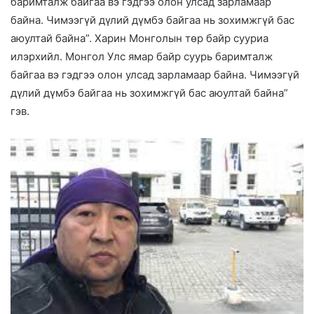
баримталж байгаа вэ гэдгээ олон улсад зарламаар
байна. Чимээгүй дүлий дүмбэ байгаа нь зохимжгүй бас
аюултай байна”. Харин Монголын төр байр сууриа
илэрхийл. Монгол Улс ямар байр суурь баримталж
байгаа вэ гэдгээ олон улсад зарламаар байна. Чимээгүй
дүлий дүмбэ байгаа нь зохимжгүй бас аюултай байна”
гэв.