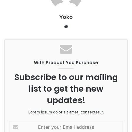
Yoko
W
e
b
s
i
With Product You Purchase
t
e
Subscribe to our mailing
list to get the new
updates!
Lorem ipsum dolor sit amet, consectetur.
E
n