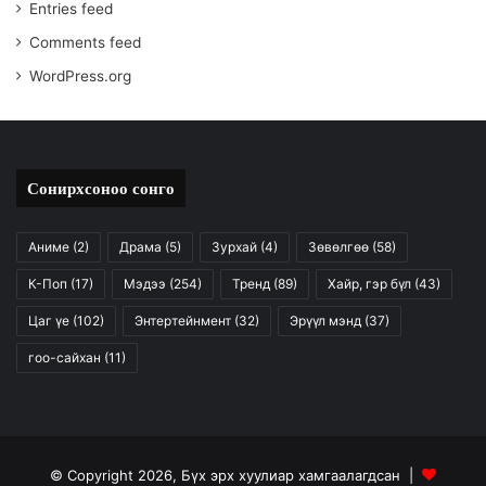
Entries feed
Comments feed
WordPress.org
Сонирхсоноо сонго
Аниме
(2)
Драма
(5)
Зурхай
(4)
Зөвөлгөө
(58)
К-Поп
(17)
Мэдээ
(254)
Тренд
(89)
Хайр, гэр бүл
(43)
Цаг үе
(102)
Энтертейнмент
(32)
Эрүүл мэнд
(37)
гоо-сайхан
(11)
© Copyright 2026, Бүх эрх хуулиар хамгаалагдсан |