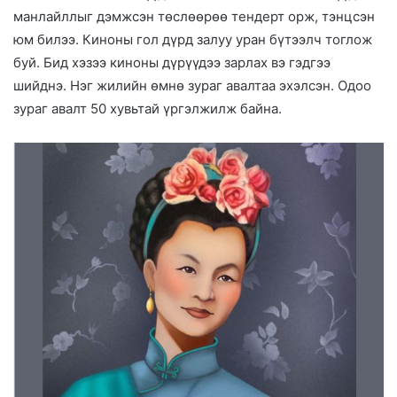
манлайллыг дэмжсэн төслөөрөө тендерт орж, тэнцсэн
юм билээ. Киноны гол дүрд залуу уран бүтээлч тоглож
буй. Бид хэзээ киноны дүрүүдээ зарлах вэ гэдгээ
шийднэ. Нэг жилийн өмнө зураг авалтаа эхэлсэн. Одоо
зураг авалт 50 хувьтай үргэлжилж байна.