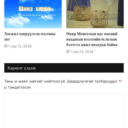
Хөгжил хөврүүлсэн малчны
Өвөр Монголын цас мөсний
хот
наадмын нээлтийн ёслолын
бэлтгэл ажил явагдаж байна
1 сар 13, 2026
1 сар 13, 2026
Хариулт үлдээх
Таны и-мэйл хаягийг нийтлэхгүй.
Шаардлагатай талбаруудыг
*
-
р тэмдэглэсэн