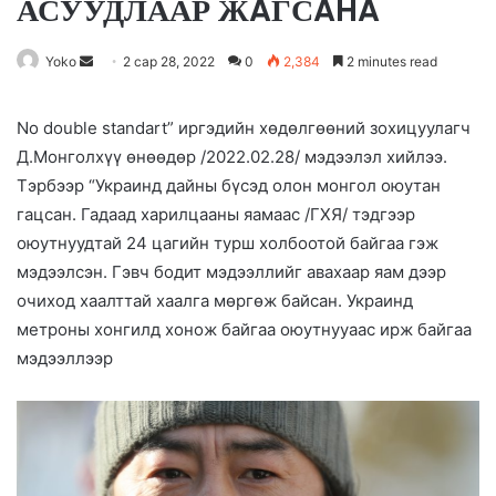
АСУУДЛААР ЖAГСAHA
Yoko
S
2 сар 28, 2022
0
2,384
2 minutes read
e
n
No double standart” иргэдийн хөдөлгөөний зохицуулагч
d
Д.Монголхүү өнөөдөр /2022.02.28/ мэдээлэл хийлээ.
a
Тэрбээр “Украинд дайны бүсэд олон монгол оюутан
n
гацсан. Гадаад харилцааны яамаас /ГХЯ/ тэдгээр
e
оюутнуудтай 24 цагийн турш холбоотой байгаа гэж
m
мэдээлсэн. Гэвч бодит мэдээллийг авахаар яам дээр
a
очиход хаалттай хаалга мөргөж байсан. Украинд
i
метроны хонгилд хонож байгаа оюутнууаас ирж байгаа
l
мэдээллээр