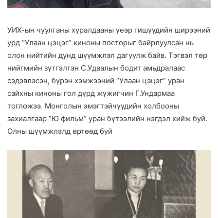
УИХ-ын чуулганы хуралдааны үеэр гишүүдийн ширээний
урд “Улаан цэцэг” киноны посторыг байрлуулсан нь
олон нийтийн дунд шүүмжлэл дагуулж байв. Тэгвэл төр
нийгмийн зүтгэлтэн С.Удвалын бодит амьдралаас
сэдэвлэсэн, бүрэн хэмжээний “Улаан цэцэг” уран
сайхны киноны гол дүрд жүжигчин Г.Ундармаа
тогложээ. Монголын эмэгтэйчүүдийн холбооны
захиалгаар “Ю фильм” уран бүтээлийн нэгдэл хийж буй.
Олны шүүмжлэлд өртөөд буй