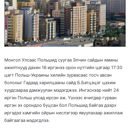
Монгол Улсаас Польшид суугаа Элчин сайдын яамны
ажилтнууд дахин 16 иргэнээ орон нутгийн цагаар 17:30
цагт Польш-Украины хилийн зурвасаас тосч авсан
болохыг Гадаад харилцааны сайд Б.Батцэцэг цахим
хуудсаараа дамжуулан мэдэгджээ. Ингэснээр нийт 24
иргэн Польш улсад ирсэн аж. Үүнээс өчигдөр гурван
иргэн эх орондоо буцсан бол Польшид байгаа дээрх
иргэдээ хамгийн ойрын нислэгээр явуулахаар ажиллаж
байгаагаа мэдэгдлээ.