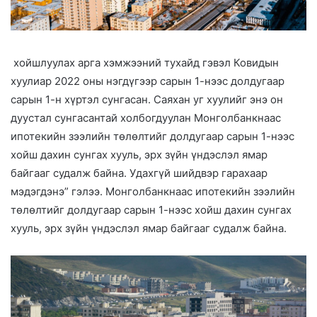
хойшлуулах арга хэмжээний тухайд гэвэл Ковидын
хуулиар 2022 оны нэгдүгээр сарын 1-нээс долдугаар
сарын 1-н хүртэл сунгасан. Саяхан уг хуулийг энэ он
дуустал сунгасантай холбогдуулан Монголбанкнаас
ипотекийн зээлийн төлөлтийг долдугаар сарын 1-нээс
хойш дахин сунгах хууль, эрх зүйн үндэслэл ямар
байгааг судалж байна. Удахгүй шийдвэр гарахаар
мэдэгдэнэ” гэлээ. Монголбанкнаас ипотекийн зээлийн
төлөлтийг долдугаар сарын 1-нээс хойш дахин сунгах
хууль, эрх зүйн үндэслэл ямар байгааг судалж байна.