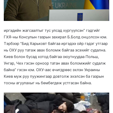
иргэдийн жагсаалтыг тус улсад хүргүүлсэн” гэдгийг
ГХЯ-ны Консулын газрын захирал Б.Болд онцолсон юм.
Тэрбээр “Бид Харьковт байгаа иргэдээ ойр гэдэг утгаар
нь ОХУ руу татаж авах боломж байгаа эсэхийг судална.
Киев болон бусад хотод байгаа оюутнуудаа Польш,
Унгар, Чех гэсэн орноор татан авах боломжийг судалж
байна” гэсэн юм. ОХУ-аас өчигдрөөс эхлэн Украины
Киев муж руу пуужингаар довтолж эхэлсэн ба газрын
тосны агуулахыг нь бөмбөгдөж устгасан байна.