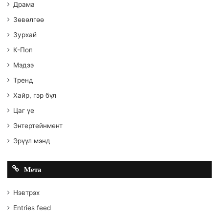
Драма
Зөвөлгөө
Зурхай
К-Поп
Мэдээ
Тренд
Хайр, гэр бүл
Цаг үе
Энтертейнмент
Эрүүл мэнд
Мета
Нэвтрэх
Entries feed