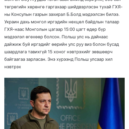
төгрөгийн хөрөнгө гаргахаар шийдвэрлэсэн тухай ГХЯ-
ны Консулын газрын захирал Б.Болд мэдээлсэн билээ.
Украин дахь монгол иргэдийн нөхцөл байдлын талаар
ГХЯ-наас Монголын цагаар 15:00 цагт өдөр бүр
мэдээлэл өгөхөөр болсон. Польш улс нь дайнаас
дайжиж буй иргэдийг өөрийн улс руу виз болон бусад
шаардлага тавихгүй 15 хоног нэвтрэхийг зөвшөөрч
байгаагаа зарласан. Энэ хүрээнд Польш улсаар хил
нэвтрэх