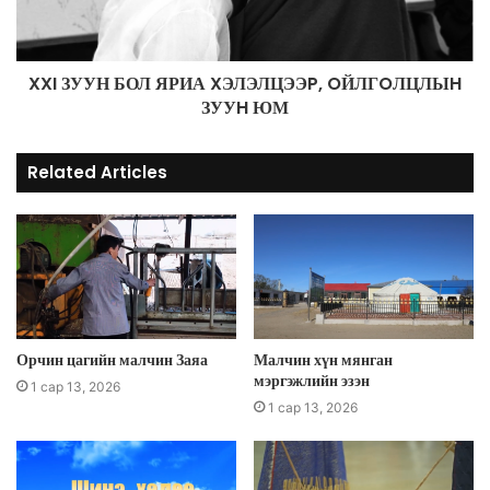
XXI ЗУУН БОЛ ЯРИА XЭЛЭЛЦЭЭP, OЙЛГOЛЦЛЫH
ЗУУH ЮМ
Related Articles
Орчин цагийн малчин Заяа
Малчин хүн мянган
мэргэжлийн эзэн
1 сар 13, 2026
1 сар 13, 2026