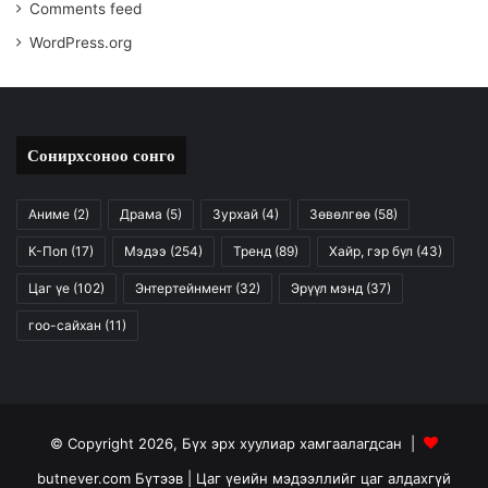
Comments feed
WordPress.org
Сонирхсоноо сонго
Аниме
(2)
Драма
(5)
Зурхай
(4)
Зөвөлгөө
(58)
К-Поп
(17)
Мэдээ
(254)
Тренд
(89)
Хайр, гэр бүл
(43)
Цаг үе
(102)
Энтертейнмент
(32)
Эрүүл мэнд
(37)
гоо-сайхан
(11)
© Copyright 2026, Бүх эрх хуулиар хамгаалагдсан |
butnever.com Бүтээв
| Цаг үеийн мэдээллийг цаг алдахгүй