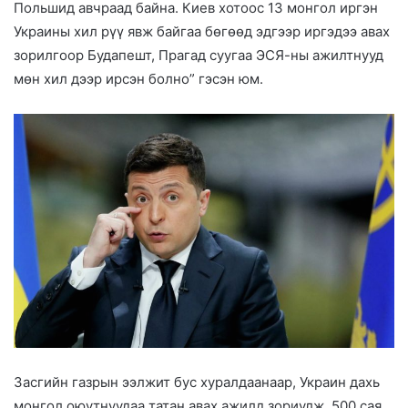
Польшид авчраад байна. Киев хотоос 13 монгол иргэн
Украины хил рүү явж байгаа бөгөөд эдгээр иргэдээ авах
зорилгоор Будапешт, Прагад суугаа ЭСЯ-ны ажилтнууд
мөн хил дээр ирсэн болно” гэсэн юм.
Засгийн газрын ээлжит бус хуралдаанаар, Украин дахь
монгол оюутнуудаа татан авах ажилд зориулж, 500 сая