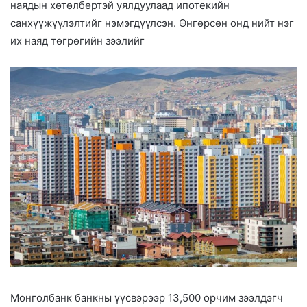
наядын хөтөлбөртэй уялдуулаад ипотекийн
i
санхүүжүүлэлтийг нэмэгдүүлсэн. Өнгөрсөн онд нийт нэг
l
их наяд төгрөгийн зээлийг
Монголбанк банкны үүсвэрээр 13,500 орчим зээлдэгч