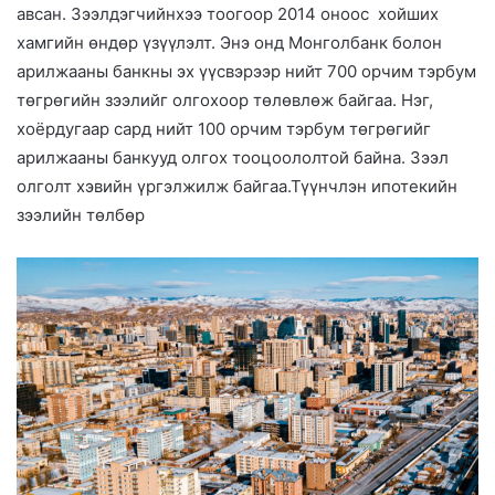
авсан. Зээлдэгчийнхээ тоогоор 2014 оноос хойших
хамгийн өндөр үзүүлэлт. Энэ онд Монголбанк болон
арилжааны банкны эх үүсвэрээр нийт 700 орчим тэрбум
төгрөгийн зээлийг олгохоор төлөвлөж байгаа. Нэг,
хоёрдугаар сард нийт 100 орчим тэрбум төгрөгийг
арилжааны банкууд олгох тооцоололтой байна. Зээл
олголт хэвийн үргэлжилж байгаа.Түүнчлэн ипотекийн
зээлийн төлбөр