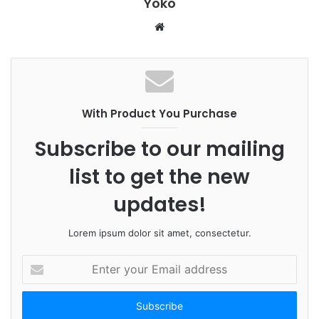
Yoko
W
e
b
s
i
With Product You Purchase
t
e
Subscribe to our mailing
list to get the new
updates!
Lorem ipsum dolor sit amet, consectetur.
E
n
t
e