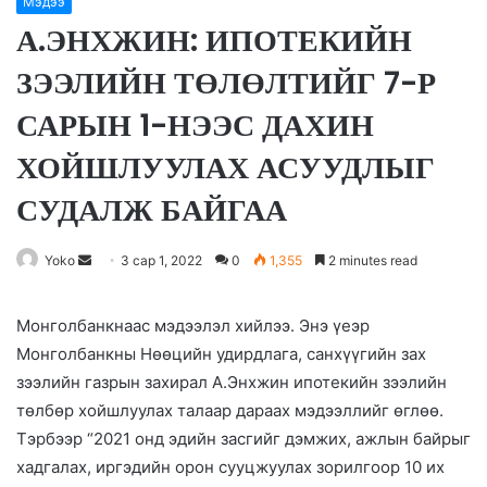
Мэдээ
А.ЭНХЖИН: ИПОТЕКИЙН
ЗЭЭЛИЙН ТӨЛӨЛТИЙГ 7-Р
САРЫН 1-НЭЭС ДАХИН
ХОЙШЛУУЛАХ АСУУДЛЫГ
СУДАЛЖ БАЙГАА
Yoko
S
3 сар 1, 2022
0
1,355
2 minutes read
e
n
Монголбанкнаас мэдээлэл хийлээ. Энэ үеэр
d
Монголбанкны Нөөцийн удирдлага, санхүүгийн зах
a
зээлийн газрын захирал А.Энхжин ипотекийн зээлийн
n
төлбөр хойшлуулах талаар дараах мэдээллийг өглөө.
e
Тэрбээр “2021 онд эдийн засгийг дэмжих, ажлын байрыг
m
хадгалах, иргэдийн орон сууцжуулах зорилгоор 10 их
a