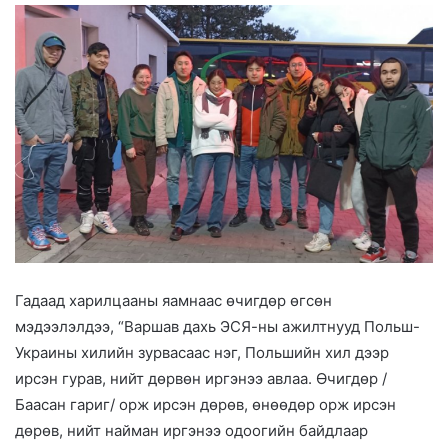
Гадаад харилцааны яамнаас өчигдөр өгсөн
мэдээлэлдээ, “Варшав дахь ЭСЯ-ны ажилтнууд Польш-
Украины хилийн зурвасаас нэг, Польшийн хил дээр
ирсэн гурав, нийт дөрвөн иргэнээ авлаа. Өчигдөр /
Баасан гариг/ орж ирсэн дөрөв, өнөөдөр орж ирсэн
дөрөв, нийт найман иргэнээ одоогийн байдлаар