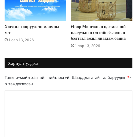
Хөгжил хөврүүлсэн малчны
Өвөр Монголын цас мөсний
хот
наадмын нээлтийн ёслолын
бэлтгэл ажил явагдаж байна
1 сар 13, 2026
1 сар 13, 2026
Хариулт үлдээх
Таны и-мэйл хаягийг нийтлэхгүй.
Шаардлагатай талбаруудыг
*
-
р тэмдэглэсэн