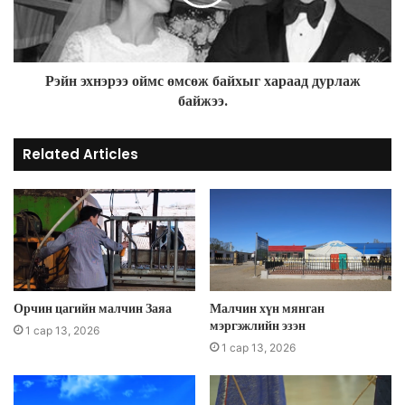
Рэйн эхнэрээ оймс өмсөж байхыг хараад дурлаж
байжээ.
Related Articles
Орчин цагийн малчин Заяа
Малчин хүн мянган
мэргэжлийн эзэн
1 сар 13, 2026
1 сар 13, 2026