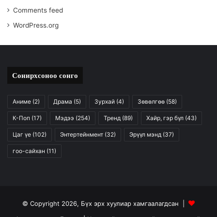
Comments feed
WordPress.org
Сонирхсоноо сонго
Аниме
(2)
Драма
(5)
Зурхай
(4)
Зөвөлгөө
(58)
К-Поп
(17)
Мэдээ
(254)
Тренд
(89)
Хайр, гэр бүл
(43)
Цаг үе
(102)
Энтертейнмент
(32)
Эрүүл мэнд
(37)
гоо-сайхан
(11)
© Copyright 2026, Бүх эрх хуулиар хамгаалагдсан |