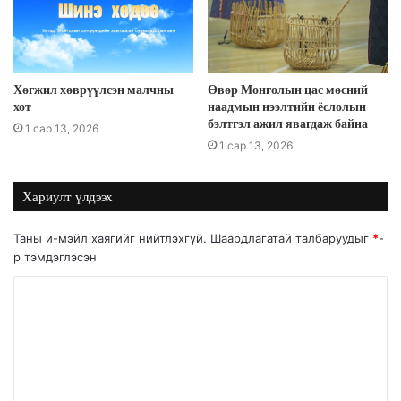
Хөгжил хөврүүлсэн малчны
Өвөр Монголын цас мөсний
хот
наадмын нээлтийн ёслолын
бэлтгэл ажил явагдаж байна
1 сар 13, 2026
1 сар 13, 2026
Хариулт үлдээх
Таны и-мэйл хаягийг нийтлэхгүй.
Шаардлагатай талбаруудыг
*
-
р тэмдэглэсэн