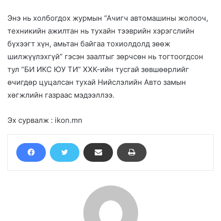
Энэ нь холбогдох журмын “Ачигч автомашины жолооч,
техникийн ажилтан нь тухайн тээврийн хэрэгслийн
бүхээгт хүн, амьтан байгаа тохиолдолд зөөж
шилжүүлэхгүй” гэсэн заалтыг зөрчсөн нь тогтоогдсон
тул “БИ ИКС ЮУ ТИ” ХХК-ийн тусгай зөвшөөрлийг
өчигдөр цуцалсан тухай Нийслэлийн Авто замын
хөгжлийн газраас мэдээллээ.
Эх сурвалж : ikon.mn