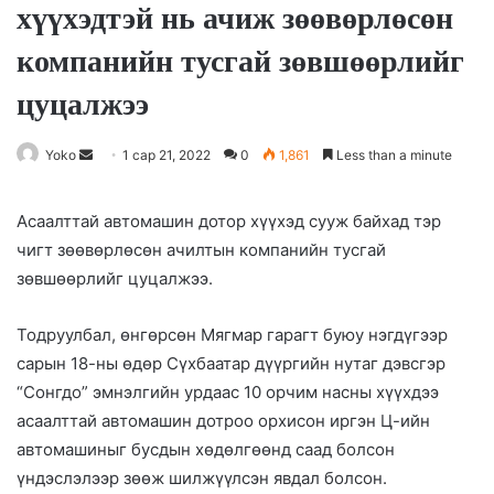
хүүхэдтэй нь ачиж зөөвөрлөсөн
компанийн тусгай зөвшөөрлийг
цуцалжээ
Yoko
S
1 сар 21, 2022
0
1,861
Less than a minute
e
n
Асаалттай автомашин дотор хүүхэд сууж байхад тэр
d
чигт зөөвөрлөсөн ачилтын компанийн тусгай
a
зөвшөөрлийг цуцалжээ.
n
e
Тодруулбал, өнгөрсөн Мягмар гарагт буюу нэгдүгээр
m
сарын 18-ны өдөр Сүхбаатар дүүргийн нутаг дэвсгэр
a
“Сонгдо” эмнэлгийн урдаас 10 орчим насны хүүхдээ
i
асаалттай автомашин дотроо орхисон иргэн Ц-ийн
l
автомашиныг бусдын хөдөлгөөнд саад болсон
үндэслэлээр зөөж шилжүүлсэн явдал болсон.