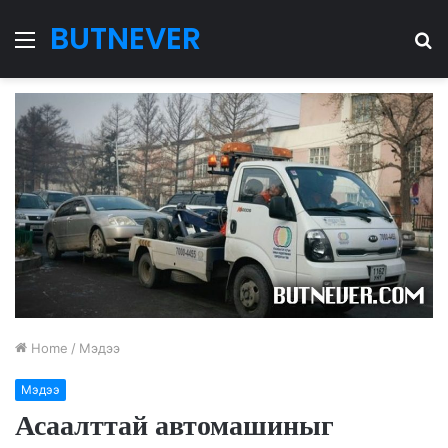
BUTNEVER
Menu
S
fo
Home
/
Мэдээ
Мэдээ
Асаалттай автомашиныг