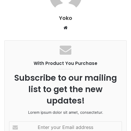
Yoko
W
e
b
s
i
With Product You Purchase
t
e
Subscribe to our mailing
list to get the new
updates!
Lorem ipsum dolor sit amet, consectetur.
E
n