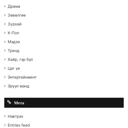
Драма
Зөвөлгөө
Зурхай
К-Поп
Мэдээ
Тренд
Хайр, гэр бүл
Цаг үе
Энтертейнмент
Эрүүл мэнд
Мета
Нэвтрэх
Entries feed