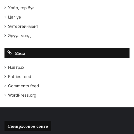
Хайр, гэр бүл
Цаг үе
Энтертейнмент
Эрүүл мэнд
Мета
Нэвтрэх
Entries feed
Comments feed
WordPress.org
Сонирхсоноо сонго