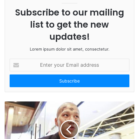
e
Subscribe to our mailing
list to get the new
updates!
Lorem ipsum dolor sit amet, consectetur.
E
n
t
e
r
y
o
u
r
E
m
a