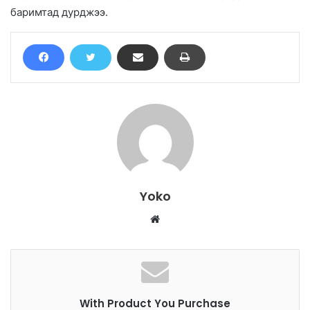
баримтад дурджээ.
Yoko
W
e
b
s
i
With Product You Purchase
t