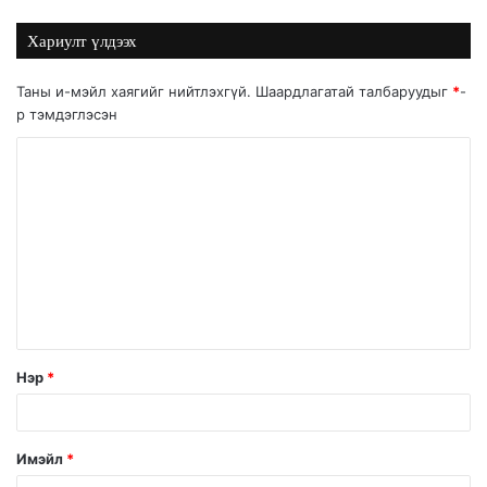
Хариулт үлдээх
Таны и-мэйл хаягийг нийтлэхгүй.
Шаардлагатай талбаруудыг
*
-
р тэмдэглэсэн
Нэр
*
Имэйл
*