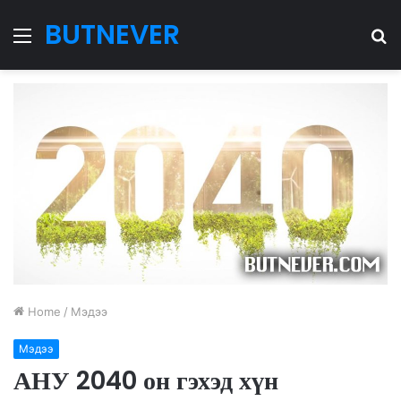
BUTNEVER
Menu
S
fo
Home
/
Мэдээ
Мэдээ
АНУ 2040 он гэхэд хүн