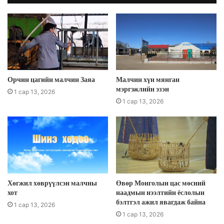
Орчин цагийн малчин Заяа
Малчин хүн мянган
мэргэжлийн эзэн
1 сар 13, 2026
1 сар 13, 2026
Хөгжил хөврүүлсэн малчны
Өвөр Монголын цас мөсний
хот
наадмын нээлтийн ёслолын
бэлтгэл ажил явагдаж байна
1 сар 13, 2026
1 сар 13, 2026