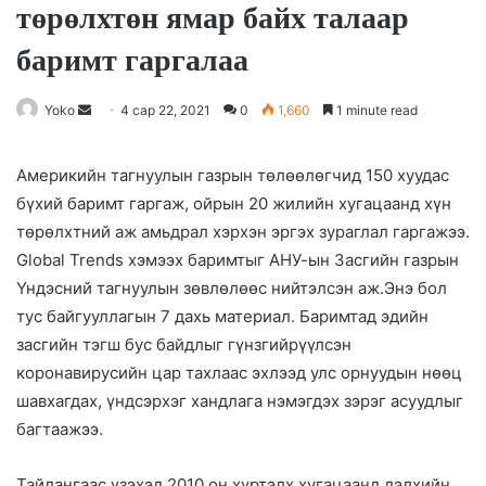
төрөлхтөн ямар байх талаар
баримт гаргалаа
Yoko
S
4 сар 22, 2021
0
1,660
1 minute read
e
n
Америкийн тагнуулын газрын төлөөлөгчид 150 хуудас
d
бүхий баримт гаргаж, ойрын 20 жилийн хугацаанд хүн
a
төрөлхтний аж амьдрал хэрхэн эргэх зураглал гаргажээ.
n
Global Trends хэмээх баримтыг АНУ-ын Засгийн газрын
e
Үндэсний тагнуулын зөвлөлөөс нийтэлсэн аж.Энэ бол
m
тус байгууллагын 7 дахь материал. Баримтад эдийн
a
засгийн тэгш бус байдлыг гүнзгийрүүлсэн
i
коронавирусийн цар тахлаас эхлээд улс орнуудын нөөц
l
шавхагдах, үндсэрхэг хандлага нэмэгдэх зэрэг асуудлыг
багтаажээ.
Тайлангаас үзэхэд 2010 он хүртэлх хугацаанд дэлхийн