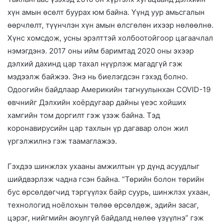
хүн амын өсөлт буурах юм байна. Үүнд уур амьсгалын
өөрчлөлт, түүнчлэн хүн амын өлсгөлөн ихээр нөлөөлнө.
Хүнс хомсдож, усны эрэлттэй холбоотойгоор цагаачлал
нэмэгдэнэ. 2017 оны ийм баримтад 2020 оны эхээр
дэлхий дахинд цар тахал нүүрлэж магадгүй гэж
мэдээлж байжээ. Энэ нь биелэгдсэн гэхэд болно.
Одоогийн байдлаар Америкийн тагнуулынхан COVID-19
өвчнийг Дэлхийн хоёрдугаар дайны үеэс хойших
хамгийн том доргилт гэж үзэж байна. Тэд
коронавирусийн цар тахлын үр дагавар олон жил
үргэлжилнэ гэж таамаглажээ.
Гэхдээ шинжлэх ухааны амжилтын үр дүнд асуудлыг
шийдвэрлэж чадна гсэн байна. “Төрийн болон төрийн
бус өрсөлдөгчид тэргүүлэх байр суурь, шинжлэх ухаан,
технологид ноёлохын төлөө өрсөлдөж, эдийн засаг,
цэрэг, нийгмийн аюулгүй байдалд нөлөө үзүүлнэ” гэж